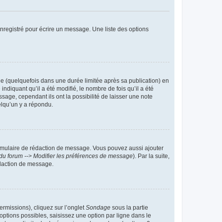
nregistré pour écrire un message. Une liste des options
 (quelquefois dans une durée limitée après sa publication) en
iquant qu’il a été modifié, le nombre de fois qu’il a été
sage, cependant ils ont la possibilité de laisser une note
elqu’un y a répondu.
rmulaire de rédaction de message. Vous pouvez aussi ajouter
du forum --> Modifier les préférences de message
). Par la suite,
daction de message.
ermissions), cliquez sur l’onglet
Sondage
sous la partie
ptions possibles, saisissez une option par ligne dans le