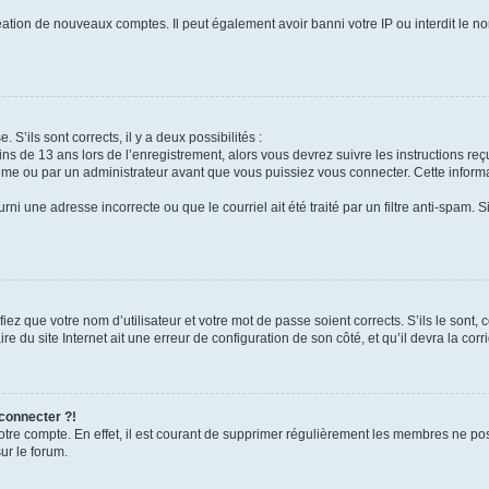
réation de nouveaux comptes. Il peut également avoir banni votre IP ou interdit le no
 S’ils sont corrects, il y a deux possibilités :
ins de 13 ans lors de l’enregistrement, alors vous devrez suivre les instructions r
me ou par un administrateur avant que vous puissiez vous connecter. Cette informat
rni une adresse incorrecte ou que le courriel ait été traité par un filtre anti-spam. S
iez que votre nom d’utilisateur et votre mot de passe soient corrects. S’ils le sont,
e du site Internet ait une erreur de configuration de son côté, et qu’il devra la corri
 connecter ?!
votre compte. En effet, il est courant de supprimer régulièrement les membres ne pos
ur le forum.