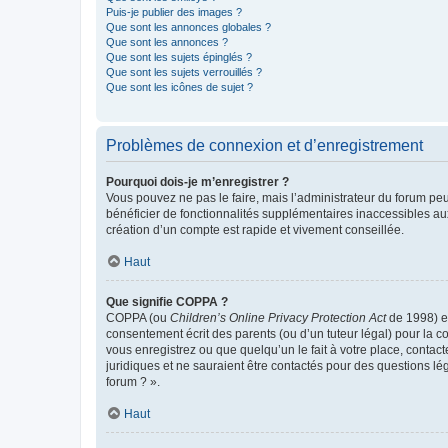
Puis-je publier des images ?
Que sont les annonces globales ?
Que sont les annonces ?
Que sont les sujets épinglés ?
Que sont les sujets verrouillés ?
Que sont les icônes de sujet ?
Problèmes de connexion et d’enregistrement
Pourquoi dois-je m’enregistrer ?
Vous pouvez ne pas le faire, mais l’administrateur du forum peu
bénéficier de fonctionnalités supplémentaires inaccessibles au
création d’un compte est rapide et vivement conseillée.
Haut
Que signifie COPPA ?
COPPA (ou
Children’s Online Privacy Protection Act
de 1998) es
consentement écrit des parents (ou d’un tuteur légal) pour la c
vous enregistrez ou que quelqu’un le fait à votre place, contac
juridiques et ne sauraient être contactés pour des questions lé
forum ? ».
Haut