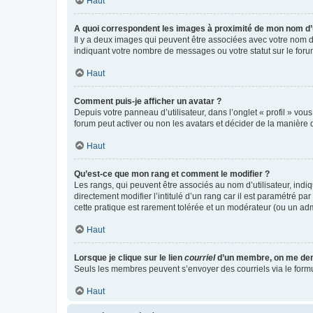
Haut
A quoi correspondent les images à proximité de mon nom d’u
Il y a deux images qui peuvent être associées avec votre nom d’
indiquant votre nombre de messages ou votre statut sur le fo
Haut
Comment puis-je afficher un avatar ?
Depuis votre panneau d’utilisateur, dans l’onglet « profil » vou
forum peut activer ou non les avatars et décider de la manière d
Haut
Qu’est-ce que mon rang et comment le modifier ?
Les rangs, qui peuvent être associés au nom d’utilisateur, ind
directement modifier l’intitulé d’un rang car il est paramétré p
cette pratique est rarement tolérée et un modérateur (ou un ad
Haut
Lorsque je clique sur le lien
courriel
d’un membre, on me de
Seuls les membres peuvent s’envoyer des courriels via le formulai
Haut