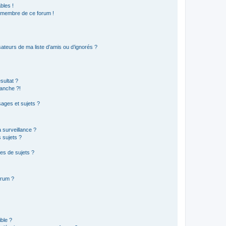
bles !
n membre de ce forum !
ateurs de ma liste d’amis ou d’ignorés ?
sultat ?
anche ?!
ages et sujets ?
a surveillance ?
 sujets ?
es de sujets ?
orum ?
ible ?