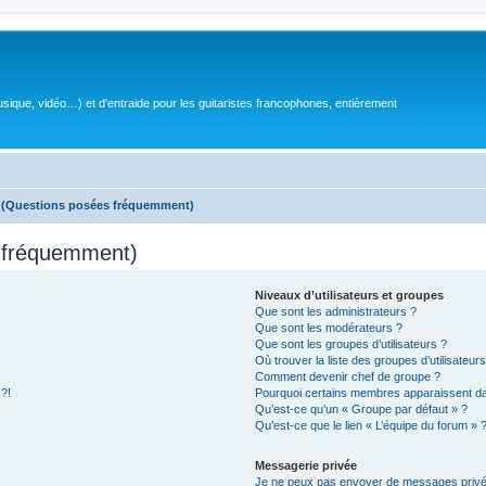
sique, vidéo…) et d'entraide pour les guitaristes francophones, entièrement
s (Questions posées fréquemment)
s fréquemment)
Niveaux d’utilisateurs et groupes
Que sont les administrateurs ?
Que sont les modérateurs ?
Que sont les groupes d’utilisateurs ?
Où trouver la liste des groupes d’utilisateur
Comment devenir chef de groupe ?
 ?!
Pourquoi certains membres apparaissent dan
Qu’est-ce qu’un « Groupe par défaut » ?
Qu’est-ce que le lien « L’équipe du forum » 
Messagerie privée
Je ne peux pas envoyer de messages privé