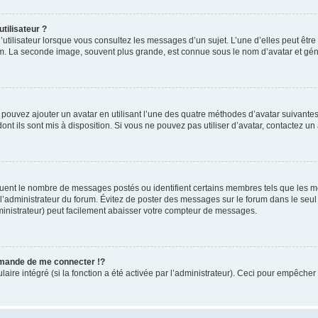
tilisateur ?
utilisateur lorsque vous consultez les messages d’un sujet. L’une d’elles peut êtr
rum. La seconde image, souvent plus grande, est connue sous le nom d’avatar et 
s pouvez ajouter un avatar en utilisant l’une des quatre méthodes d’avatar suivantes 
ont ils sont mis à disposition. Si vous ne pouvez pas utiliser d’avatar, contactez un
iquent le nombre de messages postés ou identifient certains membres tels que les 
ar l’administrateur du forum. Évitez de poster des messages sur le forum dans le seu
ministrateur) peut facilement abaisser votre compteur de messages.
mande de me connecter !?
re intégré (si la fonction a été activée par l’administrateur). Ceci pour empêcher l’u