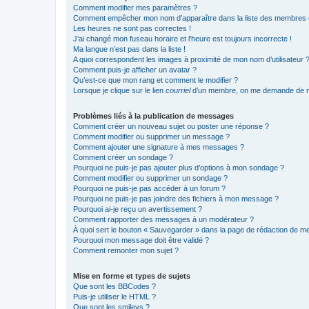
Comment modifier mes paramètres ?
Comment empêcher mon nom d’apparaître dans la liste des membres
Les heures ne sont pas correctes !
J’ai changé mon fuseau horaire et l’heure est toujours incorrecte !
Ma langue n’est pas dans la liste !
A quoi correspondent les images à proximité de mon nom d’utilisateur 
Comment puis-je afficher un avatar ?
Qu’est-ce que mon rang et comment le modifier ?
Lorsque je clique sur le lien
courriel
d’un membre, on me demande de m
Problèmes liés à la publication de messages
Comment créer un nouveau sujet ou poster une réponse ?
Comment modifier ou supprimer un message ?
Comment ajouter une signature à mes messages ?
Comment créer un sondage ?
Pourquoi ne puis-je pas ajouter plus d’options à mon sondage ?
Comment modifier ou supprimer un sondage ?
Pourquoi ne puis-je pas accéder à un forum ?
Pourquoi ne puis-je pas joindre des fichiers à mon message ?
Pourquoi ai-je reçu un avertissement ?
Comment rapporter des messages à un modérateur ?
À quoi sert le bouton « Sauvegarder » dans la page de rédaction de 
Pourquoi mon message doit être validé ?
Comment remonter mon sujet ?
Mise en forme et types de sujets
Que sont les BBCodes ?
Puis-je utiliser le HTML ?
Que sont les smileys ?