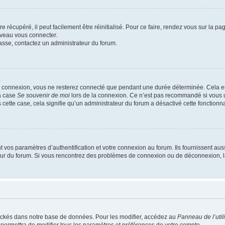
 récupéré, il peut facilement être réinitialisé. Pour ce faire, rendez vous sur la p
uveau vous connecter.
passe, contactez un administrateur du forum.
e connexion, vous ne resterez connecté que pendant une durée déterminée. Cela em
la case
Se souvenir de moi
lors de la connexion. Ce n’est pas recommandé si vous u
s cette case, cela signifie qu’un administrateur du forum a désactivé cette fonctionna
os paramètres d’authentification et votre connexion au forum. Ils fournissent aussi
teur du forum. Si vous rencontrez des problèmes de connexion ou de déconnexion, l
ockés dans notre base de données. Pour les modifier, accédez au
Panneau de l’util