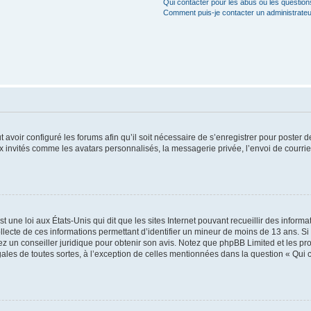
Qui contacter pour les abus ou les questio
Comment puis-je contacter un administrateu
t avoir configuré les forums afin qu’il soit nécessaire de s’enregistrer pour poster
x invités comme les avatars personnalisés, la messagerie privée, l’envoi de courri
t une loi aux États-Unis qui dit que les sites Internet pouvant recueillir des infor
ollecte de ces informations permettant d’identifier un mineur de moins de 13 ans. S
tez un conseiller juridique pour obtenir son avis. Notez que phpBB Limited et les pr
gales de toutes sortes, à l’exception de celles mentionnées dans la question « Qui