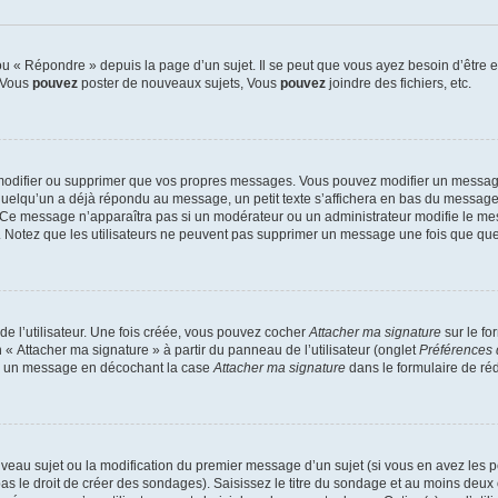
 « Répondre » depuis la page d’un sujet. Il se peut que vous ayez besoin d’être e
: Vous
pouvez
poster de nouveaux sujets, Vous
pouvez
joindre des fichiers, etc.
modifier ou supprimer que vos propres messages. Vous pouvez modifier un message
lqu’un a déjà répondu au message, un petit texte s’affichera en bas du message ind
n. Ce message n’apparaîtra pas si un modérateur ou un administrateur modifie le mes
ive. Notez que les utilisateurs ne peuvent pas supprimer un message une fois que qu
e l’utilisateur. Une fois créée, vous pouvez cocher
Attacher ma signature
sur le fo
 « Attacher ma signature » à partir du panneau de l’utilisateur (onglet
Préférences 
 à un message en décochant la case
Attacher ma signature
dans le formulaire de ré
ouveau sujet ou la modification du premier message d’un sujet (si vous en avez les p
 le droit de créer des sondages). Saisissez le titre du sondage et au moins deux o