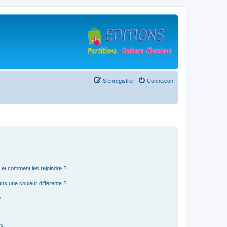
S’enregistrer
Connexion
s et comment les rejoindre ?
s une couleur différente ?
?
s !