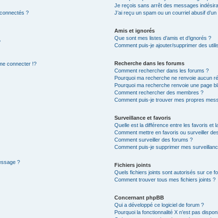
Je reçois sans arrêt des messages indésira
 connectés ?
J’ai reçu un spam ou un courriel abusif d’u
Amis et ignorés
Que sont mes listes d’amis et d’ignorés ?
?
Comment puis-je ajouter/supprimer des utilis
Recherche dans les forums
e connecter !?
Comment rechercher dans les forums ?
Pourquoi ma recherche ne renvoie aucun ré
Pourquoi ma recherche renvoie une page bl
Comment rechercher des membres ?
Comment puis-je trouver mes propres mess
Surveillance et favoris
Quelle est la différence entre les favoris et l
Comment mettre en favoris ou surveiller des
Comment surveiller des forums ?
Comment puis-je supprimer mes surveillanc
message ?
Fichiers joints
Quels fichiers joints sont autorisés sur ce f
Comment trouver tous mes fichiers joints ?
Concernant phpBB
Qui a développé ce logiciel de forum ?
Pourquoi la fonctionnalité X n’est pas dispon