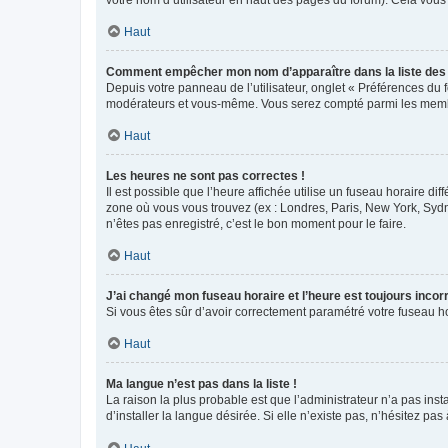
votre nom d’utilisateur en haut des pages du forum). Cela vous
Haut
Comment empêcher mon nom d’apparaître dans la liste de
Depuis votre panneau de l’utilisateur, onglet « Préférences du 
modérateurs et vous-même. Vous serez compté parmi les membr
Haut
Les heures ne sont pas correctes !
Il est possible que l’heure affichée utilise un fuseau horaire d
zone où vous vous trouvez (ex : Londres, Paris, New York, Syd
n’êtes pas enregistré, c’est le bon moment pour le faire.
Haut
J’ai changé mon fuseau horaire et l’heure est toujours incorr
Si vous êtes sûr d’avoir correctement paramétré votre fuseau hor
Haut
Ma langue n’est pas dans la liste !
La raison la plus probable est que l’administrateur n’a pas i
d’installer la langue désirée. Si elle n’existe pas, n’hésitez pa