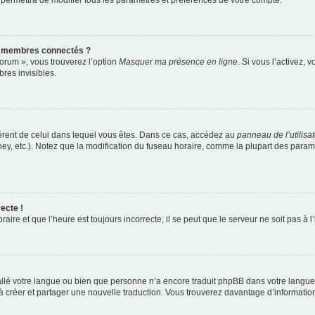
 permettra de modifier tous les paramètres et préférences de votre compte.
s membres connectés ?
forum », vous trouverez l’option
Masquer ma présence en ligne
. Si vous l’activez, 
es invisibles.
ifférent de celui dans lequel vous êtes. Dans ce cas, accédez au
panneau de l’utilisa
ney, etc.). Notez que la modification du fuseau horaire, comme la plupart des para
ecte !
aire et que l’heure est toujours incorrecte, il se peut que le serveur ne soit pas à
nstallé votre langue ou bien que personne n’a encore traduit phpBB dans votre lang
s à créer et partager une nouvelle traduction. Vous trouverez davantage d’information