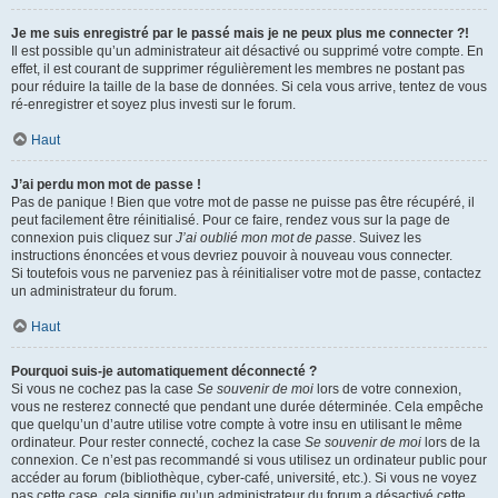
Je me suis enregistré par le passé mais je ne peux plus me connecter ?!
Il est possible qu’un administrateur ait désactivé ou supprimé votre compte. En
effet, il est courant de supprimer régulièrement les membres ne postant pas
pour réduire la taille de la base de données. Si cela vous arrive, tentez de vous
ré-enregistrer et soyez plus investi sur le forum.
Haut
J’ai perdu mon mot de passe !
Pas de panique ! Bien que votre mot de passe ne puisse pas être récupéré, il
peut facilement être réinitialisé. Pour ce faire, rendez vous sur la page de
connexion puis cliquez sur
J’ai oublié mon mot de passe
. Suivez les
instructions énoncées et vous devriez pouvoir à nouveau vous connecter.
Si toutefois vous ne parveniez pas à réinitialiser votre mot de passe, contactez
un administrateur du forum.
Haut
Pourquoi suis-je automatiquement déconnecté ?
Si vous ne cochez pas la case
Se souvenir de moi
lors de votre connexion,
vous ne resterez connecté que pendant une durée déterminée. Cela empêche
que quelqu’un d’autre utilise votre compte à votre insu en utilisant le même
ordinateur. Pour rester connecté, cochez la case
Se souvenir de moi
lors de la
connexion. Ce n’est pas recommandé si vous utilisez un ordinateur public pour
accéder au forum (bibliothèque, cyber-café, université, etc.). Si vous ne voyez
pas cette case, cela signifie qu’un administrateur du forum a désactivé cette