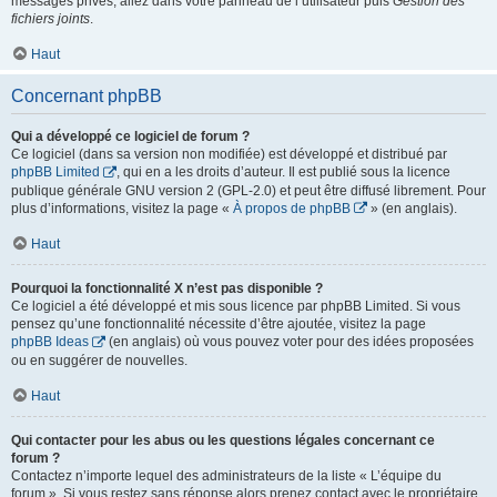
messages privés, allez dans votre panneau de l’utilisateur puis
Gestion des
fichiers joints
.
Haut
Concernant phpBB
Qui a développé ce logiciel de forum ?
Ce logiciel (dans sa version non modifiée) est développé et distribué par
phpBB Limited
, qui en a les droits d’auteur. Il est publié sous la licence
publique générale GNU version 2 (GPL-2.0) et peut être diffusé librement. Pour
plus d’informations, visitez la page «
À propos de phpBB
» (en anglais).
Haut
Pourquoi la fonctionnalité X n’est pas disponible ?
Ce logiciel a été développé et mis sous licence par phpBB Limited. Si vous
pensez qu’une fonctionnalité nécessite d’être ajoutée, visitez la page
phpBB Ideas
(en anglais) où vous pouvez voter pour des idées proposées
ou en suggérer de nouvelles.
Haut
Qui contacter pour les abus ou les questions légales concernant ce
forum ?
Contactez n’importe lequel des administrateurs de la liste « L’équipe du
forum ». Si vous restez sans réponse alors prenez contact avec le propriétaire