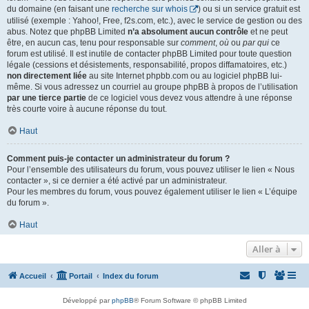
du domaine (en faisant une
recherche sur whois
) ou si un service gratuit est
utilisé (exemple : Yahoo!, Free, f2s.com, etc.), avec le service de gestion ou des
abus. Notez que phpBB Limited
n’a absolument aucun contrôle
et ne peut
être, en aucun cas, tenu pour responsable sur
comment
,
où
ou
par qui
ce
forum est utilisé. Il est inutile de contacter phpBB Limited pour toute question
légale (cessions et désistements, responsabilité, propos diffamatoires, etc.)
non directement liée
au site Internet phpbb.com ou au logiciel phpBB lui-
même. Si vous adressez un courriel au groupe phpBB à propos de l’utilisation
par une tierce partie
de ce logiciel vous devez vous attendre à une réponse
très courte voire à aucune réponse du tout.
Haut
Comment puis-je contacter un administrateur du forum ?
Pour l’ensemble des utilisateurs du forum, vous pouvez utiliser le lien « Nous
contacter », si ce dernier a été activé par un administrateur.
Pour les membres du forum, vous pouvez également utiliser le lien « L’équipe
du forum ».
Haut
Aller à
Accueil
Portail
Index du forum
Développé par
phpBB
® Forum Software © phpBB Limited