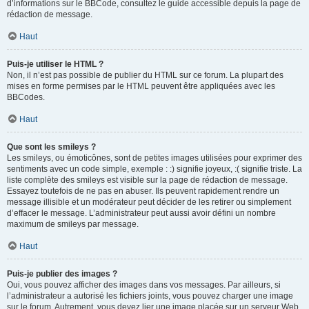
d’informations sur le BBCode, consultez le guide accessible depuis la page de
rédaction de message.
Haut
Puis-je utiliser le HTML ?
Non, il n’est pas possible de publier du HTML sur ce forum. La plupart des
mises en forme permises par le HTML peuvent être appliquées avec les
BBCodes.
Haut
Que sont les smileys ?
Les smileys, ou émoticônes, sont de petites images utilisées pour exprimer des
sentiments avec un code simple, exemple : :) signifie joyeux, :( signifie triste. La
liste complète des smileys est visible sur la page de rédaction de message.
Essayez toutefois de ne pas en abuser. Ils peuvent rapidement rendre un
message illisible et un modérateur peut décider de les retirer ou simplement
d’effacer le message. L’administrateur peut aussi avoir défini un nombre
maximum de smileys par message.
Haut
Puis-je publier des images ?
Oui, vous pouvez afficher des images dans vos messages. Par ailleurs, si
l’administrateur a autorisé les fichiers joints, vous pouvez charger une image
sur le forum. Autrement, vous devez lier une image placée sur un serveur Web