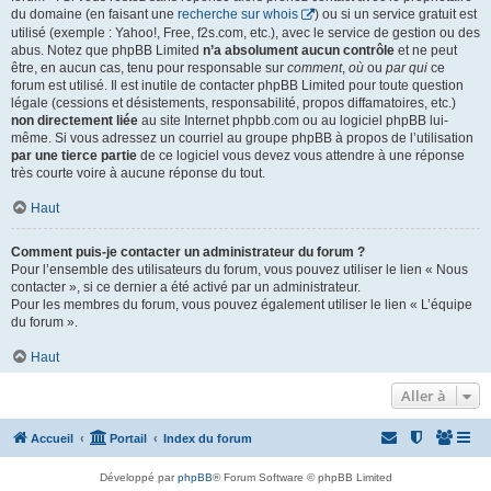
du domaine (en faisant une
recherche sur whois
) ou si un service gratuit est
utilisé (exemple : Yahoo!, Free, f2s.com, etc.), avec le service de gestion ou des
abus. Notez que phpBB Limited
n’a absolument aucun contrôle
et ne peut
être, en aucun cas, tenu pour responsable sur
comment
,
où
ou
par qui
ce
forum est utilisé. Il est inutile de contacter phpBB Limited pour toute question
légale (cessions et désistements, responsabilité, propos diffamatoires, etc.)
non directement liée
au site Internet phpbb.com ou au logiciel phpBB lui-
même. Si vous adressez un courriel au groupe phpBB à propos de l’utilisation
par une tierce partie
de ce logiciel vous devez vous attendre à une réponse
très courte voire à aucune réponse du tout.
Haut
Comment puis-je contacter un administrateur du forum ?
Pour l’ensemble des utilisateurs du forum, vous pouvez utiliser le lien « Nous
contacter », si ce dernier a été activé par un administrateur.
Pour les membres du forum, vous pouvez également utiliser le lien « L’équipe
du forum ».
Haut
Aller à
Accueil
Portail
Index du forum
Développé par
phpBB
® Forum Software © phpBB Limited