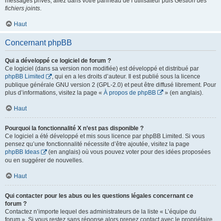
messages privés, allez dans votre panneau de l’utilisateur puis
Gestion des
fichiers joints
.
Haut
Concernant phpBB
Qui a développé ce logiciel de forum ?
Ce logiciel (dans sa version non modifiée) est développé et distribué par
phpBB Limited
, qui en a les droits d’auteur. Il est publié sous la licence
publique générale GNU version 2 (GPL-2.0) et peut être diffusé librement. Pour
plus d’informations, visitez la page «
À propos de phpBB
» (en anglais).
Haut
Pourquoi la fonctionnalité X n’est pas disponible ?
Ce logiciel a été développé et mis sous licence par phpBB Limited. Si vous
pensez qu’une fonctionnalité nécessite d’être ajoutée, visitez la page
phpBB Ideas
(en anglais) où vous pouvez voter pour des idées proposées
ou en suggérer de nouvelles.
Haut
Qui contacter pour les abus ou les questions légales concernant ce
forum ?
Contactez n’importe lequel des administrateurs de la liste « L’équipe du
forum ». Si vous restez sans réponse alors prenez contact avec le propriétaire