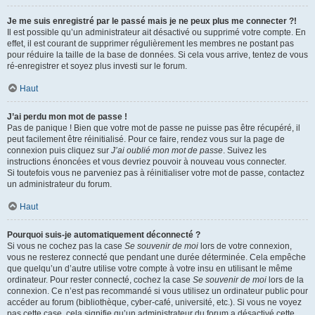
Je me suis enregistré par le passé mais je ne peux plus me connecter ?!
Il est possible qu’un administrateur ait désactivé ou supprimé votre compte. En
effet, il est courant de supprimer régulièrement les membres ne postant pas
pour réduire la taille de la base de données. Si cela vous arrive, tentez de vous
ré-enregistrer et soyez plus investi sur le forum.
Haut
J’ai perdu mon mot de passe !
Pas de panique ! Bien que votre mot de passe ne puisse pas être récupéré, il
peut facilement être réinitialisé. Pour ce faire, rendez vous sur la page de
connexion puis cliquez sur
J’ai oublié mon mot de passe
. Suivez les
instructions énoncées et vous devriez pouvoir à nouveau vous connecter.
Si toutefois vous ne parveniez pas à réinitialiser votre mot de passe, contactez
un administrateur du forum.
Haut
Pourquoi suis-je automatiquement déconnecté ?
Si vous ne cochez pas la case
Se souvenir de moi
lors de votre connexion,
vous ne resterez connecté que pendant une durée déterminée. Cela empêche
que quelqu’un d’autre utilise votre compte à votre insu en utilisant le même
ordinateur. Pour rester connecté, cochez la case
Se souvenir de moi
lors de la
connexion. Ce n’est pas recommandé si vous utilisez un ordinateur public pour
accéder au forum (bibliothèque, cyber-café, université, etc.). Si vous ne voyez
pas cette case, cela signifie qu’un administrateur du forum a désactivé cette