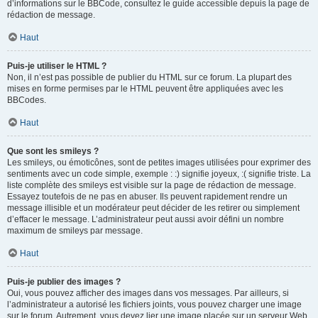
d’informations sur le BBCode, consultez le guide accessible depuis la page de
rédaction de message.
Haut
Puis-je utiliser le HTML ?
Non, il n’est pas possible de publier du HTML sur ce forum. La plupart des
mises en forme permises par le HTML peuvent être appliquées avec les
BBCodes.
Haut
Que sont les smileys ?
Les smileys, ou émoticônes, sont de petites images utilisées pour exprimer des
sentiments avec un code simple, exemple : :) signifie joyeux, :( signifie triste. La
liste complète des smileys est visible sur la page de rédaction de message.
Essayez toutefois de ne pas en abuser. Ils peuvent rapidement rendre un
message illisible et un modérateur peut décider de les retirer ou simplement
d’effacer le message. L’administrateur peut aussi avoir défini un nombre
maximum de smileys par message.
Haut
Puis-je publier des images ?
Oui, vous pouvez afficher des images dans vos messages. Par ailleurs, si
l’administrateur a autorisé les fichiers joints, vous pouvez charger une image
sur le forum. Autrement, vous devez lier une image placée sur un serveur Web