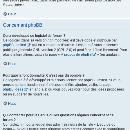
messages privés, allez dans votre panneau de l’utilisateur puis
Gestion des
fichiers joints
.
Haut
Concernant phpBB
Qui a développé ce logiciel de forum ?
Ce logiciel (dans sa version non modifiée) est développé et distribué par
phpBB Limited
, qui en a les droits d’auteur. Il est publié sous la licence
publique générale GNU version 2 (GPL-2.0) et peut être diffusé librement. Pour
plus d’informations, visitez la page «
À propos de phpBB
» (en anglais).
Haut
Pourquoi la fonctionnalité X n’est pas disponible ?
Ce logiciel a été développé et mis sous licence par phpBB Limited. Si vous
pensez qu’une fonctionnalité nécessite d’être ajoutée, visitez la page
phpBB Ideas
(en anglais) où vous pouvez voter pour des idées proposées
ou en suggérer de nouvelles.
Haut
Qui contacter pour les abus ou les questions légales concernant ce
forum ?
Contactez n’importe lequel des administrateurs de la liste « L’équipe du
forum ». Si vous restez sans réponse alors prenez contact avec le propriétaire