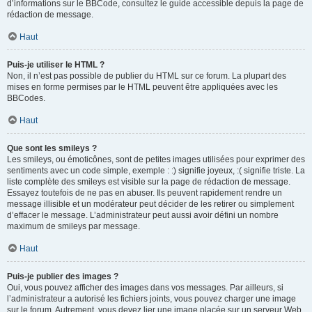
d’informations sur le BBCode, consultez le guide accessible depuis la page de
rédaction de message.
Haut
Puis-je utiliser le HTML ?
Non, il n’est pas possible de publier du HTML sur ce forum. La plupart des
mises en forme permises par le HTML peuvent être appliquées avec les
BBCodes.
Haut
Que sont les smileys ?
Les smileys, ou émoticônes, sont de petites images utilisées pour exprimer des
sentiments avec un code simple, exemple : :) signifie joyeux, :( signifie triste. La
liste complète des smileys est visible sur la page de rédaction de message.
Essayez toutefois de ne pas en abuser. Ils peuvent rapidement rendre un
message illisible et un modérateur peut décider de les retirer ou simplement
d’effacer le message. L’administrateur peut aussi avoir défini un nombre
maximum de smileys par message.
Haut
Puis-je publier des images ?
Oui, vous pouvez afficher des images dans vos messages. Par ailleurs, si
l’administrateur a autorisé les fichiers joints, vous pouvez charger une image
sur le forum. Autrement, vous devez lier une image placée sur un serveur Web