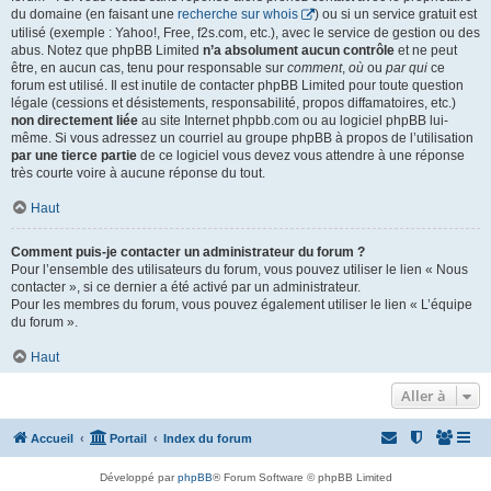
du domaine (en faisant une
recherche sur whois
) ou si un service gratuit est
utilisé (exemple : Yahoo!, Free, f2s.com, etc.), avec le service de gestion ou des
abus. Notez que phpBB Limited
n’a absolument aucun contrôle
et ne peut
être, en aucun cas, tenu pour responsable sur
comment
,
où
ou
par qui
ce
forum est utilisé. Il est inutile de contacter phpBB Limited pour toute question
légale (cessions et désistements, responsabilité, propos diffamatoires, etc.)
non directement liée
au site Internet phpbb.com ou au logiciel phpBB lui-
même. Si vous adressez un courriel au groupe phpBB à propos de l’utilisation
par une tierce partie
de ce logiciel vous devez vous attendre à une réponse
très courte voire à aucune réponse du tout.
Haut
Comment puis-je contacter un administrateur du forum ?
Pour l’ensemble des utilisateurs du forum, vous pouvez utiliser le lien « Nous
contacter », si ce dernier a été activé par un administrateur.
Pour les membres du forum, vous pouvez également utiliser le lien « L’équipe
du forum ».
Haut
Aller à
Accueil
Portail
Index du forum
Développé par
phpBB
® Forum Software © phpBB Limited