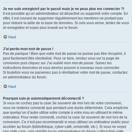
Je me suis enregistré par le passé mais je ne peux plus me connecter ?!
Il est possible qu’un administrateur ait désactivé ou supprimé votre compte. En
effet, il est courant de supprimer régulièrement les membres ne postant pas
pour réduire la taille de la base de données. Si cela vous arrive, tentez de vous
ré-enregistrer et soyez plus investi sur le forum.
Haut
J’ai perdu mon mot de passe !
Pas de panique ! Bien que votre mot de passe ne puisse pas être récupéré, il
peut facilement être réinitialisé. Pour ce faire, rendez vous sur la page de
connexion puis cliquez sur
J’ai oublié mon mot de passe
. Suivez les
instructions énoncées et vous devriez pouvoir à nouveau vous connecter.
Si toutefois vous ne parveniez pas à réinitialiser votre mot de passe, contactez
un administrateur du forum.
Haut
Pourquoi suis-je automatiquement déconnecté ?
Si vous ne cochez pas la case
Se souvenir de moi
lors de votre connexion,
vous ne resterez connecté que pendant une durée déterminée. Cela empêche
que quelqu’un d’autre utilise votre compte à votre insu en utilisant le même
ordinateur. Pour rester connecté, cochez la case
Se souvenir de moi
lors de la
connexion. Ce n’est pas recommandé si vous utilisez un ordinateur public pour
accéder au forum (bibliothèque, cyber-café, université, etc.). Si vous ne voyez
pas cette case, cela signifie qu’un administrateur du forum a désactivé cette