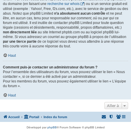
du domaine (en faisant une
recherche sur whois
) ou si un service gratuit est
utilisé (exemple : Yahoo!, Free, f2s.com, etc.), avec le service de gestion ou des
abus. Notez que phpBB Limited
n’a absolument aucun contrôle
et ne peut
être, en aucun cas, tenu pour responsable sur
comment
,
où
ou
par qui
ce
forum est utilisé. Il est inutile de contacter phpBB Limited pour toute question
légale (cessions et désistements, responsabilité, propos diffamatoires, etc.)
non directement liée
au site Internet phpbb.com ou au logiciel phpBB lui-
même. Si vous adressez un courriel au groupe phpBB à propos de l’utilisation
par une tierce partie
de ce logiciel vous devez vous attendre à une réponse
très courte voire à aucune réponse du tout.
Haut
Comment puis-je contacter un administrateur du forum ?
Pour l’ensemble des utilisateurs du forum, vous pouvez utiliser le lien « Nous
contacter », si ce dernier a été activé par un administrateur.
Pour les membres du forum, vous pouvez également utiliser le lien « L’équipe
du forum ».
Haut
Aller à
Accueil
Portail
Index du forum
Développé par
phpBB
® Forum Software © phpBB Limited