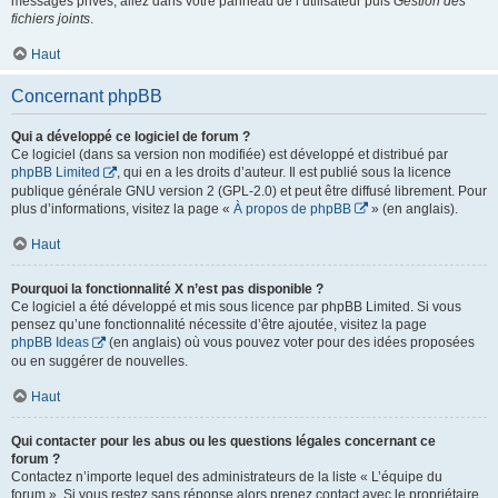
messages privés, allez dans votre panneau de l’utilisateur puis
Gestion des
fichiers joints
.
Haut
Concernant phpBB
Qui a développé ce logiciel de forum ?
Ce logiciel (dans sa version non modifiée) est développé et distribué par
phpBB Limited
, qui en a les droits d’auteur. Il est publié sous la licence
publique générale GNU version 2 (GPL-2.0) et peut être diffusé librement. Pour
plus d’informations, visitez la page «
À propos de phpBB
» (en anglais).
Haut
Pourquoi la fonctionnalité X n’est pas disponible ?
Ce logiciel a été développé et mis sous licence par phpBB Limited. Si vous
pensez qu’une fonctionnalité nécessite d’être ajoutée, visitez la page
phpBB Ideas
(en anglais) où vous pouvez voter pour des idées proposées
ou en suggérer de nouvelles.
Haut
Qui contacter pour les abus ou les questions légales concernant ce
forum ?
Contactez n’importe lequel des administrateurs de la liste « L’équipe du
forum ». Si vous restez sans réponse alors prenez contact avec le propriétaire