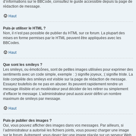
d’informations sur le BBCode, consultez le guide accessible depuis la page de
rédaction de message.
Haut
Puis-je utiliser le HTML ?
Non, il n’est pas possible de publier du HTML sur ce forum. La plupart des
mises en forme permises par le HTML peuvent être appliquées avec les
BBCodes.
Haut
Que sont les smileys ?
Les smileys, ou émoticônes, sont de petites images utilisées pour exprimer des
sentiments avec un code simple, exemple : :) signifie joyeux, :( signifie triste. La
liste complète des smileys est visible sur la page de rédaction de message.
Essayez toutefois de ne pas en abuser. Ils peuvent rapidement rendre un
message illisible et un modérateur peut décider de les retirer ou simplement
d’effacer le message. L’administrateur peut aussi avoir défini un nombre
maximum de smileys par message.
Haut
Puis-je publier des images ?
Oui, vous pouvez afficher des images dans vos messages. Par ailleurs, si
l’administrateur a autorisé les fichiers joints, vous pouvez charger une image
sur le forum. Autrement, vous devez lier une image placée sur un serveur Web