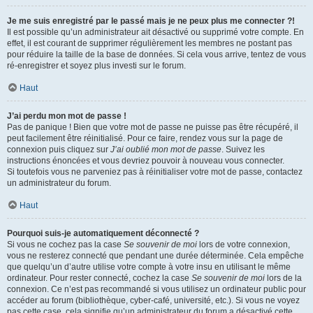
Je me suis enregistré par le passé mais je ne peux plus me connecter ?!
Il est possible qu’un administrateur ait désactivé ou supprimé votre compte. En
effet, il est courant de supprimer régulièrement les membres ne postant pas
pour réduire la taille de la base de données. Si cela vous arrive, tentez de vous
ré-enregistrer et soyez plus investi sur le forum.
Haut
J’ai perdu mon mot de passe !
Pas de panique ! Bien que votre mot de passe ne puisse pas être récupéré, il
peut facilement être réinitialisé. Pour ce faire, rendez vous sur la page de
connexion puis cliquez sur
J’ai oublié mon mot de passe
. Suivez les
instructions énoncées et vous devriez pouvoir à nouveau vous connecter.
Si toutefois vous ne parveniez pas à réinitialiser votre mot de passe, contactez
un administrateur du forum.
Haut
Pourquoi suis-je automatiquement déconnecté ?
Si vous ne cochez pas la case
Se souvenir de moi
lors de votre connexion,
vous ne resterez connecté que pendant une durée déterminée. Cela empêche
que quelqu’un d’autre utilise votre compte à votre insu en utilisant le même
ordinateur. Pour rester connecté, cochez la case
Se souvenir de moi
lors de la
connexion. Ce n’est pas recommandé si vous utilisez un ordinateur public pour
accéder au forum (bibliothèque, cyber-café, université, etc.). Si vous ne voyez
pas cette case, cela signifie qu’un administrateur du forum a désactivé cette