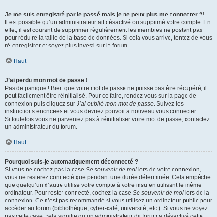
Je me suis enregistré par le passé mais je ne peux plus me connecter ?!
Il est possible qu’un administrateur ait désactivé ou supprimé votre compte. En
effet, il est courant de supprimer régulièrement les membres ne postant pas
pour réduire la taille de la base de données. Si cela vous arrive, tentez de vous
ré-enregistrer et soyez plus investi sur le forum.
Haut
J’ai perdu mon mot de passe !
Pas de panique ! Bien que votre mot de passe ne puisse pas être récupéré, il
peut facilement être réinitialisé. Pour ce faire, rendez vous sur la page de
connexion puis cliquez sur
J’ai oublié mon mot de passe
. Suivez les
instructions énoncées et vous devriez pouvoir à nouveau vous connecter.
Si toutefois vous ne parveniez pas à réinitialiser votre mot de passe, contactez
un administrateur du forum.
Haut
Pourquoi suis-je automatiquement déconnecté ?
Si vous ne cochez pas la case
Se souvenir de moi
lors de votre connexion,
vous ne resterez connecté que pendant une durée déterminée. Cela empêche
que quelqu’un d’autre utilise votre compte à votre insu en utilisant le même
ordinateur. Pour rester connecté, cochez la case
Se souvenir de moi
lors de la
connexion. Ce n’est pas recommandé si vous utilisez un ordinateur public pour
accéder au forum (bibliothèque, cyber-café, université, etc.). Si vous ne voyez
pas cette case, cela signifie qu’un administrateur du forum a désactivé cette