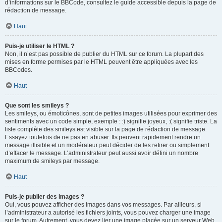
d’informations sur le BBCode, consultez le guide accessible depuis la page de
rédaction de message.
Haut
Puis-je utiliser le HTML ?
Non, il n’est pas possible de publier du HTML sur ce forum. La plupart des
mises en forme permises par le HTML peuvent être appliquées avec les
BBCodes.
Haut
Que sont les smileys ?
Les smileys, ou émoticônes, sont de petites images utilisées pour exprimer des
sentiments avec un code simple, exemple : :) signifie joyeux, :( signifie triste. La
liste complète des smileys est visible sur la page de rédaction de message.
Essayez toutefois de ne pas en abuser. Ils peuvent rapidement rendre un
message illisible et un modérateur peut décider de les retirer ou simplement
d’effacer le message. L’administrateur peut aussi avoir défini un nombre
maximum de smileys par message.
Haut
Puis-je publier des images ?
Oui, vous pouvez afficher des images dans vos messages. Par ailleurs, si
l’administrateur a autorisé les fichiers joints, vous pouvez charger une image
sur le forum. Autrement, vous devez lier une image placée sur un serveur Web