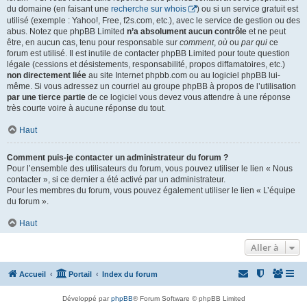
du domaine (en faisant une
recherche sur whois
) ou si un service gratuit est
utilisé (exemple : Yahoo!, Free, f2s.com, etc.), avec le service de gestion ou des
abus. Notez que phpBB Limited
n’a absolument aucun contrôle
et ne peut
être, en aucun cas, tenu pour responsable sur
comment
,
où
ou
par qui
ce
forum est utilisé. Il est inutile de contacter phpBB Limited pour toute question
légale (cessions et désistements, responsabilité, propos diffamatoires, etc.)
non directement liée
au site Internet phpbb.com ou au logiciel phpBB lui-
même. Si vous adressez un courriel au groupe phpBB à propos de l’utilisation
par une tierce partie
de ce logiciel vous devez vous attendre à une réponse
très courte voire à aucune réponse du tout.
Haut
Comment puis-je contacter un administrateur du forum ?
Pour l’ensemble des utilisateurs du forum, vous pouvez utiliser le lien « Nous
contacter », si ce dernier a été activé par un administrateur.
Pour les membres du forum, vous pouvez également utiliser le lien « L’équipe
du forum ».
Haut
Aller à
Accueil
Portail
Index du forum
Développé par
phpBB
® Forum Software © phpBB Limited