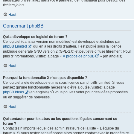
messages privés, allez dans votre panneau de l’utilisateur puis
Gestion des
fichiers joints
.
Haut
Concernant phpBB
Qui a développé ce logiciel de forum ?
Ce logiciel (dans sa version non modifiée) est développé et distribué par
phpBB Limited
, qui en a les droits d’auteur. Il est publié sous la licence
publique générale GNU version 2 (GPL-2.0) et peut être diffusé librement. Pour
plus d’informations, visitez la page «
À propos de phpBB
» (en anglais).
Haut
Pourquoi la fonctionnalité X n’est pas disponible ?
Ce logiciel a été développé et mis sous licence par phpBB Limited. Si vous
pensez qu’une fonctionnalité nécessite d’être ajoutée, visitez la page
phpBB Ideas
(en anglais) où vous pouvez voter pour des idées proposées
ou en suggérer de nouvelles.
Haut
Qui contacter pour les abus ou les questions légales concernant ce
forum ?
Contactez n’importe lequel des administrateurs de la liste « L’équipe du
forum ». Si vous restez sans réponse alors prenez contact avec le propriétaire