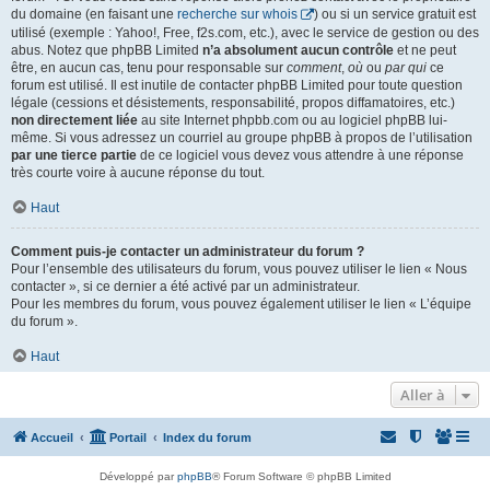
du domaine (en faisant une
recherche sur whois
) ou si un service gratuit est
utilisé (exemple : Yahoo!, Free, f2s.com, etc.), avec le service de gestion ou des
abus. Notez que phpBB Limited
n’a absolument aucun contrôle
et ne peut
être, en aucun cas, tenu pour responsable sur
comment
,
où
ou
par qui
ce
forum est utilisé. Il est inutile de contacter phpBB Limited pour toute question
légale (cessions et désistements, responsabilité, propos diffamatoires, etc.)
non directement liée
au site Internet phpbb.com ou au logiciel phpBB lui-
même. Si vous adressez un courriel au groupe phpBB à propos de l’utilisation
par une tierce partie
de ce logiciel vous devez vous attendre à une réponse
très courte voire à aucune réponse du tout.
Haut
Comment puis-je contacter un administrateur du forum ?
Pour l’ensemble des utilisateurs du forum, vous pouvez utiliser le lien « Nous
contacter », si ce dernier a été activé par un administrateur.
Pour les membres du forum, vous pouvez également utiliser le lien « L’équipe
du forum ».
Haut
Aller à
Accueil
Portail
Index du forum
Développé par
phpBB
® Forum Software © phpBB Limited