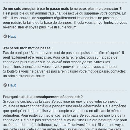
Je me suis enregistré par le passé mais je ne peux plus me connecter ?!
Il est possible qu’un administrateur ait désactivé ou supprimé votre compte. En
effet, il est courant de supprimer régulièrement les membres ne postant pas
pour réduire la taille de la base de données. Si cela vous arrive, tentez de vous
ré-enregistrer et soyez plus investi sur le forum.
Haut
J’ai perdu mon mot de passe !
Pas de panique ! Bien que votre mot de passe ne puisse pas être récupéré, il
peut facilement être réinitialisé. Pour ce faire, rendez vous sur la page de
connexion puis cliquez sur
J’ai oublié mon mot de passe
. Suivez les
instructions énoncées et vous devriez pouvoir à nouveau vous connecter.
Si toutefois vous ne parveniez pas à réinitialiser votre mot de passe, contactez
un administrateur du forum.
Haut
Pourquoi suis-je automatiquement déconnecté ?
Si vous ne cochez pas la case
Se souvenir de moi
lors de votre connexion,
vous ne resterez connecté que pendant une durée déterminée. Cela empêche
que quelqu’un d’autre utilise votre compte à votre insu en utilisant le même
ordinateur. Pour rester connecté, cochez la case
Se souvenir de moi
lors de la
connexion. Ce n’est pas recommandé si vous utilisez un ordinateur public pour
accéder au forum (bibliothèque, cyber-café, université, etc.). Si vous ne voyez
pas cette case, cela signifie qu’un administrateur du forum a désactivé cette