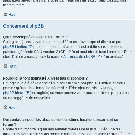
messages privés, allez dans votre panneau de l’utilisateur puis
Gestion des
fichiers joints
.
Haut
Concernant phpBB
Qui a développé ce logiciel de forum ?
Ce logiciel (dans sa version non modifiée) est développé et distribué par
phpBB Limited
, qui en a les droits d’auteur. Il est publié sous la licence
publique générale GNU version 2 (GPL-2.0) et peut être diffusé librement. Pour
plus d’informations, visitez la page «
À propos de phpBB
» (en anglais).
Haut
Pourquoi la fonctionnalité X n’est pas disponible ?
Ce logiciel a été développé et mis sous licence par phpBB Limited. Si vous
pensez qu’une fonctionnalité nécessite d’être ajoutée, visitez la page
phpBB Ideas
(en anglais) où vous pouvez voter pour des idées proposées
ou en suggérer de nouvelles.
Haut
Qui contacter pour les abus ou les questions légales concernant ce
forum ?
Contactez n’importe lequel des administrateurs de la liste « L’équipe du
forum ». Si vous restez sans réponse alors prenez contact avec le propriétaire