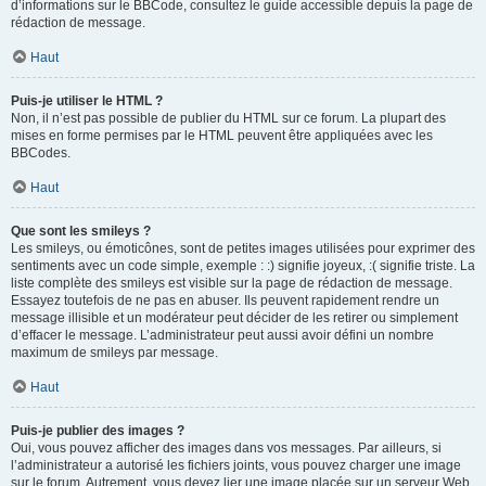
d’informations sur le BBCode, consultez le guide accessible depuis la page de
rédaction de message.
Haut
Puis-je utiliser le HTML ?
Non, il n’est pas possible de publier du HTML sur ce forum. La plupart des
mises en forme permises par le HTML peuvent être appliquées avec les
BBCodes.
Haut
Que sont les smileys ?
Les smileys, ou émoticônes, sont de petites images utilisées pour exprimer des
sentiments avec un code simple, exemple : :) signifie joyeux, :( signifie triste. La
liste complète des smileys est visible sur la page de rédaction de message.
Essayez toutefois de ne pas en abuser. Ils peuvent rapidement rendre un
message illisible et un modérateur peut décider de les retirer ou simplement
d’effacer le message. L’administrateur peut aussi avoir défini un nombre
maximum de smileys par message.
Haut
Puis-je publier des images ?
Oui, vous pouvez afficher des images dans vos messages. Par ailleurs, si
l’administrateur a autorisé les fichiers joints, vous pouvez charger une image
sur le forum. Autrement, vous devez lier une image placée sur un serveur Web