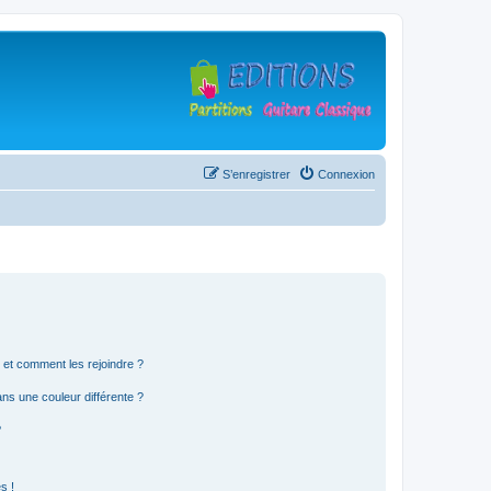
S’enregistrer
Connexion
s et comment les rejoindre ?
s une couleur différente ?
?
s !