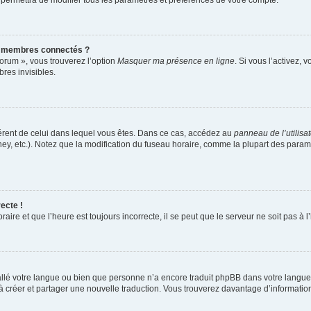
 permettra de modifier tous les paramètres et préférences de votre compte.
s membres connectés ?
forum », vous trouverez l’option
Masquer ma présence en ligne
. Si vous l’activez, 
es invisibles.
ifférent de celui dans lequel vous êtes. Dans ce cas, accédez au
panneau de l’utilisa
ney, etc.). Notez que la modification du fuseau horaire, comme la plupart des para
ecte !
aire et que l’heure est toujours incorrecte, il se peut que le serveur ne soit pas à
nstallé votre langue ou bien que personne n’a encore traduit phpBB dans votre lang
s à créer et partager une nouvelle traduction. Vous trouverez davantage d’information