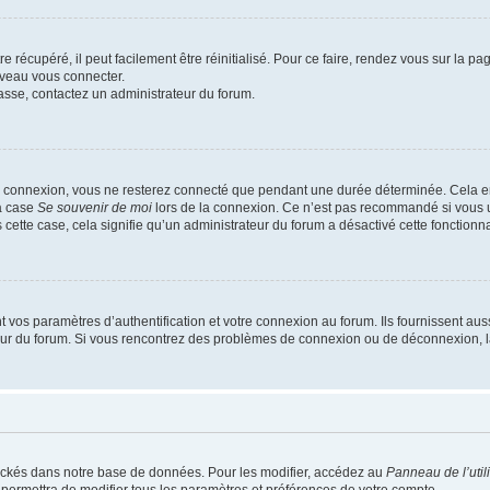
 récupéré, il peut facilement être réinitialisé. Pour ce faire, rendez vous sur la p
uveau vous connecter.
passe, contactez un administrateur du forum.
e connexion, vous ne resterez connecté que pendant une durée déterminée. Cela em
la case
Se souvenir de moi
lors de la connexion. Ce n’est pas recommandé si vous u
s cette case, cela signifie qu’un administrateur du forum a désactivé cette fonctionna
os paramètres d’authentification et votre connexion au forum. Ils fournissent aussi
teur du forum. Si vous rencontrez des problèmes de connexion ou de déconnexion, l
ockés dans notre base de données. Pour les modifier, accédez au
Panneau de l’util