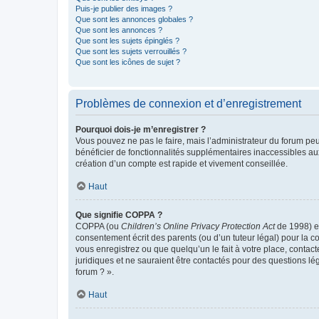
Puis-je publier des images ?
Que sont les annonces globales ?
Que sont les annonces ?
Que sont les sujets épinglés ?
Que sont les sujets verrouillés ?
Que sont les icônes de sujet ?
Problèmes de connexion et d’enregistrement
Pourquoi dois-je m’enregistrer ?
Vous pouvez ne pas le faire, mais l’administrateur du forum peu
bénéficier de fonctionnalités supplémentaires inaccessibles au
création d’un compte est rapide et vivement conseillée.
Haut
Que signifie COPPA ?
COPPA (ou
Children’s Online Privacy Protection Act
de 1998) es
consentement écrit des parents (ou d’un tuteur légal) pour la c
vous enregistrez ou que quelqu’un le fait à votre place, contac
juridiques et ne sauraient être contactés pour des questions lé
forum ? ».
Haut