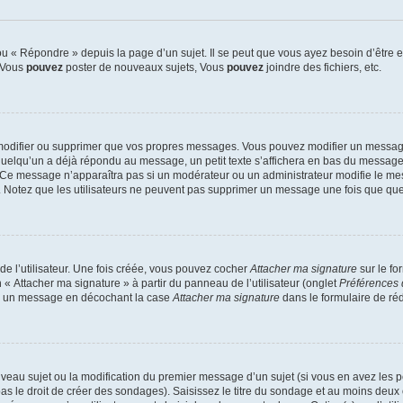
 « Répondre » depuis la page d’un sujet. Il se peut que vous ayez besoin d’être e
: Vous
pouvez
poster de nouveaux sujets, Vous
pouvez
joindre des fichiers, etc.
modifier ou supprimer que vos propres messages. Vous pouvez modifier un message
lqu’un a déjà répondu au message, un petit texte s’affichera en bas du message ind
n. Ce message n’apparaîtra pas si un modérateur ou un administrateur modifie le mes
ive. Notez que les utilisateurs ne peuvent pas supprimer un message une fois que qu
e l’utilisateur. Une fois créée, vous pouvez cocher
Attacher ma signature
sur le fo
 « Attacher ma signature » à partir du panneau de l’utilisateur (onglet
Préférences 
 à un message en décochant la case
Attacher ma signature
dans le formulaire de ré
ouveau sujet ou la modification du premier message d’un sujet (si vous en avez les p
 le droit de créer des sondages). Saisissez le titre du sondage et au moins deux o