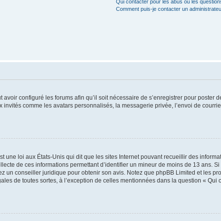
Qui contacter pour les abus ou les questio
Comment puis-je contacter un administrateu
t avoir configuré les forums afin qu’il soit nécessaire de s’enregistrer pour poster
x invités comme les avatars personnalisés, la messagerie privée, l’envoi de courri
t une loi aux États-Unis qui dit que les sites Internet pouvant recueillir des infor
ollecte de ces informations permettant d’identifier un mineur de moins de 13 ans. S
tez un conseiller juridique pour obtenir son avis. Notez que phpBB Limited et les pr
gales de toutes sortes, à l’exception de celles mentionnées dans la question « Qui