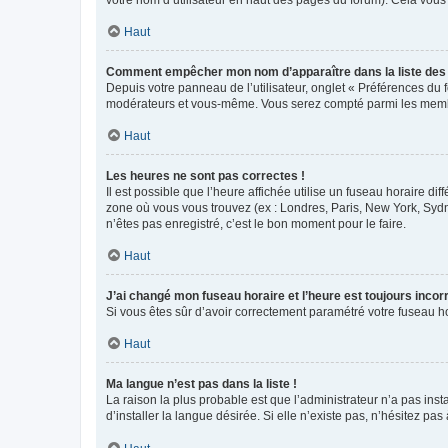
votre nom d’utilisateur en haut des pages du forum). Cela vous
Haut
Comment empêcher mon nom d’apparaître dans la liste de
Depuis votre panneau de l’utilisateur, onglet « Préférences du 
modérateurs et vous-même. Vous serez compté parmi les membr
Haut
Les heures ne sont pas correctes !
Il est possible que l’heure affichée utilise un fuseau horaire d
zone où vous vous trouvez (ex : Londres, Paris, New York, Syd
n’êtes pas enregistré, c’est le bon moment pour le faire.
Haut
J’ai changé mon fuseau horaire et l’heure est toujours incorr
Si vous êtes sûr d’avoir correctement paramétré votre fuseau hor
Haut
Ma langue n’est pas dans la liste !
La raison la plus probable est que l’administrateur n’a pas i
d’installer la langue désirée. Si elle n’existe pas, n’hésitez pa