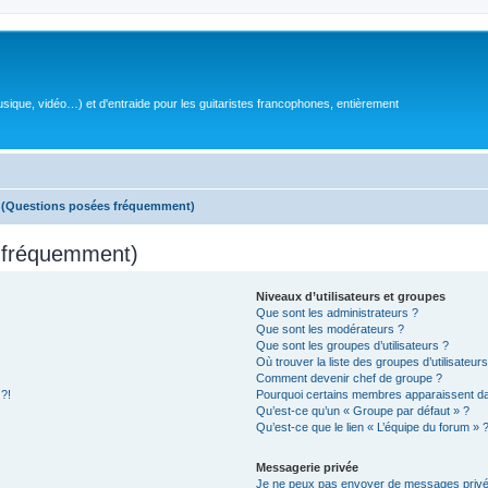
sique, vidéo…) et d'entraide pour les guitaristes francophones, entièrement
s (Questions posées fréquemment)
s fréquemment)
Niveaux d’utilisateurs et groupes
Que sont les administrateurs ?
Que sont les modérateurs ?
Que sont les groupes d’utilisateurs ?
Où trouver la liste des groupes d’utilisateur
Comment devenir chef de groupe ?
 ?!
Pourquoi certains membres apparaissent dan
Qu’est-ce qu’un « Groupe par défaut » ?
Qu’est-ce que le lien « L’équipe du forum » 
Messagerie privée
Je ne peux pas envoyer de messages privé