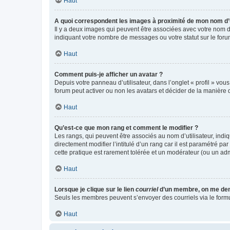
Haut
A quoi correspondent les images à proximité de mon nom d’u
Il y a deux images qui peuvent être associées avec votre nom d’
indiquant votre nombre de messages ou votre statut sur le fo
Haut
Comment puis-je afficher un avatar ?
Depuis votre panneau d’utilisateur, dans l’onglet « profil » vou
forum peut activer ou non les avatars et décider de la manière d
Haut
Qu’est-ce que mon rang et comment le modifier ?
Les rangs, qui peuvent être associés au nom d’utilisateur, ind
directement modifier l’intitulé d’un rang car il est paramétré p
cette pratique est rarement tolérée et un modérateur (ou un ad
Haut
Lorsque je clique sur le lien
courriel
d’un membre, on me de
Seuls les membres peuvent s’envoyer des courriels via le formulai
Haut