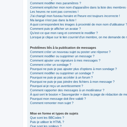
Comment modifier mes paramètres ?
Comment empêcher mon nom d’apparaître dans la liste des membres
Les heures ne sont pas correctes !
J’ai changé mon fuseau horaire et l’heure est toujours incorrecte !
Ma langue n’est pas dans la liste !
A quoi correspondent les images à proximité de mon nom d’utilisateur 
Comment puis-je afficher un avatar ?
Qu’est-ce que mon rang et comment le modifier ?
Lorsque je clique sur le lien
courriel
d’un membre, on me demande de m
Problèmes liés à la publication de messages
Comment créer un nouveau sujet ou poster une réponse ?
Comment modifier ou supprimer un message ?
Comment ajouter une signature à mes messages ?
Comment créer un sondage ?
Pourquoi ne puis-je pas ajouter plus d’options à mon sondage ?
Comment modifier ou supprimer un sondage ?
Pourquoi ne puis-je pas accéder à un forum ?
Pourquoi ne puis-je pas joindre des fichiers à mon message ?
Pourquoi ai-je reçu un avertissement ?
Comment rapporter des messages à un modérateur ?
À quoi sert le bouton « Sauvegarder » dans la page de rédaction de 
Pourquoi mon message doit être validé ?
Comment remonter mon sujet ?
Mise en forme et types de sujets
Que sont les BBCodes ?
Puis-je utiliser le HTML ?
Que sont les smileys ?