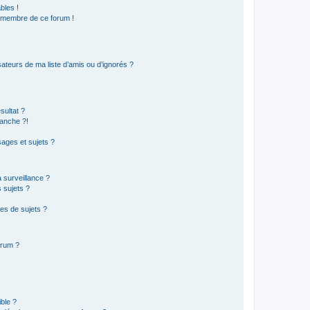
bles !
n membre de ce forum !
ateurs de ma liste d’amis ou d’ignorés ?
sultat ?
anche ?!
ages et sujets ?
a surveillance ?
 sujets ?
es de sujets ?
orum ?
ible ?