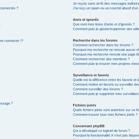
Je reçois sans arrêt des messages indésira
 connectés ?
J’ai reçu un spam ou un courriel abusif d’u
Amis et ignorés
Que sont mes listes d’amis et d’ignorés ?
?
Comment puis-je ajouter/supprimer des utilis
Recherche dans les forums
e connecter !?
Comment rechercher dans les forums ?
Pourquoi ma recherche ne renvoie aucun ré
Pourquoi ma recherche renvoie une page bl
Comment rechercher des membres ?
Comment puis-je trouver mes propres mess
Surveillance et favoris
Quelle est la différence entre les favoris et l
Comment mettre en favoris ou surveiller des
Comment surveiller des forums ?
Comment puis-je supprimer mes surveillanc
message ?
Fichiers joints
Quels fichiers joints sont autorisés sur ce f
Comment trouver tous mes fichiers joints ?
Concernant phpBB
Qui a développé ce logiciel de forum ?
Pourquoi la fonctionnalité X n’est pas dispon