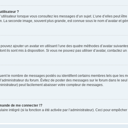
tilisateur ?
utilisateur lorsque vous consultez les messages d’un sujet. L’une d’elles peut êtr
rum. La seconde image, souvent plus grande, est connue sous le nom d’avatar et 
s pouvez ajouter un avatar en utilisant l’une des quatre méthodes d’avatar suivantes 
ont ils sont mis à disposition. Si vous ne pouvez pas utiliser d’avatar, contactez un
iquent le nombre de messages postés ou identifient certains membres tels que les 
ar l’administrateur du forum. Évitez de poster des messages sur le forum dans le seu
ministrateur) peut facilement abaisser votre compteur de messages.
mande de me connecter !?
re intégré (si la fonction a été activée par l’administrateur). Ceci pour empêcher l’u