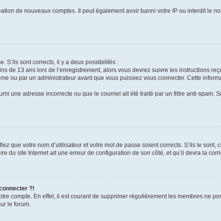
réation de nouveaux comptes. Il peut également avoir banni votre IP ou interdit le no
 S’ils sont corrects, il y a deux possibilités :
ins de 13 ans lors de l’enregistrement, alors vous devrez suivre les instructions r
me ou par un administrateur avant que vous puissiez vous connecter. Cette informat
rni une adresse incorrecte ou que le courriel ait été traité par un filtre anti-spam. S
iez que votre nom d’utilisateur et votre mot de passe soient corrects. S’ils le sont,
e du site Internet ait une erreur de configuration de son côté, et qu’il devra la corri
 connecter ?!
votre compte. En effet, il est courant de supprimer régulièrement les membres ne pos
ur le forum.