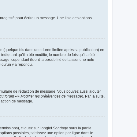
nregistré pour écrire un message. Une liste des options
 (quelquefois dans une durée limitée après sa publication) en
iquant qu’il a été modifié, le nombre de fois qu’il a été
sage, cependant ils ont la possibilité de laisser une note
elqu’un y a répondu.
rmulaire de rédaction de message. Vous pouvez aussi ajouter
du forum --> Modifier les préférences de message
). Par la suite,
daction de message.
ermissions), cliquez sur l’onglet
Sondage
sous la partie
ptions possibles, saisissez une option par ligne dans le