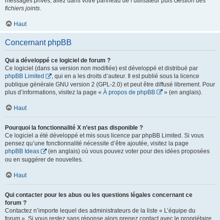
messages privés, allez dans votre panneau de l’utilisateur puis
Gestion des
fichiers joints
.
Haut
Concernant phpBB
Qui a développé ce logiciel de forum ?
Ce logiciel (dans sa version non modifiée) est développé et distribué par
phpBB Limited
, qui en a les droits d’auteur. Il est publié sous la licence
publique générale GNU version 2 (GPL-2.0) et peut être diffusé librement. Pour
plus d’informations, visitez la page «
À propos de phpBB
» (en anglais).
Haut
Pourquoi la fonctionnalité X n’est pas disponible ?
Ce logiciel a été développé et mis sous licence par phpBB Limited. Si vous
pensez qu’une fonctionnalité nécessite d’être ajoutée, visitez la page
phpBB Ideas
(en anglais) où vous pouvez voter pour des idées proposées
ou en suggérer de nouvelles.
Haut
Qui contacter pour les abus ou les questions légales concernant ce
forum ?
Contactez n’importe lequel des administrateurs de la liste « L’équipe du
forum ». Si vous restez sans réponse alors prenez contact avec le propriétaire