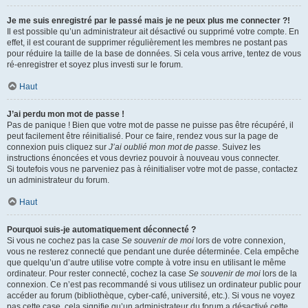
Je me suis enregistré par le passé mais je ne peux plus me connecter ?!
Il est possible qu’un administrateur ait désactivé ou supprimé votre compte. En
effet, il est courant de supprimer régulièrement les membres ne postant pas
pour réduire la taille de la base de données. Si cela vous arrive, tentez de vous
ré-enregistrer et soyez plus investi sur le forum.
Haut
J’ai perdu mon mot de passe !
Pas de panique ! Bien que votre mot de passe ne puisse pas être récupéré, il
peut facilement être réinitialisé. Pour ce faire, rendez vous sur la page de
connexion puis cliquez sur
J’ai oublié mon mot de passe
. Suivez les
instructions énoncées et vous devriez pouvoir à nouveau vous connecter.
Si toutefois vous ne parveniez pas à réinitialiser votre mot de passe, contactez
un administrateur du forum.
Haut
Pourquoi suis-je automatiquement déconnecté ?
Si vous ne cochez pas la case
Se souvenir de moi
lors de votre connexion,
vous ne resterez connecté que pendant une durée déterminée. Cela empêche
que quelqu’un d’autre utilise votre compte à votre insu en utilisant le même
ordinateur. Pour rester connecté, cochez la case
Se souvenir de moi
lors de la
connexion. Ce n’est pas recommandé si vous utilisez un ordinateur public pour
accéder au forum (bibliothèque, cyber-café, université, etc.). Si vous ne voyez
pas cette case, cela signifie qu’un administrateur du forum a désactivé cette