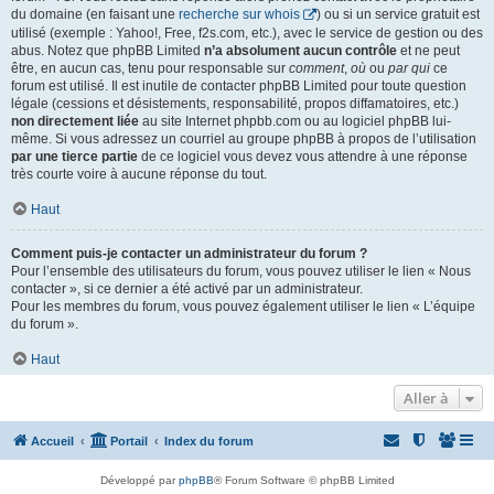
du domaine (en faisant une
recherche sur whois
) ou si un service gratuit est
utilisé (exemple : Yahoo!, Free, f2s.com, etc.), avec le service de gestion ou des
abus. Notez que phpBB Limited
n’a absolument aucun contrôle
et ne peut
être, en aucun cas, tenu pour responsable sur
comment
,
où
ou
par qui
ce
forum est utilisé. Il est inutile de contacter phpBB Limited pour toute question
légale (cessions et désistements, responsabilité, propos diffamatoires, etc.)
non directement liée
au site Internet phpbb.com ou au logiciel phpBB lui-
même. Si vous adressez un courriel au groupe phpBB à propos de l’utilisation
par une tierce partie
de ce logiciel vous devez vous attendre à une réponse
très courte voire à aucune réponse du tout.
Haut
Comment puis-je contacter un administrateur du forum ?
Pour l’ensemble des utilisateurs du forum, vous pouvez utiliser le lien « Nous
contacter », si ce dernier a été activé par un administrateur.
Pour les membres du forum, vous pouvez également utiliser le lien « L’équipe
du forum ».
Haut
Aller à
Accueil
Portail
Index du forum
Développé par
phpBB
® Forum Software © phpBB Limited