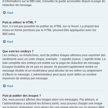
d’informations sur le BBCode, consultez le guide accessible depuis la page de
rédaction de message.
Haut
Puis-je utiliser le HTML ?
Non, il n’est pas possible de publier du HTML sur ce forum. La plupart des
mises en forme permises par le HTML peuvent être appliquées avec les
BBCodes.
Haut
Que sont les smileys ?
Les smileys, ou émoticônes, sont de petites images utilisées pour exprimer des
sentiments avec un code simple, exemple : :) signifie joyeux, :( signifie triste. La
liste complète des smileys est visible sur la page de rédaction de message.
Essayez toutefois de ne pas en abuser. Ils peuvent rapidement rendre un
message illisible et un modérateur peut décider de les retirer ou simplement
d’effacer le message. L’administrateur peut aussi avoir défini un nombre
maximum de smileys par message.
Haut
Puis-je publier des images ?
Oui, vous pouvez afficher des images dans vos messages. Par ailleurs, si
l’administrateur a autorisé les fichiers joints, vous pouvez charger une image
sur le forum. Autrement, vous devez lier une image placée sur un serveur Web