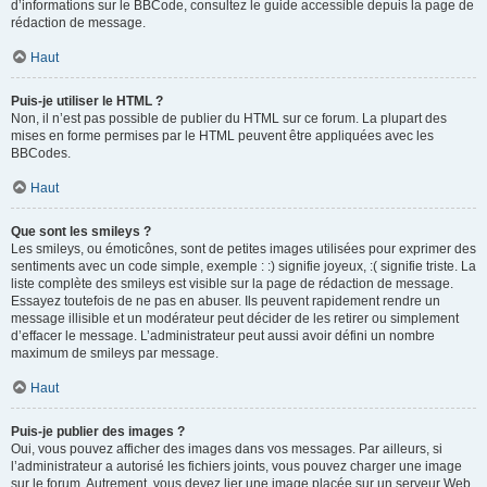
d’informations sur le BBCode, consultez le guide accessible depuis la page de
rédaction de message.
Haut
Puis-je utiliser le HTML ?
Non, il n’est pas possible de publier du HTML sur ce forum. La plupart des
mises en forme permises par le HTML peuvent être appliquées avec les
BBCodes.
Haut
Que sont les smileys ?
Les smileys, ou émoticônes, sont de petites images utilisées pour exprimer des
sentiments avec un code simple, exemple : :) signifie joyeux, :( signifie triste. La
liste complète des smileys est visible sur la page de rédaction de message.
Essayez toutefois de ne pas en abuser. Ils peuvent rapidement rendre un
message illisible et un modérateur peut décider de les retirer ou simplement
d’effacer le message. L’administrateur peut aussi avoir défini un nombre
maximum de smileys par message.
Haut
Puis-je publier des images ?
Oui, vous pouvez afficher des images dans vos messages. Par ailleurs, si
l’administrateur a autorisé les fichiers joints, vous pouvez charger une image
sur le forum. Autrement, vous devez lier une image placée sur un serveur Web