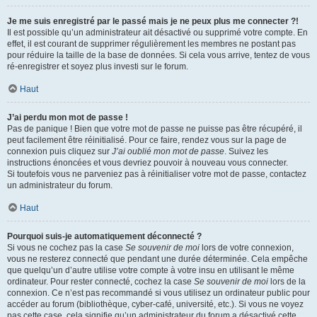
Je me suis enregistré par le passé mais je ne peux plus me connecter ?!
Il est possible qu’un administrateur ait désactivé ou supprimé votre compte. En
effet, il est courant de supprimer régulièrement les membres ne postant pas
pour réduire la taille de la base de données. Si cela vous arrive, tentez de vous
ré-enregistrer et soyez plus investi sur le forum.
Haut
J’ai perdu mon mot de passe !
Pas de panique ! Bien que votre mot de passe ne puisse pas être récupéré, il
peut facilement être réinitialisé. Pour ce faire, rendez vous sur la page de
connexion puis cliquez sur
J’ai oublié mon mot de passe
. Suivez les
instructions énoncées et vous devriez pouvoir à nouveau vous connecter.
Si toutefois vous ne parveniez pas à réinitialiser votre mot de passe, contactez
un administrateur du forum.
Haut
Pourquoi suis-je automatiquement déconnecté ?
Si vous ne cochez pas la case
Se souvenir de moi
lors de votre connexion,
vous ne resterez connecté que pendant une durée déterminée. Cela empêche
que quelqu’un d’autre utilise votre compte à votre insu en utilisant le même
ordinateur. Pour rester connecté, cochez la case
Se souvenir de moi
lors de la
connexion. Ce n’est pas recommandé si vous utilisez un ordinateur public pour
accéder au forum (bibliothèque, cyber-café, université, etc.). Si vous ne voyez
pas cette case, cela signifie qu’un administrateur du forum a désactivé cette