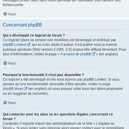
messages privés, allez dans votre panneau de l’utilisateur puis
Gestion des
fichiers joints
.
Haut
Concernant phpBB
Qui a développé ce logiciel de forum ?
Ce logiciel (dans sa version non modifiée) est développé et distribué par
phpBB Limited
, qui en a les droits d’auteur. Il est publié sous la licence
publique générale GNU version 2 (GPL-2.0) et peut être diffusé librement. Pour
plus d’informations, visitez la page «
À propos de phpBB
» (en anglais).
Haut
Pourquoi la fonctionnalité X n’est pas disponible ?
Ce logiciel a été développé et mis sous licence par phpBB Limited. Si vous
pensez qu’une fonctionnalité nécessite d’être ajoutée, visitez la page
phpBB Ideas
(en anglais) où vous pouvez voter pour des idées proposées
ou en suggérer de nouvelles.
Haut
Qui contacter pour les abus ou les questions légales concernant ce
forum ?
Contactez n’importe lequel des administrateurs de la liste « L’équipe du
forum ». Si vous restez sans réponse alors prenez contact avec le propriétaire