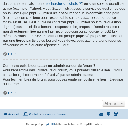
du domaine (en faisant une
recherche sur whois
) ou si un service gratuit est
utilisé (exemple : Yahoo!, Free, f2s.com, etc.), avec le service de gestion ou des
abus. Notez que phpBB Limited
n’a absolument aucun contrôle
et ne peut
être, en aucun cas, tenu pour responsable sur
comment
,
où
ou
par qui
ce
forum est utilisé. Il est inutile de contacter phpBB Limited pour toute question
légale (cessions et désistements, responsabilité, propos diffamatoires, etc.)
non directement liée
au site Internet phpbb.com ou au logiciel phpBB lui-
même. Si vous adressez un courriel au groupe phpBB à propos de l’utilisation
par une tierce partie
de ce logiciel vous devez vous attendre à une réponse
très courte voire à aucune réponse du tout.
Haut
Comment puis-je contacter un administrateur du forum ?
Pour l’ensemble des utilisateurs du forum, vous pouvez utiliser le lien « Nous
contacter », si ce dernier a été activé par un administrateur.
Pour les membres du forum, vous pouvez également utiliser le lien « L’équipe
du forum ».
Haut
Aller à
Accueil
Portail
Index du forum
Développé par
phpBB
® Forum Software © phpBB Limited