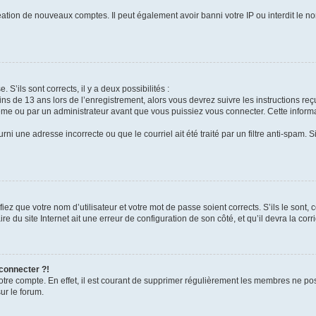
réation de nouveaux comptes. Il peut également avoir banni votre IP ou interdit le no
 S’ils sont corrects, il y a deux possibilités :
ins de 13 ans lors de l’enregistrement, alors vous devrez suivre les instructions r
me ou par un administrateur avant que vous puissiez vous connecter. Cette informat
rni une adresse incorrecte ou que le courriel ait été traité par un filtre anti-spam. S
iez que votre nom d’utilisateur et votre mot de passe soient corrects. S’ils le sont,
e du site Internet ait une erreur de configuration de son côté, et qu’il devra la corri
 connecter ?!
votre compte. En effet, il est courant de supprimer régulièrement les membres ne pos
ur le forum.