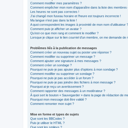
Comment modifier mes paramètres ?
Comment empêcher mon nom d’apparaître dans la liste des membres
Les heures ne sont pas correctes !
J’ai changé mon fuseau horaire et l’heure est toujours incorrecte !
Ma langue n’est pas dans la liste !
A quoi correspondent les images à proximité de mon nom d’utilisateur 
Comment puis-je afficher un avatar ?
Qu’est-ce que mon rang et comment le modifier ?
Lorsque je clique sur le lien
courriel
d’un membre, on me demande de m
Problèmes liés à la publication de messages
Comment créer un nouveau sujet ou poster une réponse ?
Comment modifier ou supprimer un message ?
Comment ajouter une signature à mes messages ?
Comment créer un sondage ?
Pourquoi ne puis-je pas ajouter plus d’options à mon sondage ?
Comment modifier ou supprimer un sondage ?
Pourquoi ne puis-je pas accéder à un forum ?
Pourquoi ne puis-je pas joindre des fichiers à mon message ?
Pourquoi ai-je reçu un avertissement ?
Comment rapporter des messages à un modérateur ?
À quoi sert le bouton « Sauvegarder » dans la page de rédaction de 
Pourquoi mon message doit être validé ?
Comment remonter mon sujet ?
Mise en forme et types de sujets
Que sont les BBCodes ?
Puis-je utiliser le HTML ?
Que sont les smileys ?