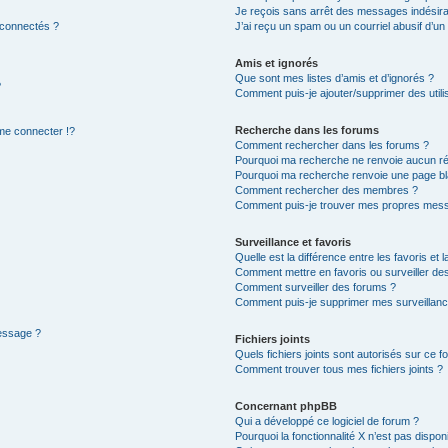
Je reçois sans arrêt des messages indésira
 connectés ?
J’ai reçu un spam ou un courriel abusif d’u
Amis et ignorés
Que sont mes listes d’amis et d’ignorés ?
?
Comment puis-je ajouter/supprimer des utilis
Recherche dans les forums
e connecter !?
Comment rechercher dans les forums ?
Pourquoi ma recherche ne renvoie aucun ré
Pourquoi ma recherche renvoie une page bl
Comment rechercher des membres ?
Comment puis-je trouver mes propres mess
Surveillance et favoris
Quelle est la différence entre les favoris et l
Comment mettre en favoris ou surveiller des
Comment surveiller des forums ?
Comment puis-je supprimer mes surveillanc
message ?
Fichiers joints
Quels fichiers joints sont autorisés sur ce f
Comment trouver tous mes fichiers joints ?
Concernant phpBB
Qui a développé ce logiciel de forum ?
Pourquoi la fonctionnalité X n’est pas dispon