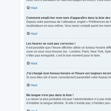
votre nom d’utilisateur en haut des pages du forum). Cela vous
Haut
Comment empêcher mon nom d’apparaître dans la liste de
Depuis votre panneau de l’utilisateur, onglet « Préférences du 
modérateurs et vous-même. Vous serez compté parmi les membr
Haut
Les heures ne sont pas correctes !
Il est possible que l’heure affichée utilise un fuseau horaire d
zone où vous vous trouvez (ex : Londres, Paris, New York, Syd
n’êtes pas enregistré, c’est le bon moment pour le faire.
Haut
J’ai changé mon fuseau horaire et l’heure est toujours incorr
Si vous êtes sûr d’avoir correctement paramétré votre fuseau hor
Haut
Ma langue n’est pas dans la liste !
La raison la plus probable est que l’administrateur n’a pas i
d’installer la langue désirée. Si elle n’existe pas, n’hésitez pa