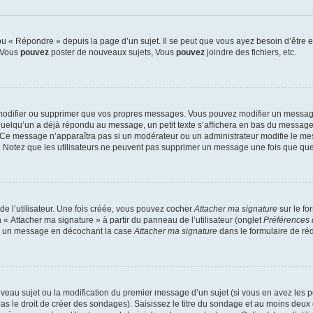
 « Répondre » depuis la page d’un sujet. Il se peut que vous ayez besoin d’être e
: Vous
pouvez
poster de nouveaux sujets, Vous
pouvez
joindre des fichiers, etc.
modifier ou supprimer que vos propres messages. Vous pouvez modifier un message
lqu’un a déjà répondu au message, un petit texte s’affichera en bas du message ind
n. Ce message n’apparaîtra pas si un modérateur ou un administrateur modifie le mes
ive. Notez que les utilisateurs ne peuvent pas supprimer un message une fois que qu
e l’utilisateur. Une fois créée, vous pouvez cocher
Attacher ma signature
sur le fo
 « Attacher ma signature » à partir du panneau de l’utilisateur (onglet
Préférences 
 à un message en décochant la case
Attacher ma signature
dans le formulaire de ré
ouveau sujet ou la modification du premier message d’un sujet (si vous en avez les p
 le droit de créer des sondages). Saisissez le titre du sondage et au moins deux o