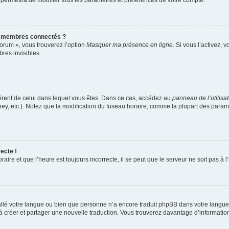
 permettra de modifier tous les paramètres et préférences de votre compte.
s membres connectés ?
forum », vous trouverez l’option
Masquer ma présence en ligne
. Si vous l’activez, 
es invisibles.
ifférent de celui dans lequel vous êtes. Dans ce cas, accédez au
panneau de l’utilisa
ney, etc.). Notez que la modification du fuseau horaire, comme la plupart des para
ecte !
aire et que l’heure est toujours incorrecte, il se peut que le serveur ne soit pas à
nstallé votre langue ou bien que personne n’a encore traduit phpBB dans votre lang
s à créer et partager une nouvelle traduction. Vous trouverez davantage d’information