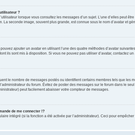
tilisateur ?
utilisateur lorsque vous consultez les messages d’un sujet. L’une d’elles peut êtr
rum. La seconde image, souvent plus grande, est connue sous le nom d’avatar et 
s pouvez ajouter un avatar en utilisant l’une des quatre méthodes d’avatar suivantes 
ont ils sont mis à disposition. Si vous ne pouvez pas utiliser d’avatar, contactez un
iquent le nombre de messages postés ou identifient certains membres tels que les 
ar l’administrateur du forum. Évitez de poster des messages sur le forum dans le seu
ministrateur) peut facilement abaisser votre compteur de messages.
mande de me connecter !?
re intégré (si la fonction a été activée par l’administrateur). Ceci pour empêcher l’u