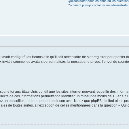
Qui contacter pour les abus ou les questio
Comment puis-je contacter un administrateu
t avoir configuré les forums afin qu’il soit nécessaire de s’enregistrer pour poster
x invités comme les avatars personnalisés, la messagerie privée, l’envoi de courri
t une loi aux États-Unis qui dit que les sites Internet pouvant recueillir des infor
ollecte de ces informations permettant d’identifier un mineur de moins de 13 ans. S
tez un conseiller juridique pour obtenir son avis. Notez que phpBB Limited et les pr
gales de toutes sortes, à l’exception de celles mentionnées dans la question « Qui