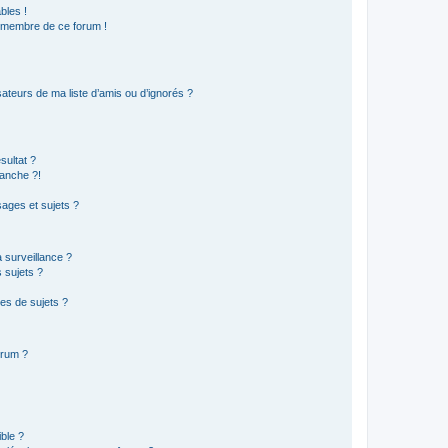
bles !
n membre de ce forum !
ateurs de ma liste d’amis ou d’ignorés ?
sultat ?
anche ?!
ages et sujets ?
a surveillance ?
 sujets ?
es de sujets ?
orum ?
ible ?