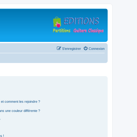
S’enregistrer
Connexion
s et comment les rejoindre ?
s une couleur différente ?
?
s !