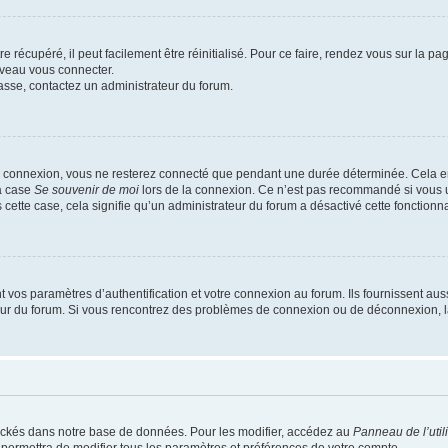
 récupéré, il peut facilement être réinitialisé. Pour ce faire, rendez vous sur la p
uveau vous connecter.
passe, contactez un administrateur du forum.
e connexion, vous ne resterez connecté que pendant une durée déterminée. Cela em
la case
Se souvenir de moi
lors de la connexion. Ce n’est pas recommandé si vous u
s cette case, cela signifie qu’un administrateur du forum a désactivé cette fonctionna
os paramètres d’authentification et votre connexion au forum. Ils fournissent aussi
teur du forum. Si vous rencontrez des problèmes de connexion ou de déconnexion, l
ockés dans notre base de données. Pour les modifier, accédez au
Panneau de l’util