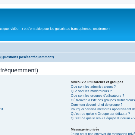
sique, vidéo…) et d'entraide pour les guitaristes francophones, entièrement
s (Questions posées fréquemment)
s fréquemment)
Niveaux d’utilisateurs et groupes
Que sont les administrateurs ?
Que sont les modérateurs ?
Que sont les groupes d’utilisateurs ?
Où trouver la liste des groupes d’utilisateur
Comment devenir chef de groupe ?
 ?!
Pourquoi certains membres apparaissent dan
Qu’est-ce qu’un « Groupe par défaut » ?
Qu’est-ce que le lien « L’équipe du forum » 
Messagerie privée
Je ne peux pas envoyer de messages privé