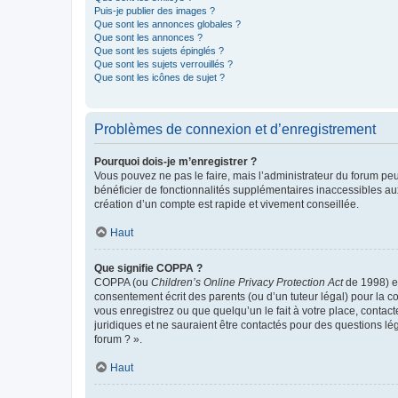
Puis-je publier des images ?
Que sont les annonces globales ?
Que sont les annonces ?
Que sont les sujets épinglés ?
Que sont les sujets verrouillés ?
Que sont les icônes de sujet ?
Problèmes de connexion et d’enregistrement
Pourquoi dois-je m’enregistrer ?
Vous pouvez ne pas le faire, mais l’administrateur du forum peu
bénéficier de fonctionnalités supplémentaires inaccessibles au
création d’un compte est rapide et vivement conseillée.
Haut
Que signifie COPPA ?
COPPA (ou
Children’s Online Privacy Protection Act
de 1998) es
consentement écrit des parents (ou d’un tuteur légal) pour la c
vous enregistrez ou que quelqu’un le fait à votre place, contac
juridiques et ne sauraient être contactés pour des questions lé
forum ? ».
Haut