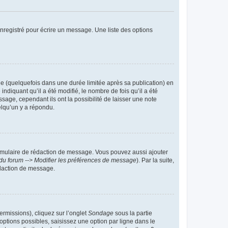
nregistré pour écrire un message. Une liste des options
 (quelquefois dans une durée limitée après sa publication) en
iquant qu’il a été modifié, le nombre de fois qu’il a été
sage, cependant ils ont la possibilité de laisser une note
elqu’un y a répondu.
rmulaire de rédaction de message. Vous pouvez aussi ajouter
du forum --> Modifier les préférences de message
). Par la suite,
daction de message.
ermissions), cliquez sur l’onglet
Sondage
sous la partie
ptions possibles, saisissez une option par ligne dans le