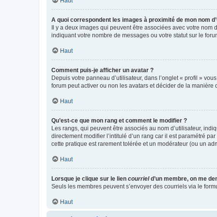
Haut
A quoi correspondent les images à proximité de mon nom d’u
Il y a deux images qui peuvent être associées avec votre nom d’
indiquant votre nombre de messages ou votre statut sur le fo
Haut
Comment puis-je afficher un avatar ?
Depuis votre panneau d’utilisateur, dans l’onglet « profil » vou
forum peut activer ou non les avatars et décider de la manière d
Haut
Qu’est-ce que mon rang et comment le modifier ?
Les rangs, qui peuvent être associés au nom d’utilisateur, ind
directement modifier l’intitulé d’un rang car il est paramétré p
cette pratique est rarement tolérée et un modérateur (ou un ad
Haut
Lorsque je clique sur le lien
courriel
d’un membre, on me de
Seuls les membres peuvent s’envoyer des courriels via le formulai
Haut