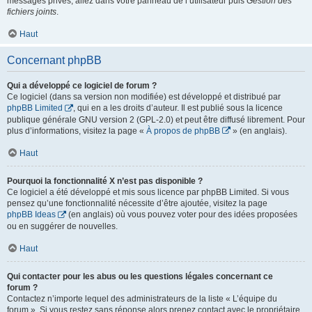
messages privés, allez dans votre panneau de l’utilisateur puis
Gestion des
fichiers joints
.
Haut
Concernant phpBB
Qui a développé ce logiciel de forum ?
Ce logiciel (dans sa version non modifiée) est développé et distribué par
phpBB Limited
, qui en a les droits d’auteur. Il est publié sous la licence
publique générale GNU version 2 (GPL-2.0) et peut être diffusé librement. Pour
plus d’informations, visitez la page «
À propos de phpBB
» (en anglais).
Haut
Pourquoi la fonctionnalité X n’est pas disponible ?
Ce logiciel a été développé et mis sous licence par phpBB Limited. Si vous
pensez qu’une fonctionnalité nécessite d’être ajoutée, visitez la page
phpBB Ideas
(en anglais) où vous pouvez voter pour des idées proposées
ou en suggérer de nouvelles.
Haut
Qui contacter pour les abus ou les questions légales concernant ce
forum ?
Contactez n’importe lequel des administrateurs de la liste « L’équipe du
forum ». Si vous restez sans réponse alors prenez contact avec le propriétaire