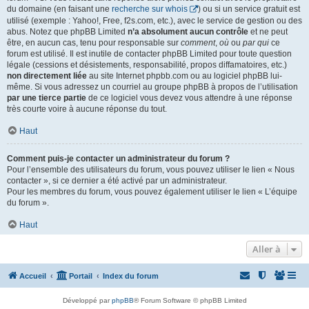
du domaine (en faisant une
recherche sur whois
) ou si un service gratuit est
utilisé (exemple : Yahoo!, Free, f2s.com, etc.), avec le service de gestion ou des
abus. Notez que phpBB Limited
n’a absolument aucun contrôle
et ne peut
être, en aucun cas, tenu pour responsable sur
comment
,
où
ou
par qui
ce
forum est utilisé. Il est inutile de contacter phpBB Limited pour toute question
légale (cessions et désistements, responsabilité, propos diffamatoires, etc.)
non directement liée
au site Internet phpbb.com ou au logiciel phpBB lui-
même. Si vous adressez un courriel au groupe phpBB à propos de l’utilisation
par une tierce partie
de ce logiciel vous devez vous attendre à une réponse
très courte voire à aucune réponse du tout.
Haut
Comment puis-je contacter un administrateur du forum ?
Pour l’ensemble des utilisateurs du forum, vous pouvez utiliser le lien « Nous
contacter », si ce dernier a été activé par un administrateur.
Pour les membres du forum, vous pouvez également utiliser le lien « L’équipe
du forum ».
Haut
Aller à
Accueil
Portail
Index du forum
Développé par
phpBB
® Forum Software © phpBB Limited