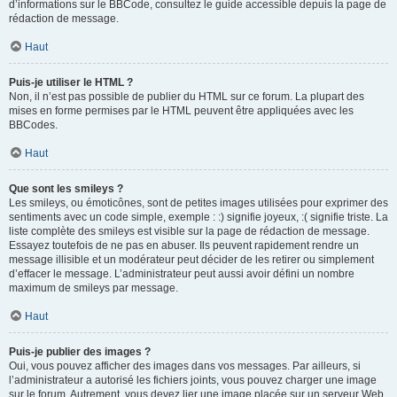
d’informations sur le BBCode, consultez le guide accessible depuis la page de
rédaction de message.
Haut
Puis-je utiliser le HTML ?
Non, il n’est pas possible de publier du HTML sur ce forum. La plupart des
mises en forme permises par le HTML peuvent être appliquées avec les
BBCodes.
Haut
Que sont les smileys ?
Les smileys, ou émoticônes, sont de petites images utilisées pour exprimer des
sentiments avec un code simple, exemple : :) signifie joyeux, :( signifie triste. La
liste complète des smileys est visible sur la page de rédaction de message.
Essayez toutefois de ne pas en abuser. Ils peuvent rapidement rendre un
message illisible et un modérateur peut décider de les retirer ou simplement
d’effacer le message. L’administrateur peut aussi avoir défini un nombre
maximum de smileys par message.
Haut
Puis-je publier des images ?
Oui, vous pouvez afficher des images dans vos messages. Par ailleurs, si
l’administrateur a autorisé les fichiers joints, vous pouvez charger une image
sur le forum. Autrement, vous devez lier une image placée sur un serveur Web