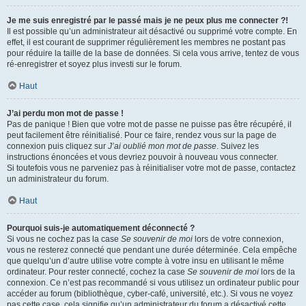
Je me suis enregistré par le passé mais je ne peux plus me connecter ?!
Il est possible qu’un administrateur ait désactivé ou supprimé votre compte. En
effet, il est courant de supprimer régulièrement les membres ne postant pas
pour réduire la taille de la base de données. Si cela vous arrive, tentez de vous
ré-enregistrer et soyez plus investi sur le forum.
Haut
J’ai perdu mon mot de passe !
Pas de panique ! Bien que votre mot de passe ne puisse pas être récupéré, il
peut facilement être réinitialisé. Pour ce faire, rendez vous sur la page de
connexion puis cliquez sur
J’ai oublié mon mot de passe
. Suivez les
instructions énoncées et vous devriez pouvoir à nouveau vous connecter.
Si toutefois vous ne parveniez pas à réinitialiser votre mot de passe, contactez
un administrateur du forum.
Haut
Pourquoi suis-je automatiquement déconnecté ?
Si vous ne cochez pas la case
Se souvenir de moi
lors de votre connexion,
vous ne resterez connecté que pendant une durée déterminée. Cela empêche
que quelqu’un d’autre utilise votre compte à votre insu en utilisant le même
ordinateur. Pour rester connecté, cochez la case
Se souvenir de moi
lors de la
connexion. Ce n’est pas recommandé si vous utilisez un ordinateur public pour
accéder au forum (bibliothèque, cyber-café, université, etc.). Si vous ne voyez
pas cette case, cela signifie qu’un administrateur du forum a désactivé cette