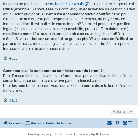
du domaine (en faisant une
recherche sur whois
) ou si un service gratuit est
utilisé (exemple : Yahoo!, Free, f2s.com, etc.), avec le service de gestion ou des
abus. Notez que phpBB Limited
n’a absolument aucun contrôle
et ne peut
être, en aucun cas, tenu pour responsable sur
comment
,
où
ou
par qui
ce
forum est utilisé. Il est inutile de contacter phpBB Limited pour toute question
légale (cessions et désistements, responsabilité, propos diffamatoires, etc.)
non directement liée
au site Internet phpbb.com ou au logiciel phpBB lui-
même. Si vous adressez un courriel au groupe phpBB à propos de l’utilisation
par une tierce partie
de ce logiciel vous devez vous attendre à une réponse
très courte voire à aucune réponse du tout.
Haut
Comment puis-je contacter un administrateur du forum ?
Pour l’ensemble des utilisateurs du forum, vous pouvez utiliser le lien « Nous
contacter », si ce dernier a été activé par un administrateur.
Pour les membres du forum, vous pouvez également utiliser le lien « L’équipe
du forum ».
Haut
Aller à
Accueil
Portail
Index du forum
Développé par
phpBB
® Forum Software © phpBB Limited