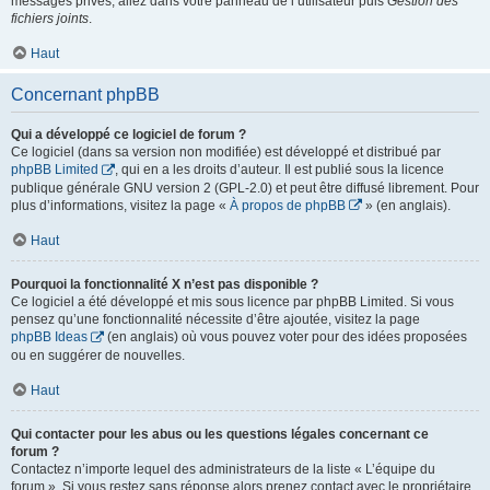
messages privés, allez dans votre panneau de l’utilisateur puis
Gestion des
fichiers joints
.
Haut
Concernant phpBB
Qui a développé ce logiciel de forum ?
Ce logiciel (dans sa version non modifiée) est développé et distribué par
phpBB Limited
, qui en a les droits d’auteur. Il est publié sous la licence
publique générale GNU version 2 (GPL-2.0) et peut être diffusé librement. Pour
plus d’informations, visitez la page «
À propos de phpBB
» (en anglais).
Haut
Pourquoi la fonctionnalité X n’est pas disponible ?
Ce logiciel a été développé et mis sous licence par phpBB Limited. Si vous
pensez qu’une fonctionnalité nécessite d’être ajoutée, visitez la page
phpBB Ideas
(en anglais) où vous pouvez voter pour des idées proposées
ou en suggérer de nouvelles.
Haut
Qui contacter pour les abus ou les questions légales concernant ce
forum ?
Contactez n’importe lequel des administrateurs de la liste « L’équipe du
forum ». Si vous restez sans réponse alors prenez contact avec le propriétaire