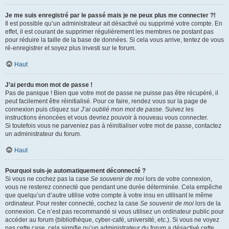
Je me suis enregistré par le passé mais je ne peux plus me connecter ?!
Il est possible qu’un administrateur ait désactivé ou supprimé votre compte. En
effet, il est courant de supprimer régulièrement les membres ne postant pas
pour réduire la taille de la base de données. Si cela vous arrive, tentez de vous
ré-enregistrer et soyez plus investi sur le forum.
Haut
J’ai perdu mon mot de passe !
Pas de panique ! Bien que votre mot de passe ne puisse pas être récupéré, il
peut facilement être réinitialisé. Pour ce faire, rendez vous sur la page de
connexion puis cliquez sur
J’ai oublié mon mot de passe
. Suivez les
instructions énoncées et vous devriez pouvoir à nouveau vous connecter.
Si toutefois vous ne parveniez pas à réinitialiser votre mot de passe, contactez
un administrateur du forum.
Haut
Pourquoi suis-je automatiquement déconnecté ?
Si vous ne cochez pas la case
Se souvenir de moi
lors de votre connexion,
vous ne resterez connecté que pendant une durée déterminée. Cela empêche
que quelqu’un d’autre utilise votre compte à votre insu en utilisant le même
ordinateur. Pour rester connecté, cochez la case
Se souvenir de moi
lors de la
connexion. Ce n’est pas recommandé si vous utilisez un ordinateur public pour
accéder au forum (bibliothèque, cyber-café, université, etc.). Si vous ne voyez
pas cette case, cela signifie qu’un administrateur du forum a désactivé cette