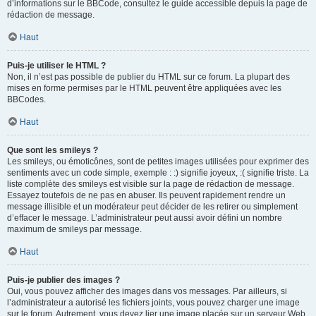
d’informations sur le BBCode, consultez le guide accessible depuis la page de
rédaction de message.
Haut
Puis-je utiliser le HTML ?
Non, il n’est pas possible de publier du HTML sur ce forum. La plupart des
mises en forme permises par le HTML peuvent être appliquées avec les
BBCodes.
Haut
Que sont les smileys ?
Les smileys, ou émoticônes, sont de petites images utilisées pour exprimer des
sentiments avec un code simple, exemple : :) signifie joyeux, :( signifie triste. La
liste complète des smileys est visible sur la page de rédaction de message.
Essayez toutefois de ne pas en abuser. Ils peuvent rapidement rendre un
message illisible et un modérateur peut décider de les retirer ou simplement
d’effacer le message. L’administrateur peut aussi avoir défini un nombre
maximum de smileys par message.
Haut
Puis-je publier des images ?
Oui, vous pouvez afficher des images dans vos messages. Par ailleurs, si
l’administrateur a autorisé les fichiers joints, vous pouvez charger une image
sur le forum. Autrement, vous devez lier une image placée sur un serveur Web