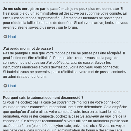
Je me suis enregistré par le passé mais je ne peux plus me connecter ?!
Il est possible qu’un administrateur ait désactivé ou supprimé votre compte. En
effet, il est courant de supprimer régulièrement les membres ne postant pas
pour réduire la taille de la base de données. Si cela vous arrive, tentez de vous
ré-enregistrer et soyez plus investi sur le forum.
Haut
J’ai perdu mon mot de passe !
Pas de panique ! Bien que votre mot de passe ne puisse pas être récupéré, il
peut facilement être réinitialisé. Pour ce faire, rendez vous sur la page de
connexion puis cliquez sur
J’ai oublié mon mot de passe
. Suivez les
instructions énoncées et vous devriez pouvoir à nouveau vous connecter.
Si toutefois vous ne parveniez pas à réinitialiser votre mot de passe, contactez
un administrateur du forum.
Haut
Pourquoi suis-je automatiquement déconnecté ?
Si vous ne cochez pas la case
Se souvenir de moi
lors de votre connexion,
vous ne resterez connecté que pendant une durée déterminée. Cela empêche
que quelqu’un d’autre utilise votre compte à votre insu en utilisant le même
ordinateur. Pour rester connecté, cochez la case
Se souvenir de moi
lors de la
connexion. Ce n’est pas recommandé si vous utilisez un ordinateur public pour
accéder au forum (bibliothèque, cyber-café, université, etc.). Si vous ne voyez
pas cette case, cela signifie qu’un administrateur du forum a désactivé cette