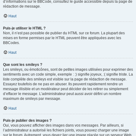
d’informations sur le BBCode, consultez le guide accessible depuis la page de
rédaction de message.
Haut
Puis-je utiliser le HTML ?
Non, il n’est pas possible de publier du HTML sur ce forum. La plupart des
mises en forme permises par le HTML peuvent être appliquées avec les
BBCodes.
Haut
Que sont les smileys ?
Les smileys, ou émoticônes, sont de petites images utilisées pour exprimer des
sentiments avec un code simple, exemple : :) signifie joyeux, :( signifie triste. La
liste complète des smileys est visible sur la page de rédaction de message.
Essayez toutefois de ne pas en abuser. Ils peuvent rapidement rendre un
message illisible et un modérateur peut décider de les retirer ou simplement
d’effacer le message. L’administrateur peut aussi avoir défini un nombre
maximum de smileys par message.
Haut
Puis-je publier des images ?
Oui, vous pouvez afficher des images dans vos messages. Par ailleurs, si
l’administrateur a autorisé les fichiers joints, vous pouvez charger une image
sur le forum. Autrement, vous devez lier une image placée sur un serveur Web