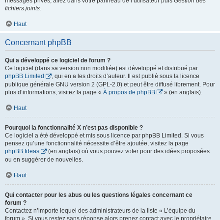
messages privés, allez dans votre panneau de l’utilisateur puis
Gestion des
fichiers joints
.
Haut
Concernant phpBB
Qui a développé ce logiciel de forum ?
Ce logiciel (dans sa version non modifiée) est développé et distribué par
phpBB Limited
, qui en a les droits d’auteur. Il est publié sous la licence
publique générale GNU version 2 (GPL-2.0) et peut être diffusé librement. Pour
plus d’informations, visitez la page «
À propos de phpBB
» (en anglais).
Haut
Pourquoi la fonctionnalité X n’est pas disponible ?
Ce logiciel a été développé et mis sous licence par phpBB Limited. Si vous
pensez qu’une fonctionnalité nécessite d’être ajoutée, visitez la page
phpBB Ideas
(en anglais) où vous pouvez voter pour des idées proposées
ou en suggérer de nouvelles.
Haut
Qui contacter pour les abus ou les questions légales concernant ce
forum ?
Contactez n’importe lequel des administrateurs de la liste « L’équipe du
forum ». Si vous restez sans réponse alors prenez contact avec le propriétaire