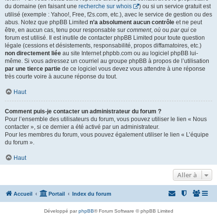
du domaine (en faisant une
recherche sur whois
) ou si un service gratuit est
utilisé (exemple : Yahoo!, Free, f2s.com, etc.), avec le service de gestion ou des
abus. Notez que phpBB Limited
n’a absolument aucun contrôle
et ne peut
être, en aucun cas, tenu pour responsable sur
comment
,
où
ou
par qui
ce
forum est utilisé. Il est inutile de contacter phpBB Limited pour toute question
légale (cessions et désistements, responsabilité, propos diffamatoires, etc.)
non directement liée
au site Internet phpbb.com ou au logiciel phpBB lui-
même. Si vous adressez un courriel au groupe phpBB à propos de l’utilisation
par une tierce partie
de ce logiciel vous devez vous attendre à une réponse
très courte voire à aucune réponse du tout.
Haut
Comment puis-je contacter un administrateur du forum ?
Pour l’ensemble des utilisateurs du forum, vous pouvez utiliser le lien « Nous
contacter », si ce dernier a été activé par un administrateur.
Pour les membres du forum, vous pouvez également utiliser le lien « L’équipe
du forum ».
Haut
Aller à
Accueil
Portail
Index du forum
Développé par
phpBB
® Forum Software © phpBB Limited