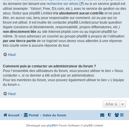
du domaine (en faisant une
recherche sur whois
) ou si un service gratuit est
utilisé (exemple : Yahoo!, Free, f2s.com, etc.), avec le service de gestion ou des
abus. Notez que phpBB Limited
n’a absolument aucun contrôle
et ne peut
être, en aucun cas, tenu pour responsable sur
comment
,
où
ou
par qui
ce
forum est utilisé. Il est inutile de contacter phpBB Limited pour toute question
légale (cessions et désistements, responsabilité, propos diffamatoires, etc.)
non directement liée
au site Internet phpbb.com ou au logiciel phpBB lui-
même. Si vous adressez un courriel au groupe phpBB à propos de l’utilisation
par une tierce partie
de ce logiciel vous devez vous attendre à une réponse
très courte voire à aucune réponse du tout.
Haut
Comment puis-je contacter un administrateur du forum ?
Pour l’ensemble des utilisateurs du forum, vous pouvez utiliser le lien « Nous
contacter », si ce dernier a été activé par un administrateur.
Pour les membres du forum, vous pouvez également utiliser le lien « L’équipe
du forum ».
Haut
Aller à
Accueil
Portail
Index du forum
Développé par
phpBB
® Forum Software © phpBB Limited