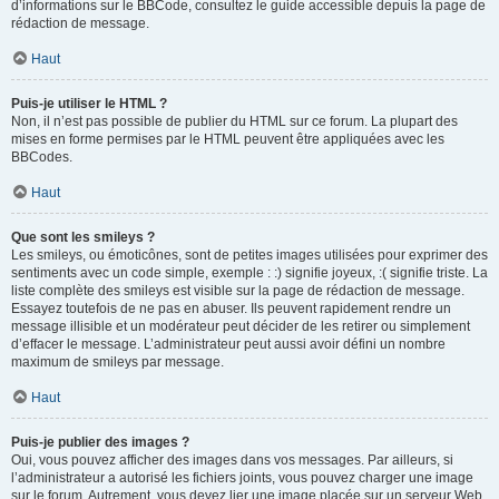
d’informations sur le BBCode, consultez le guide accessible depuis la page de
rédaction de message.
Haut
Puis-je utiliser le HTML ?
Non, il n’est pas possible de publier du HTML sur ce forum. La plupart des
mises en forme permises par le HTML peuvent être appliquées avec les
BBCodes.
Haut
Que sont les smileys ?
Les smileys, ou émoticônes, sont de petites images utilisées pour exprimer des
sentiments avec un code simple, exemple : :) signifie joyeux, :( signifie triste. La
liste complète des smileys est visible sur la page de rédaction de message.
Essayez toutefois de ne pas en abuser. Ils peuvent rapidement rendre un
message illisible et un modérateur peut décider de les retirer ou simplement
d’effacer le message. L’administrateur peut aussi avoir défini un nombre
maximum de smileys par message.
Haut
Puis-je publier des images ?
Oui, vous pouvez afficher des images dans vos messages. Par ailleurs, si
l’administrateur a autorisé les fichiers joints, vous pouvez charger une image
sur le forum. Autrement, vous devez lier une image placée sur un serveur Web