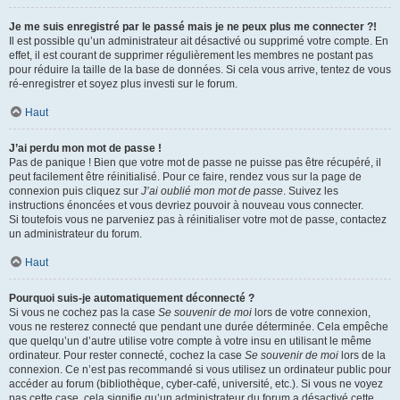
Je me suis enregistré par le passé mais je ne peux plus me connecter ?!
Il est possible qu’un administrateur ait désactivé ou supprimé votre compte. En
effet, il est courant de supprimer régulièrement les membres ne postant pas
pour réduire la taille de la base de données. Si cela vous arrive, tentez de vous
ré-enregistrer et soyez plus investi sur le forum.
Haut
J’ai perdu mon mot de passe !
Pas de panique ! Bien que votre mot de passe ne puisse pas être récupéré, il
peut facilement être réinitialisé. Pour ce faire, rendez vous sur la page de
connexion puis cliquez sur
J’ai oublié mon mot de passe
. Suivez les
instructions énoncées et vous devriez pouvoir à nouveau vous connecter.
Si toutefois vous ne parveniez pas à réinitialiser votre mot de passe, contactez
un administrateur du forum.
Haut
Pourquoi suis-je automatiquement déconnecté ?
Si vous ne cochez pas la case
Se souvenir de moi
lors de votre connexion,
vous ne resterez connecté que pendant une durée déterminée. Cela empêche
que quelqu’un d’autre utilise votre compte à votre insu en utilisant le même
ordinateur. Pour rester connecté, cochez la case
Se souvenir de moi
lors de la
connexion. Ce n’est pas recommandé si vous utilisez un ordinateur public pour
accéder au forum (bibliothèque, cyber-café, université, etc.). Si vous ne voyez
pas cette case, cela signifie qu’un administrateur du forum a désactivé cette