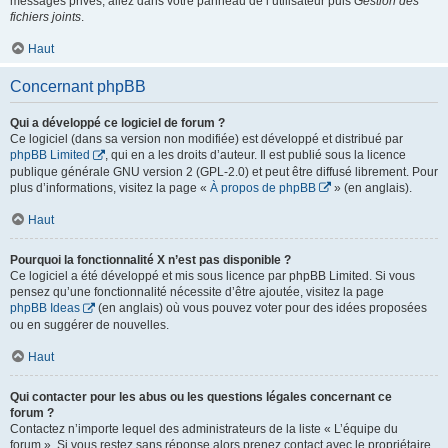
messages privés, allez dans votre panneau de l’utilisateur puis
Gestion des
fichiers joints
.
Haut
Concernant phpBB
Qui a développé ce logiciel de forum ?
Ce logiciel (dans sa version non modifiée) est développé et distribué par
phpBB Limited
, qui en a les droits d’auteur. Il est publié sous la licence
publique générale GNU version 2 (GPL-2.0) et peut être diffusé librement. Pour
plus d’informations, visitez la page «
À propos de phpBB
» (en anglais).
Haut
Pourquoi la fonctionnalité X n’est pas disponible ?
Ce logiciel a été développé et mis sous licence par phpBB Limited. Si vous
pensez qu’une fonctionnalité nécessite d’être ajoutée, visitez la page
phpBB Ideas
(en anglais) où vous pouvez voter pour des idées proposées
ou en suggérer de nouvelles.
Haut
Qui contacter pour les abus ou les questions légales concernant ce
forum ?
Contactez n’importe lequel des administrateurs de la liste « L’équipe du
forum ». Si vous restez sans réponse alors prenez contact avec le propriétaire