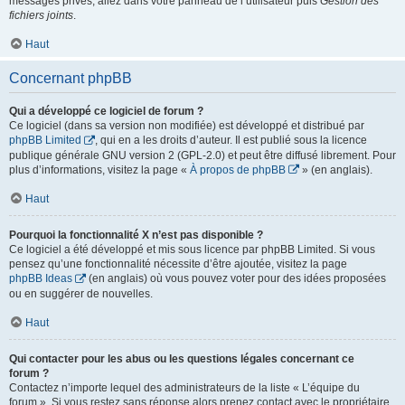
messages privés, allez dans votre panneau de l’utilisateur puis
Gestion des
fichiers joints
.
Haut
Concernant phpBB
Qui a développé ce logiciel de forum ?
Ce logiciel (dans sa version non modifiée) est développé et distribué par
phpBB Limited
, qui en a les droits d’auteur. Il est publié sous la licence
publique générale GNU version 2 (GPL-2.0) et peut être diffusé librement. Pour
plus d’informations, visitez la page «
À propos de phpBB
» (en anglais).
Haut
Pourquoi la fonctionnalité X n’est pas disponible ?
Ce logiciel a été développé et mis sous licence par phpBB Limited. Si vous
pensez qu’une fonctionnalité nécessite d’être ajoutée, visitez la page
phpBB Ideas
(en anglais) où vous pouvez voter pour des idées proposées
ou en suggérer de nouvelles.
Haut
Qui contacter pour les abus ou les questions légales concernant ce
forum ?
Contactez n’importe lequel des administrateurs de la liste « L’équipe du
forum ». Si vous restez sans réponse alors prenez contact avec le propriétaire