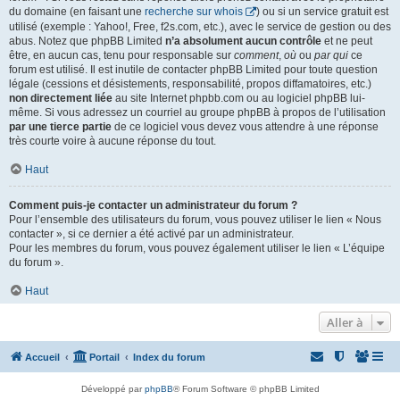
du domaine (en faisant une
recherche sur whois
) ou si un service gratuit est
utilisé (exemple : Yahoo!, Free, f2s.com, etc.), avec le service de gestion ou des
abus. Notez que phpBB Limited
n’a absolument aucun contrôle
et ne peut
être, en aucun cas, tenu pour responsable sur
comment
,
où
ou
par qui
ce
forum est utilisé. Il est inutile de contacter phpBB Limited pour toute question
légale (cessions et désistements, responsabilité, propos diffamatoires, etc.)
non directement liée
au site Internet phpbb.com ou au logiciel phpBB lui-
même. Si vous adressez un courriel au groupe phpBB à propos de l’utilisation
par une tierce partie
de ce logiciel vous devez vous attendre à une réponse
très courte voire à aucune réponse du tout.
Haut
Comment puis-je contacter un administrateur du forum ?
Pour l’ensemble des utilisateurs du forum, vous pouvez utiliser le lien « Nous
contacter », si ce dernier a été activé par un administrateur.
Pour les membres du forum, vous pouvez également utiliser le lien « L’équipe
du forum ».
Haut
Aller à
Accueil
Portail
Index du forum
Développé par
phpBB
® Forum Software © phpBB Limited