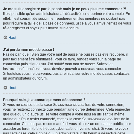
Je me suis enregistré par le passé mais je ne peux plus me connecter ?!
Il est possible qu’un administrateur ait désactivé ou supprimé votre compte. En
effet, il est courant de supprimer régulièrement les membres ne postant pas
pour réduire la taille de la base de données. Si cela vous arrive, tentez de vous
ré-enregistrer et soyez plus investi sur le forum.
Haut
J’ai perdu mon mot de passe !
Pas de panique ! Bien que votre mot de passe ne puisse pas être récupéré, il
peut facilement être réinitialisé. Pour ce faire, rendez vous sur la page de
connexion puis cliquez sur
J’ai oublié mon mot de passe
. Suivez les
instructions énoncées et vous devriez pouvoir à nouveau vous connecter.
Si toutefois vous ne parveniez pas à réinitialiser votre mot de passe, contactez
un administrateur du forum.
Haut
Pourquoi suis-je automatiquement déconnecté ?
Si vous ne cochez pas la case
Se souvenir de moi
lors de votre connexion,
vous ne resterez connecté que pendant une durée déterminée. Cela empêche
que quelqu’un d’autre utilise votre compte à votre insu en utilisant le même
ordinateur. Pour rester connecté, cochez la case
Se souvenir de moi
lors de la
connexion. Ce n’est pas recommandé si vous utilisez un ordinateur public pour
accéder au forum (bibliothèque, cyber-café, université, etc.). Si vous ne voyez
pas cette case, cela signifie qu’un administrateur du forum a désactivé cette