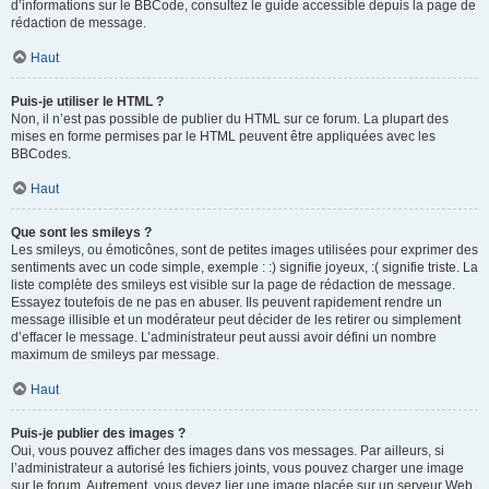
d’informations sur le BBCode, consultez le guide accessible depuis la page de
rédaction de message.
Haut
Puis-je utiliser le HTML ?
Non, il n’est pas possible de publier du HTML sur ce forum. La plupart des
mises en forme permises par le HTML peuvent être appliquées avec les
BBCodes.
Haut
Que sont les smileys ?
Les smileys, ou émoticônes, sont de petites images utilisées pour exprimer des
sentiments avec un code simple, exemple : :) signifie joyeux, :( signifie triste. La
liste complète des smileys est visible sur la page de rédaction de message.
Essayez toutefois de ne pas en abuser. Ils peuvent rapidement rendre un
message illisible et un modérateur peut décider de les retirer ou simplement
d’effacer le message. L’administrateur peut aussi avoir défini un nombre
maximum de smileys par message.
Haut
Puis-je publier des images ?
Oui, vous pouvez afficher des images dans vos messages. Par ailleurs, si
l’administrateur a autorisé les fichiers joints, vous pouvez charger une image
sur le forum. Autrement, vous devez lier une image placée sur un serveur Web