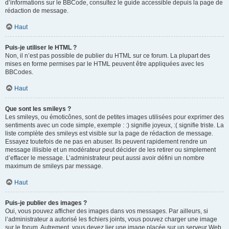
d’informations sur le BBCode, consultez le guide accessible depuis la page de
rédaction de message.
Haut
Puis-je utiliser le HTML ?
Non, il n’est pas possible de publier du HTML sur ce forum. La plupart des
mises en forme permises par le HTML peuvent être appliquées avec les
BBCodes.
Haut
Que sont les smileys ?
Les smileys, ou émoticônes, sont de petites images utilisées pour exprimer des
sentiments avec un code simple, exemple : :) signifie joyeux, :( signifie triste. La
liste complète des smileys est visible sur la page de rédaction de message.
Essayez toutefois de ne pas en abuser. Ils peuvent rapidement rendre un
message illisible et un modérateur peut décider de les retirer ou simplement
d’effacer le message. L’administrateur peut aussi avoir défini un nombre
maximum de smileys par message.
Haut
Puis-je publier des images ?
Oui, vous pouvez afficher des images dans vos messages. Par ailleurs, si
l’administrateur a autorisé les fichiers joints, vous pouvez charger une image
sur le forum. Autrement, vous devez lier une image placée sur un serveur Web