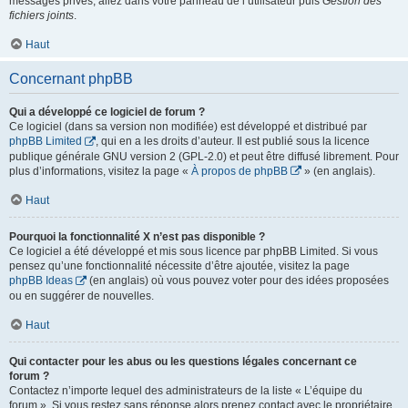
messages privés, allez dans votre panneau de l’utilisateur puis
Gestion des
fichiers joints
.
Haut
Concernant phpBB
Qui a développé ce logiciel de forum ?
Ce logiciel (dans sa version non modifiée) est développé et distribué par
phpBB Limited
, qui en a les droits d’auteur. Il est publié sous la licence
publique générale GNU version 2 (GPL-2.0) et peut être diffusé librement. Pour
plus d’informations, visitez la page «
À propos de phpBB
» (en anglais).
Haut
Pourquoi la fonctionnalité X n’est pas disponible ?
Ce logiciel a été développé et mis sous licence par phpBB Limited. Si vous
pensez qu’une fonctionnalité nécessite d’être ajoutée, visitez la page
phpBB Ideas
(en anglais) où vous pouvez voter pour des idées proposées
ou en suggérer de nouvelles.
Haut
Qui contacter pour les abus ou les questions légales concernant ce
forum ?
Contactez n’importe lequel des administrateurs de la liste « L’équipe du
forum ». Si vous restez sans réponse alors prenez contact avec le propriétaire