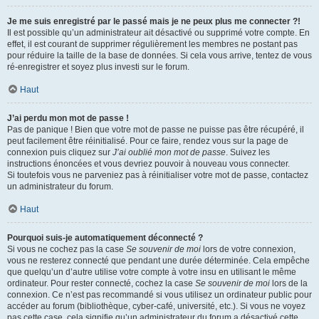
Je me suis enregistré par le passé mais je ne peux plus me connecter ?!
Il est possible qu’un administrateur ait désactivé ou supprimé votre compte. En
effet, il est courant de supprimer régulièrement les membres ne postant pas
pour réduire la taille de la base de données. Si cela vous arrive, tentez de vous
ré-enregistrer et soyez plus investi sur le forum.
Haut
J’ai perdu mon mot de passe !
Pas de panique ! Bien que votre mot de passe ne puisse pas être récupéré, il
peut facilement être réinitialisé. Pour ce faire, rendez vous sur la page de
connexion puis cliquez sur
J’ai oublié mon mot de passe
. Suivez les
instructions énoncées et vous devriez pouvoir à nouveau vous connecter.
Si toutefois vous ne parveniez pas à réinitialiser votre mot de passe, contactez
un administrateur du forum.
Haut
Pourquoi suis-je automatiquement déconnecté ?
Si vous ne cochez pas la case
Se souvenir de moi
lors de votre connexion,
vous ne resterez connecté que pendant une durée déterminée. Cela empêche
que quelqu’un d’autre utilise votre compte à votre insu en utilisant le même
ordinateur. Pour rester connecté, cochez la case
Se souvenir de moi
lors de la
connexion. Ce n’est pas recommandé si vous utilisez un ordinateur public pour
accéder au forum (bibliothèque, cyber-café, université, etc.). Si vous ne voyez
pas cette case, cela signifie qu’un administrateur du forum a désactivé cette