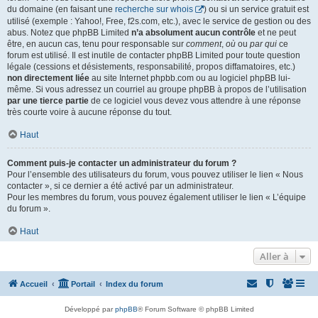
du domaine (en faisant une
recherche sur whois
) ou si un service gratuit est
utilisé (exemple : Yahoo!, Free, f2s.com, etc.), avec le service de gestion ou des
abus. Notez que phpBB Limited
n’a absolument aucun contrôle
et ne peut
être, en aucun cas, tenu pour responsable sur
comment
,
où
ou
par qui
ce
forum est utilisé. Il est inutile de contacter phpBB Limited pour toute question
légale (cessions et désistements, responsabilité, propos diffamatoires, etc.)
non directement liée
au site Internet phpbb.com ou au logiciel phpBB lui-
même. Si vous adressez un courriel au groupe phpBB à propos de l’utilisation
par une tierce partie
de ce logiciel vous devez vous attendre à une réponse
très courte voire à aucune réponse du tout.
Haut
Comment puis-je contacter un administrateur du forum ?
Pour l’ensemble des utilisateurs du forum, vous pouvez utiliser le lien « Nous
contacter », si ce dernier a été activé par un administrateur.
Pour les membres du forum, vous pouvez également utiliser le lien « L’équipe
du forum ».
Haut
Aller à
Accueil
Portail
Index du forum
Développé par
phpBB
® Forum Software © phpBB Limited