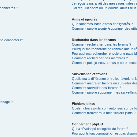
Je reçois sans arrêt des messages indésira
 connectés ?
J’ai reçu un spam ou un courriel abusif d’u
Amis et ignorés
Que sont mes listes d’amis et d’ignorés ?
?
Comment puis-je ajouter/supprimer des utilis
Recherche dans les forums
e connecter !?
Comment rechercher dans les forums ?
Pourquoi ma recherche ne renvoie aucun ré
Pourquoi ma recherche renvoie une page bl
Comment rechercher des membres ?
Comment puis-je trouver mes propres mess
Surveillance et favoris
Quelle est la différence entre les favoris et l
Comment mettre en favoris ou surveiller des
Comment surveiller des forums ?
Comment puis-je supprimer mes surveillanc
message ?
Fichiers joints
Quels fichiers joints sont autorisés sur ce f
Comment trouver tous mes fichiers joints ?
Concernant phpBB
Qui a développé ce logiciel de forum ?
Pourquoi la fonctionnalité X n’est pas dispon