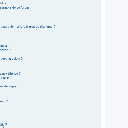
bles !
n membre de ce forum !
ateurs de ma liste d’amis ou d’ignorés ?
sultat ?
anche ?!
ages et sujets ?
a surveillance ?
 sujets ?
es de sujets ?
orum ?
ible ?