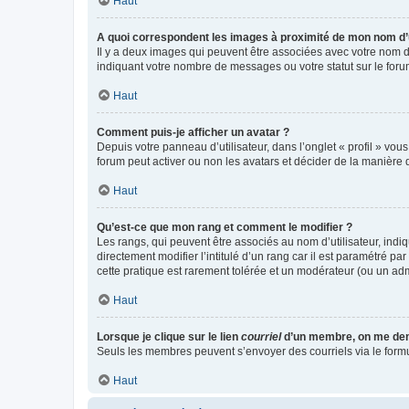
Haut
A quoi correspondent les images à proximité de mon nom d’u
Il y a deux images qui peuvent être associées avec votre nom d’
indiquant votre nombre de messages ou votre statut sur le fo
Haut
Comment puis-je afficher un avatar ?
Depuis votre panneau d’utilisateur, dans l’onglet « profil » vou
forum peut activer ou non les avatars et décider de la manière d
Haut
Qu’est-ce que mon rang et comment le modifier ?
Les rangs, qui peuvent être associés au nom d’utilisateur, ind
directement modifier l’intitulé d’un rang car il est paramétré p
cette pratique est rarement tolérée et un modérateur (ou un ad
Haut
Lorsque je clique sur le lien
courriel
d’un membre, on me de
Seuls les membres peuvent s’envoyer des courriels via le formulai
Haut