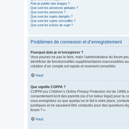
Puis-je publier des images ?
Que sont les annonces globales ?
Que sont les annonces ?
Que sont les sujets épinglés ?
Que sont les sujets verrouillés ?
Que sont les icônes de sujet ?
Problèmes de connexion et d’enregistrement
Pourquoi dois-je m’enregistrer ?
Vous pouvez ne pas le faire, mais l’administrateur du forum peu
bénéficier de fonctionnalités supplémentaires inaccessibles au
création d’un compte est rapide et vivement conseillée.
Haut
Que signifie COPPA ?
COPPA (ou
Children’s Online Privacy Protection Act
de 1998) es
consentement écrit des parents (ou d’un tuteur légal) pour la c
vous enregistrez ou que quelqu’un le fait à votre place, contac
juridiques et ne sauraient être contactés pour des questions lé
forum ? ».
Haut