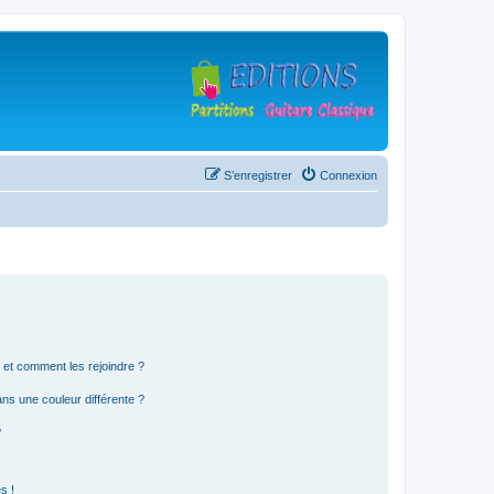
S’enregistrer
Connexion
s et comment les rejoindre ?
s une couleur différente ?
?
s !