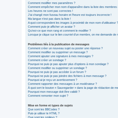
Comment modifier mes paramètres ?
Comment empêcher mon nom d’apparaître dans la liste des membres
Les heures ne sont pas correctes !
J’ai changé mon fuseau horaire et l’heure est toujours incorrecte !
Ma langue n’est pas dans la liste !
A quoi correspondent les images à proximité de mon nom d’utilisateur 
Comment puis-je afficher un avatar ?
Qu’est-ce que mon rang et comment le modifier ?
Lorsque je clique sur le lien
courriel
d’un membre, on me demande de m
Problèmes liés à la publication de messages
Comment créer un nouveau sujet ou poster une réponse ?
Comment modifier ou supprimer un message ?
Comment ajouter une signature à mes messages ?
Comment créer un sondage ?
Pourquoi ne puis-je pas ajouter plus d’options à mon sondage ?
Comment modifier ou supprimer un sondage ?
Pourquoi ne puis-je pas accéder à un forum ?
Pourquoi ne puis-je pas joindre des fichiers à mon message ?
Pourquoi ai-je reçu un avertissement ?
Comment rapporter des messages à un modérateur ?
À quoi sert le bouton « Sauvegarder » dans la page de rédaction de 
Pourquoi mon message doit être validé ?
Comment remonter mon sujet ?
Mise en forme et types de sujets
Que sont les BBCodes ?
Puis-je utiliser le HTML ?
Que sont les smileys ?