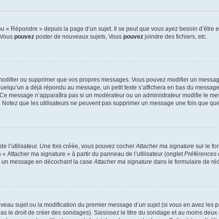
 « Répondre » depuis la page d’un sujet. Il se peut que vous ayez besoin d’être e
: Vous
pouvez
poster de nouveaux sujets, Vous
pouvez
joindre des fichiers, etc.
modifier ou supprimer que vos propres messages. Vous pouvez modifier un message
lqu’un a déjà répondu au message, un petit texte s’affichera en bas du message ind
n. Ce message n’apparaîtra pas si un modérateur ou un administrateur modifie le mes
ive. Notez que les utilisateurs ne peuvent pas supprimer un message une fois que qu
e l’utilisateur. Une fois créée, vous pouvez cocher
Attacher ma signature
sur le fo
 « Attacher ma signature » à partir du panneau de l’utilisateur (onglet
Préférences 
 à un message en décochant la case
Attacher ma signature
dans le formulaire de ré
ouveau sujet ou la modification du premier message d’un sujet (si vous en avez les p
 le droit de créer des sondages). Saisissez le titre du sondage et au moins deux o