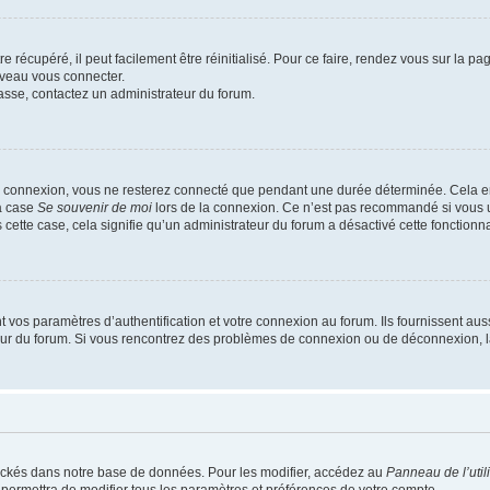
 récupéré, il peut facilement être réinitialisé. Pour ce faire, rendez vous sur la p
uveau vous connecter.
passe, contactez un administrateur du forum.
e connexion, vous ne resterez connecté que pendant une durée déterminée. Cela em
la case
Se souvenir de moi
lors de la connexion. Ce n’est pas recommandé si vous u
s cette case, cela signifie qu’un administrateur du forum a désactivé cette fonctionna
os paramètres d’authentification et votre connexion au forum. Ils fournissent aussi
teur du forum. Si vous rencontrez des problèmes de connexion ou de déconnexion, l
ockés dans notre base de données. Pour les modifier, accédez au
Panneau de l’util