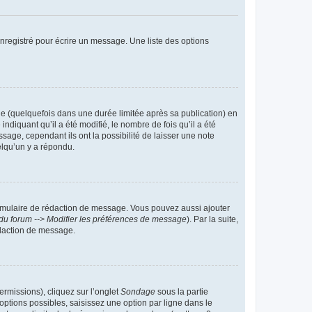
nregistré pour écrire un message. Une liste des options
 (quelquefois dans une durée limitée après sa publication) en
iquant qu’il a été modifié, le nombre de fois qu’il a été
sage, cependant ils ont la possibilité de laisser une note
elqu’un y a répondu.
rmulaire de rédaction de message. Vous pouvez aussi ajouter
du forum --> Modifier les préférences de message
). Par la suite,
daction de message.
ermissions), cliquez sur l’onglet
Sondage
sous la partie
ptions possibles, saisissez une option par ligne dans le