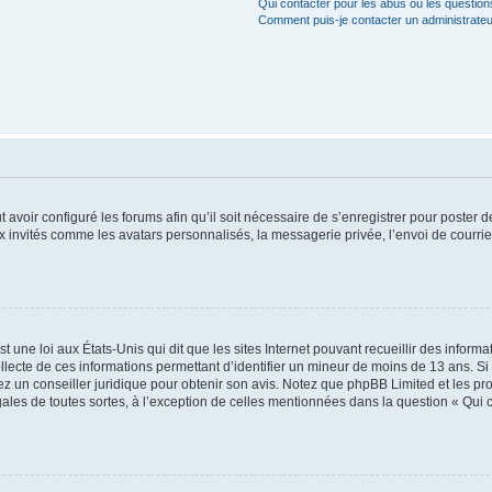
Qui contacter pour les abus ou les questio
Comment puis-je contacter un administrateu
t avoir configuré les forums afin qu’il soit nécessaire de s’enregistrer pour poster
x invités comme les avatars personnalisés, la messagerie privée, l’envoi de courri
t une loi aux États-Unis qui dit que les sites Internet pouvant recueillir des infor
ollecte de ces informations permettant d’identifier un mineur de moins de 13 ans. S
tez un conseiller juridique pour obtenir son avis. Notez que phpBB Limited et les pr
gales de toutes sortes, à l’exception de celles mentionnées dans la question « Qui