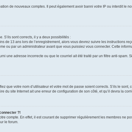
réation de nouveaux comptes. Il peut également avoir banni votre IP ou interdit le no
 S’ils sont corrects, il y a deux possibilités :
ins de 13 ans lors de l’enregistrement, alors vous devrez suivre les instructions r
me ou par un administrateur avant que vous puissiez vous connecter. Cette informat
rni une adresse incorrecte ou que le courriel ait été traité par un filtre anti-spam. S
iez que votre nom d’utilisateur et votre mot de passe soient corrects. S’ils le sont,
e du site Internet ait une erreur de configuration de son côté, et qu’il devra la corri
 connecter ?!
votre compte. En effet, il est courant de supprimer régulièrement les membres ne pos
ur le forum.