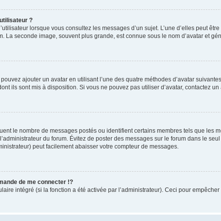
tilisateur ?
utilisateur lorsque vous consultez les messages d’un sujet. L’une d’elles peut êtr
rum. La seconde image, souvent plus grande, est connue sous le nom d’avatar et 
s pouvez ajouter un avatar en utilisant l’une des quatre méthodes d’avatar suivantes 
ont ils sont mis à disposition. Si vous ne pouvez pas utiliser d’avatar, contactez un
iquent le nombre de messages postés ou identifient certains membres tels que les 
ar l’administrateur du forum. Évitez de poster des messages sur le forum dans le seu
ministrateur) peut facilement abaisser votre compteur de messages.
mande de me connecter !?
re intégré (si la fonction a été activée par l’administrateur). Ceci pour empêcher l’u