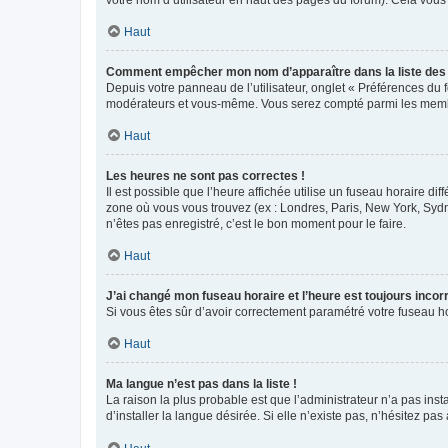
votre nom d’utilisateur en haut des pages du forum). Cela vous
Haut
Comment empêcher mon nom d’apparaître dans la liste de
Depuis votre panneau de l’utilisateur, onglet « Préférences du 
modérateurs et vous-même. Vous serez compté parmi les membr
Haut
Les heures ne sont pas correctes !
Il est possible que l’heure affichée utilise un fuseau horaire d
zone où vous vous trouvez (ex : Londres, Paris, New York, Syd
n’êtes pas enregistré, c’est le bon moment pour le faire.
Haut
J’ai changé mon fuseau horaire et l’heure est toujours incorr
Si vous êtes sûr d’avoir correctement paramétré votre fuseau hor
Haut
Ma langue n’est pas dans la liste !
La raison la plus probable est que l’administrateur n’a pas i
d’installer la langue désirée. Si elle n’existe pas, n’hésitez pa