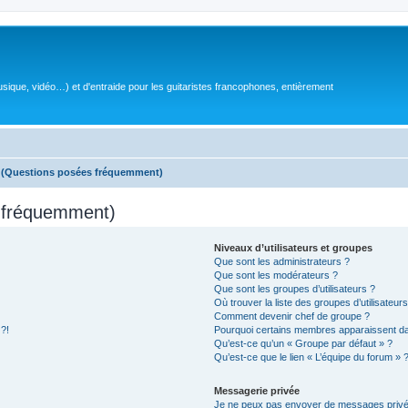
sique, vidéo…) et d'entraide pour les guitaristes francophones, entièrement
s (Questions posées fréquemment)
s fréquemment)
Niveaux d’utilisateurs et groupes
Que sont les administrateurs ?
Que sont les modérateurs ?
Que sont les groupes d’utilisateurs ?
Où trouver la liste des groupes d’utilisateur
Comment devenir chef de groupe ?
 ?!
Pourquoi certains membres apparaissent dan
Qu’est-ce qu’un « Groupe par défaut » ?
Qu’est-ce que le lien « L’équipe du forum » 
Messagerie privée
Je ne peux pas envoyer de messages privé