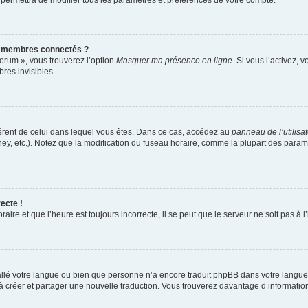
 permettra de modifier tous les paramètres et préférences de votre compte.
s membres connectés ?
forum », vous trouverez l’option
Masquer ma présence en ligne
. Si vous l’activez, 
es invisibles.
ifférent de celui dans lequel vous êtes. Dans ce cas, accédez au
panneau de l’utilisa
ney, etc.). Notez que la modification du fuseau horaire, comme la plupart des para
ecte !
aire et que l’heure est toujours incorrecte, il se peut que le serveur ne soit pas à
nstallé votre langue ou bien que personne n’a encore traduit phpBB dans votre lang
s à créer et partager une nouvelle traduction. Vous trouverez davantage d’information