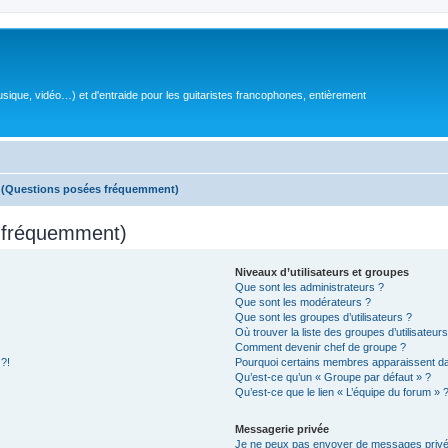
sique, vidéo…) et d'entraide pour les guitaristes francophones, entièrement
s (Questions posées fréquemment)
s fréquemment)
Niveaux d’utilisateurs et groupes
Que sont les administrateurs ?
Que sont les modérateurs ?
Que sont les groupes d’utilisateurs ?
Où trouver la liste des groupes d’utilisateur
Comment devenir chef de groupe ?
 ?!
Pourquoi certains membres apparaissent dan
Qu’est-ce qu’un « Groupe par défaut » ?
Qu’est-ce que le lien « L’équipe du forum » 
Messagerie privée
Je ne peux pas envoyer de messages privé