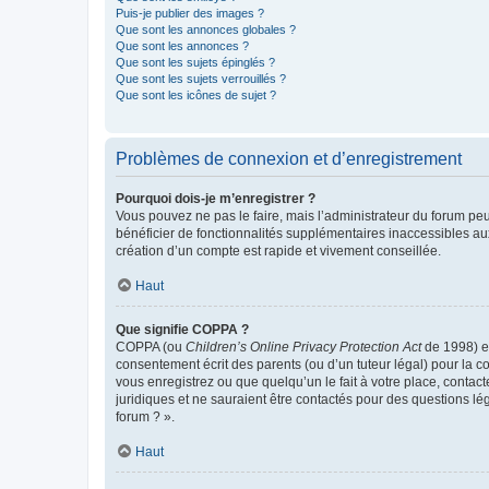
Puis-je publier des images ?
Que sont les annonces globales ?
Que sont les annonces ?
Que sont les sujets épinglés ?
Que sont les sujets verrouillés ?
Que sont les icônes de sujet ?
Problèmes de connexion et d’enregistrement
Pourquoi dois-je m’enregistrer ?
Vous pouvez ne pas le faire, mais l’administrateur du forum peu
bénéficier de fonctionnalités supplémentaires inaccessibles au
création d’un compte est rapide et vivement conseillée.
Haut
Que signifie COPPA ?
COPPA (ou
Children’s Online Privacy Protection Act
de 1998) es
consentement écrit des parents (ou d’un tuteur légal) pour la c
vous enregistrez ou que quelqu’un le fait à votre place, contac
juridiques et ne sauraient être contactés pour des questions lé
forum ? ».
Haut