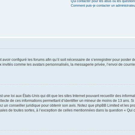
Qui contacter pour les abus ou les questio
Comment puis-je contacter un administrateu
t avoir configuré les forums afin qu’il soit nécessaire de s’enregistrer pour poster
x invités comme les avatars personnalisés, la messagerie privée, l’envoi de courri
t une loi aux États-Unis qui dit que les sites Internet pouvant recueillir des infor
ollecte de ces informations permettant d’identifier un mineur de moins de 13 ans. S
tez un conseiller juridique pour obtenir son avis. Notez que phpBB Limited et les pr
gales de toutes sortes, à l’exception de celles mentionnées dans la question « Qui