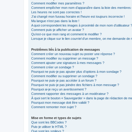
Comment modifier mes paramètres ?
Comment empêcher mon nom d’apparaître dans la liste des membres
Les heures ne sont pas correctes !
J’ai changé mon fuseau horaire et l’heure est toujours incorrecte !
Ma langue n’est pas dans la liste !
A quoi correspondent les images à proximité de mon nom d’utilisateur 
Comment puis-je afficher un avatar ?
Qu’est-ce que mon rang et comment le modifier ?
Lorsque je clique sur le lien
courriel
d’un membre, on me demande de m
Problèmes liés à la publication de messages
Comment créer un nouveau sujet ou poster une réponse ?
Comment modifier ou supprimer un message ?
Comment ajouter une signature à mes messages ?
Comment créer un sondage ?
Pourquoi ne puis-je pas ajouter plus d’options à mon sondage ?
Comment modifier ou supprimer un sondage ?
Pourquoi ne puis-je pas accéder à un forum ?
Pourquoi ne puis-je pas joindre des fichiers à mon message ?
Pourquoi ai-je reçu un avertissement ?
Comment rapporter des messages à un modérateur ?
À quoi sert le bouton « Sauvegarder » dans la page de rédaction de 
Pourquoi mon message doit être validé ?
Comment remonter mon sujet ?
Mise en forme et types de sujets
Que sont les BBCodes ?
Puis-je utiliser le HTML ?
Que sont les smileys ?