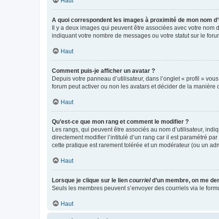
Haut
A quoi correspondent les images à proximité de mon nom d’u
Il y a deux images qui peuvent être associées avec votre nom d’
indiquant votre nombre de messages ou votre statut sur le fo
Haut
Comment puis-je afficher un avatar ?
Depuis votre panneau d’utilisateur, dans l’onglet « profil » vou
forum peut activer ou non les avatars et décider de la manière d
Haut
Qu’est-ce que mon rang et comment le modifier ?
Les rangs, qui peuvent être associés au nom d’utilisateur, ind
directement modifier l’intitulé d’un rang car il est paramétré p
cette pratique est rarement tolérée et un modérateur (ou un ad
Haut
Lorsque je clique sur le lien
courriel
d’un membre, on me de
Seuls les membres peuvent s’envoyer des courriels via le formulai
Haut