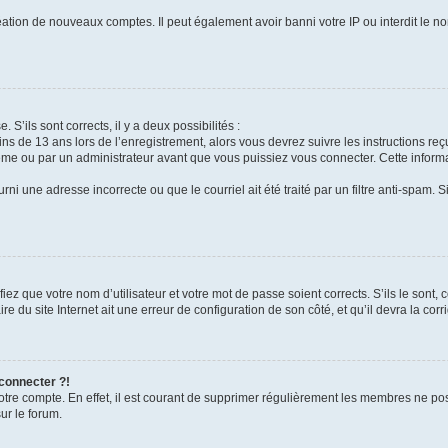
réation de nouveaux comptes. Il peut également avoir banni votre IP ou interdit le no
 S’ils sont corrects, il y a deux possibilités :
ins de 13 ans lors de l’enregistrement, alors vous devrez suivre les instructions r
me ou par un administrateur avant que vous puissiez vous connecter. Cette informat
rni une adresse incorrecte ou que le courriel ait été traité par un filtre anti-spam. S
iez que votre nom d’utilisateur et votre mot de passe soient corrects. S’ils le sont,
e du site Internet ait une erreur de configuration de son côté, et qu’il devra la corri
 connecter ?!
votre compte. En effet, il est courant de supprimer régulièrement les membres ne pos
ur le forum.