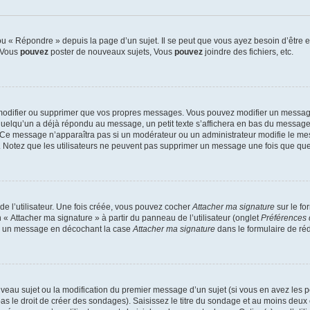
 « Répondre » depuis la page d’un sujet. Il se peut que vous ayez besoin d’être e
: Vous
pouvez
poster de nouveaux sujets, Vous
pouvez
joindre des fichiers, etc.
modifier ou supprimer que vos propres messages. Vous pouvez modifier un message
lqu’un a déjà répondu au message, un petit texte s’affichera en bas du message ind
n. Ce message n’apparaîtra pas si un modérateur ou un administrateur modifie le mes
ive. Notez que les utilisateurs ne peuvent pas supprimer un message une fois que qu
e l’utilisateur. Une fois créée, vous pouvez cocher
Attacher ma signature
sur le fo
 « Attacher ma signature » à partir du panneau de l’utilisateur (onglet
Préférences 
 à un message en décochant la case
Attacher ma signature
dans le formulaire de ré
ouveau sujet ou la modification du premier message d’un sujet (si vous en avez les p
 le droit de créer des sondages). Saisissez le titre du sondage et au moins deux o