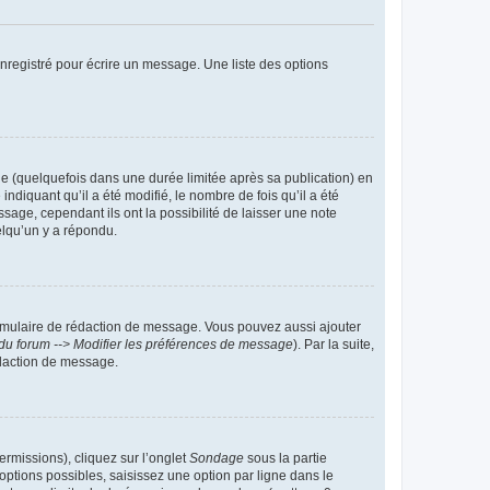
nregistré pour écrire un message. Une liste des options
 (quelquefois dans une durée limitée après sa publication) en
iquant qu’il a été modifié, le nombre de fois qu’il a été
sage, cependant ils ont la possibilité de laisser une note
elqu’un y a répondu.
rmulaire de rédaction de message. Vous pouvez aussi ajouter
du forum --> Modifier les préférences de message
). Par la suite,
daction de message.
ermissions), cliquez sur l’onglet
Sondage
sous la partie
ptions possibles, saisissez une option par ligne dans le