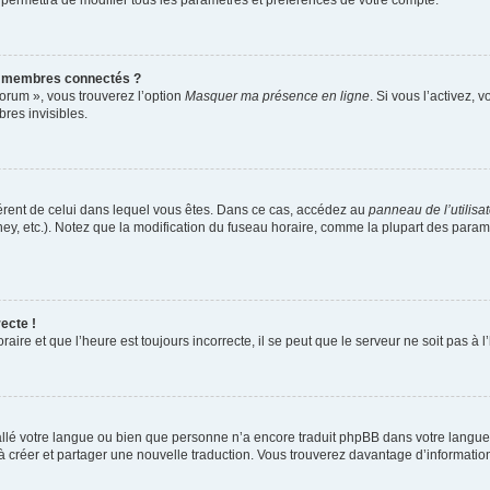
 permettra de modifier tous les paramètres et préférences de votre compte.
s membres connectés ?
forum », vous trouverez l’option
Masquer ma présence en ligne
. Si vous l’activez, 
es invisibles.
ifférent de celui dans lequel vous êtes. Dans ce cas, accédez au
panneau de l’utilisa
ney, etc.). Notez que la modification du fuseau horaire, comme la plupart des para
ecte !
aire et que l’heure est toujours incorrecte, il se peut que le serveur ne soit pas à
nstallé votre langue ou bien que personne n’a encore traduit phpBB dans votre lang
s à créer et partager une nouvelle traduction. Vous trouverez davantage d’information