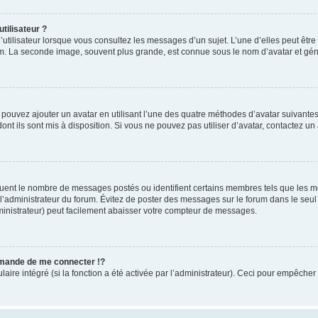
tilisateur ?
utilisateur lorsque vous consultez les messages d’un sujet. L’une d’elles peut êtr
rum. La seconde image, souvent plus grande, est connue sous le nom d’avatar et 
s pouvez ajouter un avatar en utilisant l’une des quatre méthodes d’avatar suivantes 
ont ils sont mis à disposition. Si vous ne pouvez pas utiliser d’avatar, contactez un
iquent le nombre de messages postés ou identifient certains membres tels que les 
ar l’administrateur du forum. Évitez de poster des messages sur le forum dans le seu
ministrateur) peut facilement abaisser votre compteur de messages.
mande de me connecter !?
re intégré (si la fonction a été activée par l’administrateur). Ceci pour empêcher l’u