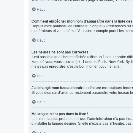
votre nom d’utilisateur en haut des pages du forum). Cela vous
Haut
Comment empêcher mon nom d’apparaître dans la liste de
Depuis votre panneau de l’utilisateur, onglet « Préférences du 
modérateurs et vous-même. Vous serez compté parmi les membr
Haut
Les heures ne sont pas correctes !
Il est possible que l’heure affichée utilise un fuseau horaire d
zone où vous vous trouvez (ex : Londres, Paris, New York, Syd
n’êtes pas enregistré, c’est le bon moment pour le faire.
Haut
J’ai changé mon fuseau horaire et l’heure est toujours incorr
Si vous êtes sûr d’avoir correctement paramétré votre fuseau hor
Haut
Ma langue n’est pas dans la liste !
La raison la plus probable est que l’administrateur n’a pas i
d’installer la langue désirée. Si elle n’existe pas, n’hésitez pa