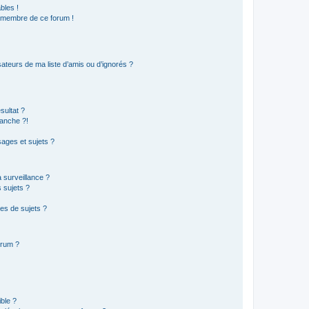
bles !
n membre de ce forum !
ateurs de ma liste d’amis ou d’ignorés ?
sultat ?
anche ?!
ages et sujets ?
a surveillance ?
 sujets ?
es de sujets ?
orum ?
ible ?