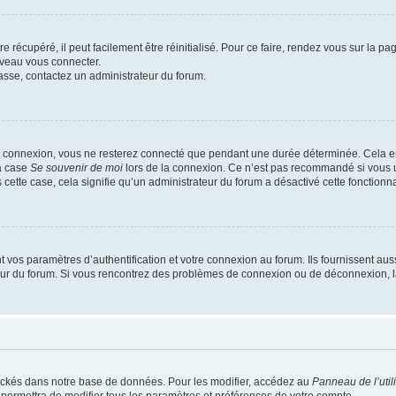
 récupéré, il peut facilement être réinitialisé. Pour ce faire, rendez vous sur la p
uveau vous connecter.
passe, contactez un administrateur du forum.
e connexion, vous ne resterez connecté que pendant une durée déterminée. Cela em
la case
Se souvenir de moi
lors de la connexion. Ce n’est pas recommandé si vous u
s cette case, cela signifie qu’un administrateur du forum a désactivé cette fonctionna
os paramètres d’authentification et votre connexion au forum. Ils fournissent aussi
teur du forum. Si vous rencontrez des problèmes de connexion ou de déconnexion, l
ockés dans notre base de données. Pour les modifier, accédez au
Panneau de l’util