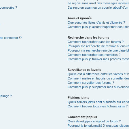
Je reçois sans arrêt des messages indésira
 connectés ?
J’ai reçu un spam ou un courriel abusif d’u
Amis et ignorés
Que sont mes listes d’amis et d’ignorés ?
?
Comment puis-je ajouter/supprimer des utilis
Recherche dans les forums
e connecter !?
Comment rechercher dans les forums ?
Pourquoi ma recherche ne renvoie aucun ré
Pourquoi ma recherche renvoie une page bl
Comment rechercher des membres ?
Comment puis-je trouver mes propres mess
Surveillance et favoris
Quelle est la différence entre les favoris et l
Comment mettre en favoris ou surveiller des
Comment surveiller des forums ?
Comment puis-je supprimer mes surveillanc
message ?
Fichiers joints
Quels fichiers joints sont autorisés sur ce f
Comment trouver tous mes fichiers joints ?
Concernant phpBB
Qui a développé ce logiciel de forum ?
Pourquoi la fonctionnalité X n’est pas dispon