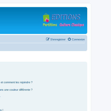
S’enregistrer
Connexion
s et comment les rejoindre ?
s une couleur différente ?
?
s !