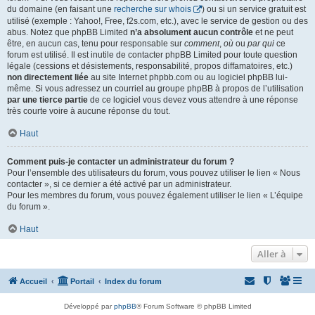
du domaine (en faisant une
recherche sur whois
) ou si un service gratuit est
utilisé (exemple : Yahoo!, Free, f2s.com, etc.), avec le service de gestion ou des
abus. Notez que phpBB Limited
n’a absolument aucun contrôle
et ne peut
être, en aucun cas, tenu pour responsable sur
comment
,
où
ou
par qui
ce
forum est utilisé. Il est inutile de contacter phpBB Limited pour toute question
légale (cessions et désistements, responsabilité, propos diffamatoires, etc.)
non directement liée
au site Internet phpbb.com ou au logiciel phpBB lui-
même. Si vous adressez un courriel au groupe phpBB à propos de l’utilisation
par une tierce partie
de ce logiciel vous devez vous attendre à une réponse
très courte voire à aucune réponse du tout.
Haut
Comment puis-je contacter un administrateur du forum ?
Pour l’ensemble des utilisateurs du forum, vous pouvez utiliser le lien « Nous
contacter », si ce dernier a été activé par un administrateur.
Pour les membres du forum, vous pouvez également utiliser le lien « L’équipe
du forum ».
Haut
Aller à
Accueil
Portail
Index du forum
Développé par
phpBB
® Forum Software © phpBB Limited