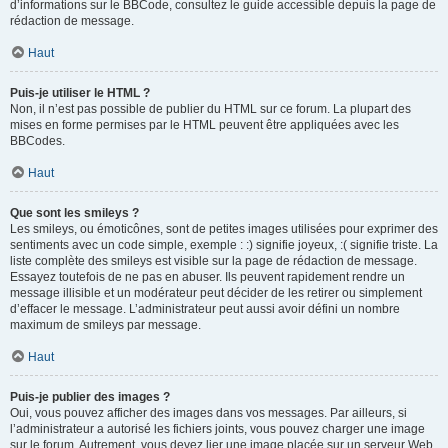
d’informations sur le BBCode, consultez le guide accessible depuis la page de
rédaction de message.
Haut
Puis-je utiliser le HTML ?
Non, il n’est pas possible de publier du HTML sur ce forum. La plupart des
mises en forme permises par le HTML peuvent être appliquées avec les
BBCodes.
Haut
Que sont les smileys ?
Les smileys, ou émoticônes, sont de petites images utilisées pour exprimer des
sentiments avec un code simple, exemple : :) signifie joyeux, :( signifie triste. La
liste complète des smileys est visible sur la page de rédaction de message.
Essayez toutefois de ne pas en abuser. Ils peuvent rapidement rendre un
message illisible et un modérateur peut décider de les retirer ou simplement
d’effacer le message. L’administrateur peut aussi avoir défini un nombre
maximum de smileys par message.
Haut
Puis-je publier des images ?
Oui, vous pouvez afficher des images dans vos messages. Par ailleurs, si
l’administrateur a autorisé les fichiers joints, vous pouvez charger une image
sur le forum. Autrement, vous devez lier une image placée sur un serveur Web