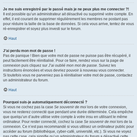
Je me suis enregistré par le passé mais je ne peux plus me connecter ?!
Il est possible qu’un administrateur ait désactivé ou supprimé votre compte. En
effet, il est courant de supprimer régulièrement les membres ne postant pas
pour réduire la taille de la base de données. Si cela vous arrive, tentez de vous
ré-enregistrer et soyez plus investi sur le forum.
Haut
J’ai perdu mon mot de passe !
Pas de panique ! Bien que votre mot de passe ne puisse pas être récupéré, il
peut facilement être réinitialisé. Pour ce faire, rendez vous sur la page de
connexion puis cliquez sur
J’ai oublié mon mot de passe
. Suivez les
instructions énoncées et vous devriez pouvoir à nouveau vous connecter.
Si toutefois vous ne parveniez pas à réinitialiser votre mot de passe, contactez
un administrateur du forum.
Haut
Pourquoi suis-je automatiquement déconnecté ?
Si vous ne cochez pas la case
Se souvenir de moi
lors de votre connexion,
vous ne resterez connecté que pendant une durée déterminée. Cela empêche
que quelqu’un d’autre utilise votre compte à votre insu en utilisant le même
ordinateur. Pour rester connecté, cochez la case
Se souvenir de moi
lors de la
connexion. Ce n’est pas recommandé si vous utilisez un ordinateur public pour
accéder au forum (bibliothèque, cyber-café, université, etc.). Si vous ne voyez
pas cette case, cela signifie qu’un administrateur du forum a désactivé cette