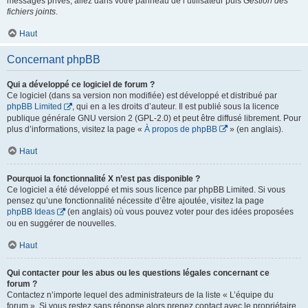
messages privés, allez dans votre panneau de l’utilisateur puis
Gestion des
fichiers joints
.
Haut
Concernant phpBB
Qui a développé ce logiciel de forum ?
Ce logiciel (dans sa version non modifiée) est développé et distribué par
phpBB Limited
, qui en a les droits d’auteur. Il est publié sous la licence
publique générale GNU version 2 (GPL-2.0) et peut être diffusé librement. Pour
plus d’informations, visitez la page «
À propos de phpBB
» (en anglais).
Haut
Pourquoi la fonctionnalité X n’est pas disponible ?
Ce logiciel a été développé et mis sous licence par phpBB Limited. Si vous
pensez qu’une fonctionnalité nécessite d’être ajoutée, visitez la page
phpBB Ideas
(en anglais) où vous pouvez voter pour des idées proposées
ou en suggérer de nouvelles.
Haut
Qui contacter pour les abus ou les questions légales concernant ce
forum ?
Contactez n’importe lequel des administrateurs de la liste « L’équipe du
forum ». Si vous restez sans réponse alors prenez contact avec le propriétaire