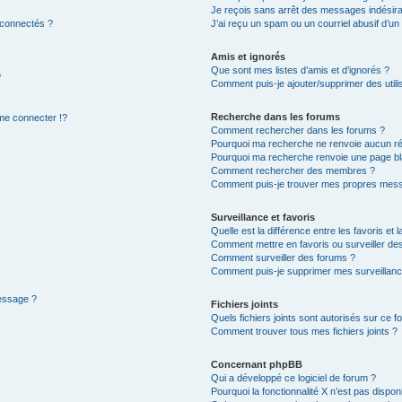
Je reçois sans arrêt des messages indésira
 connectés ?
J’ai reçu un spam ou un courriel abusif d’u
Amis et ignorés
Que sont mes listes d’amis et d’ignorés ?
?
Comment puis-je ajouter/supprimer des utilis
Recherche dans les forums
e connecter !?
Comment rechercher dans les forums ?
Pourquoi ma recherche ne renvoie aucun ré
Pourquoi ma recherche renvoie une page bl
Comment rechercher des membres ?
Comment puis-je trouver mes propres mess
Surveillance et favoris
Quelle est la différence entre les favoris et l
Comment mettre en favoris ou surveiller des
Comment surveiller des forums ?
Comment puis-je supprimer mes surveillanc
message ?
Fichiers joints
Quels fichiers joints sont autorisés sur ce f
Comment trouver tous mes fichiers joints ?
Concernant phpBB
Qui a développé ce logiciel de forum ?
Pourquoi la fonctionnalité X n’est pas dispon