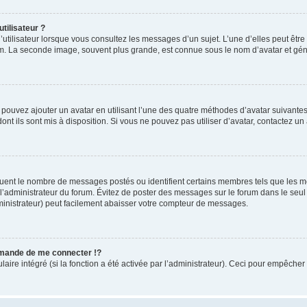
tilisateur ?
utilisateur lorsque vous consultez les messages d’un sujet. L’une d’elles peut êtr
rum. La seconde image, souvent plus grande, est connue sous le nom d’avatar et 
s pouvez ajouter un avatar en utilisant l’une des quatre méthodes d’avatar suivantes 
ont ils sont mis à disposition. Si vous ne pouvez pas utiliser d’avatar, contactez un
iquent le nombre de messages postés ou identifient certains membres tels que les 
ar l’administrateur du forum. Évitez de poster des messages sur le forum dans le seu
ministrateur) peut facilement abaisser votre compteur de messages.
mande de me connecter !?
re intégré (si la fonction a été activée par l’administrateur). Ceci pour empêcher l’u