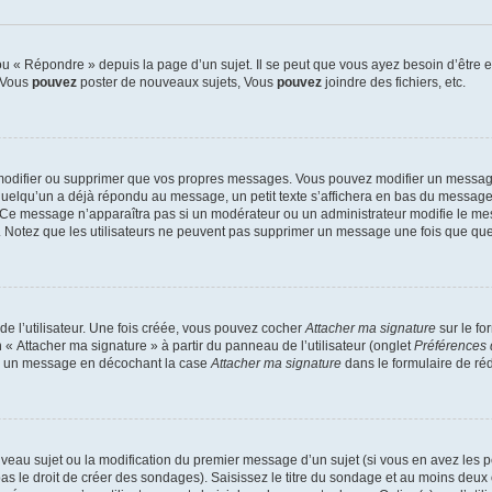
 « Répondre » depuis la page d’un sujet. Il se peut que vous ayez besoin d’être e
: Vous
pouvez
poster de nouveaux sujets, Vous
pouvez
joindre des fichiers, etc.
modifier ou supprimer que vos propres messages. Vous pouvez modifier un message
lqu’un a déjà répondu au message, un petit texte s’affichera en bas du message ind
n. Ce message n’apparaîtra pas si un modérateur ou un administrateur modifie le mes
ive. Notez que les utilisateurs ne peuvent pas supprimer un message une fois que qu
e l’utilisateur. Une fois créée, vous pouvez cocher
Attacher ma signature
sur le fo
 « Attacher ma signature » à partir du panneau de l’utilisateur (onglet
Préférences 
 à un message en décochant la case
Attacher ma signature
dans le formulaire de ré
ouveau sujet ou la modification du premier message d’un sujet (si vous en avez les p
 le droit de créer des sondages). Saisissez le titre du sondage et au moins deux o