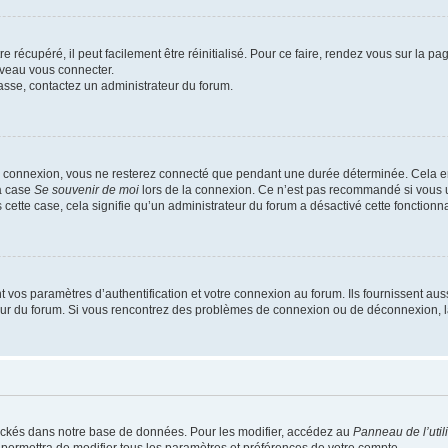
 récupéré, il peut facilement être réinitialisé. Pour ce faire, rendez vous sur la p
uveau vous connecter.
passe, contactez un administrateur du forum.
e connexion, vous ne resterez connecté que pendant une durée déterminée. Cela em
la case
Se souvenir de moi
lors de la connexion. Ce n’est pas recommandé si vous u
s cette case, cela signifie qu’un administrateur du forum a désactivé cette fonctionna
os paramètres d’authentification et votre connexion au forum. Ils fournissent aussi
teur du forum. Si vous rencontrez des problèmes de connexion ou de déconnexion, l
ockés dans notre base de données. Pour les modifier, accédez au
Panneau de l’util