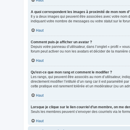
Haut
A quoi correspondent les images à proximité de mon nom d’u
Il y a deux images qui peuvent être associées avec votre nom d’
indiquant votre nombre de messages ou votre statut sur le fo
Haut
Comment puis-je afficher un avatar ?
Depuis votre panneau d’utilisateur, dans l’onglet « profil » vou
forum peut activer ou non les avatars et décider de la manière d
Haut
Qu’est-ce que mon rang et comment le modifier ?
Les rangs, qui peuvent être associés au nom d’utilisateur, ind
directement modifier l’intitulé d’un rang car il est paramétré p
cette pratique est rarement tolérée et un modérateur (ou un ad
Haut
Lorsque je clique sur le lien
courriel
d’un membre, on me de
Seuls les membres peuvent s’envoyer des courriels via le formulai
Haut