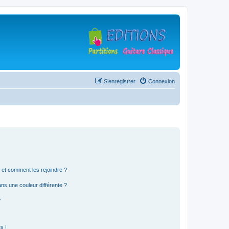
S’enregistrer
Connexion
s et comment les rejoindre ?
s une couleur différente ?
?
s !