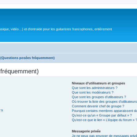
sique, vidéo…) et d'entraide pour les guitaristes francophones, entièrement
s (Questions posées fréquemment)
s fréquemment)
Niveaux d’utilisateurs et groupes
Que sont les administrateurs ?
Que sont les modérateurs ?
Que sont les groupes d’utilisateurs ?
Où trouver la liste des groupes d’utilisateur
Comment devenir chef de groupe ?
 ?!
Pourquoi certains membres apparaissent dan
Qu’est-ce qu’un « Groupe par défaut » ?
Qu’est-ce que le lien « L’équipe du forum » 
Messagerie privée
Je ne peux pas envoyer de messages privé