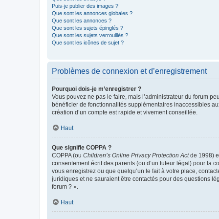
Puis-je publier des images ?
Que sont les annonces globales ?
Que sont les annonces ?
Que sont les sujets épinglés ?
Que sont les sujets verrouillés ?
Que sont les icônes de sujet ?
Problèmes de connexion et d’enregistrement
Pourquoi dois-je m’enregistrer ?
Vous pouvez ne pas le faire, mais l’administrateur du forum peu
bénéficier de fonctionnalités supplémentaires inaccessibles au
création d’un compte est rapide et vivement conseillée.
Haut
Que signifie COPPA ?
COPPA (ou
Children’s Online Privacy Protection Act
de 1998) es
consentement écrit des parents (ou d’un tuteur légal) pour la c
vous enregistrez ou que quelqu’un le fait à votre place, contac
juridiques et ne sauraient être contactés pour des questions lé
forum ? ».
Haut