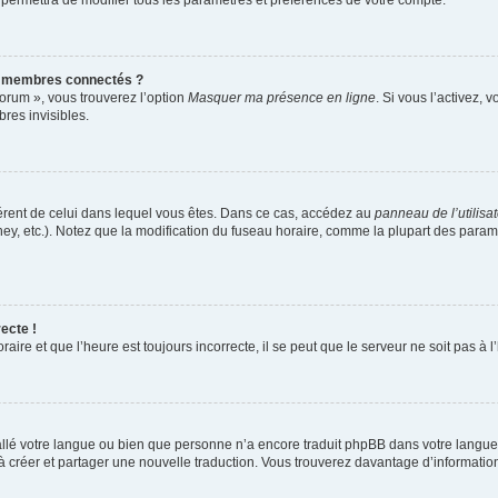
 permettra de modifier tous les paramètres et préférences de votre compte.
s membres connectés ?
forum », vous trouverez l’option
Masquer ma présence en ligne
. Si vous l’activez, 
es invisibles.
ifférent de celui dans lequel vous êtes. Dans ce cas, accédez au
panneau de l’utilisa
ney, etc.). Notez que la modification du fuseau horaire, comme la plupart des para
ecte !
aire et que l’heure est toujours incorrecte, il se peut que le serveur ne soit pas à
nstallé votre langue ou bien que personne n’a encore traduit phpBB dans votre lang
s à créer et partager une nouvelle traduction. Vous trouverez davantage d’information