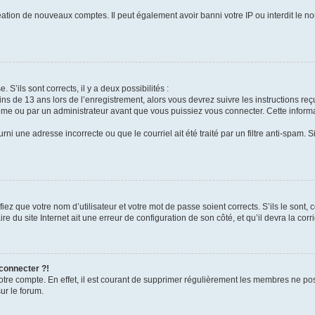
réation de nouveaux comptes. Il peut également avoir banni votre IP ou interdit le no
 S’ils sont corrects, il y a deux possibilités :
ins de 13 ans lors de l’enregistrement, alors vous devrez suivre les instructions r
me ou par un administrateur avant que vous puissiez vous connecter. Cette informat
rni une adresse incorrecte ou que le courriel ait été traité par un filtre anti-spam. S
iez que votre nom d’utilisateur et votre mot de passe soient corrects. S’ils le sont,
e du site Internet ait une erreur de configuration de son côté, et qu’il devra la corri
 connecter ?!
votre compte. En effet, il est courant de supprimer régulièrement les membres ne pos
ur le forum.