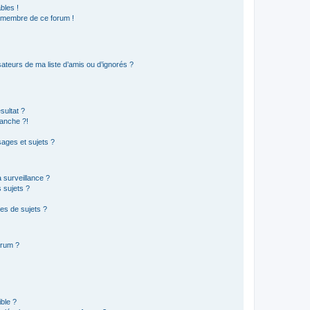
bles !
n membre de ce forum !
ateurs de ma liste d’amis ou d’ignorés ?
sultat ?
anche ?!
ages et sujets ?
a surveillance ?
 sujets ?
es de sujets ?
orum ?
ible ?