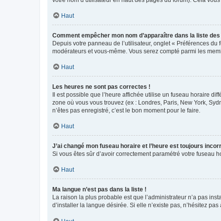
votre nom d’utilisateur en haut des pages du forum). Cela vous
Haut
Comment empêcher mon nom d’apparaître dans la liste de
Depuis votre panneau de l’utilisateur, onglet « Préférences du 
modérateurs et vous-même. Vous serez compté parmi les membr
Haut
Les heures ne sont pas correctes !
Il est possible que l’heure affichée utilise un fuseau horaire d
zone où vous vous trouvez (ex : Londres, Paris, New York, Syd
n’êtes pas enregistré, c’est le bon moment pour le faire.
Haut
J’ai changé mon fuseau horaire et l’heure est toujours incorr
Si vous êtes sûr d’avoir correctement paramétré votre fuseau hor
Haut
Ma langue n’est pas dans la liste !
La raison la plus probable est que l’administrateur n’a pas i
d’installer la langue désirée. Si elle n’existe pas, n’hésitez pa