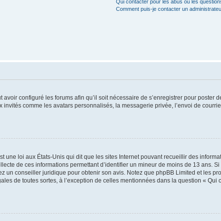
Qui contacter pour les abus ou les questio
Comment puis-je contacter un administrateu
t avoir configuré les forums afin qu’il soit nécessaire de s’enregistrer pour poster
x invités comme les avatars personnalisés, la messagerie privée, l’envoi de courri
t une loi aux États-Unis qui dit que les sites Internet pouvant recueillir des infor
ollecte de ces informations permettant d’identifier un mineur de moins de 13 ans. S
tez un conseiller juridique pour obtenir son avis. Notez que phpBB Limited et les pr
gales de toutes sortes, à l’exception de celles mentionnées dans la question « Qui