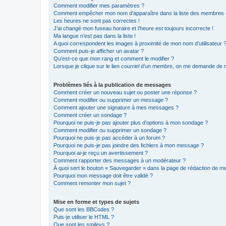
Comment modifier mes paramètres ?
Comment empêcher mon nom d’apparaître dans la liste des membres
Les heures ne sont pas correctes !
J’ai changé mon fuseau horaire et l’heure est toujours incorrecte !
Ma langue n’est pas dans la liste !
A quoi correspondent les images à proximité de mon nom d’utilisateur 
Comment puis-je afficher un avatar ?
Qu’est-ce que mon rang et comment le modifier ?
Lorsque je clique sur le lien
courriel
d’un membre, on me demande de m
Problèmes liés à la publication de messages
Comment créer un nouveau sujet ou poster une réponse ?
Comment modifier ou supprimer un message ?
Comment ajouter une signature à mes messages ?
Comment créer un sondage ?
Pourquoi ne puis-je pas ajouter plus d’options à mon sondage ?
Comment modifier ou supprimer un sondage ?
Pourquoi ne puis-je pas accéder à un forum ?
Pourquoi ne puis-je pas joindre des fichiers à mon message ?
Pourquoi ai-je reçu un avertissement ?
Comment rapporter des messages à un modérateur ?
À quoi sert le bouton « Sauvegarder » dans la page de rédaction de 
Pourquoi mon message doit être validé ?
Comment remonter mon sujet ?
Mise en forme et types de sujets
Que sont les BBCodes ?
Puis-je utiliser le HTML ?
Que sont les smileys ?