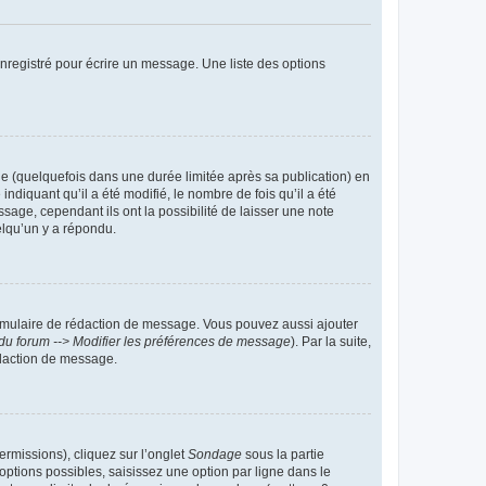
nregistré pour écrire un message. Une liste des options
 (quelquefois dans une durée limitée après sa publication) en
iquant qu’il a été modifié, le nombre de fois qu’il a été
sage, cependant ils ont la possibilité de laisser une note
elqu’un y a répondu.
rmulaire de rédaction de message. Vous pouvez aussi ajouter
du forum --> Modifier les préférences de message
). Par la suite,
daction de message.
ermissions), cliquez sur l’onglet
Sondage
sous la partie
ptions possibles, saisissez une option par ligne dans le