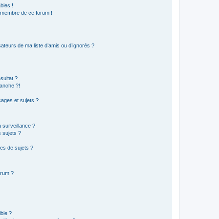
bles !
n membre de ce forum !
ateurs de ma liste d’amis ou d’ignorés ?
sultat ?
anche ?!
ages et sujets ?
a surveillance ?
 sujets ?
es de sujets ?
orum ?
ible ?