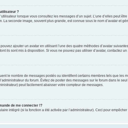
tilisateur ?
utilisateur lorsque vous consultez les messages d’un sujet. L’une d’elles peut êtr
rum. La seconde image, souvent plus grande, est connue sous le nom d’avatar et 
s pouvez ajouter un avatar en utilisant l’une des quatre méthodes d’avatar suivantes 
ont ils sont mis à disposition. Si vous ne pouvez pas utiliser d’avatar, contactez un
iquent le nombre de messages postés ou identifient certains membres tels que les 
ar l’administrateur du forum. Évitez de poster des messages sur le forum dans le seu
ministrateur) peut facilement abaisser votre compteur de messages.
mande de me connecter !?
re intégré (si la fonction a été activée par l’administrateur). Ceci pour empêcher l’u