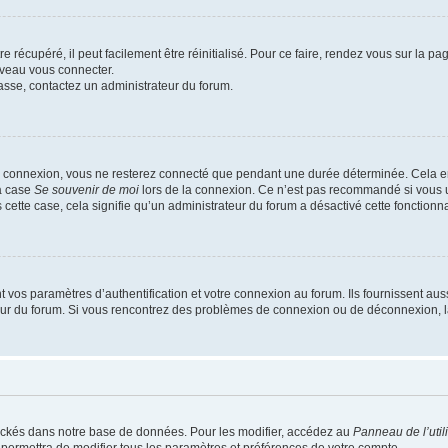
 récupéré, il peut facilement être réinitialisé. Pour ce faire, rendez vous sur la p
uveau vous connecter.
passe, contactez un administrateur du forum.
e connexion, vous ne resterez connecté que pendant une durée déterminée. Cela em
la case
Se souvenir de moi
lors de la connexion. Ce n’est pas recommandé si vous u
s cette case, cela signifie qu’un administrateur du forum a désactivé cette fonctionna
os paramètres d’authentification et votre connexion au forum. Ils fournissent aussi
teur du forum. Si vous rencontrez des problèmes de connexion ou de déconnexion, l
ockés dans notre base de données. Pour les modifier, accédez au
Panneau de l’util