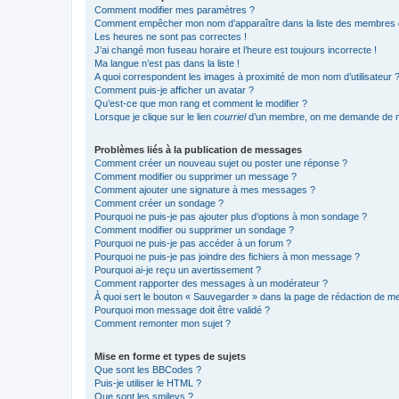
Comment modifier mes paramètres ?
Comment empêcher mon nom d’apparaître dans la liste des membres
Les heures ne sont pas correctes !
J’ai changé mon fuseau horaire et l’heure est toujours incorrecte !
Ma langue n’est pas dans la liste !
A quoi correspondent les images à proximité de mon nom d’utilisateur 
Comment puis-je afficher un avatar ?
Qu’est-ce que mon rang et comment le modifier ?
Lorsque je clique sur le lien
courriel
d’un membre, on me demande de m
Problèmes liés à la publication de messages
Comment créer un nouveau sujet ou poster une réponse ?
Comment modifier ou supprimer un message ?
Comment ajouter une signature à mes messages ?
Comment créer un sondage ?
Pourquoi ne puis-je pas ajouter plus d’options à mon sondage ?
Comment modifier ou supprimer un sondage ?
Pourquoi ne puis-je pas accéder à un forum ?
Pourquoi ne puis-je pas joindre des fichiers à mon message ?
Pourquoi ai-je reçu un avertissement ?
Comment rapporter des messages à un modérateur ?
À quoi sert le bouton « Sauvegarder » dans la page de rédaction de 
Pourquoi mon message doit être validé ?
Comment remonter mon sujet ?
Mise en forme et types de sujets
Que sont les BBCodes ?
Puis-je utiliser le HTML ?
Que sont les smileys ?