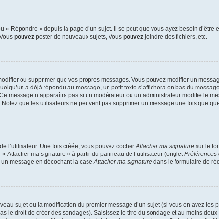
 « Répondre » depuis la page d’un sujet. Il se peut que vous ayez besoin d’être e
: Vous
pouvez
poster de nouveaux sujets, Vous
pouvez
joindre des fichiers, etc.
modifier ou supprimer que vos propres messages. Vous pouvez modifier un message
lqu’un a déjà répondu au message, un petit texte s’affichera en bas du message ind
n. Ce message n’apparaîtra pas si un modérateur ou un administrateur modifie le mes
ive. Notez que les utilisateurs ne peuvent pas supprimer un message une fois que qu
e l’utilisateur. Une fois créée, vous pouvez cocher
Attacher ma signature
sur le fo
 « Attacher ma signature » à partir du panneau de l’utilisateur (onglet
Préférences 
 à un message en décochant la case
Attacher ma signature
dans le formulaire de ré
ouveau sujet ou la modification du premier message d’un sujet (si vous en avez les p
 le droit de créer des sondages). Saisissez le titre du sondage et au moins deux o