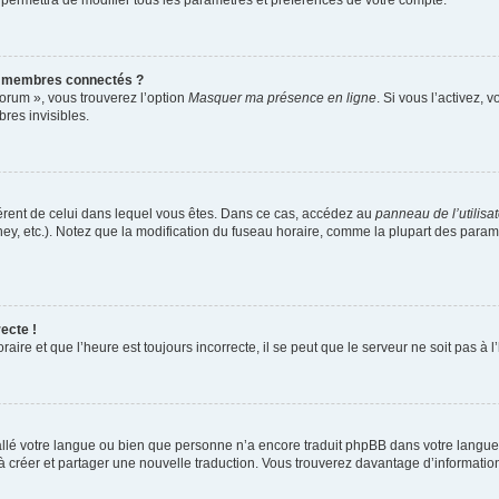
 permettra de modifier tous les paramètres et préférences de votre compte.
s membres connectés ?
forum », vous trouverez l’option
Masquer ma présence en ligne
. Si vous l’activez, 
es invisibles.
ifférent de celui dans lequel vous êtes. Dans ce cas, accédez au
panneau de l’utilisa
ney, etc.). Notez que la modification du fuseau horaire, comme la plupart des para
ecte !
aire et que l’heure est toujours incorrecte, il se peut que le serveur ne soit pas à
nstallé votre langue ou bien que personne n’a encore traduit phpBB dans votre lang
s à créer et partager une nouvelle traduction. Vous trouverez davantage d’information