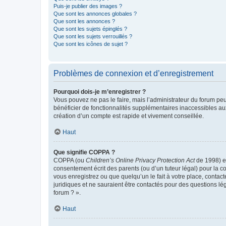
Puis-je publier des images ?
Que sont les annonces globales ?
Que sont les annonces ?
Que sont les sujets épinglés ?
Que sont les sujets verrouillés ?
Que sont les icônes de sujet ?
Problèmes de connexion et d’enregistrement
Pourquoi dois-je m’enregistrer ?
Vous pouvez ne pas le faire, mais l’administrateur du forum peu
bénéficier de fonctionnalités supplémentaires inaccessibles au
création d’un compte est rapide et vivement conseillée.
Haut
Que signifie COPPA ?
COPPA (ou
Children’s Online Privacy Protection Act
de 1998) es
consentement écrit des parents (ou d’un tuteur légal) pour la c
vous enregistrez ou que quelqu’un le fait à votre place, contac
juridiques et ne sauraient être contactés pour des questions lé
forum ? ».
Haut