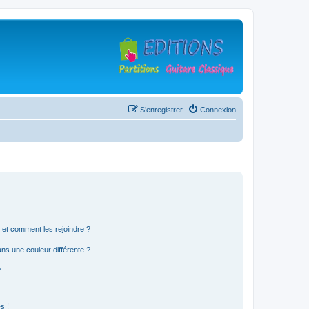
S’enregistrer
Connexion
s et comment les rejoindre ?
s une couleur différente ?
?
s !