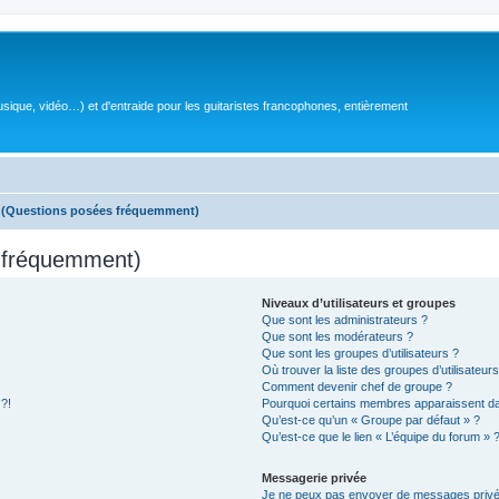
sique, vidéo…) et d'entraide pour les guitaristes francophones, entièrement
s (Questions posées fréquemment)
s fréquemment)
Niveaux d’utilisateurs et groupes
Que sont les administrateurs ?
Que sont les modérateurs ?
Que sont les groupes d’utilisateurs ?
Où trouver la liste des groupes d’utilisateur
Comment devenir chef de groupe ?
 ?!
Pourquoi certains membres apparaissent dan
Qu’est-ce qu’un « Groupe par défaut » ?
Qu’est-ce que le lien « L’équipe du forum » 
Messagerie privée
Je ne peux pas envoyer de messages privé