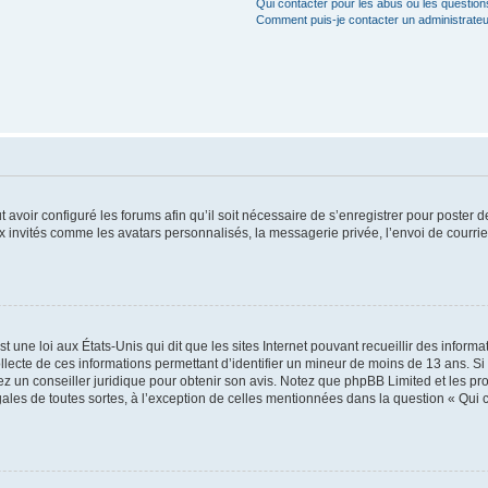
Qui contacter pour les abus ou les questio
Comment puis-je contacter un administrateu
t avoir configuré les forums afin qu’il soit nécessaire de s’enregistrer pour poster
x invités comme les avatars personnalisés, la messagerie privée, l’envoi de courri
t une loi aux États-Unis qui dit que les sites Internet pouvant recueillir des infor
ollecte de ces informations permettant d’identifier un mineur de moins de 13 ans. S
tez un conseiller juridique pour obtenir son avis. Notez que phpBB Limited et les pr
gales de toutes sortes, à l’exception de celles mentionnées dans la question « Qui