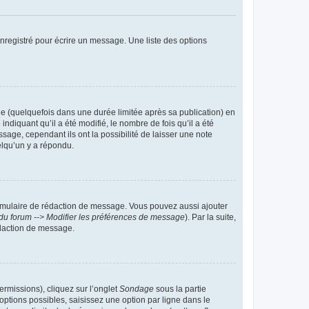
nregistré pour écrire un message. Une liste des options
 (quelquefois dans une durée limitée après sa publication) en
iquant qu’il a été modifié, le nombre de fois qu’il a été
sage, cependant ils ont la possibilité de laisser une note
elqu’un y a répondu.
rmulaire de rédaction de message. Vous pouvez aussi ajouter
du forum --> Modifier les préférences de message
). Par la suite,
daction de message.
ermissions), cliquez sur l’onglet
Sondage
sous la partie
ptions possibles, saisissez une option par ligne dans le