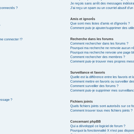
Je reçois sans arrêt des messages indésira
 connectés ?
J’ai reçu un spam ou un courriel abusif d’u
Amis et ignorés
Que sont mes listes d’amis et d’ignorés ?
?
Comment puis-je ajouter/supprimer des utilis
Recherche dans les forums
e connecter !?
Comment rechercher dans les forums ?
Pourquoi ma recherche ne renvoie aucun ré
Pourquoi ma recherche renvoie une page bl
Comment rechercher des membres ?
Comment puis-je trouver mes propres mess
Surveillance et favoris
Quelle est la différence entre les favoris et l
Comment mettre en favoris ou surveiller des
Comment surveiller des forums ?
Comment puis-je supprimer mes surveillanc
message ?
Fichiers joints
Quels fichiers joints sont autorisés sur ce f
Comment trouver tous mes fichiers joints ?
Concernant phpBB
Qui a développé ce logiciel de forum ?
Pourquoi la fonctionnalité X n’est pas dispon