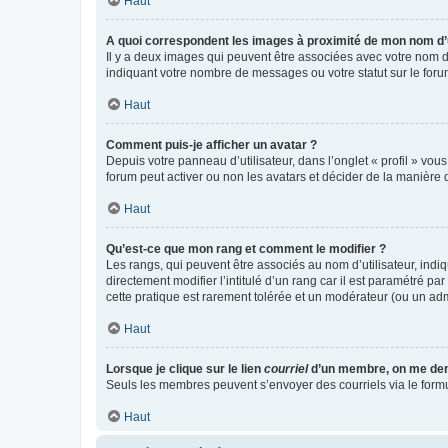
Haut
A quoi correspondent les images à proximité de mon nom d’u
Il y a deux images qui peuvent être associées avec votre nom d’
indiquant votre nombre de messages ou votre statut sur le fo
Haut
Comment puis-je afficher un avatar ?
Depuis votre panneau d’utilisateur, dans l’onglet « profil » vou
forum peut activer ou non les avatars et décider de la manière d
Haut
Qu’est-ce que mon rang et comment le modifier ?
Les rangs, qui peuvent être associés au nom d’utilisateur, ind
directement modifier l’intitulé d’un rang car il est paramétré p
cette pratique est rarement tolérée et un modérateur (ou un ad
Haut
Lorsque je clique sur le lien
courriel
d’un membre, on me de
Seuls les membres peuvent s’envoyer des courriels via le formulai
Haut