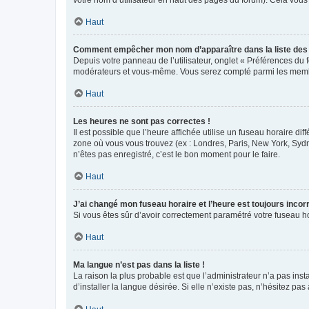
votre nom d’utilisateur en haut des pages du forum). Cela vous
Haut
Comment empêcher mon nom d’apparaître dans la liste de
Depuis votre panneau de l’utilisateur, onglet « Préférences du 
modérateurs et vous-même. Vous serez compté parmi les membr
Haut
Les heures ne sont pas correctes !
Il est possible que l’heure affichée utilise un fuseau horaire d
zone où vous vous trouvez (ex : Londres, Paris, New York, Syd
n’êtes pas enregistré, c’est le bon moment pour le faire.
Haut
J’ai changé mon fuseau horaire et l’heure est toujours incorr
Si vous êtes sûr d’avoir correctement paramétré votre fuseau hor
Haut
Ma langue n’est pas dans la liste !
La raison la plus probable est que l’administrateur n’a pas i
d’installer la langue désirée. Si elle n’existe pas, n’hésitez pa