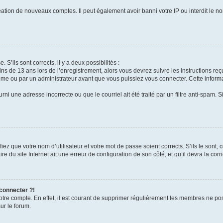
réation de nouveaux comptes. Il peut également avoir banni votre IP ou interdit le no
 S’ils sont corrects, il y a deux possibilités :
ins de 13 ans lors de l’enregistrement, alors vous devrez suivre les instructions r
me ou par un administrateur avant que vous puissiez vous connecter. Cette informat
rni une adresse incorrecte ou que le courriel ait été traité par un filtre anti-spam. S
iez que votre nom d’utilisateur et votre mot de passe soient corrects. S’ils le sont,
e du site Internet ait une erreur de configuration de son côté, et qu’il devra la corri
 connecter ?!
votre compte. En effet, il est courant de supprimer régulièrement les membres ne pos
ur le forum.