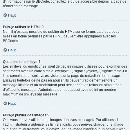
d’informations sur le BBCode, consultez le guide accessible depuis la page de
rédaction de message.
Haut
Puis-je utiliser le HTML ?
Non, il n’est pas possible de publier du HTML sur ce forum. La plupart des
mises en forme permises par le HTML peuvent être appliquées avec les
BBCodes.
Haut
Que sont les smileys ?
Les smileys, ou émoticônes, sont de petites images utilisées pour exprimer des
sentiments avec un code simple, exemple : :) signifie joyeux, :( signifie triste. La
liste complète des smileys est visible sur la page de rédaction de message.
Essayez toutefois de ne pas en abuser. Ils peuvent rapidement rendre un
message illisible et un modérateur peut décider de les retirer ou simplement
d’effacer le message. L’administrateur peut aussi avoir défini un nombre
maximum de smileys par message.
Haut
Puis-je publier des images ?
Oui, vous pouvez afficher des images dans vos messages. Par ailleurs, si
l’administrateur a autorisé les fichiers joints, vous pouvez charger une image
sur le forum. Autrement, vous devez lier une image placée sur un serveur Web