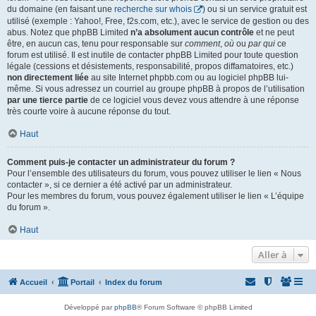
du domaine (en faisant une
recherche sur whois
) ou si un service gratuit est
utilisé (exemple : Yahoo!, Free, f2s.com, etc.), avec le service de gestion ou des
abus. Notez que phpBB Limited
n’a absolument aucun contrôle
et ne peut
être, en aucun cas, tenu pour responsable sur
comment
,
où
ou
par qui
ce
forum est utilisé. Il est inutile de contacter phpBB Limited pour toute question
légale (cessions et désistements, responsabilité, propos diffamatoires, etc.)
non directement liée
au site Internet phpbb.com ou au logiciel phpBB lui-
même. Si vous adressez un courriel au groupe phpBB à propos de l’utilisation
par une tierce partie
de ce logiciel vous devez vous attendre à une réponse
très courte voire à aucune réponse du tout.
Haut
Comment puis-je contacter un administrateur du forum ?
Pour l’ensemble des utilisateurs du forum, vous pouvez utiliser le lien « Nous
contacter », si ce dernier a été activé par un administrateur.
Pour les membres du forum, vous pouvez également utiliser le lien « L’équipe
du forum ».
Haut
Aller à
Accueil
Portail
Index du forum
Développé par
phpBB
® Forum Software © phpBB Limited