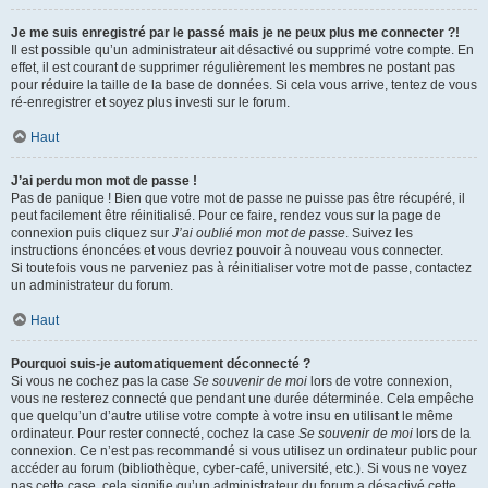
Je me suis enregistré par le passé mais je ne peux plus me connecter ?!
Il est possible qu’un administrateur ait désactivé ou supprimé votre compte. En
effet, il est courant de supprimer régulièrement les membres ne postant pas
pour réduire la taille de la base de données. Si cela vous arrive, tentez de vous
ré-enregistrer et soyez plus investi sur le forum.
Haut
J’ai perdu mon mot de passe !
Pas de panique ! Bien que votre mot de passe ne puisse pas être récupéré, il
peut facilement être réinitialisé. Pour ce faire, rendez vous sur la page de
connexion puis cliquez sur
J’ai oublié mon mot de passe
. Suivez les
instructions énoncées et vous devriez pouvoir à nouveau vous connecter.
Si toutefois vous ne parveniez pas à réinitialiser votre mot de passe, contactez
un administrateur du forum.
Haut
Pourquoi suis-je automatiquement déconnecté ?
Si vous ne cochez pas la case
Se souvenir de moi
lors de votre connexion,
vous ne resterez connecté que pendant une durée déterminée. Cela empêche
que quelqu’un d’autre utilise votre compte à votre insu en utilisant le même
ordinateur. Pour rester connecté, cochez la case
Se souvenir de moi
lors de la
connexion. Ce n’est pas recommandé si vous utilisez un ordinateur public pour
accéder au forum (bibliothèque, cyber-café, université, etc.). Si vous ne voyez
pas cette case, cela signifie qu’un administrateur du forum a désactivé cette