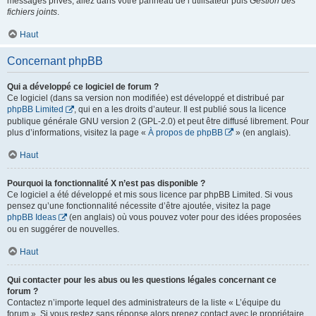
messages privés, allez dans votre panneau de l’utilisateur puis
Gestion des
fichiers joints
.
Haut
Concernant phpBB
Qui a développé ce logiciel de forum ?
Ce logiciel (dans sa version non modifiée) est développé et distribué par
phpBB Limited
, qui en a les droits d’auteur. Il est publié sous la licence
publique générale GNU version 2 (GPL-2.0) et peut être diffusé librement. Pour
plus d’informations, visitez la page «
À propos de phpBB
» (en anglais).
Haut
Pourquoi la fonctionnalité X n’est pas disponible ?
Ce logiciel a été développé et mis sous licence par phpBB Limited. Si vous
pensez qu’une fonctionnalité nécessite d’être ajoutée, visitez la page
phpBB Ideas
(en anglais) où vous pouvez voter pour des idées proposées
ou en suggérer de nouvelles.
Haut
Qui contacter pour les abus ou les questions légales concernant ce
forum ?
Contactez n’importe lequel des administrateurs de la liste « L’équipe du
forum ». Si vous restez sans réponse alors prenez contact avec le propriétaire