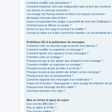
Comment modifier mes paramètres ?
Comment empêcher mon nom d’apparaître dans la liste des membres
Les heures ne sont pas correctes !
J’ai changé mon fuseau horaire et l’heure est toujours incorrecte !
Ma langue n’est pas dans la liste !
A quoi correspondent les images à proximité de mon nom d’utilisateur 
Comment puis-je afficher un avatar ?
Qu’est-ce que mon rang et comment le modifier ?
Lorsque je clique sur le lien
courriel
d’un membre, on me demande de m
Problèmes liés à la publication de messages
Comment créer un nouveau sujet ou poster une réponse ?
Comment modifier ou supprimer un message ?
Comment ajouter une signature à mes messages ?
Comment créer un sondage ?
Pourquoi ne puis-je pas ajouter plus d’options à mon sondage ?
Comment modifier ou supprimer un sondage ?
Pourquoi ne puis-je pas accéder à un forum ?
Pourquoi ne puis-je pas joindre des fichiers à mon message ?
Pourquoi ai-je reçu un avertissement ?
Comment rapporter des messages à un modérateur ?
À quoi sert le bouton « Sauvegarder » dans la page de rédaction de 
Pourquoi mon message doit être validé ?
Comment remonter mon sujet ?
Mise en forme et types de sujets
Que sont les BBCodes ?
Puis-je utiliser le HTML ?
Que sont les smileys ?