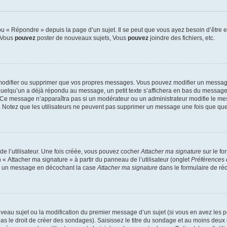
 « Répondre » depuis la page d’un sujet. Il se peut que vous ayez besoin d’être e
: Vous
pouvez
poster de nouveaux sujets, Vous
pouvez
joindre des fichiers, etc.
modifier ou supprimer que vos propres messages. Vous pouvez modifier un message
lqu’un a déjà répondu au message, un petit texte s’affichera en bas du message ind
n. Ce message n’apparaîtra pas si un modérateur ou un administrateur modifie le mes
ive. Notez que les utilisateurs ne peuvent pas supprimer un message une fois que qu
e l’utilisateur. Une fois créée, vous pouvez cocher
Attacher ma signature
sur le fo
 « Attacher ma signature » à partir du panneau de l’utilisateur (onglet
Préférences 
 à un message en décochant la case
Attacher ma signature
dans le formulaire de ré
ouveau sujet ou la modification du premier message d’un sujet (si vous en avez les p
 le droit de créer des sondages). Saisissez le titre du sondage et au moins deux o