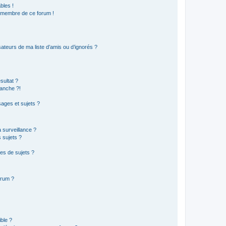
bles !
n membre de ce forum !
ateurs de ma liste d’amis ou d’ignorés ?
sultat ?
anche ?!
ages et sujets ?
a surveillance ?
 sujets ?
es de sujets ?
orum ?
ible ?