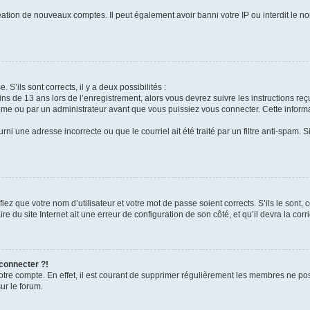
réation de nouveaux comptes. Il peut également avoir banni votre IP ou interdit le no
 S’ils sont corrects, il y a deux possibilités :
ins de 13 ans lors de l’enregistrement, alors vous devrez suivre les instructions r
me ou par un administrateur avant que vous puissiez vous connecter. Cette informat
rni une adresse incorrecte ou que le courriel ait été traité par un filtre anti-spam. S
iez que votre nom d’utilisateur et votre mot de passe soient corrects. S’ils le sont,
e du site Internet ait une erreur de configuration de son côté, et qu’il devra la corri
 connecter ?!
votre compte. En effet, il est courant de supprimer régulièrement les membres ne pos
ur le forum.