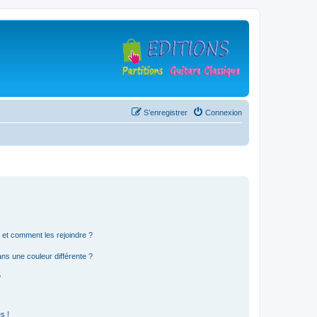
S’enregistrer
Connexion
s et comment les rejoindre ?
s une couleur différente ?
?
s !