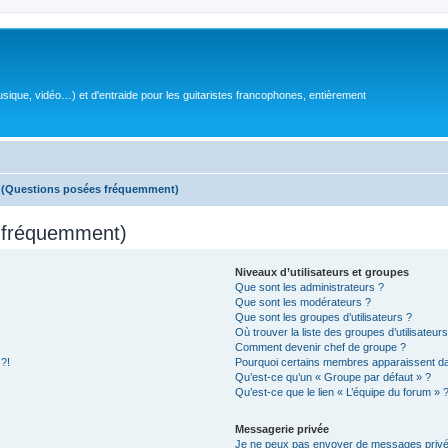
sique, vidéo…) et d'entraide pour les guitaristes francophones, entièrement
s (Questions posées fréquemment)
s fréquemment)
Niveaux d’utilisateurs et groupes
Que sont les administrateurs ?
Que sont les modérateurs ?
Que sont les groupes d’utilisateurs ?
Où trouver la liste des groupes d’utilisateur
Comment devenir chef de groupe ?
 ?!
Pourquoi certains membres apparaissent dan
Qu’est-ce qu’un « Groupe par défaut » ?
Qu’est-ce que le lien « L’équipe du forum » 
Messagerie privée
Je ne peux pas envoyer de messages privé