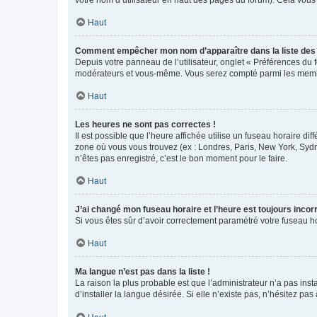
votre nom d’utilisateur en haut des pages du forum). Cela vous
Haut
Comment empêcher mon nom d’apparaître dans la liste de
Depuis votre panneau de l’utilisateur, onglet « Préférences du 
modérateurs et vous-même. Vous serez compté parmi les membr
Haut
Les heures ne sont pas correctes !
Il est possible que l’heure affichée utilise un fuseau horaire d
zone où vous vous trouvez (ex : Londres, Paris, New York, Syd
n’êtes pas enregistré, c’est le bon moment pour le faire.
Haut
J’ai changé mon fuseau horaire et l’heure est toujours incorr
Si vous êtes sûr d’avoir correctement paramétré votre fuseau hor
Haut
Ma langue n’est pas dans la liste !
La raison la plus probable est que l’administrateur n’a pas i
d’installer la langue désirée. Si elle n’existe pas, n’hésitez pa