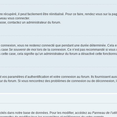
 récupéré, il peut facilement être réinitialisé. Pour ce faire, rendez vous sur la p
uveau vous connecter.
passe, contactez un administrateur du forum.
e connexion, vous ne resterez connecté que pendant une durée déterminée. Cela em
la case
Se souvenir de moi
lors de la connexion. Ce n’est pas recommandé si vous u
s cette case, cela signifie qu’un administrateur du forum a désactivé cette fonctionna
os paramètres d’authentification et votre connexion au forum. Ils fournissent aussi
teur du forum. Si vous rencontrez des problèmes de connexion ou de déconnexion, l
ockés dans notre base de données. Pour les modifier, accédez au
Panneau de l’util