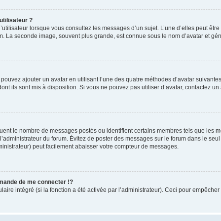
tilisateur ?
utilisateur lorsque vous consultez les messages d’un sujet. L’une d’elles peut êtr
rum. La seconde image, souvent plus grande, est connue sous le nom d’avatar et 
s pouvez ajouter un avatar en utilisant l’une des quatre méthodes d’avatar suivantes 
ont ils sont mis à disposition. Si vous ne pouvez pas utiliser d’avatar, contactez un
iquent le nombre de messages postés ou identifient certains membres tels que les 
ar l’administrateur du forum. Évitez de poster des messages sur le forum dans le seu
ministrateur) peut facilement abaisser votre compteur de messages.
mande de me connecter !?
re intégré (si la fonction a été activée par l’administrateur). Ceci pour empêcher l’u