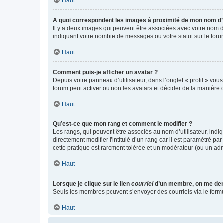
Haut
A quoi correspondent les images à proximité de mon nom d’u
Il y a deux images qui peuvent être associées avec votre nom d’
indiquant votre nombre de messages ou votre statut sur le fo
Haut
Comment puis-je afficher un avatar ?
Depuis votre panneau d’utilisateur, dans l’onglet « profil » vou
forum peut activer ou non les avatars et décider de la manière d
Haut
Qu’est-ce que mon rang et comment le modifier ?
Les rangs, qui peuvent être associés au nom d’utilisateur, ind
directement modifier l’intitulé d’un rang car il est paramétré p
cette pratique est rarement tolérée et un modérateur (ou un ad
Haut
Lorsque je clique sur le lien
courriel
d’un membre, on me de
Seuls les membres peuvent s’envoyer des courriels via le formulai
Haut