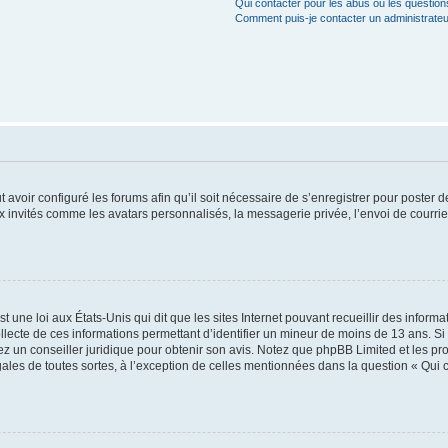
Qui contacter pour les abus ou les questio
Comment puis-je contacter un administrateu
t avoir configuré les forums afin qu’il soit nécessaire de s’enregistrer pour poster
x invités comme les avatars personnalisés, la messagerie privée, l’envoi de courri
t une loi aux États-Unis qui dit que les sites Internet pouvant recueillir des infor
ollecte de ces informations permettant d’identifier un mineur de moins de 13 ans. S
tez un conseiller juridique pour obtenir son avis. Notez que phpBB Limited et les pr
gales de toutes sortes, à l’exception de celles mentionnées dans la question « Qui