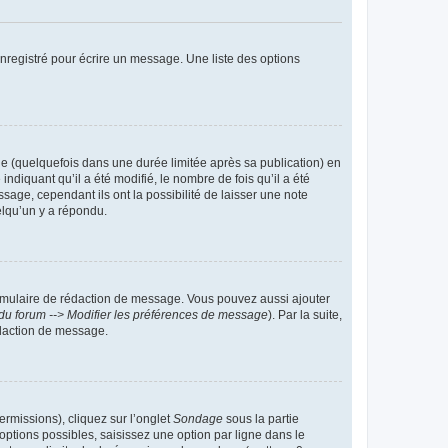
nregistré pour écrire un message. Une liste des options
 (quelquefois dans une durée limitée après sa publication) en
iquant qu’il a été modifié, le nombre de fois qu’il a été
sage, cependant ils ont la possibilité de laisser une note
elqu’un y a répondu.
rmulaire de rédaction de message. Vous pouvez aussi ajouter
du forum --> Modifier les préférences de message
). Par la suite,
daction de message.
ermissions), cliquez sur l’onglet
Sondage
sous la partie
ptions possibles, saisissez une option par ligne dans le