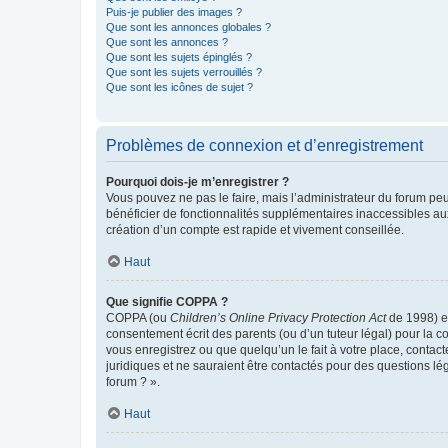
Puis-je publier des images ?
Que sont les annonces globales ?
Que sont les annonces ?
Que sont les sujets épinglés ?
Que sont les sujets verrouillés ?
Que sont les icônes de sujet ?
Problèmes de connexion et d’enregistrement
Pourquoi dois-je m’enregistrer ?
Vous pouvez ne pas le faire, mais l’administrateur du forum peu
bénéficier de fonctionnalités supplémentaires inaccessibles au
création d’un compte est rapide et vivement conseillée.
Haut
Que signifie COPPA ?
COPPA (ou
Children’s Online Privacy Protection Act
de 1998) es
consentement écrit des parents (ou d’un tuteur légal) pour la c
vous enregistrez ou que quelqu’un le fait à votre place, contac
juridiques et ne sauraient être contactés pour des questions lé
forum ? ».
Haut