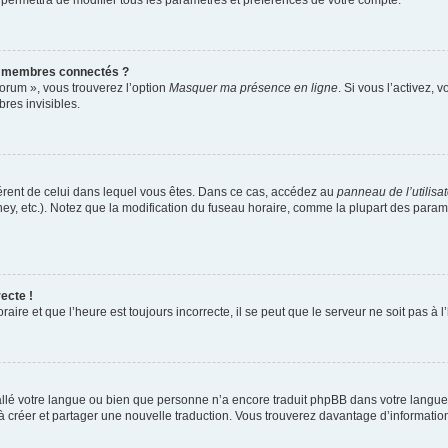
 permettra de modifier tous les paramètres et préférences de votre compte.
s membres connectés ?
forum », vous trouverez l’option
Masquer ma présence en ligne
. Si vous l’activez, 
es invisibles.
ifférent de celui dans lequel vous êtes. Dans ce cas, accédez au
panneau de l’utilisa
ney, etc.). Notez que la modification du fuseau horaire, comme la plupart des para
ecte !
aire et que l’heure est toujours incorrecte, il se peut que le serveur ne soit pas à
nstallé votre langue ou bien que personne n’a encore traduit phpBB dans votre lang
s à créer et partager une nouvelle traduction. Vous trouverez davantage d’information