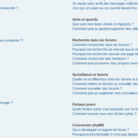
Je reçois sans arrêt des messages indésira
 connectés ?
J’ai reçu un spam ou un courriel abusif d’u
Amis et ignorés
Que sont mes listes d’amis et d’ignorés ?
?
Comment puis-je ajouter/supprimer des utilis
Recherche dans les forums
e connecter !?
Comment rechercher dans les forums ?
Pourquoi ma recherche ne renvoie aucun ré
Pourquoi ma recherche renvoie une page bl
Comment rechercher des membres ?
Comment puis-je trouver mes propres mess
Surveillance et favoris
Quelle est la différence entre les favoris et l
Comment mettre en favoris ou surveiller des
Comment surveiller des forums ?
Comment puis-je supprimer mes surveillanc
message ?
Fichiers joints
Quels fichiers joints sont autorisés sur ce f
Comment trouver tous mes fichiers joints ?
Concernant phpBB
Qui a développé ce logiciel de forum ?
Pourquoi la fonctionnalité X n’est pas dispon