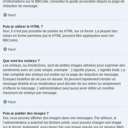
d’informations sur le BBCode, consultez le guide accessible depuis la page de
rédaction de message.
Haut
Puis-je utiliser le HTML ?
Non, il n’est pas possible de publier du HTML sur ce forum. La plupart des
mises en forme permises par le HTML peuvent être appliquées avec les
BBCodes.
Haut
Que sont les smileys ?
Les smileys, ou émoticônes, sont de petites images utilisées pour exprimer des
sentiments avec un code simple, exemple : :) signifie joyeux, :( signifie triste. La
liste complète des smileys est visible sur la page de rédaction de message.
Essayez toutefois de ne pas en abuser. Ils peuvent rapidement rendre un
message illisible et un modérateur peut décider de les retirer ou simplement
d’effacer le message. L’administrateur peut aussi avoir défini un nombre
maximum de smileys par message.
Haut
Puis-je publier des images ?
Oui, vous pouvez afficher des images dans vos messages. Par ailleurs, si
l’administrateur a autorisé les fichiers joints, vous pouvez charger une image
sur le forum. Autrement, vous devez lier une image placée sur un serveur Web