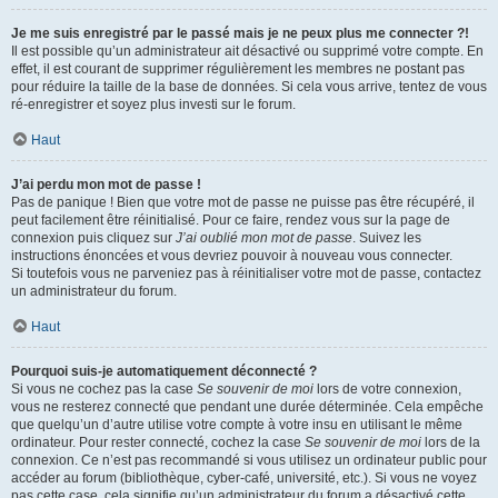
Je me suis enregistré par le passé mais je ne peux plus me connecter ?!
Il est possible qu’un administrateur ait désactivé ou supprimé votre compte. En
effet, il est courant de supprimer régulièrement les membres ne postant pas
pour réduire la taille de la base de données. Si cela vous arrive, tentez de vous
ré-enregistrer et soyez plus investi sur le forum.
Haut
J’ai perdu mon mot de passe !
Pas de panique ! Bien que votre mot de passe ne puisse pas être récupéré, il
peut facilement être réinitialisé. Pour ce faire, rendez vous sur la page de
connexion puis cliquez sur
J’ai oublié mon mot de passe
. Suivez les
instructions énoncées et vous devriez pouvoir à nouveau vous connecter.
Si toutefois vous ne parveniez pas à réinitialiser votre mot de passe, contactez
un administrateur du forum.
Haut
Pourquoi suis-je automatiquement déconnecté ?
Si vous ne cochez pas la case
Se souvenir de moi
lors de votre connexion,
vous ne resterez connecté que pendant une durée déterminée. Cela empêche
que quelqu’un d’autre utilise votre compte à votre insu en utilisant le même
ordinateur. Pour rester connecté, cochez la case
Se souvenir de moi
lors de la
connexion. Ce n’est pas recommandé si vous utilisez un ordinateur public pour
accéder au forum (bibliothèque, cyber-café, université, etc.). Si vous ne voyez
pas cette case, cela signifie qu’un administrateur du forum a désactivé cette