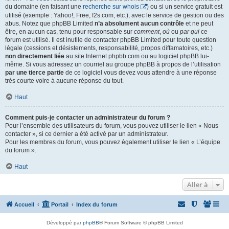
du domaine (en faisant une
recherche sur whois
) ou si un service gratuit est
utilisé (exemple : Yahoo!, Free, f2s.com, etc.), avec le service de gestion ou des
abus. Notez que phpBB Limited
n’a absolument aucun contrôle
et ne peut
être, en aucun cas, tenu pour responsable sur
comment
,
où
ou
par qui
ce
forum est utilisé. Il est inutile de contacter phpBB Limited pour toute question
légale (cessions et désistements, responsabilité, propos diffamatoires, etc.)
non directement liée
au site Internet phpbb.com ou au logiciel phpBB lui-
même. Si vous adressez un courriel au groupe phpBB à propos de l’utilisation
par une tierce partie
de ce logiciel vous devez vous attendre à une réponse
très courte voire à aucune réponse du tout.
Haut
Comment puis-je contacter un administrateur du forum ?
Pour l’ensemble des utilisateurs du forum, vous pouvez utiliser le lien « Nous
contacter », si ce dernier a été activé par un administrateur.
Pour les membres du forum, vous pouvez également utiliser le lien « L’équipe
du forum ».
Haut
Aller à
Accueil
Portail
Index du forum
Développé par
phpBB
® Forum Software © phpBB Limited