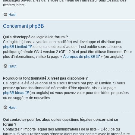
messages privés, allez dans votre panneau de l’utilisateur puis
Gestion des
fichiers joints
.
Haut
Concernant phpBB
Qui a développé ce logiciel de forum ?
Ce logiciel (dans sa version non modifiée) est développé et distribué par
phpBB Limited
, qui en a les droits d’auteur. Il est publié sous la licence
publique générale GNU version 2 (GPL-2.0) et peut être diffusé librement. Pour
plus d’informations, visitez la page «
À propos de phpBB
» (en anglais).
Haut
Pourquoi la fonctionnalité X n’est pas disponible ?
Ce logiciel a été développé et mis sous licence par phpBB Limited. Si vous
pensez qu’une fonctionnalité nécessite d’être ajoutée, visitez la page
phpBB Ideas
(en anglais) où vous pouvez voter pour des idées proposées
ou en suggérer de nouvelles.
Haut
Qui contacter pour les abus ou les questions légales concernant ce
forum ?
Contactez n’importe lequel des administrateurs de la liste « L’équipe du
forum ». Si vous restez sans réponse alors prenez contact avec le propriétaire