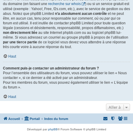
du domaine (en faisant une
recherche sur whois
) ou si un service gratuit est
utilisé (exemple : Yahoo!, Free, f2s.com, etc.), avec le service de gestion ou des
abus. Notez que phpBB Limited
n’a absolument aucun contrôle
et ne peut
être, en aucun cas, tenu pour responsable sur
comment
,
où
ou
par qui
ce
forum est utilisé. Il est inutile de contacter phpBB Limited pour toute question
légale (cessions et désistements, responsabilité, propos diffamatoires, etc.)
non directement liée
au site Internet phpbb.com ou au logiciel phpBB lui-
même. Si vous adressez un courriel au groupe phpBB à propos de l’utilisation
par une tierce partie
de ce logiciel vous devez vous attendre à une réponse
très courte voire à aucune réponse du tout.
Haut
Comment puis-je contacter un administrateur du forum ?
Pour l’ensemble des utilisateurs du forum, vous pouvez utiliser le lien « Nous
contacter », si ce dernier a été activé par un administrateur.
Pour les membres du forum, vous pouvez également utiliser le lien « L’équipe
du forum ».
Haut
Aller à
Accueil
Portail
Index du forum
Développé par
phpBB
® Forum Software © phpBB Limited