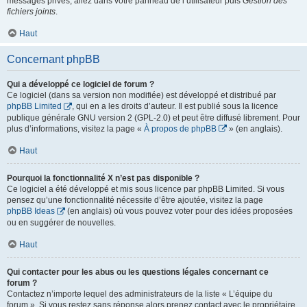
messages privés, allez dans votre panneau de l’utilisateur puis
Gestion des
fichiers joints
.
Haut
Concernant phpBB
Qui a développé ce logiciel de forum ?
Ce logiciel (dans sa version non modifiée) est développé et distribué par
phpBB Limited
, qui en a les droits d’auteur. Il est publié sous la licence
publique générale GNU version 2 (GPL-2.0) et peut être diffusé librement. Pour
plus d’informations, visitez la page «
À propos de phpBB
» (en anglais).
Haut
Pourquoi la fonctionnalité X n’est pas disponible ?
Ce logiciel a été développé et mis sous licence par phpBB Limited. Si vous
pensez qu’une fonctionnalité nécessite d’être ajoutée, visitez la page
phpBB Ideas
(en anglais) où vous pouvez voter pour des idées proposées
ou en suggérer de nouvelles.
Haut
Qui contacter pour les abus ou les questions légales concernant ce
forum ?
Contactez n’importe lequel des administrateurs de la liste « L’équipe du
forum ». Si vous restez sans réponse alors prenez contact avec le propriétaire