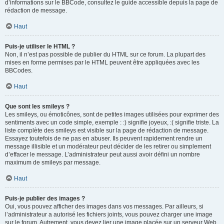
d’informations sur le BBCode, consultez le guide accessible depuis la page de
rédaction de message.
Haut
Puis-je utiliser le HTML ?
Non, il n’est pas possible de publier du HTML sur ce forum. La plupart des
mises en forme permises par le HTML peuvent être appliquées avec les
BBCodes.
Haut
Que sont les smileys ?
Les smileys, ou émoticônes, sont de petites images utilisées pour exprimer des
sentiments avec un code simple, exemple : :) signifie joyeux, :( signifie triste. La
liste complète des smileys est visible sur la page de rédaction de message.
Essayez toutefois de ne pas en abuser. Ils peuvent rapidement rendre un
message illisible et un modérateur peut décider de les retirer ou simplement
d’effacer le message. L’administrateur peut aussi avoir défini un nombre
maximum de smileys par message.
Haut
Puis-je publier des images ?
Oui, vous pouvez afficher des images dans vos messages. Par ailleurs, si
l’administrateur a autorisé les fichiers joints, vous pouvez charger une image
sur le forum. Autrement, vous devez lier une image placée sur un serveur Web