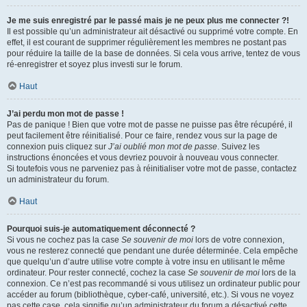
Je me suis enregistré par le passé mais je ne peux plus me connecter ?!
Il est possible qu’un administrateur ait désactivé ou supprimé votre compte. En
effet, il est courant de supprimer régulièrement les membres ne postant pas
pour réduire la taille de la base de données. Si cela vous arrive, tentez de vous
ré-enregistrer et soyez plus investi sur le forum.
Haut
J’ai perdu mon mot de passe !
Pas de panique ! Bien que votre mot de passe ne puisse pas être récupéré, il
peut facilement être réinitialisé. Pour ce faire, rendez vous sur la page de
connexion puis cliquez sur
J’ai oublié mon mot de passe
. Suivez les
instructions énoncées et vous devriez pouvoir à nouveau vous connecter.
Si toutefois vous ne parveniez pas à réinitialiser votre mot de passe, contactez
un administrateur du forum.
Haut
Pourquoi suis-je automatiquement déconnecté ?
Si vous ne cochez pas la case
Se souvenir de moi
lors de votre connexion,
vous ne resterez connecté que pendant une durée déterminée. Cela empêche
que quelqu’un d’autre utilise votre compte à votre insu en utilisant le même
ordinateur. Pour rester connecté, cochez la case
Se souvenir de moi
lors de la
connexion. Ce n’est pas recommandé si vous utilisez un ordinateur public pour
accéder au forum (bibliothèque, cyber-café, université, etc.). Si vous ne voyez
pas cette case, cela signifie qu’un administrateur du forum a désactivé cette