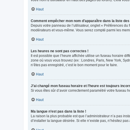
votre nom d’utilisateur en haut des pages du forum). Cela vous
Haut
Comment empêcher mon nom d’apparaître dans la liste de
Depuis votre panneau de l’utilisateur, onglet « Préférences du 
modérateurs et vous-même. Vous serez compté parmi les membr
Haut
Les heures ne sont pas correctes !
Il est possible que l’heure affichée utilise un fuseau horaire d
zone où vous vous trouvez (ex : Londres, Paris, New York, Syd
n’êtes pas enregistré, c’est le bon moment pour le faire.
Haut
J’ai changé mon fuseau horaire et l’heure est toujours incorr
Si vous êtes sûr d’avoir correctement paramétré votre fuseau hor
Haut
Ma langue n’est pas dans la liste !
La raison la plus probable est que l’administrateur n’a pas i
d’installer la langue désirée. Si elle n’existe pas, n’hésitez pa