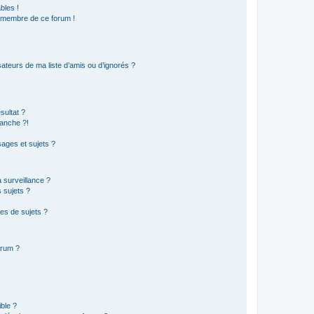
bles !
n membre de ce forum !
ateurs de ma liste d’amis ou d’ignorés ?
sultat ?
anche ?!
ages et sujets ?
a surveillance ?
 sujets ?
es de sujets ?
orum ?
ible ?