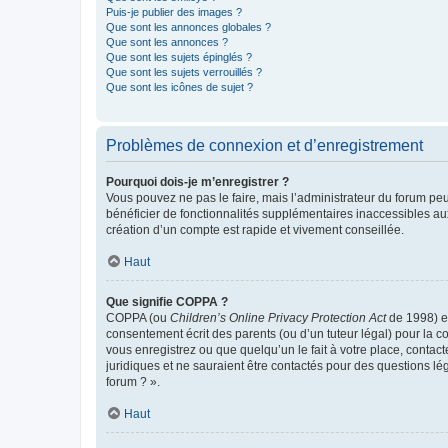
Puis-je publier des images ?
Que sont les annonces globales ?
Que sont les annonces ?
Que sont les sujets épinglés ?
Que sont les sujets verrouillés ?
Que sont les icônes de sujet ?
Problèmes de connexion et d’enregistrement
Pourquoi dois-je m’enregistrer ?
Vous pouvez ne pas le faire, mais l’administrateur du forum peu
bénéficier de fonctionnalités supplémentaires inaccessibles au
création d’un compte est rapide et vivement conseillée.
Haut
Que signifie COPPA ?
COPPA (ou
Children’s Online Privacy Protection Act
de 1998) es
consentement écrit des parents (ou d’un tuteur légal) pour la c
vous enregistrez ou que quelqu’un le fait à votre place, contac
juridiques et ne sauraient être contactés pour des questions lé
forum ? ».
Haut