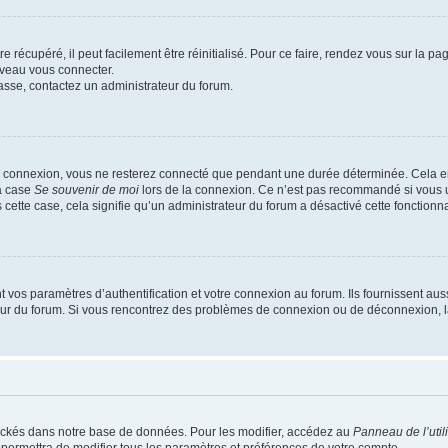
 récupéré, il peut facilement être réinitialisé. Pour ce faire, rendez vous sur la p
uveau vous connecter.
passe, contactez un administrateur du forum.
e connexion, vous ne resterez connecté que pendant une durée déterminée. Cela em
la case
Se souvenir de moi
lors de la connexion. Ce n’est pas recommandé si vous u
s cette case, cela signifie qu’un administrateur du forum a désactivé cette fonctionna
os paramètres d’authentification et votre connexion au forum. Ils fournissent aussi
teur du forum. Si vous rencontrez des problèmes de connexion ou de déconnexion, l
ockés dans notre base de données. Pour les modifier, accédez au
Panneau de l’util