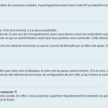
réation de nouveaux comptes. Il peut également avoir banni votre IP ou interdit le no
 S’ils sont corrects, il y a deux possibilités :
ins de 13 ans lors de l’enregistrement, alors vous devrez suivre les instructions r
me ou par un administrateur avant que vous puissiez vous connecter. Cette informat
rni une adresse incorrecte ou que le courriel ait été traité par un filtre anti-spam. S
iez que votre nom d’utilisateur et votre mot de passe soient corrects. S’ils le sont,
e du site Internet ait une erreur de configuration de son côté, et qu’il devra la corri
 connecter ?!
votre compte. En effet, il est courant de supprimer régulièrement les membres ne pos
ur le forum.