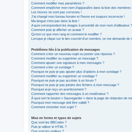
Comment modifier mes paramètres ?
Comment empêcher mon nom d’apparaître dans la liste des membres
Les heures ne sont pas correctes !
J’ai changé mon fuseau horaire et l’heure est toujours incorrecte !
Ma langue n’est pas dans la liste !
A quoi correspondent les images à proximité de mon nom d’utilisateur 
Comment puis-je afficher un avatar ?
Qu’est-ce que mon rang et comment le modifier ?
Lorsque je clique sur le lien
courriel
d’un membre, on me demande de m
Problèmes liés à la publication de messages
Comment créer un nouveau sujet ou poster une réponse ?
Comment modifier ou supprimer un message ?
Comment ajouter une signature à mes messages ?
Comment créer un sondage ?
Pourquoi ne puis-je pas ajouter plus d’options à mon sondage ?
Comment modifier ou supprimer un sondage ?
Pourquoi ne puis-je pas accéder à un forum ?
Pourquoi ne puis-je pas joindre des fichiers à mon message ?
Pourquoi ai-je reçu un avertissement ?
Comment rapporter des messages à un modérateur ?
À quoi sert le bouton « Sauvegarder » dans la page de rédaction de 
Pourquoi mon message doit être validé ?
Comment remonter mon sujet ?
Mise en forme et types de sujets
Que sont les BBCodes ?
Puis-je utiliser le HTML ?
Que sont les smileys ?