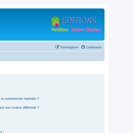
S’enregistrer
Connexion
s et comment les rejoindre ?
s une couleur différente ?
?
s !