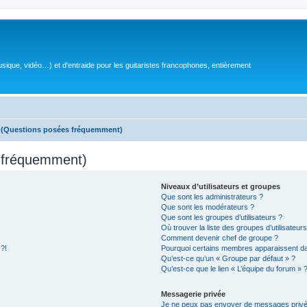
sique, vidéo…) et d'entraide pour les guitaristes francophones, entièrement
s (Questions posées fréquemment)
s fréquemment)
Niveaux d’utilisateurs et groupes
Que sont les administrateurs ?
Que sont les modérateurs ?
Que sont les groupes d’utilisateurs ?
Où trouver la liste des groupes d’utilisateur
Comment devenir chef de groupe ?
 ?!
Pourquoi certains membres apparaissent dan
Qu’est-ce qu’un « Groupe par défaut » ?
Qu’est-ce que le lien « L’équipe du forum » 
Messagerie privée
Je ne peux pas envoyer de messages privé