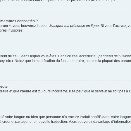
 permettra de modifier tous les paramètres et préférences de votre compte.
s membres connectés ?
forum », vous trouverez l’option
Masquer ma présence en ligne
. Si vous l’activez, 
es invisibles.
ifférent de celui dans lequel vous êtes. Dans ce cas, accédez au
panneau de l’utilisa
ney, etc.). Notez que la modification du fuseau horaire, comme la plupart des para
ecte !
aire et que l’heure est toujours incorrecte, il se peut que le serveur ne soit pas à
nstallé votre langue ou bien que personne n’a encore traduit phpBB dans votre lang
s à créer et partager une nouvelle traduction. Vous trouverez davantage d’information