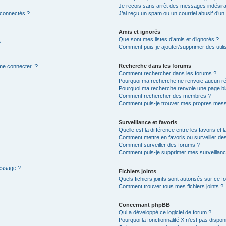
Je reçois sans arrêt des messages indésira
 connectés ?
J’ai reçu un spam ou un courriel abusif d’u
Amis et ignorés
Que sont mes listes d’amis et d’ignorés ?
?
Comment puis-je ajouter/supprimer des utilis
Recherche dans les forums
e connecter !?
Comment rechercher dans les forums ?
Pourquoi ma recherche ne renvoie aucun ré
Pourquoi ma recherche renvoie une page bl
Comment rechercher des membres ?
Comment puis-je trouver mes propres mess
Surveillance et favoris
Quelle est la différence entre les favoris et l
Comment mettre en favoris ou surveiller des
Comment surveiller des forums ?
Comment puis-je supprimer mes surveillanc
message ?
Fichiers joints
Quels fichiers joints sont autorisés sur ce f
Comment trouver tous mes fichiers joints ?
Concernant phpBB
Qui a développé ce logiciel de forum ?
Pourquoi la fonctionnalité X n’est pas dispon