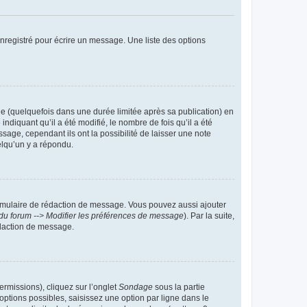
nregistré pour écrire un message. Une liste des options
 (quelquefois dans une durée limitée après sa publication) en
iquant qu’il a été modifié, le nombre de fois qu’il a été
sage, cependant ils ont la possibilité de laisser une note
elqu’un y a répondu.
rmulaire de rédaction de message. Vous pouvez aussi ajouter
du forum --> Modifier les préférences de message
). Par la suite,
daction de message.
ermissions), cliquez sur l’onglet
Sondage
sous la partie
ptions possibles, saisissez une option par ligne dans le