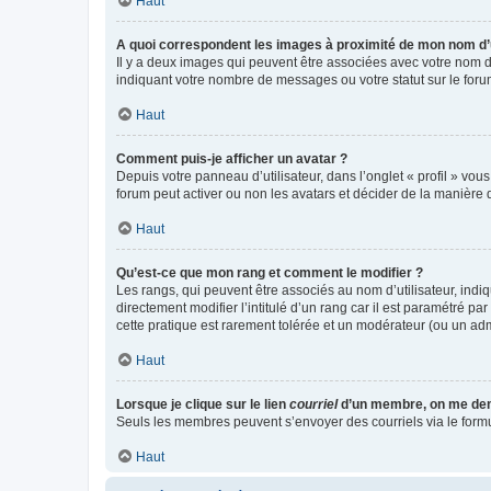
Haut
A quoi correspondent les images à proximité de mon nom d’u
Il y a deux images qui peuvent être associées avec votre nom d’
indiquant votre nombre de messages ou votre statut sur le fo
Haut
Comment puis-je afficher un avatar ?
Depuis votre panneau d’utilisateur, dans l’onglet « profil » vou
forum peut activer ou non les avatars et décider de la manière d
Haut
Qu’est-ce que mon rang et comment le modifier ?
Les rangs, qui peuvent être associés au nom d’utilisateur, ind
directement modifier l’intitulé d’un rang car il est paramétré p
cette pratique est rarement tolérée et un modérateur (ou un ad
Haut
Lorsque je clique sur le lien
courriel
d’un membre, on me de
Seuls les membres peuvent s’envoyer des courriels via le formulai
Haut