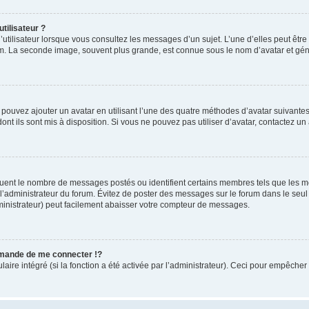
tilisateur ?
utilisateur lorsque vous consultez les messages d’un sujet. L’une d’elles peut êtr
rum. La seconde image, souvent plus grande, est connue sous le nom d’avatar et 
s pouvez ajouter un avatar en utilisant l’une des quatre méthodes d’avatar suivantes 
ont ils sont mis à disposition. Si vous ne pouvez pas utiliser d’avatar, contactez un
iquent le nombre de messages postés ou identifient certains membres tels que les 
ar l’administrateur du forum. Évitez de poster des messages sur le forum dans le seu
ministrateur) peut facilement abaisser votre compteur de messages.
mande de me connecter !?
re intégré (si la fonction a été activée par l’administrateur). Ceci pour empêcher l’u