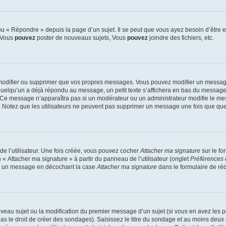
 « Répondre » depuis la page d’un sujet. Il se peut que vous ayez besoin d’être e
: Vous
pouvez
poster de nouveaux sujets, Vous
pouvez
joindre des fichiers, etc.
modifier ou supprimer que vos propres messages. Vous pouvez modifier un message
lqu’un a déjà répondu au message, un petit texte s’affichera en bas du message ind
n. Ce message n’apparaîtra pas si un modérateur ou un administrateur modifie le mes
ive. Notez que les utilisateurs ne peuvent pas supprimer un message une fois que qu
e l’utilisateur. Une fois créée, vous pouvez cocher
Attacher ma signature
sur le fo
 « Attacher ma signature » à partir du panneau de l’utilisateur (onglet
Préférences 
 à un message en décochant la case
Attacher ma signature
dans le formulaire de ré
ouveau sujet ou la modification du premier message d’un sujet (si vous en avez les p
 le droit de créer des sondages). Saisissez le titre du sondage et au moins deux o