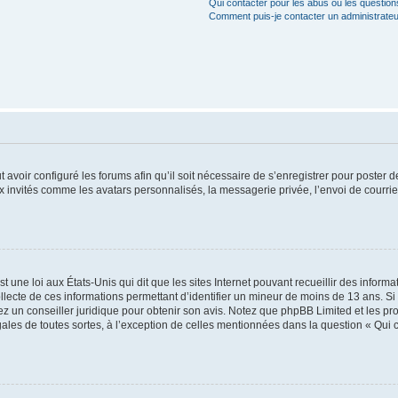
Qui contacter pour les abus ou les questio
Comment puis-je contacter un administrateu
t avoir configuré les forums afin qu’il soit nécessaire de s’enregistrer pour poster
x invités comme les avatars personnalisés, la messagerie privée, l’envoi de courri
t une loi aux États-Unis qui dit que les sites Internet pouvant recueillir des infor
ollecte de ces informations permettant d’identifier un mineur de moins de 13 ans. S
tez un conseiller juridique pour obtenir son avis. Notez que phpBB Limited et les pr
gales de toutes sortes, à l’exception de celles mentionnées dans la question « Qui