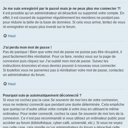
Je me suis enregistré par le passé mais je ne peux plus me connecter ?!
Il est possible qu’un administrateur ait désactivé ou supprimé votre compte. En
effet, il est courant de supprimer régulièrement les membres ne postant pas
pour réduire la taille de la base de données. Si cela vous arrive, tentez de vous
ré-enregistrer et soyez plus investi sur le forum.
Haut
J’ai perdu mon mot de passe !
Pas de panique ! Bien que votre mot de passe ne puisse pas être récupéré, il
peut facilement être réinitialisé. Pour ce faire, rendez vous sur la page de
connexion puis cliquez sur
J’ai oublié mon mot de passe
. Suivez les
instructions énoncées et vous devriez pouvoir à nouveau vous connecter.
Si toutefois vous ne parveniez pas à réinitialiser votre mot de passe, contactez
un administrateur du forum.
Haut
Pourquoi suis-je automatiquement déconnecté ?
Si vous ne cochez pas la case
Se souvenir de moi
lors de votre connexion,
vous ne resterez connecté que pendant une durée déterminée. Cela empêche
que quelqu’un d’autre utilise votre compte à votre insu en utilisant le même
ordinateur. Pour rester connecté, cochez la case
Se souvenir de moi
lors de la
connexion. Ce n’est pas recommandé si vous utilisez un ordinateur public pour
accéder au forum (bibliothèque, cyber-café, université, etc.). Si vous ne voyez
pas cette case, cela signifie qu’un administrateur du forum a désactivé cette