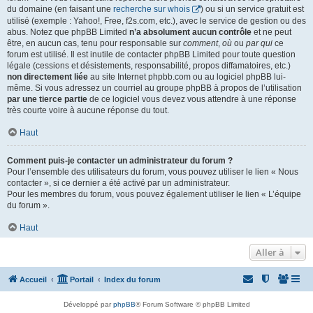
du domaine (en faisant une
recherche sur whois
) ou si un service gratuit est
utilisé (exemple : Yahoo!, Free, f2s.com, etc.), avec le service de gestion ou des
abus. Notez que phpBB Limited
n’a absolument aucun contrôle
et ne peut
être, en aucun cas, tenu pour responsable sur
comment
,
où
ou
par qui
ce
forum est utilisé. Il est inutile de contacter phpBB Limited pour toute question
légale (cessions et désistements, responsabilité, propos diffamatoires, etc.)
non directement liée
au site Internet phpbb.com ou au logiciel phpBB lui-
même. Si vous adressez un courriel au groupe phpBB à propos de l’utilisation
par une tierce partie
de ce logiciel vous devez vous attendre à une réponse
très courte voire à aucune réponse du tout.
Haut
Comment puis-je contacter un administrateur du forum ?
Pour l’ensemble des utilisateurs du forum, vous pouvez utiliser le lien « Nous
contacter », si ce dernier a été activé par un administrateur.
Pour les membres du forum, vous pouvez également utiliser le lien « L’équipe
du forum ».
Haut
Aller à
Accueil
Portail
Index du forum
Développé par
phpBB
® Forum Software © phpBB Limited