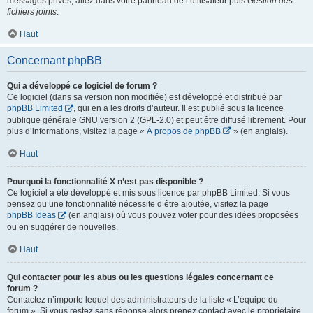
messages privés, allez dans votre panneau de l’utilisateur puis
Gestion des
fichiers joints
.
Haut
Concernant phpBB
Qui a développé ce logiciel de forum ?
Ce logiciel (dans sa version non modifiée) est développé et distribué par
phpBB Limited
, qui en a les droits d’auteur. Il est publié sous la licence
publique générale GNU version 2 (GPL-2.0) et peut être diffusé librement. Pour
plus d’informations, visitez la page «
À propos de phpBB
» (en anglais).
Haut
Pourquoi la fonctionnalité X n’est pas disponible ?
Ce logiciel a été développé et mis sous licence par phpBB Limited. Si vous
pensez qu’une fonctionnalité nécessite d’être ajoutée, visitez la page
phpBB Ideas
(en anglais) où vous pouvez voter pour des idées proposées
ou en suggérer de nouvelles.
Haut
Qui contacter pour les abus ou les questions légales concernant ce
forum ?
Contactez n’importe lequel des administrateurs de la liste « L’équipe du
forum ». Si vous restez sans réponse alors prenez contact avec le propriétaire