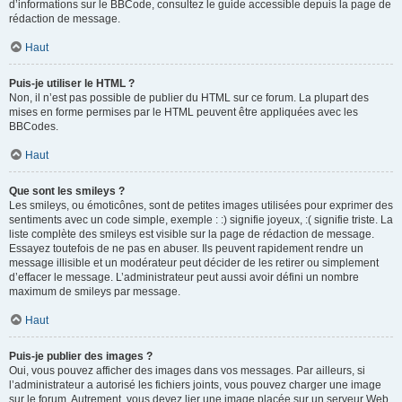
d’informations sur le BBCode, consultez le guide accessible depuis la page de
rédaction de message.
Haut
Puis-je utiliser le HTML ?
Non, il n’est pas possible de publier du HTML sur ce forum. La plupart des
mises en forme permises par le HTML peuvent être appliquées avec les
BBCodes.
Haut
Que sont les smileys ?
Les smileys, ou émoticônes, sont de petites images utilisées pour exprimer des
sentiments avec un code simple, exemple : :) signifie joyeux, :( signifie triste. La
liste complète des smileys est visible sur la page de rédaction de message.
Essayez toutefois de ne pas en abuser. Ils peuvent rapidement rendre un
message illisible et un modérateur peut décider de les retirer ou simplement
d’effacer le message. L’administrateur peut aussi avoir défini un nombre
maximum de smileys par message.
Haut
Puis-je publier des images ?
Oui, vous pouvez afficher des images dans vos messages. Par ailleurs, si
l’administrateur a autorisé les fichiers joints, vous pouvez charger une image
sur le forum. Autrement, vous devez lier une image placée sur un serveur Web