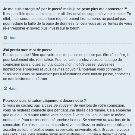
Je me suis enregistré par le passé mais je ne peux plus me connecter ?!
Il est possible qu’un administrateur ait désactivé ou supprimé votre compte. En
effet, il est courant de supprimer régulièrement les membres ne postant pas
pour réduire la taille de la base de données. Si cela vous arrive, tentez de vous
ré-enregistrer et soyez plus investi sur le forum.
Haut
J’ai perdu mon mot de passe !
Pas de panique ! Bien que votre mot de passe ne puisse pas être récupéré, il
peut facilement être réinitialisé. Pour ce faire, rendez vous sur la page de
connexion puis cliquez sur
J’ai oublié mon mot de passe
. Suivez les
instructions énoncées et vous devriez pouvoir à nouveau vous connecter.
Si toutefois vous ne parveniez pas à réinitialiser votre mot de passe, contactez
un administrateur du forum.
Haut
Pourquoi suis-je automatiquement déconnecté ?
Si vous ne cochez pas la case
Se souvenir de moi
lors de votre connexion,
vous ne resterez connecté que pendant une durée déterminée. Cela empêche
que quelqu’un d’autre utilise votre compte à votre insu en utilisant le même
ordinateur. Pour rester connecté, cochez la case
Se souvenir de moi
lors de la
connexion. Ce n’est pas recommandé si vous utilisez un ordinateur public pour
accéder au forum (bibliothèque, cyber-café, université, etc.). Si vous ne voyez
pas cette case, cela signifie qu’un administrateur du forum a désactivé cette