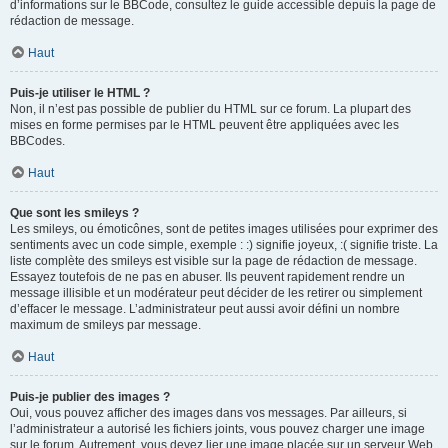
d’informations sur le BBCode, consultez le guide accessible depuis la page de
rédaction de message.
Haut
Puis-je utiliser le HTML ?
Non, il n’est pas possible de publier du HTML sur ce forum. La plupart des
mises en forme permises par le HTML peuvent être appliquées avec les
BBCodes.
Haut
Que sont les smileys ?
Les smileys, ou émoticônes, sont de petites images utilisées pour exprimer des
sentiments avec un code simple, exemple : :) signifie joyeux, :( signifie triste. La
liste complète des smileys est visible sur la page de rédaction de message.
Essayez toutefois de ne pas en abuser. Ils peuvent rapidement rendre un
message illisible et un modérateur peut décider de les retirer ou simplement
d’effacer le message. L’administrateur peut aussi avoir défini un nombre
maximum de smileys par message.
Haut
Puis-je publier des images ?
Oui, vous pouvez afficher des images dans vos messages. Par ailleurs, si
l’administrateur a autorisé les fichiers joints, vous pouvez charger une image
sur le forum. Autrement, vous devez lier une image placée sur un serveur Web