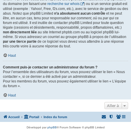
du domaine (en faisant une
recherche sur whois
) ou si un service gratuit est
utilisé (exemple : Yahoo!, Free, f2s.com, etc.), avec le service de gestion ou des
abus. Notez que phpBB Limited
n’a absolument aucun contrôle
et ne peut
être, en aucun cas, tenu pour responsable sur
comment
,
où
ou
par qui
ce
forum est utilisé. Il est inutile de contacter phpBB Limited pour toute question
légale (cessions et désistements, responsabilité, propos diffamatoires, etc.)
non directement liée
au site Internet phpbb.com ou au logiciel phpBB lui-
même. Si vous adressez un courriel au groupe phpBB à propos de l’utilisation
par une tierce partie
de ce logiciel vous devez vous attendre à une réponse
très courte voire à aucune réponse du tout.
Haut
Comment puis-je contacter un administrateur du forum ?
Pour l’ensemble des utilisateurs du forum, vous pouvez utiliser le lien « Nous
contacter », si ce dernier a été activé par un administrateur.
Pour les membres du forum, vous pouvez également utiliser le lien « L’équipe
du forum ».
Haut
Aller à
Accueil
Portail
Index du forum
Développé par
phpBB
® Forum Software © phpBB Limited