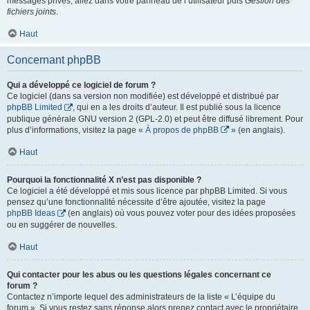
messages privés, allez dans votre panneau de l’utilisateur puis
Gestion des
fichiers joints
.
Haut
Concernant phpBB
Qui a développé ce logiciel de forum ?
Ce logiciel (dans sa version non modifiée) est développé et distribué par
phpBB Limited
, qui en a les droits d’auteur. Il est publié sous la licence
publique générale GNU version 2 (GPL-2.0) et peut être diffusé librement. Pour
plus d’informations, visitez la page «
À propos de phpBB
» (en anglais).
Haut
Pourquoi la fonctionnalité X n’est pas disponible ?
Ce logiciel a été développé et mis sous licence par phpBB Limited. Si vous
pensez qu’une fonctionnalité nécessite d’être ajoutée, visitez la page
phpBB Ideas
(en anglais) où vous pouvez voter pour des idées proposées
ou en suggérer de nouvelles.
Haut
Qui contacter pour les abus ou les questions légales concernant ce
forum ?
Contactez n’importe lequel des administrateurs de la liste « L’équipe du
forum ». Si vous restez sans réponse alors prenez contact avec le propriétaire