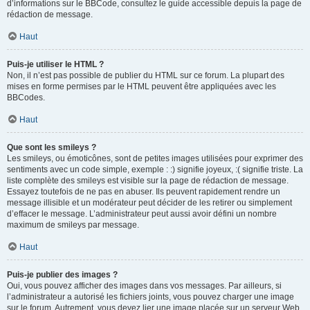
d’informations sur le BBCode, consultez le guide accessible depuis la page de
rédaction de message.
Haut
Puis-je utiliser le HTML ?
Non, il n’est pas possible de publier du HTML sur ce forum. La plupart des
mises en forme permises par le HTML peuvent être appliquées avec les
BBCodes.
Haut
Que sont les smileys ?
Les smileys, ou émoticônes, sont de petites images utilisées pour exprimer des
sentiments avec un code simple, exemple : :) signifie joyeux, :( signifie triste. La
liste complète des smileys est visible sur la page de rédaction de message.
Essayez toutefois de ne pas en abuser. Ils peuvent rapidement rendre un
message illisible et un modérateur peut décider de les retirer ou simplement
d’effacer le message. L’administrateur peut aussi avoir défini un nombre
maximum de smileys par message.
Haut
Puis-je publier des images ?
Oui, vous pouvez afficher des images dans vos messages. Par ailleurs, si
l’administrateur a autorisé les fichiers joints, vous pouvez charger une image
sur le forum. Autrement, vous devez lier une image placée sur un serveur Web