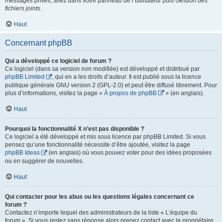
messages privés, allez dans votre panneau de l’utilisateur puis
Gestion des
fichiers joints
.
Haut
Concernant phpBB
Qui a développé ce logiciel de forum ?
Ce logiciel (dans sa version non modifiée) est développé et distribué par
phpBB Limited
, qui en a les droits d’auteur. Il est publié sous la licence
publique générale GNU version 2 (GPL-2.0) et peut être diffusé librement. Pour
plus d’informations, visitez la page «
À propos de phpBB
» (en anglais).
Haut
Pourquoi la fonctionnalité X n’est pas disponible ?
Ce logiciel a été développé et mis sous licence par phpBB Limited. Si vous
pensez qu’une fonctionnalité nécessite d’être ajoutée, visitez la page
phpBB Ideas
(en anglais) où vous pouvez voter pour des idées proposées
ou en suggérer de nouvelles.
Haut
Qui contacter pour les abus ou les questions légales concernant ce
forum ?
Contactez n’importe lequel des administrateurs de la liste « L’équipe du
forum ». Si vous restez sans réponse alors prenez contact avec le propriétaire