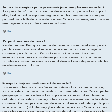
Je me suis enregistré par le passé mais je ne peux plus me connecter ?!
Il est possible qu’un administrateur ait désactivé ou supprimé votre compte. En
effet, il est courant de supprimer régulièrement les membres ne postant pas
pour réduire la taille de la base de données. Si cela vous arrive, tentez de vous
ré-enregistrer et soyez plus investi sur le forum.
Haut
J’ai perdu mon mot de passe !
Pas de panique ! Bien que votre mot de passe ne puisse pas être récupéré, il
peut facilement être réinitialisé. Pour ce faire, rendez vous sur la page de
connexion puis cliquez sur
J’ai oublié mon mot de passe
. Suivez les
instructions énoncées et vous devriez pouvoir à nouveau vous connecter.
Si toutefois vous ne parveniez pas à réinitialiser votre mot de passe, contactez
un administrateur du forum.
Haut
Pourquoi suis-je automatiquement déconnecté ?
Si vous ne cochez pas la case
Se souvenir de moi
lors de votre connexion,
vous ne resterez connecté que pendant une durée déterminée. Cela empêche
que quelqu’un d’autre utilise votre compte à votre insu en utilisant le même
ordinateur. Pour rester connecté, cochez la case
Se souvenir de moi
lors de la
connexion. Ce n’est pas recommandé si vous utilisez un ordinateur public pour
accéder au forum (bibliothèque, cyber-café, université, etc.). Si vous ne voyez
pas cette case, cela signifie qu’un administrateur du forum a désactivé cette