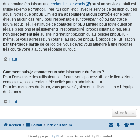
du domaine (en faisant une
recherche sur whois
) ou si un service gratuit est
utilisé (exemple : Yahoo!, Free, f2s.com, etc.), avec le service de gestion ou des
abus. Notez que phpBB Limited
n’a absolument aucun contrôle
et ne peut
être, en aucun cas, tenu pour responsable sur
comment
,
où
ou
par qui
ce
forum est utilisé. Il est inutile de contacter phpBB Limited pour toute question
légale (cessions et désistements, responsabilité, propos diffamatoires, etc.)
non directement liée
au site Internet phpbb.com ou au logiciel phpBB lui-
même. Si vous adressez un courriel au groupe phpBB à propos de l’utilisation
par une tierce partie
de ce logiciel vous devez vous attendre à une réponse
très courte voire à aucune réponse du tout.
Haut
Comment puis-je contacter un administrateur du forum ?
Pour l’ensemble des utilisateurs du forum, vous pouvez utiliser le lien « Nous
contacter », si ce dernier a été activé par un administrateur.
Pour les membres du forum, vous pouvez également utiliser le lien « L’équipe
du forum ».
Haut
Aller à
Accueil
Portail
Index du forum
Développé par
phpBB
® Forum Software © phpBB Limited