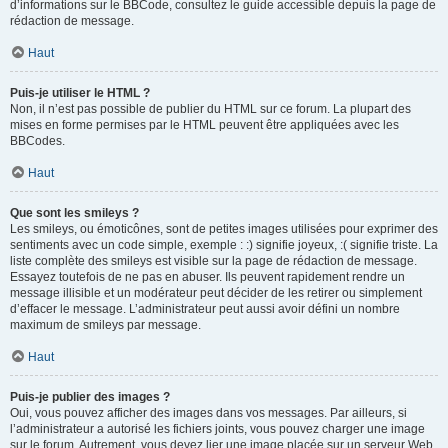
d’informations sur le BBCode, consultez le guide accessible depuis la page de
rédaction de message.
Haut
Puis-je utiliser le HTML ?
Non, il n’est pas possible de publier du HTML sur ce forum. La plupart des
mises en forme permises par le HTML peuvent être appliquées avec les
BBCodes.
Haut
Que sont les smileys ?
Les smileys, ou émoticônes, sont de petites images utilisées pour exprimer des
sentiments avec un code simple, exemple : :) signifie joyeux, :( signifie triste. La
liste complète des smileys est visible sur la page de rédaction de message.
Essayez toutefois de ne pas en abuser. Ils peuvent rapidement rendre un
message illisible et un modérateur peut décider de les retirer ou simplement
d’effacer le message. L’administrateur peut aussi avoir défini un nombre
maximum de smileys par message.
Haut
Puis-je publier des images ?
Oui, vous pouvez afficher des images dans vos messages. Par ailleurs, si
l’administrateur a autorisé les fichiers joints, vous pouvez charger une image
sur le forum. Autrement, vous devez lier une image placée sur un serveur Web