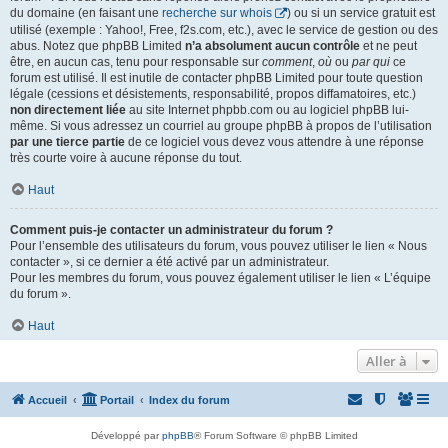
du domaine (en faisant une
recherche sur whois
) ou si un service gratuit est
utilisé (exemple : Yahoo!, Free, f2s.com, etc.), avec le service de gestion ou des
abus. Notez que phpBB Limited
n’a absolument aucun contrôle
et ne peut
être, en aucun cas, tenu pour responsable sur
comment
,
où
ou
par qui
ce
forum est utilisé. Il est inutile de contacter phpBB Limited pour toute question
légale (cessions et désistements, responsabilité, propos diffamatoires, etc.)
non directement liée
au site Internet phpbb.com ou au logiciel phpBB lui-
même. Si vous adressez un courriel au groupe phpBB à propos de l’utilisation
par une tierce partie
de ce logiciel vous devez vous attendre à une réponse
très courte voire à aucune réponse du tout.
Haut
Comment puis-je contacter un administrateur du forum ?
Pour l’ensemble des utilisateurs du forum, vous pouvez utiliser le lien « Nous
contacter », si ce dernier a été activé par un administrateur.
Pour les membres du forum, vous pouvez également utiliser le lien « L’équipe
du forum ».
Haut
Aller à
Accueil
Portail
Index du forum
Développé par
phpBB
® Forum Software © phpBB Limited