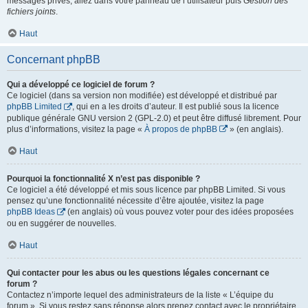
messages privés, allez dans votre panneau de l’utilisateur puis
Gestion des
fichiers joints
.
Haut
Concernant phpBB
Qui a développé ce logiciel de forum ?
Ce logiciel (dans sa version non modifiée) est développé et distribué par
phpBB Limited
, qui en a les droits d’auteur. Il est publié sous la licence
publique générale GNU version 2 (GPL-2.0) et peut être diffusé librement. Pour
plus d’informations, visitez la page «
À propos de phpBB
» (en anglais).
Haut
Pourquoi la fonctionnalité X n’est pas disponible ?
Ce logiciel a été développé et mis sous licence par phpBB Limited. Si vous
pensez qu’une fonctionnalité nécessite d’être ajoutée, visitez la page
phpBB Ideas
(en anglais) où vous pouvez voter pour des idées proposées
ou en suggérer de nouvelles.
Haut
Qui contacter pour les abus ou les questions légales concernant ce
forum ?
Contactez n’importe lequel des administrateurs de la liste « L’équipe du
forum ». Si vous restez sans réponse alors prenez contact avec le propriétaire