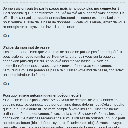
Je me suis enregistré par le passé mais je ne peux plus me connecter ?!
Il est possible qu’un administrateur ait désactivé ou supprimé votre compte. En
effet, il est courant de supprimer régulièrement les membres ne postant pas
pour réduire la taille de la base de données. Si cela vous arrive, tentez de vous
ré-enregistrer et soyez plus investi sur le forum.
Haut
J’ai perdu mon mot de passe !
Pas de panique ! Bien que votre mot de passe ne puisse pas être récupéré, il
peut facilement être réinitialisé. Pour ce faire, rendez vous sur la page de
connexion puis cliquez sur
J’ai oublié mon mot de passe
. Suivez les
instructions énoncées et vous devriez pouvoir à nouveau vous connecter.
Si toutefois vous ne parveniez pas à réinitialiser votre mot de passe, contactez
un administrateur du forum.
Haut
Pourquoi suis-je automatiquement déconnecté ?
Si vous ne cochez pas la case
Se souvenir de moi
lors de votre connexion,
vous ne resterez connecté que pendant une durée déterminée. Cela empêche
que quelqu’un d’autre utilise votre compte à votre insu en utilisant le même
ordinateur. Pour rester connecté, cochez la case
Se souvenir de moi
lors de la
connexion. Ce n’est pas recommandé si vous utilisez un ordinateur public pour
accéder au forum (bibliothèque, cyber-café, université, etc.). Si vous ne voyez
pas cette case, cela signifie qu’un administrateur du forum a désactivé cette