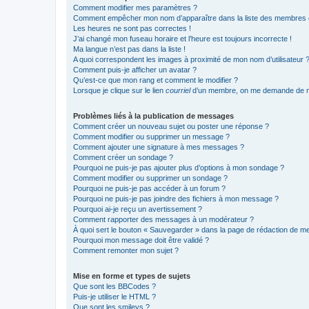
Comment modifier mes paramètres ?
Comment empêcher mon nom d’apparaître dans la liste des membres
Les heures ne sont pas correctes !
J’ai changé mon fuseau horaire et l’heure est toujours incorrecte !
Ma langue n’est pas dans la liste !
A quoi correspondent les images à proximité de mon nom d’utilisateur 
Comment puis-je afficher un avatar ?
Qu’est-ce que mon rang et comment le modifier ?
Lorsque je clique sur le lien
courriel
d’un membre, on me demande de m
Problèmes liés à la publication de messages
Comment créer un nouveau sujet ou poster une réponse ?
Comment modifier ou supprimer un message ?
Comment ajouter une signature à mes messages ?
Comment créer un sondage ?
Pourquoi ne puis-je pas ajouter plus d’options à mon sondage ?
Comment modifier ou supprimer un sondage ?
Pourquoi ne puis-je pas accéder à un forum ?
Pourquoi ne puis-je pas joindre des fichiers à mon message ?
Pourquoi ai-je reçu un avertissement ?
Comment rapporter des messages à un modérateur ?
À quoi sert le bouton « Sauvegarder » dans la page de rédaction de 
Pourquoi mon message doit être validé ?
Comment remonter mon sujet ?
Mise en forme et types de sujets
Que sont les BBCodes ?
Puis-je utiliser le HTML ?
Que sont les smileys ?