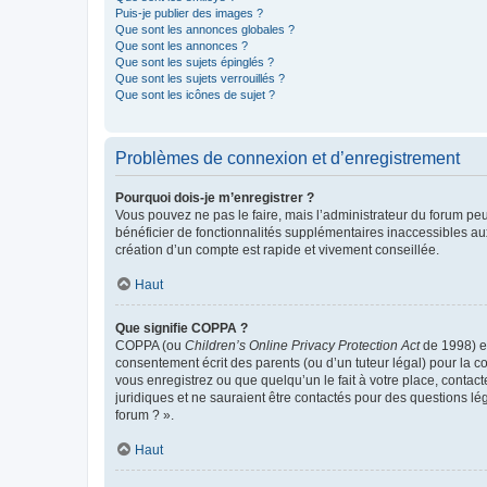
Puis-je publier des images ?
Que sont les annonces globales ?
Que sont les annonces ?
Que sont les sujets épinglés ?
Que sont les sujets verrouillés ?
Que sont les icônes de sujet ?
Problèmes de connexion et d’enregistrement
Pourquoi dois-je m’enregistrer ?
Vous pouvez ne pas le faire, mais l’administrateur du forum peu
bénéficier de fonctionnalités supplémentaires inaccessibles au
création d’un compte est rapide et vivement conseillée.
Haut
Que signifie COPPA ?
COPPA (ou
Children’s Online Privacy Protection Act
de 1998) es
consentement écrit des parents (ou d’un tuteur légal) pour la c
vous enregistrez ou que quelqu’un le fait à votre place, contac
juridiques et ne sauraient être contactés pour des questions lé
forum ? ».
Haut