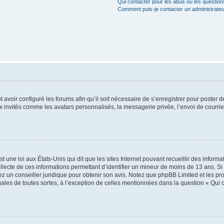
Qui contacter pour les abus ou les questio
Comment puis-je contacter un administrateu
t avoir configuré les forums afin qu’il soit nécessaire de s’enregistrer pour poster
x invités comme les avatars personnalisés, la messagerie privée, l’envoi de courri
t une loi aux États-Unis qui dit que les sites Internet pouvant recueillir des infor
ollecte de ces informations permettant d’identifier un mineur de moins de 13 ans. S
tez un conseiller juridique pour obtenir son avis. Notez que phpBB Limited et les pr
gales de toutes sortes, à l’exception de celles mentionnées dans la question « Qui