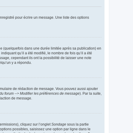
nregistré pour écrire un message. Une liste des options
 (quelquefois dans une durée limitée après sa publication) en
iquant qu’il a été modifié, le nombre de fois qu’il a été
sage, cependant ils ont la possibilité de laisser une note
elqu’un y a répondu.
rmulaire de rédaction de message. Vous pouvez aussi ajouter
du forum --> Modifier les préférences de message
). Par la suite,
daction de message.
ermissions), cliquez sur l’onglet
Sondage
sous la partie
ptions possibles, saisissez une option par ligne dans le