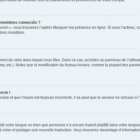
 permettra de modifier tous les paramètres et préférences de votre compte.
s membres connectés ?
forum », vous trouverez l’option
Masquer ma présence en ligne
. Si vous l’activez, 
es invisibles.
ifférent de celui dans lequel vous êtes. Dans ce cas, accédez au
panneau de l’utilisa
ney, etc.). Notez que la modification du fuseau horaire, comme la plupart des para
ecte !
aire et que l’heure est toujours incorrecte, il se peut que le serveur ne soit pas à
nstallé votre langue ou bien que personne n’a encore traduit phpBB dans votre lang
s à créer et partager une nouvelle traduction. Vous trouverez davantage d’information