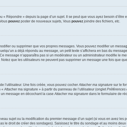
 « Répondre » depuis la page d’un sujet. Il se peut que vous ayez besoin d’être e
: Vous
pouvez
poster de nouveaux sujets, Vous
pouvez
joindre des fichiers, etc.
modifier ou supprimer que vos propres messages. Vous pouvez modifier un message
lqu’un a déjà répondu au message, un petit texte s’affichera en bas du message ind
n. Ce message n’apparaîtra pas si un modérateur ou un administrateur modifie le mes
ive. Notez que les utilisateurs ne peuvent pas supprimer un message une fois que qu
e l’utilisateur. Une fois créée, vous pouvez cocher
Attacher ma signature
sur le fo
 « Attacher ma signature » à partir du panneau de l’utilisateur (onglet
Préférences 
 à un message en décochant la case
Attacher ma signature
dans le formulaire de ré
ouveau sujet ou la modification du premier message d’un sujet (si vous en avez les p
 le droit de créer des sondages). Saisissez le titre du sondage et au moins deux o