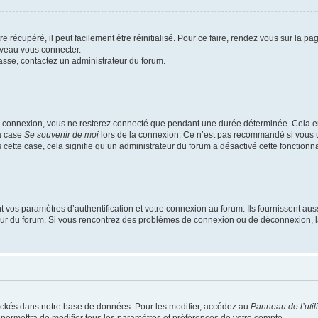
 récupéré, il peut facilement être réinitialisé. Pour ce faire, rendez vous sur la p
uveau vous connecter.
passe, contactez un administrateur du forum.
e connexion, vous ne resterez connecté que pendant une durée déterminée. Cela em
la case
Se souvenir de moi
lors de la connexion. Ce n’est pas recommandé si vous u
s cette case, cela signifie qu’un administrateur du forum a désactivé cette fonctionna
os paramètres d’authentification et votre connexion au forum. Ils fournissent aussi
teur du forum. Si vous rencontrez des problèmes de connexion ou de déconnexion, l
ockés dans notre base de données. Pour les modifier, accédez au
Panneau de l’util