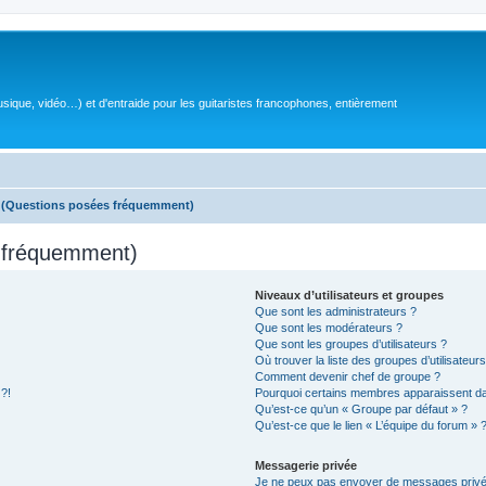
sique, vidéo…) et d'entraide pour les guitaristes francophones, entièrement
s (Questions posées fréquemment)
s fréquemment)
Niveaux d’utilisateurs et groupes
Que sont les administrateurs ?
Que sont les modérateurs ?
Que sont les groupes d’utilisateurs ?
Où trouver la liste des groupes d’utilisateur
Comment devenir chef de groupe ?
 ?!
Pourquoi certains membres apparaissent dan
Qu’est-ce qu’un « Groupe par défaut » ?
Qu’est-ce que le lien « L’équipe du forum » 
Messagerie privée
Je ne peux pas envoyer de messages privé