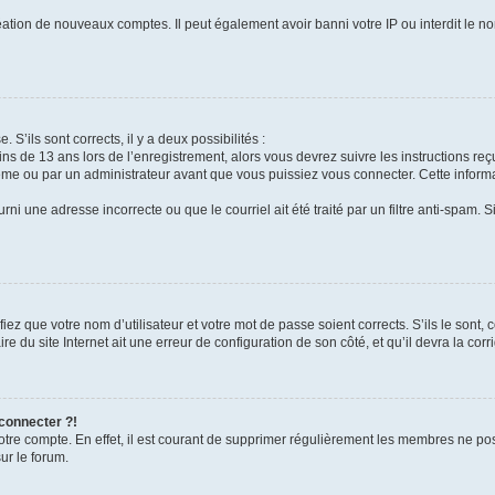
réation de nouveaux comptes. Il peut également avoir banni votre IP ou interdit le no
 S’ils sont corrects, il y a deux possibilités :
ins de 13 ans lors de l’enregistrement, alors vous devrez suivre les instructions r
me ou par un administrateur avant que vous puissiez vous connecter. Cette informat
rni une adresse incorrecte ou que le courriel ait été traité par un filtre anti-spam. S
iez que votre nom d’utilisateur et votre mot de passe soient corrects. S’ils le sont,
e du site Internet ait une erreur de configuration de son côté, et qu’il devra la corri
 connecter ?!
votre compte. En effet, il est courant de supprimer régulièrement les membres ne pos
ur le forum.