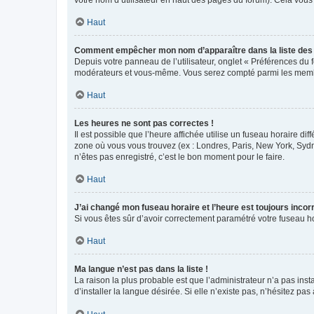
votre nom d’utilisateur en haut des pages du forum). Cela vous
Haut
Comment empêcher mon nom d’apparaître dans la liste de
Depuis votre panneau de l’utilisateur, onglet « Préférences du 
modérateurs et vous-même. Vous serez compté parmi les membr
Haut
Les heures ne sont pas correctes !
Il est possible que l’heure affichée utilise un fuseau horaire d
zone où vous vous trouvez (ex : Londres, Paris, New York, Syd
n’êtes pas enregistré, c’est le bon moment pour le faire.
Haut
J’ai changé mon fuseau horaire et l’heure est toujours incorr
Si vous êtes sûr d’avoir correctement paramétré votre fuseau hor
Haut
Ma langue n’est pas dans la liste !
La raison la plus probable est que l’administrateur n’a pas i
d’installer la langue désirée. Si elle n’existe pas, n’hésitez pa