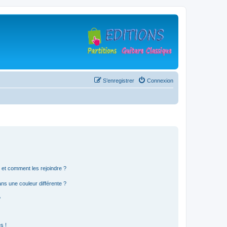
S’enregistrer
Connexion
s et comment les rejoindre ?
s une couleur différente ?
?
s !