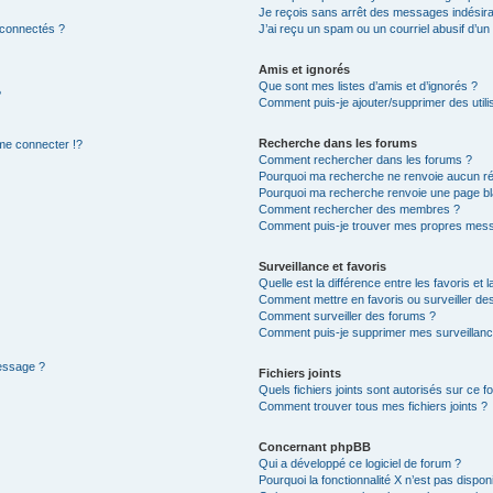
Je reçois sans arrêt des messages indésira
 connectés ?
J’ai reçu un spam ou un courriel abusif d’u
Amis et ignorés
Que sont mes listes d’amis et d’ignorés ?
?
Comment puis-je ajouter/supprimer des utilis
Recherche dans les forums
e connecter !?
Comment rechercher dans les forums ?
Pourquoi ma recherche ne renvoie aucun ré
Pourquoi ma recherche renvoie une page bl
Comment rechercher des membres ?
Comment puis-je trouver mes propres mess
Surveillance et favoris
Quelle est la différence entre les favoris et l
Comment mettre en favoris ou surveiller des
Comment surveiller des forums ?
Comment puis-je supprimer mes surveillanc
message ?
Fichiers joints
Quels fichiers joints sont autorisés sur ce f
Comment trouver tous mes fichiers joints ?
Concernant phpBB
Qui a développé ce logiciel de forum ?
Pourquoi la fonctionnalité X n’est pas dispon