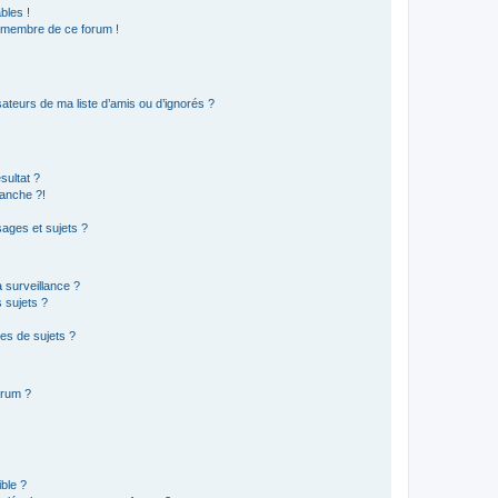
bles !
n membre de ce forum !
ateurs de ma liste d’amis ou d’ignorés ?
sultat ?
anche ?!
ages et sujets ?
a surveillance ?
 sujets ?
es de sujets ?
orum ?
ible ?