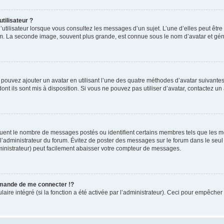
tilisateur ?
utilisateur lorsque vous consultez les messages d’un sujet. L’une d’elles peut êtr
rum. La seconde image, souvent plus grande, est connue sous le nom d’avatar et 
s pouvez ajouter un avatar en utilisant l’une des quatre méthodes d’avatar suivantes 
ont ils sont mis à disposition. Si vous ne pouvez pas utiliser d’avatar, contactez un
iquent le nombre de messages postés ou identifient certains membres tels que les 
ar l’administrateur du forum. Évitez de poster des messages sur le forum dans le seu
ministrateur) peut facilement abaisser votre compteur de messages.
mande de me connecter !?
re intégré (si la fonction a été activée par l’administrateur). Ceci pour empêcher l’u