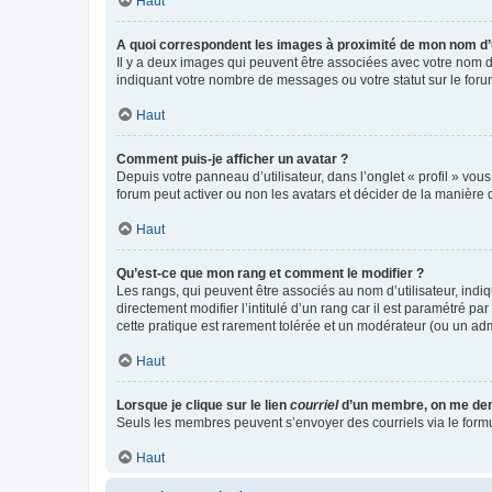
Haut
A quoi correspondent les images à proximité de mon nom d’u
Il y a deux images qui peuvent être associées avec votre nom d’
indiquant votre nombre de messages ou votre statut sur le fo
Haut
Comment puis-je afficher un avatar ?
Depuis votre panneau d’utilisateur, dans l’onglet « profil » vou
forum peut activer ou non les avatars et décider de la manière d
Haut
Qu’est-ce que mon rang et comment le modifier ?
Les rangs, qui peuvent être associés au nom d’utilisateur, ind
directement modifier l’intitulé d’un rang car il est paramétré p
cette pratique est rarement tolérée et un modérateur (ou un ad
Haut
Lorsque je clique sur le lien
courriel
d’un membre, on me de
Seuls les membres peuvent s’envoyer des courriels via le formulai
Haut