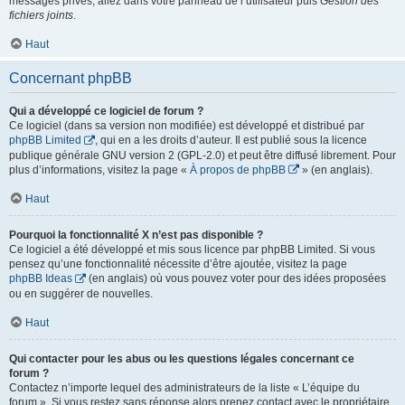
messages privés, allez dans votre panneau de l’utilisateur puis
Gestion des
fichiers joints
.
Haut
Concernant phpBB
Qui a développé ce logiciel de forum ?
Ce logiciel (dans sa version non modifiée) est développé et distribué par
phpBB Limited
, qui en a les droits d’auteur. Il est publié sous la licence
publique générale GNU version 2 (GPL-2.0) et peut être diffusé librement. Pour
plus d’informations, visitez la page «
À propos de phpBB
» (en anglais).
Haut
Pourquoi la fonctionnalité X n’est pas disponible ?
Ce logiciel a été développé et mis sous licence par phpBB Limited. Si vous
pensez qu’une fonctionnalité nécessite d’être ajoutée, visitez la page
phpBB Ideas
(en anglais) où vous pouvez voter pour des idées proposées
ou en suggérer de nouvelles.
Haut
Qui contacter pour les abus ou les questions légales concernant ce
forum ?
Contactez n’importe lequel des administrateurs de la liste « L’équipe du
forum ». Si vous restez sans réponse alors prenez contact avec le propriétaire