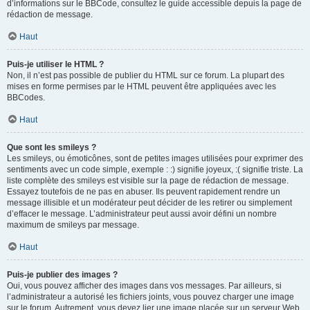
d’informations sur le BBCode, consultez le guide accessible depuis la page de
rédaction de message.
Haut
Puis-je utiliser le HTML ?
Non, il n’est pas possible de publier du HTML sur ce forum. La plupart des
mises en forme permises par le HTML peuvent être appliquées avec les
BBCodes.
Haut
Que sont les smileys ?
Les smileys, ou émoticônes, sont de petites images utilisées pour exprimer des
sentiments avec un code simple, exemple : :) signifie joyeux, :( signifie triste. La
liste complète des smileys est visible sur la page de rédaction de message.
Essayez toutefois de ne pas en abuser. Ils peuvent rapidement rendre un
message illisible et un modérateur peut décider de les retirer ou simplement
d’effacer le message. L’administrateur peut aussi avoir défini un nombre
maximum de smileys par message.
Haut
Puis-je publier des images ?
Oui, vous pouvez afficher des images dans vos messages. Par ailleurs, si
l’administrateur a autorisé les fichiers joints, vous pouvez charger une image
sur le forum. Autrement, vous devez lier une image placée sur un serveur Web