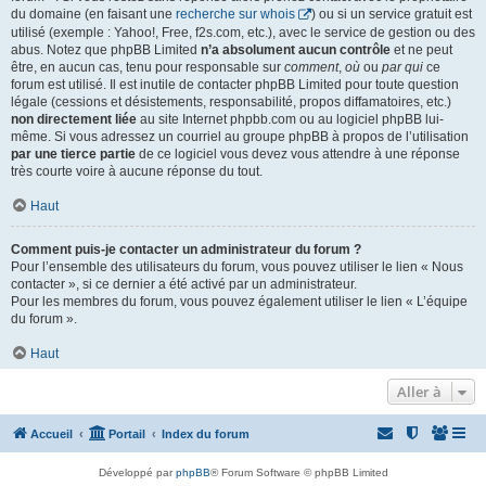
du domaine (en faisant une
recherche sur whois
) ou si un service gratuit est
utilisé (exemple : Yahoo!, Free, f2s.com, etc.), avec le service de gestion ou des
abus. Notez que phpBB Limited
n’a absolument aucun contrôle
et ne peut
être, en aucun cas, tenu pour responsable sur
comment
,
où
ou
par qui
ce
forum est utilisé. Il est inutile de contacter phpBB Limited pour toute question
légale (cessions et désistements, responsabilité, propos diffamatoires, etc.)
non directement liée
au site Internet phpbb.com ou au logiciel phpBB lui-
même. Si vous adressez un courriel au groupe phpBB à propos de l’utilisation
par une tierce partie
de ce logiciel vous devez vous attendre à une réponse
très courte voire à aucune réponse du tout.
Haut
Comment puis-je contacter un administrateur du forum ?
Pour l’ensemble des utilisateurs du forum, vous pouvez utiliser le lien « Nous
contacter », si ce dernier a été activé par un administrateur.
Pour les membres du forum, vous pouvez également utiliser le lien « L’équipe
du forum ».
Haut
Aller à
Accueil
Portail
Index du forum
Développé par
phpBB
® Forum Software © phpBB Limited