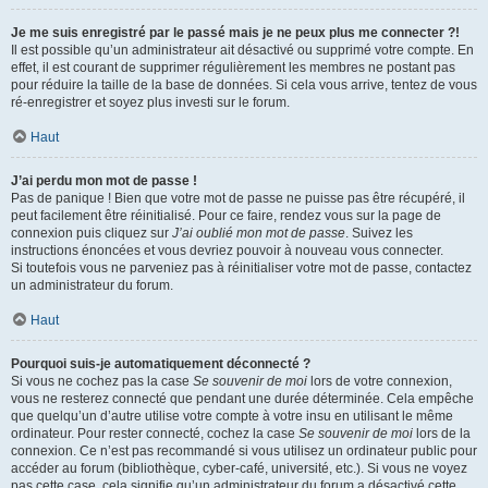
Je me suis enregistré par le passé mais je ne peux plus me connecter ?!
Il est possible qu’un administrateur ait désactivé ou supprimé votre compte. En
effet, il est courant de supprimer régulièrement les membres ne postant pas
pour réduire la taille de la base de données. Si cela vous arrive, tentez de vous
ré-enregistrer et soyez plus investi sur le forum.
Haut
J’ai perdu mon mot de passe !
Pas de panique ! Bien que votre mot de passe ne puisse pas être récupéré, il
peut facilement être réinitialisé. Pour ce faire, rendez vous sur la page de
connexion puis cliquez sur
J’ai oublié mon mot de passe
. Suivez les
instructions énoncées et vous devriez pouvoir à nouveau vous connecter.
Si toutefois vous ne parveniez pas à réinitialiser votre mot de passe, contactez
un administrateur du forum.
Haut
Pourquoi suis-je automatiquement déconnecté ?
Si vous ne cochez pas la case
Se souvenir de moi
lors de votre connexion,
vous ne resterez connecté que pendant une durée déterminée. Cela empêche
que quelqu’un d’autre utilise votre compte à votre insu en utilisant le même
ordinateur. Pour rester connecté, cochez la case
Se souvenir de moi
lors de la
connexion. Ce n’est pas recommandé si vous utilisez un ordinateur public pour
accéder au forum (bibliothèque, cyber-café, université, etc.). Si vous ne voyez
pas cette case, cela signifie qu’un administrateur du forum a désactivé cette