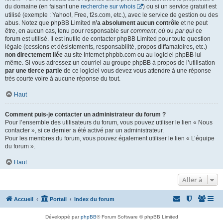
du domaine (en faisant une
recherche sur whois
) ou si un service gratuit est
utilisé (exemple : Yahoo!, Free, f2s.com, etc.), avec le service de gestion ou des
abus. Notez que phpBB Limited
n’a absolument aucun contrôle
et ne peut
être, en aucun cas, tenu pour responsable sur
comment
,
où
ou
par qui
ce
forum est utilisé. Il est inutile de contacter phpBB Limited pour toute question
légale (cessions et désistements, responsabilité, propos diffamatoires, etc.)
non directement liée
au site Internet phpbb.com ou au logiciel phpBB lui-
même. Si vous adressez un courriel au groupe phpBB à propos de l’utilisation
par une tierce partie
de ce logiciel vous devez vous attendre à une réponse
très courte voire à aucune réponse du tout.
Haut
Comment puis-je contacter un administrateur du forum ?
Pour l’ensemble des utilisateurs du forum, vous pouvez utiliser le lien « Nous
contacter », si ce dernier a été activé par un administrateur.
Pour les membres du forum, vous pouvez également utiliser le lien « L’équipe
du forum ».
Haut
Aller à
Accueil
Portail
Index du forum
Développé par
phpBB
® Forum Software © phpBB Limited