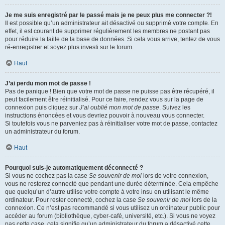
Je me suis enregistré par le passé mais je ne peux plus me connecter ?!
Il est possible qu’un administrateur ait désactivé ou supprimé votre compte. En
effet, il est courant de supprimer régulièrement les membres ne postant pas
pour réduire la taille de la base de données. Si cela vous arrive, tentez de vous
ré-enregistrer et soyez plus investi sur le forum.
Haut
J’ai perdu mon mot de passe !
Pas de panique ! Bien que votre mot de passe ne puisse pas être récupéré, il
peut facilement être réinitialisé. Pour ce faire, rendez vous sur la page de
connexion puis cliquez sur
J’ai oublié mon mot de passe
. Suivez les
instructions énoncées et vous devriez pouvoir à nouveau vous connecter.
Si toutefois vous ne parveniez pas à réinitialiser votre mot de passe, contactez
un administrateur du forum.
Haut
Pourquoi suis-je automatiquement déconnecté ?
Si vous ne cochez pas la case
Se souvenir de moi
lors de votre connexion,
vous ne resterez connecté que pendant une durée déterminée. Cela empêche
que quelqu’un d’autre utilise votre compte à votre insu en utilisant le même
ordinateur. Pour rester connecté, cochez la case
Se souvenir de moi
lors de la
connexion. Ce n’est pas recommandé si vous utilisez un ordinateur public pour
accéder au forum (bibliothèque, cyber-café, université, etc.). Si vous ne voyez
pas cette case, cela signifie qu’un administrateur du forum a désactivé cette