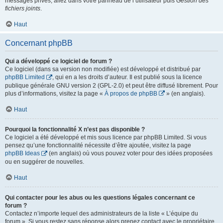
messages privés, allez dans votre panneau de l’utilisateur puis
Gestion des
fichiers joints
.
Haut
Concernant phpBB
Qui a développé ce logiciel de forum ?
Ce logiciel (dans sa version non modifiée) est développé et distribué par
phpBB Limited
, qui en a les droits d’auteur. Il est publié sous la licence
publique générale GNU version 2 (GPL-2.0) et peut être diffusé librement. Pour
plus d’informations, visitez la page «
À propos de phpBB
» (en anglais).
Haut
Pourquoi la fonctionnalité X n’est pas disponible ?
Ce logiciel a été développé et mis sous licence par phpBB Limited. Si vous
pensez qu’une fonctionnalité nécessite d’être ajoutée, visitez la page
phpBB Ideas
(en anglais) où vous pouvez voter pour des idées proposées
ou en suggérer de nouvelles.
Haut
Qui contacter pour les abus ou les questions légales concernant ce
forum ?
Contactez n’importe lequel des administrateurs de la liste « L’équipe du
forum ». Si vous restez sans réponse alors prenez contact avec le propriétaire