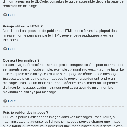
d’informations sur le BBCode, consultez le guide accessible depuis la page de
rédaction de message.
Haut
Puis-je utiliser le HTML ?
Non, il n’est pas possible de publier du HTML sur ce forum. La plupart des
mises en forme permises par le HTML peuvent être appliquées avec les
BBCodes.
Haut
Que sont les smileys ?
Les smileys, ou émoticônes, sont de petites images utilisées pour exprimer des
sentiments avec un code simple, exemple : :) signifie joyeux, :( signifie triste. La
liste complète des smileys est visible sur la page de rédaction de message.
Essayez toutefois de ne pas en abuser. Ils peuvent rapidement rendre un
message illisible et un modérateur peut décider de les retirer ou simplement
d’effacer le message. L’administrateur peut aussi avoir défini un nombre
maximum de smileys par message.
Haut
Puis-je publier des images ?
Oui, vous pouvez afficher des images dans vos messages. Par ailleurs, si
l’administrateur a autorisé les fichiers joints, vous pouvez charger une image
sur le forum. Autrement, vous devez lier une image placée sur un serveur Web