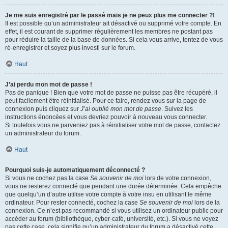
Je me suis enregistré par le passé mais je ne peux plus me connecter ?!
Il est possible qu’un administrateur ait désactivé ou supprimé votre compte. En
effet, il est courant de supprimer régulièrement les membres ne postant pas
pour réduire la taille de la base de données. Si cela vous arrive, tentez de vous
ré-enregistrer et soyez plus investi sur le forum.
Haut
J’ai perdu mon mot de passe !
Pas de panique ! Bien que votre mot de passe ne puisse pas être récupéré, il
peut facilement être réinitialisé. Pour ce faire, rendez vous sur la page de
connexion puis cliquez sur
J’ai oublié mon mot de passe
. Suivez les
instructions énoncées et vous devriez pouvoir à nouveau vous connecter.
Si toutefois vous ne parveniez pas à réinitialiser votre mot de passe, contactez
un administrateur du forum.
Haut
Pourquoi suis-je automatiquement déconnecté ?
Si vous ne cochez pas la case
Se souvenir de moi
lors de votre connexion,
vous ne resterez connecté que pendant une durée déterminée. Cela empêche
que quelqu’un d’autre utilise votre compte à votre insu en utilisant le même
ordinateur. Pour rester connecté, cochez la case
Se souvenir de moi
lors de la
connexion. Ce n’est pas recommandé si vous utilisez un ordinateur public pour
accéder au forum (bibliothèque, cyber-café, université, etc.). Si vous ne voyez
pas cette case, cela signifie qu’un administrateur du forum a désactivé cette