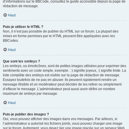
d’informations sur le BBCode, consultez le guide accessible depuis la page de
rédaction de message.
Haut
Puis-je utiliser le HTML ?
Non, il n’est pas possible de publier du HTML sur ce forum. La plupart des
mises en forme permises par le HTML peuvent être appliquées avec les
BBCodes.
Haut
Que sont les smileys ?
Les smileys, ou émoticônes, sont de petites images utilisées pour exprimer des
sentiments avec un code simple, exemple : :) signifie joyeux, :( signifie triste. La
liste complète des smileys est visible sur la page de rédaction de message.
Essayez toutefois de ne pas en abuser. Ils peuvent rapidement rendre un
message illisible et un modérateur peut décider de les retirer ou simplement
d’effacer le message. L’administrateur peut aussi avoir défini un nombre
maximum de smileys par message.
Haut
Puis-je publier des images ?
Oui, vous pouvez afficher des images dans vos messages. Par ailleurs, si
l’administrateur a autorisé les fichiers joints, vous pouvez charger une image
sur le forum. Autrement, vous devez lier une image placée sur un serveur Web