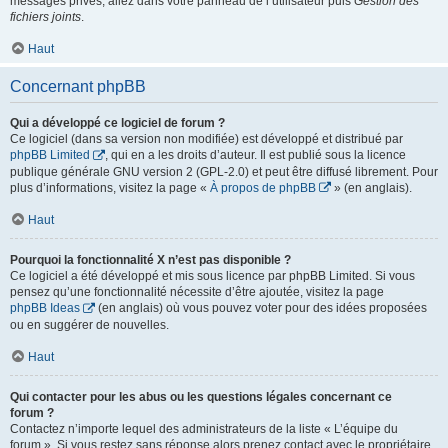
messages privés, allez dans votre panneau de l’utilisateur puis
Gestion des
fichiers joints
.
Haut
Concernant phpBB
Qui a développé ce logiciel de forum ?
Ce logiciel (dans sa version non modifiée) est développé et distribué par
phpBB Limited
, qui en a les droits d’auteur. Il est publié sous la licence
publique générale GNU version 2 (GPL-2.0) et peut être diffusé librement. Pour
plus d’informations, visitez la page «
À propos de phpBB
» (en anglais).
Haut
Pourquoi la fonctionnalité X n’est pas disponible ?
Ce logiciel a été développé et mis sous licence par phpBB Limited. Si vous
pensez qu’une fonctionnalité nécessite d’être ajoutée, visitez la page
phpBB Ideas
(en anglais) où vous pouvez voter pour des idées proposées
ou en suggérer de nouvelles.
Haut
Qui contacter pour les abus ou les questions légales concernant ce
forum ?
Contactez n’importe lequel des administrateurs de la liste « L’équipe du
forum ». Si vous restez sans réponse alors prenez contact avec le propriétaire