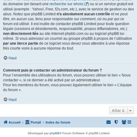
du domaine (en faisant une
recherche sur whois
) ou si un service gratuit est
utilisé (exemple : Yahoo!, Free, f2s.com, etc.), avec le service de gestion ou des
abus. Notez que phpBB Limited
n’a absolument aucun contrôle
et ne peut
être, en aucun cas, tenu pour responsable sur
comment
,
où
ou
par qui
ce
forum est utilisé. Il est inutile de contacter phpBB Limited pour toute question
légale (cessions et désistements, responsabilité, propos diffamatoires, etc.)
non directement liée
au site Internet phpbb.com ou au logiciel phpBB lui-
même. Si vous adressez un courriel au groupe phpBB à propos de l’utilisation
par une tierce partie
de ce logiciel vous devez vous attendre à une réponse
très courte voire à aucune réponse du tout.
Haut
Comment puis-je contacter un administrateur du forum ?
Pour l’ensemble des utilisateurs du forum, vous pouvez utiliser le lien « Nous
contacter », si ce dernier a été activé par un administrateur.
Pour les membres du forum, vous pouvez également utiliser le lien « L’équipe
du forum ».
Haut
Aller à
Accueil
Portail
Index du forum
Développé par
phpBB
® Forum Software © phpBB Limited