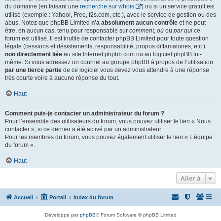
du domaine (en faisant une
recherche sur whois
) ou si un service gratuit est
utilisé (exemple : Yahoo!, Free, f2s.com, etc.), avec le service de gestion ou des
abus. Notez que phpBB Limited
n’a absolument aucun contrôle
et ne peut
être, en aucun cas, tenu pour responsable sur
comment
,
où
ou
par qui
ce
forum est utilisé. Il est inutile de contacter phpBB Limited pour toute question
légale (cessions et désistements, responsabilité, propos diffamatoires, etc.)
non directement liée
au site Internet phpbb.com ou au logiciel phpBB lui-
même. Si vous adressez un courriel au groupe phpBB à propos de l’utilisation
par une tierce partie
de ce logiciel vous devez vous attendre à une réponse
très courte voire à aucune réponse du tout.
Haut
Comment puis-je contacter un administrateur du forum ?
Pour l’ensemble des utilisateurs du forum, vous pouvez utiliser le lien « Nous
contacter », si ce dernier a été activé par un administrateur.
Pour les membres du forum, vous pouvez également utiliser le lien « L’équipe
du forum ».
Haut
Aller à
Accueil
Portail
Index du forum
Développé par
phpBB
® Forum Software © phpBB Limited