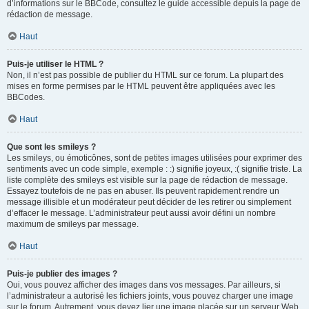
d’informations sur le BBCode, consultez le guide accessible depuis la page de
rédaction de message.
Haut
Puis-je utiliser le HTML ?
Non, il n’est pas possible de publier du HTML sur ce forum. La plupart des
mises en forme permises par le HTML peuvent être appliquées avec les
BBCodes.
Haut
Que sont les smileys ?
Les smileys, ou émoticônes, sont de petites images utilisées pour exprimer des
sentiments avec un code simple, exemple : :) signifie joyeux, :( signifie triste. La
liste complète des smileys est visible sur la page de rédaction de message.
Essayez toutefois de ne pas en abuser. Ils peuvent rapidement rendre un
message illisible et un modérateur peut décider de les retirer ou simplement
d’effacer le message. L’administrateur peut aussi avoir défini un nombre
maximum de smileys par message.
Haut
Puis-je publier des images ?
Oui, vous pouvez afficher des images dans vos messages. Par ailleurs, si
l’administrateur a autorisé les fichiers joints, vous pouvez charger une image
sur le forum. Autrement, vous devez lier une image placée sur un serveur Web