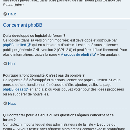
messages privés, allez dans votre panneau de l’utilisateur puis
Gestion des
fichiers joints
.
Haut
Concernant phpBB
Qui a développé ce logiciel de forum ?
Ce logiciel (dans sa version non modifiée) est développé et distribué par
phpBB Limited
, qui en a les droits d’auteur. Il est publié sous la licence
publique générale GNU version 2 (GPL-2.0) et peut être diffusé librement. Pour
plus d’informations, visitez la page «
À propos de phpBB
» (en anglais).
Haut
Pourquoi la fonctionnalité X n’est pas disponible ?
Ce logiciel a été développé et mis sous licence par phpBB Limited. Si vous
pensez qu’une fonctionnalité nécessite d’être ajoutée, visitez la page
phpBB Ideas
(en anglais) où vous pouvez voter pour des idées proposées
ou en suggérer de nouvelles.
Haut
Qui contacter pour les abus ou les questions légales concernant ce
forum ?
Contactez n’importe lequel des administrateurs de la liste « L’équipe du
forum ». Si vous restez sans réponse alors prenez contact avec le propriétaire