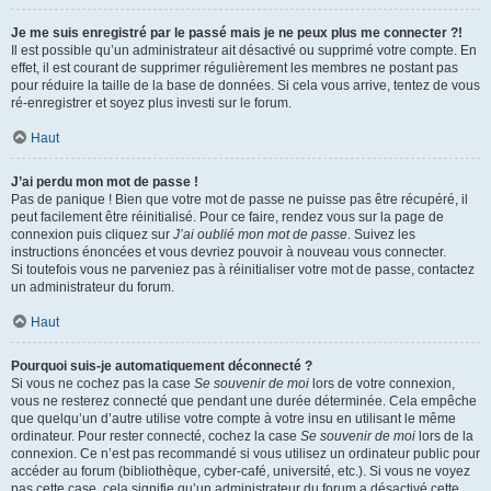
Je me suis enregistré par le passé mais je ne peux plus me connecter ?!
Il est possible qu’un administrateur ait désactivé ou supprimé votre compte. En
effet, il est courant de supprimer régulièrement les membres ne postant pas
pour réduire la taille de la base de données. Si cela vous arrive, tentez de vous
ré-enregistrer et soyez plus investi sur le forum.
Haut
J’ai perdu mon mot de passe !
Pas de panique ! Bien que votre mot de passe ne puisse pas être récupéré, il
peut facilement être réinitialisé. Pour ce faire, rendez vous sur la page de
connexion puis cliquez sur
J’ai oublié mon mot de passe
. Suivez les
instructions énoncées et vous devriez pouvoir à nouveau vous connecter.
Si toutefois vous ne parveniez pas à réinitialiser votre mot de passe, contactez
un administrateur du forum.
Haut
Pourquoi suis-je automatiquement déconnecté ?
Si vous ne cochez pas la case
Se souvenir de moi
lors de votre connexion,
vous ne resterez connecté que pendant une durée déterminée. Cela empêche
que quelqu’un d’autre utilise votre compte à votre insu en utilisant le même
ordinateur. Pour rester connecté, cochez la case
Se souvenir de moi
lors de la
connexion. Ce n’est pas recommandé si vous utilisez un ordinateur public pour
accéder au forum (bibliothèque, cyber-café, université, etc.). Si vous ne voyez
pas cette case, cela signifie qu’un administrateur du forum a désactivé cette