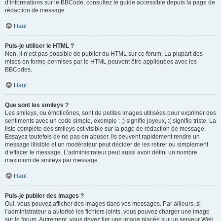
d’informations sur le BBCode, consultez le guide accessible depuis la page de
rédaction de message.
Haut
Puis-je utiliser le HTML ?
Non, il n’est pas possible de publier du HTML sur ce forum. La plupart des
mises en forme permises par le HTML peuvent être appliquées avec les
BBCodes.
Haut
Que sont les smileys ?
Les smileys, ou émoticônes, sont de petites images utilisées pour exprimer des
sentiments avec un code simple, exemple : :) signifie joyeux, :( signifie triste. La
liste complète des smileys est visible sur la page de rédaction de message.
Essayez toutefois de ne pas en abuser. Ils peuvent rapidement rendre un
message illisible et un modérateur peut décider de les retirer ou simplement
d’effacer le message. L’administrateur peut aussi avoir défini un nombre
maximum de smileys par message.
Haut
Puis-je publier des images ?
Oui, vous pouvez afficher des images dans vos messages. Par ailleurs, si
l’administrateur a autorisé les fichiers joints, vous pouvez charger une image
sur le forum. Autrement, vous devez lier une image placée sur un serveur Web