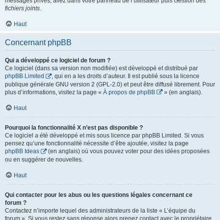
messages privés, allez dans votre panneau de l’utilisateur puis
Gestion des
fichiers joints
.
Haut
Concernant phpBB
Qui a développé ce logiciel de forum ?
Ce logiciel (dans sa version non modifiée) est développé et distribué par
phpBB Limited
, qui en a les droits d’auteur. Il est publié sous la licence
publique générale GNU version 2 (GPL-2.0) et peut être diffusé librement. Pour
plus d’informations, visitez la page «
À propos de phpBB
» (en anglais).
Haut
Pourquoi la fonctionnalité X n’est pas disponible ?
Ce logiciel a été développé et mis sous licence par phpBB Limited. Si vous
pensez qu’une fonctionnalité nécessite d’être ajoutée, visitez la page
phpBB Ideas
(en anglais) où vous pouvez voter pour des idées proposées
ou en suggérer de nouvelles.
Haut
Qui contacter pour les abus ou les questions légales concernant ce
forum ?
Contactez n’importe lequel des administrateurs de la liste « L’équipe du
forum ». Si vous restez sans réponse alors prenez contact avec le propriétaire