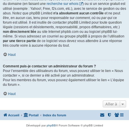
du domaine (en faisant une
recherche sur whois
) ou si un service gratuit est
utilisé (exemple : Yahoo!, Free, f2s.com, etc.), avec le service de gestion ou des
abus. Notez que phpBB Limited
n’a absolument aucun contrôle
et ne peut
être, en aucun cas, tenu pour responsable sur
comment
,
où
ou
par qui
ce
forum est utilisé. Il est inutile de contacter phpBB Limited pour toute question
légale (cessions et désistements, responsabilité, propos diffamatoires, etc.)
non directement liée
au site Internet phpbb.com ou au logiciel phpBB lui-
même. Si vous adressez un courriel au groupe phpBB à propos de l’utilisation
par une tierce partie
de ce logiciel vous devez vous attendre à une réponse
très courte voire à aucune réponse du tout.
Haut
Comment puis-je contacter un administrateur du forum ?
Pour l’ensemble des utilisateurs du forum, vous pouvez utiliser le lien « Nous
contacter », si ce dernier a été activé par un administrateur.
Pour les membres du forum, vous pouvez également utiliser le lien « L’équipe
du forum ».
Haut
Aller à
Accueil
Portail
Index du forum
Développé par
phpBB
® Forum Software © phpBB Limited