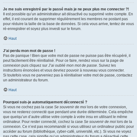
Je me suis enregistré par le passé mais je ne peux plus me connecter ?!
Il est possible qu’un administrateur ait désactivé ou supprimé votre compte. En
effet, il est courant de supprimer régulièrement les membres ne postant pas
pour réduire la taille de la base de données. Si cela vous arrive, tentez de vous
ré-enregistrer et soyez plus investi sur le forum.
Haut
J’ai perdu mon mot de passe !
Pas de panique ! Bien que votre mot de passe ne puisse pas être récupéré, il
peut facilement être réinitialisé. Pour ce faire, rendez vous sur la page de
connexion puis cliquez sur
J’ai oublié mon mot de passe
. Suivez les
instructions énoncées et vous devriez pouvoir à nouveau vous connecter.
Si toutefois vous ne parveniez pas à réinitialiser votre mot de passe, contactez
un administrateur du forum.
Haut
Pourquoi suis-je automatiquement déconnecté ?
Si vous ne cochez pas la case
Se souvenir de moi
lors de votre connexion,
vous ne resterez connecté que pendant une durée déterminée. Cela empêche
que quelqu’un d’autre utilise votre compte à votre insu en utilisant le même
ordinateur. Pour rester connecté, cochez la case
Se souvenir de moi
lors de la
connexion. Ce n’est pas recommandé si vous utilisez un ordinateur public pour
accéder au forum (bibliothèque, cyber-café, université, etc.). Si vous ne voyez
pas cette case, cela signifie qu’un administrateur du forum a désactivé cette