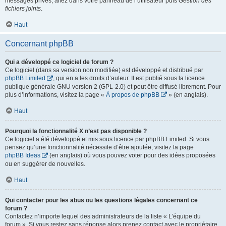
messages privés, allez dans votre panneau de l’utilisateur puis
Gestion des
fichiers joints
.
Haut
Concernant phpBB
Qui a développé ce logiciel de forum ?
Ce logiciel (dans sa version non modifiée) est développé et distribué par
phpBB Limited
, qui en a les droits d’auteur. Il est publié sous la licence
publique générale GNU version 2 (GPL-2.0) et peut être diffusé librement. Pour
plus d’informations, visitez la page «
À propos de phpBB
» (en anglais).
Haut
Pourquoi la fonctionnalité X n’est pas disponible ?
Ce logiciel a été développé et mis sous licence par phpBB Limited. Si vous
pensez qu’une fonctionnalité nécessite d’être ajoutée, visitez la page
phpBB Ideas
(en anglais) où vous pouvez voter pour des idées proposées
ou en suggérer de nouvelles.
Haut
Qui contacter pour les abus ou les questions légales concernant ce
forum ?
Contactez n’importe lequel des administrateurs de la liste « L’équipe du
forum ». Si vous restez sans réponse alors prenez contact avec le propriétaire