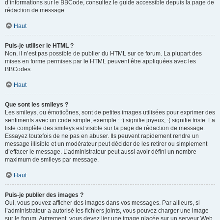
d’informations sur le BBCode, consultez le guide accessible depuis la page de
rédaction de message.
Haut
Puis-je utiliser le HTML ?
Non, il n’est pas possible de publier du HTML sur ce forum. La plupart des
mises en forme permises par le HTML peuvent être appliquées avec les
BBCodes.
Haut
Que sont les smileys ?
Les smileys, ou émoticônes, sont de petites images utilisées pour exprimer des
sentiments avec un code simple, exemple : :) signifie joyeux, :( signifie triste. La
liste complète des smileys est visible sur la page de rédaction de message.
Essayez toutefois de ne pas en abuser. Ils peuvent rapidement rendre un
message illisible et un modérateur peut décider de les retirer ou simplement
d’effacer le message. L’administrateur peut aussi avoir défini un nombre
maximum de smileys par message.
Haut
Puis-je publier des images ?
Oui, vous pouvez afficher des images dans vos messages. Par ailleurs, si
l’administrateur a autorisé les fichiers joints, vous pouvez charger une image
sur le forum. Autrement, vous devez lier une image placée sur un serveur Web