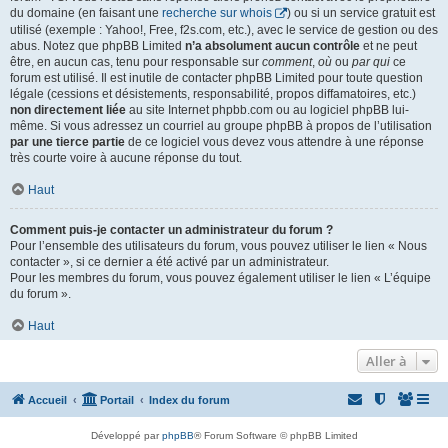
du domaine (en faisant une
recherche sur whois
) ou si un service gratuit est
utilisé (exemple : Yahoo!, Free, f2s.com, etc.), avec le service de gestion ou des
abus. Notez que phpBB Limited
n’a absolument aucun contrôle
et ne peut
être, en aucun cas, tenu pour responsable sur
comment
,
où
ou
par qui
ce
forum est utilisé. Il est inutile de contacter phpBB Limited pour toute question
légale (cessions et désistements, responsabilité, propos diffamatoires, etc.)
non directement liée
au site Internet phpbb.com ou au logiciel phpBB lui-
même. Si vous adressez un courriel au groupe phpBB à propos de l’utilisation
par une tierce partie
de ce logiciel vous devez vous attendre à une réponse
très courte voire à aucune réponse du tout.
Haut
Comment puis-je contacter un administrateur du forum ?
Pour l’ensemble des utilisateurs du forum, vous pouvez utiliser le lien « Nous
contacter », si ce dernier a été activé par un administrateur.
Pour les membres du forum, vous pouvez également utiliser le lien « L’équipe
du forum ».
Haut
Aller à
Accueil
Portail
Index du forum
Développé par
phpBB
® Forum Software © phpBB Limited