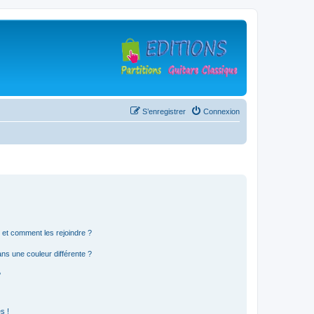
S’enregistrer
Connexion
s et comment les rejoindre ?
s une couleur différente ?
?
s !