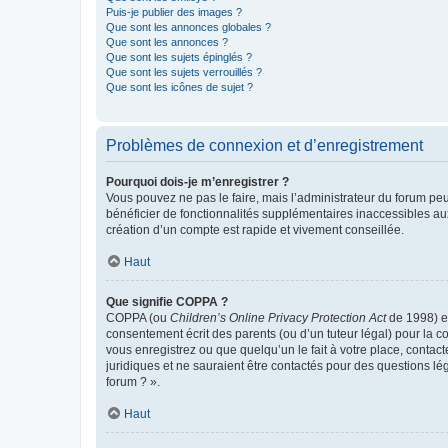
Puis-je publier des images ?
Que sont les annonces globales ?
Que sont les annonces ?
Que sont les sujets épinglés ?
Que sont les sujets verrouillés ?
Que sont les icônes de sujet ?
Problèmes de connexion et d’enregistrement
Pourquoi dois-je m’enregistrer ?
Vous pouvez ne pas le faire, mais l’administrateur du forum peu
bénéficier de fonctionnalités supplémentaires inaccessibles au
création d’un compte est rapide et vivement conseillée.
Haut
Que signifie COPPA ?
COPPA (ou
Children’s Online Privacy Protection Act
de 1998) es
consentement écrit des parents (ou d’un tuteur légal) pour la c
vous enregistrez ou que quelqu’un le fait à votre place, contac
juridiques et ne sauraient être contactés pour des questions lé
forum ? ».
Haut