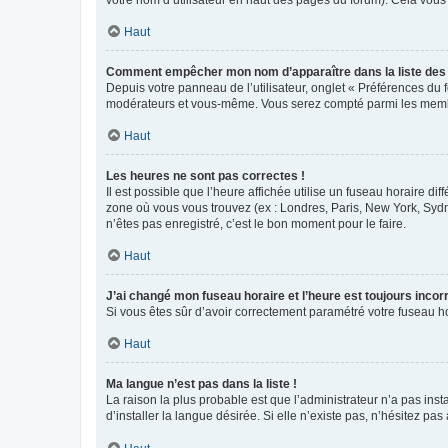
votre nom d’utilisateur en haut des pages du forum). Cela vous
Haut
Comment empêcher mon nom d’apparaître dans la liste de
Depuis votre panneau de l’utilisateur, onglet « Préférences du 
modérateurs et vous-même. Vous serez compté parmi les membr
Haut
Les heures ne sont pas correctes !
Il est possible que l’heure affichée utilise un fuseau horaire d
zone où vous vous trouvez (ex : Londres, Paris, New York, Syd
n’êtes pas enregistré, c’est le bon moment pour le faire.
Haut
J’ai changé mon fuseau horaire et l’heure est toujours incorr
Si vous êtes sûr d’avoir correctement paramétré votre fuseau hor
Haut
Ma langue n’est pas dans la liste !
La raison la plus probable est que l’administrateur n’a pas i
d’installer la langue désirée. Si elle n’existe pas, n’hésitez pa