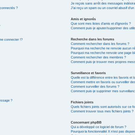
Je reçois sans arrêt des messages indésira
 connectés ?
J’ai reçu un spam ou un courriel abusif d’u
Amis et ignorés
Que sont mes listes d’amis et d’ignorés ?
?
Comment puis-je ajouter/supprimer des utilis
Recherche dans les forums
e connecter !?
Comment rechercher dans les forums ?
Pourquoi ma recherche ne renvoie aucun ré
Pourquoi ma recherche renvoie une page bl
Comment rechercher des membres ?
Comment puis-je trouver mes propres mess
Surveillance et favoris
Quelle est la différence entre les favoris et l
Comment mettre en favoris ou surveiller des
Comment surveiller des forums ?
Comment puis-je supprimer mes surveillanc
message ?
Fichiers joints
Quels fichiers joints sont autorisés sur ce f
Comment trouver tous mes fichiers joints ?
Concernant phpBB
Qui a développé ce logiciel de forum ?
Pourquoi la fonctionnalité X n’est pas dispon