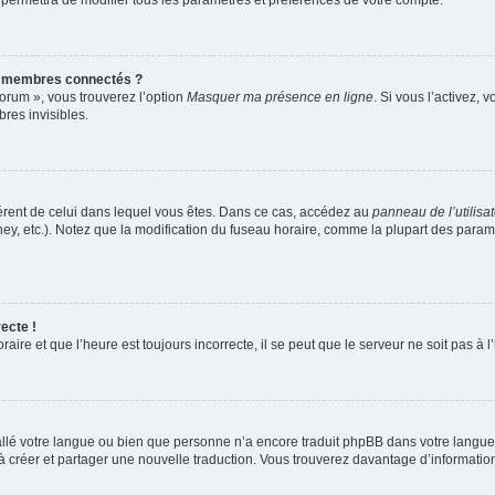
 permettra de modifier tous les paramètres et préférences de votre compte.
s membres connectés ?
forum », vous trouverez l’option
Masquer ma présence en ligne
. Si vous l’activez, 
es invisibles.
ifférent de celui dans lequel vous êtes. Dans ce cas, accédez au
panneau de l’utilisa
ney, etc.). Notez que la modification du fuseau horaire, comme la plupart des para
ecte !
aire et que l’heure est toujours incorrecte, il se peut que le serveur ne soit pas à
nstallé votre langue ou bien que personne n’a encore traduit phpBB dans votre lang
s à créer et partager une nouvelle traduction. Vous trouverez davantage d’information