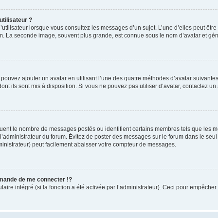
tilisateur ?
utilisateur lorsque vous consultez les messages d’un sujet. L’une d’elles peut êtr
rum. La seconde image, souvent plus grande, est connue sous le nom d’avatar et 
s pouvez ajouter un avatar en utilisant l’une des quatre méthodes d’avatar suivantes 
ont ils sont mis à disposition. Si vous ne pouvez pas utiliser d’avatar, contactez un
iquent le nombre de messages postés ou identifient certains membres tels que les 
ar l’administrateur du forum. Évitez de poster des messages sur le forum dans le seu
ministrateur) peut facilement abaisser votre compteur de messages.
mande de me connecter !?
re intégré (si la fonction a été activée par l’administrateur). Ceci pour empêcher l’u