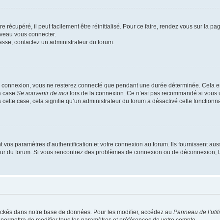
 récupéré, il peut facilement être réinitialisé. Pour ce faire, rendez vous sur la p
uveau vous connecter.
passe, contactez un administrateur du forum.
e connexion, vous ne resterez connecté que pendant une durée déterminée. Cela em
la case
Se souvenir de moi
lors de la connexion. Ce n’est pas recommandé si vous u
s cette case, cela signifie qu’un administrateur du forum a désactivé cette fonctionna
os paramètres d’authentification et votre connexion au forum. Ils fournissent aussi
teur du forum. Si vous rencontrez des problèmes de connexion ou de déconnexion, l
ockés dans notre base de données. Pour les modifier, accédez au
Panneau de l’util