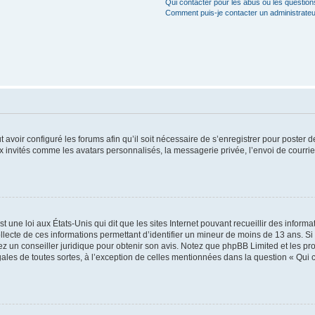
Qui contacter pour les abus ou les questio
Comment puis-je contacter un administrateu
t avoir configuré les forums afin qu’il soit nécessaire de s’enregistrer pour poster
x invités comme les avatars personnalisés, la messagerie privée, l’envoi de courri
t une loi aux États-Unis qui dit que les sites Internet pouvant recueillir des infor
ollecte de ces informations permettant d’identifier un mineur de moins de 13 ans. S
tez un conseiller juridique pour obtenir son avis. Notez que phpBB Limited et les pr
gales de toutes sortes, à l’exception de celles mentionnées dans la question « Qui