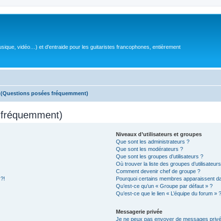
sique, vidéo…) et d'entraide pour les guitaristes francophones, entièrement
s (Questions posées fréquemment)
s fréquemment)
Niveaux d’utilisateurs et groupes
Que sont les administrateurs ?
Que sont les modérateurs ?
Que sont les groupes d’utilisateurs ?
Où trouver la liste des groupes d’utilisateur
Comment devenir chef de groupe ?
 ?!
Pourquoi certains membres apparaissent dan
Qu’est-ce qu’un « Groupe par défaut » ?
Qu’est-ce que le lien « L’équipe du forum » 
Messagerie privée
Je ne peux pas envoyer de messages privé