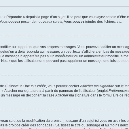
 « Répondre » depuis la page d’un sujet. Il se peut que vous ayez besoin d’être e
: Vous
pouvez
poster de nouveaux sujets, Vous
pouvez
joindre des fichiers, etc.
modifier ou supprimer que vos propres messages. Vous pouvez modifier un message
lqu’un a déjà répondu au message, un petit texte s’affichera en bas du message ind
n. Ce message n’apparaîtra pas si un modérateur ou un administrateur modifie le mes
ive. Notez que les utilisateurs ne peuvent pas supprimer un message une fois que qu
e l’utilisateur. Une fois créée, vous pouvez cocher
Attacher ma signature
sur le fo
 « Attacher ma signature » à partir du panneau de l’utilisateur (onglet
Préférences 
 à un message en décochant la case
Attacher ma signature
dans le formulaire de ré
ouveau sujet ou la modification du premier message d’un sujet (si vous en avez les p
 le droit de créer des sondages). Saisissez le titre du sondage et au moins deux o