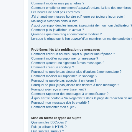
Comment modifier mes paramètres ?
Comment empêcher mon nom d’apparaître dans la liste des membres
Les heures ne sont pas correctes !
J’ai changé mon fuseau horaire et l’heure est toujours incorrecte !
Ma langue n’est pas dans la liste !
A quoi correspondent les images à proximité de mon nom d’utilisateur 
Comment puis-je afficher un avatar ?
Qu’est-ce que mon rang et comment le modifier ?
Lorsque je clique sur le lien
courriel
d’un membre, on me demande de m
Problèmes liés à la publication de messages
Comment créer un nouveau sujet ou poster une réponse ?
Comment modifier ou supprimer un message ?
Comment ajouter une signature à mes messages ?
Comment créer un sondage ?
Pourquoi ne puis-je pas ajouter plus d’options à mon sondage ?
Comment modifier ou supprimer un sondage ?
Pourquoi ne puis-je pas accéder à un forum ?
Pourquoi ne puis-je pas joindre des fichiers à mon message ?
Pourquoi ai-je reçu un avertissement ?
Comment rapporter des messages à un modérateur ?
À quoi sert le bouton « Sauvegarder » dans la page de rédaction de 
Pourquoi mon message doit être validé ?
Comment remonter mon sujet ?
Mise en forme et types de sujets
Que sont les BBCodes ?
Puis-je utiliser le HTML ?
Que sont les smileys ?