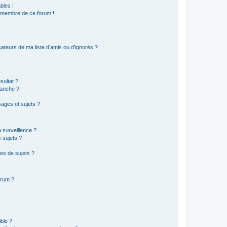
bles !
n membre de ce forum !
ateurs de ma liste d’amis ou d’ignorés ?
sultat ?
anche ?!
ages et sujets ?
a surveillance ?
 sujets ?
es de sujets ?
orum ?
ible ?