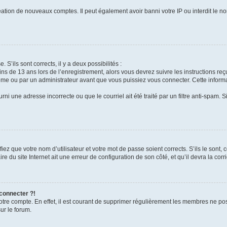
réation de nouveaux comptes. Il peut également avoir banni votre IP ou interdit le no
 S’ils sont corrects, il y a deux possibilités :
ins de 13 ans lors de l’enregistrement, alors vous devrez suivre les instructions r
me ou par un administrateur avant que vous puissiez vous connecter. Cette informat
rni une adresse incorrecte ou que le courriel ait été traité par un filtre anti-spam. S
iez que votre nom d’utilisateur et votre mot de passe soient corrects. S’ils le sont,
e du site Internet ait une erreur de configuration de son côté, et qu’il devra la corri
 connecter ?!
votre compte. En effet, il est courant de supprimer régulièrement les membres ne pos
ur le forum.