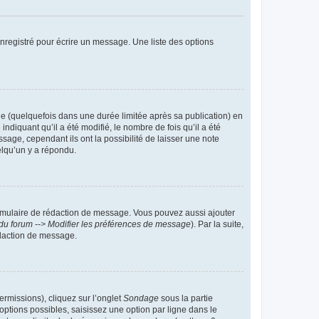
nregistré pour écrire un message. Une liste des options
 (quelquefois dans une durée limitée après sa publication) en
iquant qu’il a été modifié, le nombre de fois qu’il a été
sage, cependant ils ont la possibilité de laisser une note
elqu’un y a répondu.
rmulaire de rédaction de message. Vous pouvez aussi ajouter
du forum --> Modifier les préférences de message
). Par la suite,
daction de message.
ermissions), cliquez sur l’onglet
Sondage
sous la partie
ptions possibles, saisissez une option par ligne dans le