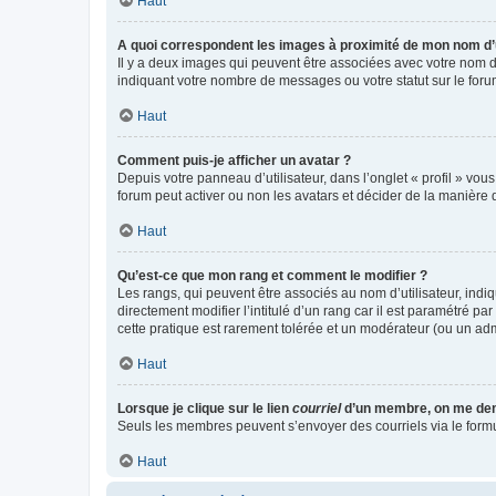
Haut
A quoi correspondent les images à proximité de mon nom d’u
Il y a deux images qui peuvent être associées avec votre nom d’
indiquant votre nombre de messages ou votre statut sur le fo
Haut
Comment puis-je afficher un avatar ?
Depuis votre panneau d’utilisateur, dans l’onglet « profil » vou
forum peut activer ou non les avatars et décider de la manière d
Haut
Qu’est-ce que mon rang et comment le modifier ?
Les rangs, qui peuvent être associés au nom d’utilisateur, ind
directement modifier l’intitulé d’un rang car il est paramétré p
cette pratique est rarement tolérée et un modérateur (ou un ad
Haut
Lorsque je clique sur le lien
courriel
d’un membre, on me de
Seuls les membres peuvent s’envoyer des courriels via le formulai
Haut