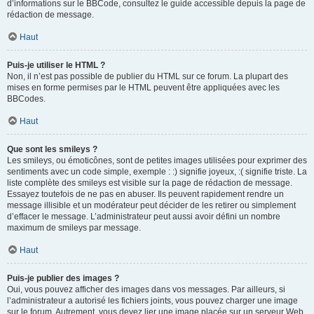
d’informations sur le BBCode, consultez le guide accessible depuis la page de
rédaction de message.
Haut
Puis-je utiliser le HTML ?
Non, il n’est pas possible de publier du HTML sur ce forum. La plupart des
mises en forme permises par le HTML peuvent être appliquées avec les
BBCodes.
Haut
Que sont les smileys ?
Les smileys, ou émoticônes, sont de petites images utilisées pour exprimer des
sentiments avec un code simple, exemple : :) signifie joyeux, :( signifie triste. La
liste complète des smileys est visible sur la page de rédaction de message.
Essayez toutefois de ne pas en abuser. Ils peuvent rapidement rendre un
message illisible et un modérateur peut décider de les retirer ou simplement
d’effacer le message. L’administrateur peut aussi avoir défini un nombre
maximum de smileys par message.
Haut
Puis-je publier des images ?
Oui, vous pouvez afficher des images dans vos messages. Par ailleurs, si
l’administrateur a autorisé les fichiers joints, vous pouvez charger une image
sur le forum. Autrement, vous devez lier une image placée sur un serveur Web