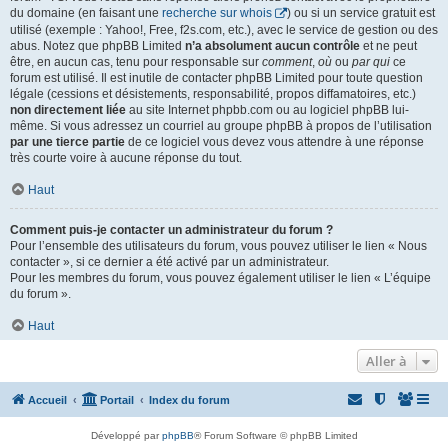
du domaine (en faisant une
recherche sur whois
) ou si un service gratuit est
utilisé (exemple : Yahoo!, Free, f2s.com, etc.), avec le service de gestion ou des
abus. Notez que phpBB Limited
n’a absolument aucun contrôle
et ne peut
être, en aucun cas, tenu pour responsable sur
comment
,
où
ou
par qui
ce
forum est utilisé. Il est inutile de contacter phpBB Limited pour toute question
légale (cessions et désistements, responsabilité, propos diffamatoires, etc.)
non directement liée
au site Internet phpbb.com ou au logiciel phpBB lui-
même. Si vous adressez un courriel au groupe phpBB à propos de l’utilisation
par une tierce partie
de ce logiciel vous devez vous attendre à une réponse
très courte voire à aucune réponse du tout.
Haut
Comment puis-je contacter un administrateur du forum ?
Pour l’ensemble des utilisateurs du forum, vous pouvez utiliser le lien « Nous
contacter », si ce dernier a été activé par un administrateur.
Pour les membres du forum, vous pouvez également utiliser le lien « L’équipe
du forum ».
Haut
Aller à
Accueil
Portail
Index du forum
Développé par
phpBB
® Forum Software © phpBB Limited