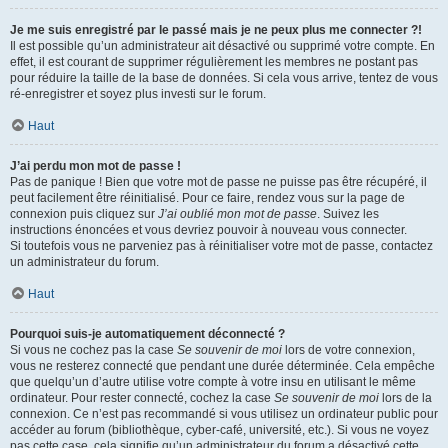
Je me suis enregistré par le passé mais je ne peux plus me connecter ?!
Il est possible qu’un administrateur ait désactivé ou supprimé votre compte. En
effet, il est courant de supprimer régulièrement les membres ne postant pas
pour réduire la taille de la base de données. Si cela vous arrive, tentez de vous
ré-enregistrer et soyez plus investi sur le forum.
Haut
J’ai perdu mon mot de passe !
Pas de panique ! Bien que votre mot de passe ne puisse pas être récupéré, il
peut facilement être réinitialisé. Pour ce faire, rendez vous sur la page de
connexion puis cliquez sur
J’ai oublié mon mot de passe
. Suivez les
instructions énoncées et vous devriez pouvoir à nouveau vous connecter.
Si toutefois vous ne parveniez pas à réinitialiser votre mot de passe, contactez
un administrateur du forum.
Haut
Pourquoi suis-je automatiquement déconnecté ?
Si vous ne cochez pas la case
Se souvenir de moi
lors de votre connexion,
vous ne resterez connecté que pendant une durée déterminée. Cela empêche
que quelqu’un d’autre utilise votre compte à votre insu en utilisant le même
ordinateur. Pour rester connecté, cochez la case
Se souvenir de moi
lors de la
connexion. Ce n’est pas recommandé si vous utilisez un ordinateur public pour
accéder au forum (bibliothèque, cyber-café, université, etc.). Si vous ne voyez
pas cette case, cela signifie qu’un administrateur du forum a désactivé cette