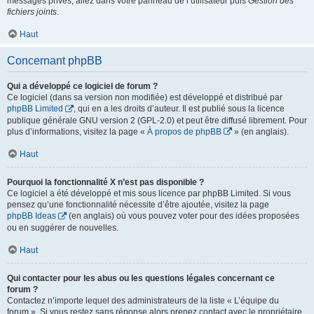
messages privés, allez dans votre panneau de l’utilisateur puis
Gestion des
fichiers joints
.
Haut
Concernant phpBB
Qui a développé ce logiciel de forum ?
Ce logiciel (dans sa version non modifiée) est développé et distribué par
phpBB Limited
, qui en a les droits d’auteur. Il est publié sous la licence
publique générale GNU version 2 (GPL-2.0) et peut être diffusé librement. Pour
plus d’informations, visitez la page «
À propos de phpBB
» (en anglais).
Haut
Pourquoi la fonctionnalité X n’est pas disponible ?
Ce logiciel a été développé et mis sous licence par phpBB Limited. Si vous
pensez qu’une fonctionnalité nécessite d’être ajoutée, visitez la page
phpBB Ideas
(en anglais) où vous pouvez voter pour des idées proposées
ou en suggérer de nouvelles.
Haut
Qui contacter pour les abus ou les questions légales concernant ce
forum ?
Contactez n’importe lequel des administrateurs de la liste « L’équipe du
forum ». Si vous restez sans réponse alors prenez contact avec le propriétaire