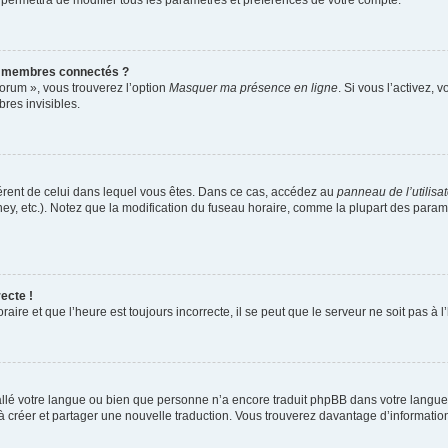
 permettra de modifier tous les paramètres et préférences de votre compte.
s membres connectés ?
forum », vous trouverez l’option
Masquer ma présence en ligne
. Si vous l’activez, 
es invisibles.
ifférent de celui dans lequel vous êtes. Dans ce cas, accédez au
panneau de l’utilisa
ney, etc.). Notez que la modification du fuseau horaire, comme la plupart des para
ecte !
aire et que l’heure est toujours incorrecte, il se peut que le serveur ne soit pas à
nstallé votre langue ou bien que personne n’a encore traduit phpBB dans votre lang
s à créer et partager une nouvelle traduction. Vous trouverez davantage d’information