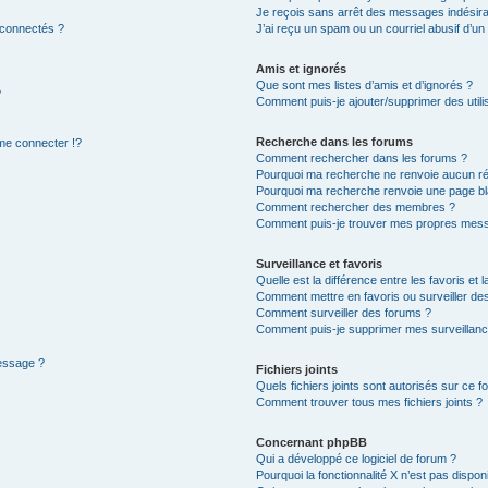
Je reçois sans arrêt des messages indésira
 connectés ?
J’ai reçu un spam ou un courriel abusif d’u
Amis et ignorés
Que sont mes listes d’amis et d’ignorés ?
?
Comment puis-je ajouter/supprimer des utilis
Recherche dans les forums
e connecter !?
Comment rechercher dans les forums ?
Pourquoi ma recherche ne renvoie aucun ré
Pourquoi ma recherche renvoie une page bl
Comment rechercher des membres ?
Comment puis-je trouver mes propres mess
Surveillance et favoris
Quelle est la différence entre les favoris et l
Comment mettre en favoris ou surveiller des
Comment surveiller des forums ?
Comment puis-je supprimer mes surveillanc
message ?
Fichiers joints
Quels fichiers joints sont autorisés sur ce f
Comment trouver tous mes fichiers joints ?
Concernant phpBB
Qui a développé ce logiciel de forum ?
Pourquoi la fonctionnalité X n’est pas dispon