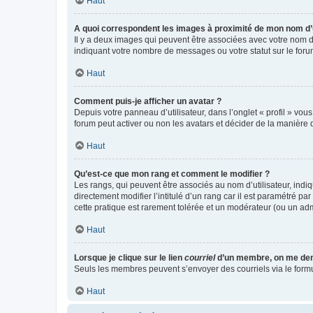
Haut
A quoi correspondent les images à proximité de mon nom d’u
Il y a deux images qui peuvent être associées avec votre nom d’
indiquant votre nombre de messages ou votre statut sur le fo
Haut
Comment puis-je afficher un avatar ?
Depuis votre panneau d’utilisateur, dans l’onglet « profil » vou
forum peut activer ou non les avatars et décider de la manière d
Haut
Qu’est-ce que mon rang et comment le modifier ?
Les rangs, qui peuvent être associés au nom d’utilisateur, ind
directement modifier l’intitulé d’un rang car il est paramétré p
cette pratique est rarement tolérée et un modérateur (ou un ad
Haut
Lorsque je clique sur le lien
courriel
d’un membre, on me de
Seuls les membres peuvent s’envoyer des courriels via le formulai
Haut