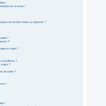
bles !
n membre de ce forum !
ateurs de ma liste d’amis ou d’ignorés ?
sultat ?
anche ?!
ages et sujets ?
a surveillance ?
 sujets ?
es de sujets ?
orum ?
ible ?