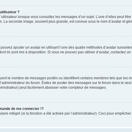
tilisateur ?
utilisateur lorsque vous consultez les messages d’un sujet. L’une d’elles peut êtr
rum. La seconde image, souvent plus grande, est connue sous le nom d’avatar et 
s pouvez ajouter un avatar en utilisant l’une des quatre méthodes d’avatar suivantes 
ont ils sont mis à disposition. Si vous ne pouvez pas utiliser d’avatar, contactez un
iquent le nombre de messages postés ou identifient certains membres tels que les 
ar l’administrateur du forum. Évitez de poster des messages sur le forum dans le seu
ministrateur) peut facilement abaisser votre compteur de messages.
mande de me connecter !?
re intégré (si la fonction a été activée par l’administrateur). Ceci pour empêcher l’u