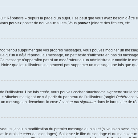
 « Répondre » depuis la page d’un sujet. Il se peut que vous ayez besoin d’être e
: Vous
pouvez
poster de nouveaux sujets, Vous
pouvez
joindre des fichiers, etc.
modifier ou supprimer que vos propres messages. Vous pouvez modifier un message
lqu’un a déjà répondu au message, un petit texte s’affichera en bas du message ind
n. Ce message n’apparaîtra pas si un modérateur ou un administrateur modifie le mes
ive. Notez que les utilisateurs ne peuvent pas supprimer un message une fois que qu
e l’utilisateur. Une fois créée, vous pouvez cocher
Attacher ma signature
sur le fo
 « Attacher ma signature » à partir du panneau de l’utilisateur (onglet
Préférences 
 à un message en décochant la case
Attacher ma signature
dans le formulaire de ré
ouveau sujet ou la modification du premier message d’un sujet (si vous en avez les p
 le droit de créer des sondages). Saisissez le titre du sondage et au moins deux o