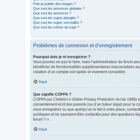
Puis-je publier des images ?
Que sont les annonces globales ?
Que sont les annonces ?
Que sont les sujets épinglés ?
Que sont les sujets verrouillés ?
Que sont les icônes de sujet ?
Problèmes de connexion et d’enregistrement
Pourquoi dois-je m’enregistrer ?
Vous pouvez ne pas le faire, mais l’administrateur du forum peu
bénéficier de fonctionnalités supplémentaires inaccessibles au
création d’un compte est rapide et vivement conseillée.
Haut
Que signifie COPPA ?
COPPA (ou
Children’s Online Privacy Protection Act
de 1998) es
consentement écrit des parents (ou d’un tuteur légal) pour la c
vous enregistrez ou que quelqu’un le fait à votre place, contac
juridiques et ne sauraient être contactés pour des questions lé
forum ? ».
Haut