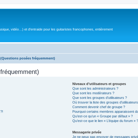
sique, vidéo…) et d'entraide pour les guitaristes francophones, entièrement
s (Questions posées fréquemment)
s fréquemment)
Niveaux d’utilisateurs et groupes
Que sont les administrateurs ?
Que sont les modérateurs ?
Que sont les groupes d’utilisateurs ?
Où trouver la liste des groupes d’utilisateur
Comment devenir chef de groupe ?
 ?!
Pourquoi certains membres apparaissent dan
Qu’est-ce qu’un « Groupe par défaut » ?
Qu’est-ce que le lien « L’équipe du forum » 
Messagerie privée
Je ne peux pas envoyer de messages privé