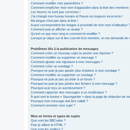
Comment modifier mes paramètres ?
Comment empêcher mon nom d’apparaître dans la liste des membres
Les heures ne sont pas correctes !
J’ai changé mon fuseau horaire et l’heure est toujours incorrecte !
Ma langue n’est pas dans la liste !
A quoi correspondent les images à proximité de mon nom d’utilisateur 
Comment puis-je afficher un avatar ?
Qu’est-ce que mon rang et comment le modifier ?
Lorsque je clique sur le lien
courriel
d’un membre, on me demande de m
Problèmes liés à la publication de messages
Comment créer un nouveau sujet ou poster une réponse ?
Comment modifier ou supprimer un message ?
Comment ajouter une signature à mes messages ?
Comment créer un sondage ?
Pourquoi ne puis-je pas ajouter plus d’options à mon sondage ?
Comment modifier ou supprimer un sondage ?
Pourquoi ne puis-je pas accéder à un forum ?
Pourquoi ne puis-je pas joindre des fichiers à mon message ?
Pourquoi ai-je reçu un avertissement ?
Comment rapporter des messages à un modérateur ?
À quoi sert le bouton « Sauvegarder » dans la page de rédaction de 
Pourquoi mon message doit être validé ?
Comment remonter mon sujet ?
Mise en forme et types de sujets
Que sont les BBCodes ?
Puis-je utiliser le HTML ?
Que sont les smileys ?