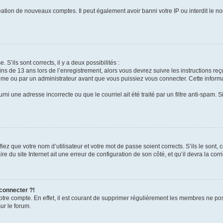
réation de nouveaux comptes. Il peut également avoir banni votre IP ou interdit le no
 S’ils sont corrects, il y a deux possibilités :
ins de 13 ans lors de l’enregistrement, alors vous devrez suivre les instructions r
me ou par un administrateur avant que vous puissiez vous connecter. Cette informat
rni une adresse incorrecte ou que le courriel ait été traité par un filtre anti-spam. S
iez que votre nom d’utilisateur et votre mot de passe soient corrects. S’ils le sont,
e du site Internet ait une erreur de configuration de son côté, et qu’il devra la corri
 connecter ?!
votre compte. En effet, il est courant de supprimer régulièrement les membres ne pos
ur le forum.