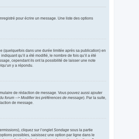
nregistré pour écrire un message. Une liste des options
 (quelquefois dans une durée limitée après sa publication) en
iquant qu’il a été modifié, le nombre de fois qu’il a été
sage, cependant ils ont la possibilité de laisser une note
elqu’un y a répondu.
rmulaire de rédaction de message. Vous pouvez aussi ajouter
du forum --> Modifier les préférences de message
). Par la suite,
daction de message.
ermissions), cliquez sur l’onglet
Sondage
sous la partie
ptions possibles, saisissez une option par ligne dans le