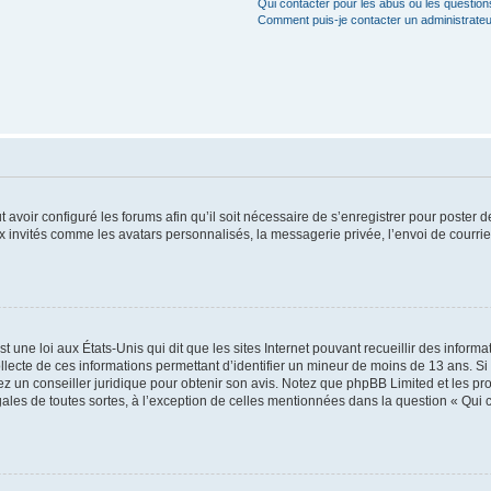
Qui contacter pour les abus ou les questio
Comment puis-je contacter un administrateu
t avoir configuré les forums afin qu’il soit nécessaire de s’enregistrer pour poster
x invités comme les avatars personnalisés, la messagerie privée, l’envoi de courri
t une loi aux États-Unis qui dit que les sites Internet pouvant recueillir des infor
ollecte de ces informations permettant d’identifier un mineur de moins de 13 ans. S
tez un conseiller juridique pour obtenir son avis. Notez que phpBB Limited et les pr
gales de toutes sortes, à l’exception de celles mentionnées dans la question « Qui