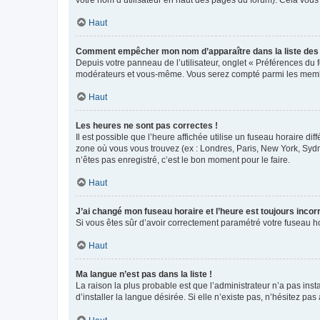
votre nom d’utilisateur en haut des pages du forum). Cela vous
Haut
Comment empêcher mon nom d’apparaître dans la liste de
Depuis votre panneau de l’utilisateur, onglet « Préférences du 
modérateurs et vous-même. Vous serez compté parmi les membr
Haut
Les heures ne sont pas correctes !
Il est possible que l’heure affichée utilise un fuseau horaire d
zone où vous vous trouvez (ex : Londres, Paris, New York, Syd
n’êtes pas enregistré, c’est le bon moment pour le faire.
Haut
J’ai changé mon fuseau horaire et l’heure est toujours incorr
Si vous êtes sûr d’avoir correctement paramétré votre fuseau hor
Haut
Ma langue n’est pas dans la liste !
La raison la plus probable est que l’administrateur n’a pas i
d’installer la langue désirée. Si elle n’existe pas, n’hésitez pa