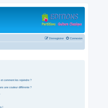
S’enregistrer
Connexion
s et comment les rejoindre ?
s une couleur différente ?
?
s !