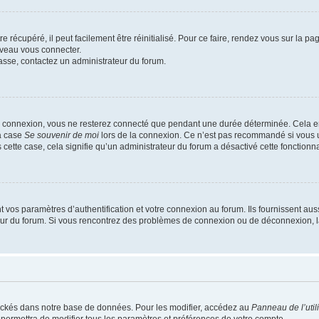
 récupéré, il peut facilement être réinitialisé. Pour ce faire, rendez vous sur la p
uveau vous connecter.
passe, contactez un administrateur du forum.
e connexion, vous ne resterez connecté que pendant une durée déterminée. Cela em
la case
Se souvenir de moi
lors de la connexion. Ce n’est pas recommandé si vous u
s cette case, cela signifie qu’un administrateur du forum a désactivé cette fonctionna
os paramètres d’authentification et votre connexion au forum. Ils fournissent aussi
teur du forum. Si vous rencontrez des problèmes de connexion ou de déconnexion, l
ockés dans notre base de données. Pour les modifier, accédez au
Panneau de l’util