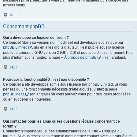
messages privés, allez dans votre panneau de l’utilisateur puis
Gestion des
fichiers joints
.
Haut
Concernant phpBB
Qui a développé ce logiciel de forum ?
Ce logiciel (dans sa version non modifiée) est développé et distribué par
phpBB Limited
, qui en a les droits d’auteur. Il est publié sous la licence
publique générale GNU version 2 (GPL-2.0) et peut être diffusé librement. Pour
plus d’informations, visitez la page «
À propos de phpBB
» (en anglais).
Haut
Pourquoi la fonctionnalité X n’est pas disponible ?
Ce logiciel a été développé et mis sous licence par phpBB Limited. Si vous
pensez qu’une fonctionnalité nécessite d’être ajoutée, visitez la page
phpBB Ideas
(en anglais) où vous pouvez voter pour des idées proposées
ou en suggérer de nouvelles.
Haut
Qui contacter pour les abus ou les questions légales concernant ce
forum ?
Contactez n’importe lequel des administrateurs de la liste « L’équipe du
forum ». Si vous restez sans réponse alors prenez contact avec le propriétaire