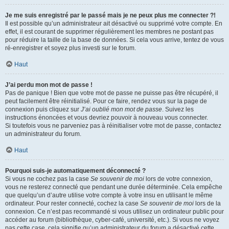
Je me suis enregistré par le passé mais je ne peux plus me connecter ?!
Il est possible qu’un administrateur ait désactivé ou supprimé votre compte. En
effet, il est courant de supprimer régulièrement les membres ne postant pas
pour réduire la taille de la base de données. Si cela vous arrive, tentez de vous
ré-enregistrer et soyez plus investi sur le forum.
Haut
J’ai perdu mon mot de passe !
Pas de panique ! Bien que votre mot de passe ne puisse pas être récupéré, il
peut facilement être réinitialisé. Pour ce faire, rendez vous sur la page de
connexion puis cliquez sur
J’ai oublié mon mot de passe
. Suivez les
instructions énoncées et vous devriez pouvoir à nouveau vous connecter.
Si toutefois vous ne parveniez pas à réinitialiser votre mot de passe, contactez
un administrateur du forum.
Haut
Pourquoi suis-je automatiquement déconnecté ?
Si vous ne cochez pas la case
Se souvenir de moi
lors de votre connexion,
vous ne resterez connecté que pendant une durée déterminée. Cela empêche
que quelqu’un d’autre utilise votre compte à votre insu en utilisant le même
ordinateur. Pour rester connecté, cochez la case
Se souvenir de moi
lors de la
connexion. Ce n’est pas recommandé si vous utilisez un ordinateur public pour
accéder au forum (bibliothèque, cyber-café, université, etc.). Si vous ne voyez
pas cette case, cela signifie qu’un administrateur du forum a désactivé cette