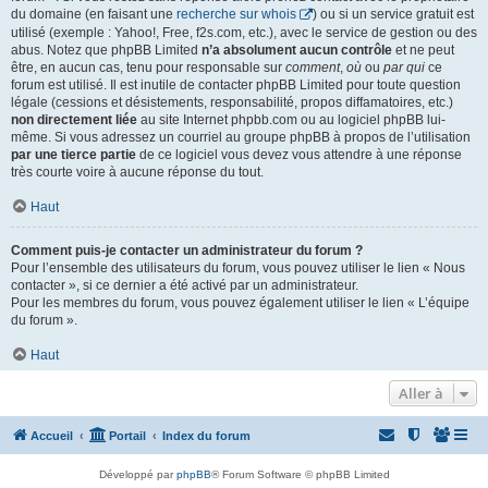
du domaine (en faisant une
recherche sur whois
) ou si un service gratuit est
utilisé (exemple : Yahoo!, Free, f2s.com, etc.), avec le service de gestion ou des
abus. Notez que phpBB Limited
n’a absolument aucun contrôle
et ne peut
être, en aucun cas, tenu pour responsable sur
comment
,
où
ou
par qui
ce
forum est utilisé. Il est inutile de contacter phpBB Limited pour toute question
légale (cessions et désistements, responsabilité, propos diffamatoires, etc.)
non directement liée
au site Internet phpbb.com ou au logiciel phpBB lui-
même. Si vous adressez un courriel au groupe phpBB à propos de l’utilisation
par une tierce partie
de ce logiciel vous devez vous attendre à une réponse
très courte voire à aucune réponse du tout.
Haut
Comment puis-je contacter un administrateur du forum ?
Pour l’ensemble des utilisateurs du forum, vous pouvez utiliser le lien « Nous
contacter », si ce dernier a été activé par un administrateur.
Pour les membres du forum, vous pouvez également utiliser le lien « L’équipe
du forum ».
Haut
Aller à
Accueil
Portail
Index du forum
Développé par
phpBB
® Forum Software © phpBB Limited