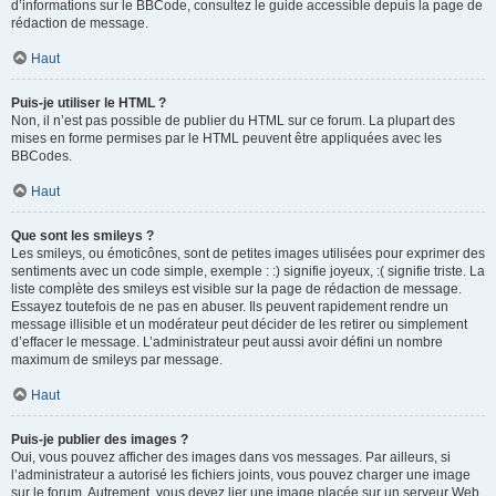
d’informations sur le BBCode, consultez le guide accessible depuis la page de
rédaction de message.
Haut
Puis-je utiliser le HTML ?
Non, il n’est pas possible de publier du HTML sur ce forum. La plupart des
mises en forme permises par le HTML peuvent être appliquées avec les
BBCodes.
Haut
Que sont les smileys ?
Les smileys, ou émoticônes, sont de petites images utilisées pour exprimer des
sentiments avec un code simple, exemple : :) signifie joyeux, :( signifie triste. La
liste complète des smileys est visible sur la page de rédaction de message.
Essayez toutefois de ne pas en abuser. Ils peuvent rapidement rendre un
message illisible et un modérateur peut décider de les retirer ou simplement
d’effacer le message. L’administrateur peut aussi avoir défini un nombre
maximum de smileys par message.
Haut
Puis-je publier des images ?
Oui, vous pouvez afficher des images dans vos messages. Par ailleurs, si
l’administrateur a autorisé les fichiers joints, vous pouvez charger une image
sur le forum. Autrement, vous devez lier une image placée sur un serveur Web