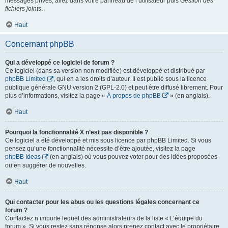
messages privés, allez dans votre panneau de l’utilisateur puis
Gestion des
fichiers joints
.
Haut
Concernant phpBB
Qui a développé ce logiciel de forum ?
Ce logiciel (dans sa version non modifiée) est développé et distribué par
phpBB Limited
, qui en a les droits d’auteur. Il est publié sous la licence
publique générale GNU version 2 (GPL-2.0) et peut être diffusé librement. Pour
plus d’informations, visitez la page «
À propos de phpBB
» (en anglais).
Haut
Pourquoi la fonctionnalité X n’est pas disponible ?
Ce logiciel a été développé et mis sous licence par phpBB Limited. Si vous
pensez qu’une fonctionnalité nécessite d’être ajoutée, visitez la page
phpBB Ideas
(en anglais) où vous pouvez voter pour des idées proposées
ou en suggérer de nouvelles.
Haut
Qui contacter pour les abus ou les questions légales concernant ce
forum ?
Contactez n’importe lequel des administrateurs de la liste « L’équipe du
forum ». Si vous restez sans réponse alors prenez contact avec le propriétaire