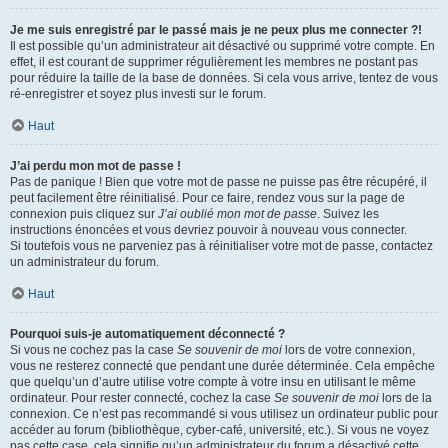
Je me suis enregistré par le passé mais je ne peux plus me connecter ?!
Il est possible qu’un administrateur ait désactivé ou supprimé votre compte. En
effet, il est courant de supprimer régulièrement les membres ne postant pas
pour réduire la taille de la base de données. Si cela vous arrive, tentez de vous
ré-enregistrer et soyez plus investi sur le forum.
Haut
J’ai perdu mon mot de passe !
Pas de panique ! Bien que votre mot de passe ne puisse pas être récupéré, il
peut facilement être réinitialisé. Pour ce faire, rendez vous sur la page de
connexion puis cliquez sur
J’ai oublié mon mot de passe
. Suivez les
instructions énoncées et vous devriez pouvoir à nouveau vous connecter.
Si toutefois vous ne parveniez pas à réinitialiser votre mot de passe, contactez
un administrateur du forum.
Haut
Pourquoi suis-je automatiquement déconnecté ?
Si vous ne cochez pas la case
Se souvenir de moi
lors de votre connexion,
vous ne resterez connecté que pendant une durée déterminée. Cela empêche
que quelqu’un d’autre utilise votre compte à votre insu en utilisant le même
ordinateur. Pour rester connecté, cochez la case
Se souvenir de moi
lors de la
connexion. Ce n’est pas recommandé si vous utilisez un ordinateur public pour
accéder au forum (bibliothèque, cyber-café, université, etc.). Si vous ne voyez
pas cette case, cela signifie qu’un administrateur du forum a désactivé cette