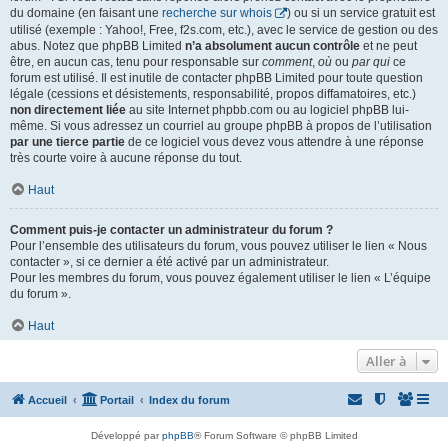
du domaine (en faisant une
recherche sur whois
) ou si un service gratuit est
utilisé (exemple : Yahoo!, Free, f2s.com, etc.), avec le service de gestion ou des
abus. Notez que phpBB Limited
n’a absolument aucun contrôle
et ne peut
être, en aucun cas, tenu pour responsable sur
comment
,
où
ou
par qui
ce
forum est utilisé. Il est inutile de contacter phpBB Limited pour toute question
légale (cessions et désistements, responsabilité, propos diffamatoires, etc.)
non directement liée
au site Internet phpbb.com ou au logiciel phpBB lui-
même. Si vous adressez un courriel au groupe phpBB à propos de l’utilisation
par une tierce partie
de ce logiciel vous devez vous attendre à une réponse
très courte voire à aucune réponse du tout.
Haut
Comment puis-je contacter un administrateur du forum ?
Pour l’ensemble des utilisateurs du forum, vous pouvez utiliser le lien « Nous
contacter », si ce dernier a été activé par un administrateur.
Pour les membres du forum, vous pouvez également utiliser le lien « L’équipe
du forum ».
Haut
Aller à
Accueil
Portail
Index du forum
Développé par
phpBB
® Forum Software © phpBB Limited