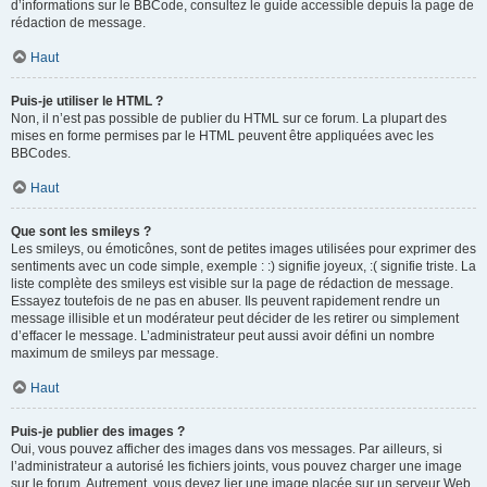
d’informations sur le BBCode, consultez le guide accessible depuis la page de
rédaction de message.
Haut
Puis-je utiliser le HTML ?
Non, il n’est pas possible de publier du HTML sur ce forum. La plupart des
mises en forme permises par le HTML peuvent être appliquées avec les
BBCodes.
Haut
Que sont les smileys ?
Les smileys, ou émoticônes, sont de petites images utilisées pour exprimer des
sentiments avec un code simple, exemple : :) signifie joyeux, :( signifie triste. La
liste complète des smileys est visible sur la page de rédaction de message.
Essayez toutefois de ne pas en abuser. Ils peuvent rapidement rendre un
message illisible et un modérateur peut décider de les retirer ou simplement
d’effacer le message. L’administrateur peut aussi avoir défini un nombre
maximum de smileys par message.
Haut
Puis-je publier des images ?
Oui, vous pouvez afficher des images dans vos messages. Par ailleurs, si
l’administrateur a autorisé les fichiers joints, vous pouvez charger une image
sur le forum. Autrement, vous devez lier une image placée sur un serveur Web