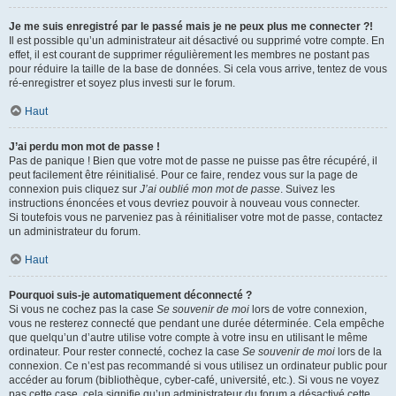
Je me suis enregistré par le passé mais je ne peux plus me connecter ?!
Il est possible qu’un administrateur ait désactivé ou supprimé votre compte. En
effet, il est courant de supprimer régulièrement les membres ne postant pas
pour réduire la taille de la base de données. Si cela vous arrive, tentez de vous
ré-enregistrer et soyez plus investi sur le forum.
Haut
J’ai perdu mon mot de passe !
Pas de panique ! Bien que votre mot de passe ne puisse pas être récupéré, il
peut facilement être réinitialisé. Pour ce faire, rendez vous sur la page de
connexion puis cliquez sur
J’ai oublié mon mot de passe
. Suivez les
instructions énoncées et vous devriez pouvoir à nouveau vous connecter.
Si toutefois vous ne parveniez pas à réinitialiser votre mot de passe, contactez
un administrateur du forum.
Haut
Pourquoi suis-je automatiquement déconnecté ?
Si vous ne cochez pas la case
Se souvenir de moi
lors de votre connexion,
vous ne resterez connecté que pendant une durée déterminée. Cela empêche
que quelqu’un d’autre utilise votre compte à votre insu en utilisant le même
ordinateur. Pour rester connecté, cochez la case
Se souvenir de moi
lors de la
connexion. Ce n’est pas recommandé si vous utilisez un ordinateur public pour
accéder au forum (bibliothèque, cyber-café, université, etc.). Si vous ne voyez
pas cette case, cela signifie qu’un administrateur du forum a désactivé cette