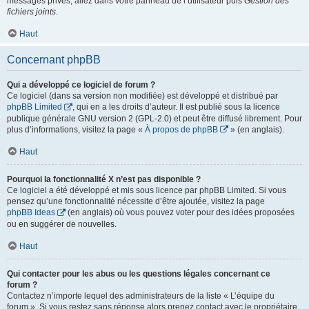
messages privés, allez dans votre panneau de l’utilisateur puis
Gestion des
fichiers joints
.
Haut
Concernant phpBB
Qui a développé ce logiciel de forum ?
Ce logiciel (dans sa version non modifiée) est développé et distribué par
phpBB Limited
, qui en a les droits d’auteur. Il est publié sous la licence
publique générale GNU version 2 (GPL-2.0) et peut être diffusé librement. Pour
plus d’informations, visitez la page «
À propos de phpBB
» (en anglais).
Haut
Pourquoi la fonctionnalité X n’est pas disponible ?
Ce logiciel a été développé et mis sous licence par phpBB Limited. Si vous
pensez qu’une fonctionnalité nécessite d’être ajoutée, visitez la page
phpBB Ideas
(en anglais) où vous pouvez voter pour des idées proposées
ou en suggérer de nouvelles.
Haut
Qui contacter pour les abus ou les questions légales concernant ce
forum ?
Contactez n’importe lequel des administrateurs de la liste « L’équipe du
forum ». Si vous restez sans réponse alors prenez contact avec le propriétaire