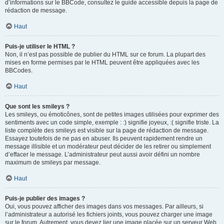
d’informations sur le BBCode, consultez le guide accessible depuis la page de
rédaction de message.
Haut
Puis-je utiliser le HTML ?
Non, il n’est pas possible de publier du HTML sur ce forum. La plupart des
mises en forme permises par le HTML peuvent être appliquées avec les
BBCodes.
Haut
Que sont les smileys ?
Les smileys, ou émoticônes, sont de petites images utilisées pour exprimer des
sentiments avec un code simple, exemple : :) signifie joyeux, :( signifie triste. La
liste complète des smileys est visible sur la page de rédaction de message.
Essayez toutefois de ne pas en abuser. Ils peuvent rapidement rendre un
message illisible et un modérateur peut décider de les retirer ou simplement
d’effacer le message. L’administrateur peut aussi avoir défini un nombre
maximum de smileys par message.
Haut
Puis-je publier des images ?
Oui, vous pouvez afficher des images dans vos messages. Par ailleurs, si
l’administrateur a autorisé les fichiers joints, vous pouvez charger une image
sur le forum. Autrement, vous devez lier une image placée sur un serveur Web