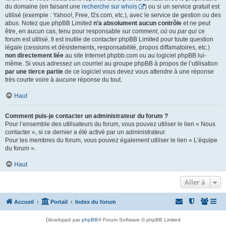
du domaine (en faisant une
recherche sur whois
) ou si un service gratuit est
utilisé (exemple : Yahoo!, Free, f2s.com, etc.), avec le service de gestion ou des
abus. Notez que phpBB Limited
n’a absolument aucun contrôle
et ne peut
être, en aucun cas, tenu pour responsable sur
comment
,
où
ou
par qui
ce
forum est utilisé. Il est inutile de contacter phpBB Limited pour toute question
légale (cessions et désistements, responsabilité, propos diffamatoires, etc.)
non directement liée
au site Internet phpbb.com ou au logiciel phpBB lui-
même. Si vous adressez un courriel au groupe phpBB à propos de l’utilisation
par une tierce partie
de ce logiciel vous devez vous attendre à une réponse
très courte voire à aucune réponse du tout.
Haut
Comment puis-je contacter un administrateur du forum ?
Pour l’ensemble des utilisateurs du forum, vous pouvez utiliser le lien « Nous
contacter », si ce dernier a été activé par un administrateur.
Pour les membres du forum, vous pouvez également utiliser le lien « L’équipe
du forum ».
Haut
Aller à
Accueil
Portail
Index du forum
Développé par
phpBB
® Forum Software © phpBB Limited