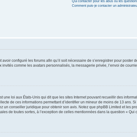
Qui contacter pour les abus ou les questio
Comment puis-je contacter un administrateu
t avoir configuré les forums afin qu’il soit nécessaire de s’enregistrer pour poster
x invités comme les avatars personnalisés, la messagerie privée, l’envoi de courri
t une loi aux États-Unis qui dit que les sites Internet pouvant recueillir des infor
ollecte de ces informations permettant d’identifier un mineur de moins de 13 ans. S
tez un conseiller juridique pour obtenir son avis. Notez que phpBB Limited et les pr
gales de toutes sortes, à l’exception de celles mentionnées dans la question « Qui