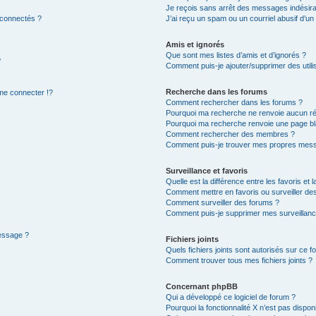
Je reçois sans arrêt des messages indésira
 connectés ?
J’ai reçu un spam ou un courriel abusif d’u
Amis et ignorés
Que sont mes listes d’amis et d’ignorés ?
?
Comment puis-je ajouter/supprimer des utilis
Recherche dans les forums
e connecter !?
Comment rechercher dans les forums ?
Pourquoi ma recherche ne renvoie aucun ré
Pourquoi ma recherche renvoie une page bl
Comment rechercher des membres ?
Comment puis-je trouver mes propres mess
Surveillance et favoris
Quelle est la différence entre les favoris et l
Comment mettre en favoris ou surveiller des
Comment surveiller des forums ?
Comment puis-je supprimer mes surveillanc
message ?
Fichiers joints
Quels fichiers joints sont autorisés sur ce f
Comment trouver tous mes fichiers joints ?
Concernant phpBB
Qui a développé ce logiciel de forum ?
Pourquoi la fonctionnalité X n’est pas dispon