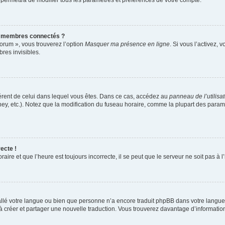
 permettra de modifier tous les paramètres et préférences de votre compte.
s membres connectés ?
forum », vous trouverez l’option
Masquer ma présence en ligne
. Si vous l’activez, 
es invisibles.
ifférent de celui dans lequel vous êtes. Dans ce cas, accédez au
panneau de l’utilisa
ney, etc.). Notez que la modification du fuseau horaire, comme la plupart des para
ecte !
aire et que l’heure est toujours incorrecte, il se peut que le serveur ne soit pas à
nstallé votre langue ou bien que personne n’a encore traduit phpBB dans votre lang
s à créer et partager une nouvelle traduction. Vous trouverez davantage d’information