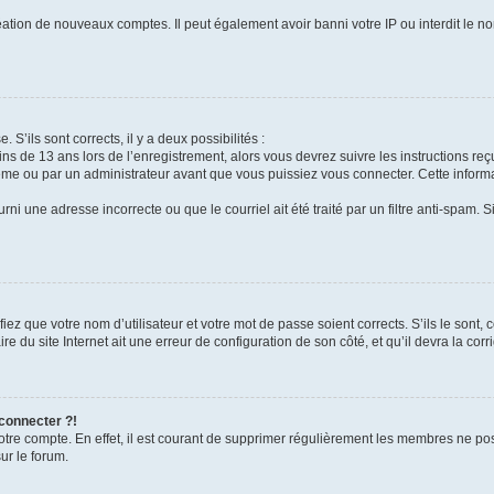
réation de nouveaux comptes. Il peut également avoir banni votre IP ou interdit le no
 S’ils sont corrects, il y a deux possibilités :
ins de 13 ans lors de l’enregistrement, alors vous devrez suivre les instructions r
me ou par un administrateur avant que vous puissiez vous connecter. Cette informat
rni une adresse incorrecte ou que le courriel ait été traité par un filtre anti-spam. S
iez que votre nom d’utilisateur et votre mot de passe soient corrects. S’ils le sont,
e du site Internet ait une erreur de configuration de son côté, et qu’il devra la corri
 connecter ?!
votre compte. En effet, il est courant de supprimer régulièrement les membres ne pos
ur le forum.