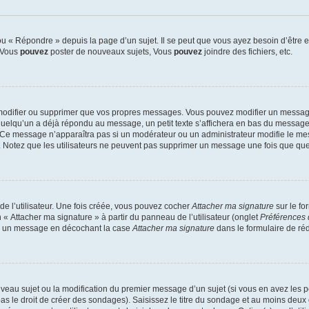
 « Répondre » depuis la page d’un sujet. Il se peut que vous ayez besoin d’être e
: Vous
pouvez
poster de nouveaux sujets, Vous
pouvez
joindre des fichiers, etc.
modifier ou supprimer que vos propres messages. Vous pouvez modifier un message
lqu’un a déjà répondu au message, un petit texte s’affichera en bas du message ind
n. Ce message n’apparaîtra pas si un modérateur ou un administrateur modifie le mes
ive. Notez que les utilisateurs ne peuvent pas supprimer un message une fois que qu
e l’utilisateur. Une fois créée, vous pouvez cocher
Attacher ma signature
sur le fo
 « Attacher ma signature » à partir du panneau de l’utilisateur (onglet
Préférences 
 à un message en décochant la case
Attacher ma signature
dans le formulaire de ré
ouveau sujet ou la modification du premier message d’un sujet (si vous en avez les p
 le droit de créer des sondages). Saisissez le titre du sondage et au moins deux o