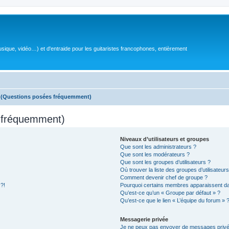
sique, vidéo…) et d'entraide pour les guitaristes francophones, entièrement
s (Questions posées fréquemment)
s fréquemment)
Niveaux d’utilisateurs et groupes
Que sont les administrateurs ?
Que sont les modérateurs ?
Que sont les groupes d’utilisateurs ?
Où trouver la liste des groupes d’utilisateur
Comment devenir chef de groupe ?
 ?!
Pourquoi certains membres apparaissent dan
Qu’est-ce qu’un « Groupe par défaut » ?
Qu’est-ce que le lien « L’équipe du forum » 
Messagerie privée
Je ne peux pas envoyer de messages privé