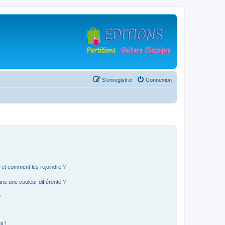
S’enregistrer
Connexion
s et comment les rejoindre ?
s une couleur différente ?
?
s !