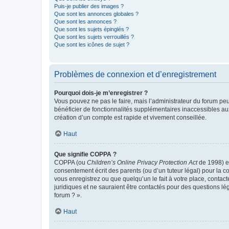
Puis-je publier des images ?
Que sont les annonces globales ?
Que sont les annonces ?
Que sont les sujets épinglés ?
Que sont les sujets verrouillés ?
Que sont les icônes de sujet ?
Problèmes de connexion et d’enregistrement
Pourquoi dois-je m’enregistrer ?
Vous pouvez ne pas le faire, mais l’administrateur du forum peu
bénéficier de fonctionnalités supplémentaires inaccessibles au
création d’un compte est rapide et vivement conseillée.
Haut
Que signifie COPPA ?
COPPA (ou
Children’s Online Privacy Protection Act
de 1998) es
consentement écrit des parents (ou d’un tuteur légal) pour la c
vous enregistrez ou que quelqu’un le fait à votre place, contac
juridiques et ne sauraient être contactés pour des questions lé
forum ? ».
Haut