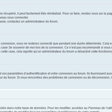
 récupéré, il peut facilement être réinitialisé. Pour ce faire, rendez vous sur la p
uveau vous connecter.
passe, contactez un administrateur du forum.
e connexion, vous ne resterez connecté que pendant une durée déterminée. Cela em
la case
Se souvenir de moi
lors de la connexion. Ce n’est pas recommandé si vous u
s cette case, cela signifie qu’un administrateur du forum a désactivé cette fonctionna
os paramètres d’authentification et votre connexion au forum. Ils fournissent aussi
teur du forum. Si vous rencontrez des problèmes de connexion ou de déconnexion, l
ockés dans notre base de données. Pour les modifier, accédez au
Panneau de l’util