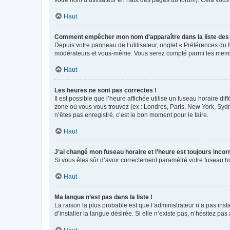
votre nom d’utilisateur en haut des pages du forum). Cela vous
Haut
Comment empêcher mon nom d’apparaître dans la liste de
Depuis votre panneau de l’utilisateur, onglet « Préférences du 
modérateurs et vous-même. Vous serez compté parmi les membr
Haut
Les heures ne sont pas correctes !
Il est possible que l’heure affichée utilise un fuseau horaire d
zone où vous vous trouvez (ex : Londres, Paris, New York, Syd
n’êtes pas enregistré, c’est le bon moment pour le faire.
Haut
J’ai changé mon fuseau horaire et l’heure est toujours incorr
Si vous êtes sûr d’avoir correctement paramétré votre fuseau hor
Haut
Ma langue n’est pas dans la liste !
La raison la plus probable est que l’administrateur n’a pas i
d’installer la langue désirée. Si elle n’existe pas, n’hésitez pa