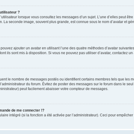
tilisateur ?
utilisateur lorsque vous consultez les messages d’un sujet. L’une d’elles peut êtr
rum. La seconde image, souvent plus grande, est connue sous le nom d’avatar et 
s pouvez ajouter un avatar en utilisant l’une des quatre méthodes d’avatar suivantes 
ont ils sont mis à disposition. Si vous ne pouvez pas utiliser d’avatar, contactez un
iquent le nombre de messages postés ou identifient certains membres tels que les 
ar l’administrateur du forum. Évitez de poster des messages sur le forum dans le seu
ministrateur) peut facilement abaisser votre compteur de messages.
mande de me connecter !?
re intégré (si la fonction a été activée par l’administrateur). Ceci pour empêcher l’u