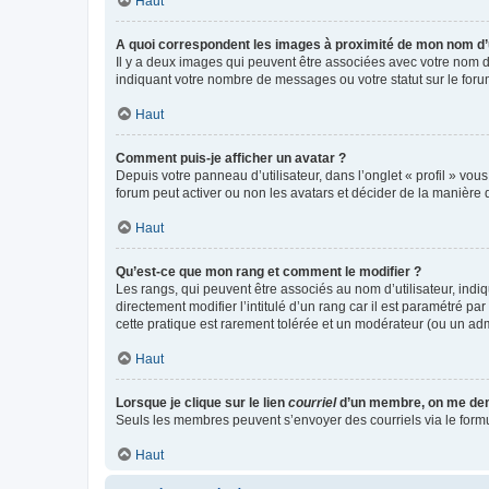
Haut
A quoi correspondent les images à proximité de mon nom d’u
Il y a deux images qui peuvent être associées avec votre nom d’
indiquant votre nombre de messages ou votre statut sur le fo
Haut
Comment puis-je afficher un avatar ?
Depuis votre panneau d’utilisateur, dans l’onglet « profil » vou
forum peut activer ou non les avatars et décider de la manière d
Haut
Qu’est-ce que mon rang et comment le modifier ?
Les rangs, qui peuvent être associés au nom d’utilisateur, ind
directement modifier l’intitulé d’un rang car il est paramétré p
cette pratique est rarement tolérée et un modérateur (ou un ad
Haut
Lorsque je clique sur le lien
courriel
d’un membre, on me de
Seuls les membres peuvent s’envoyer des courriels via le formulai
Haut