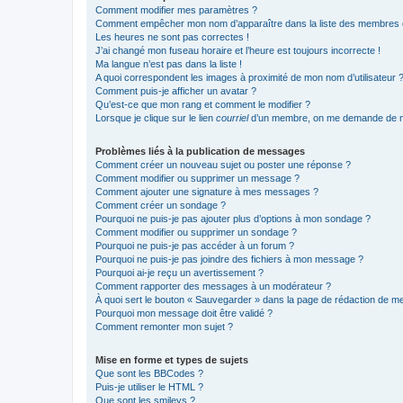
Comment modifier mes paramètres ?
Comment empêcher mon nom d’apparaître dans la liste des membres
Les heures ne sont pas correctes !
J’ai changé mon fuseau horaire et l’heure est toujours incorrecte !
Ma langue n’est pas dans la liste !
A quoi correspondent les images à proximité de mon nom d’utilisateur 
Comment puis-je afficher un avatar ?
Qu’est-ce que mon rang et comment le modifier ?
Lorsque je clique sur le lien
courriel
d’un membre, on me demande de m
Problèmes liés à la publication de messages
Comment créer un nouveau sujet ou poster une réponse ?
Comment modifier ou supprimer un message ?
Comment ajouter une signature à mes messages ?
Comment créer un sondage ?
Pourquoi ne puis-je pas ajouter plus d’options à mon sondage ?
Comment modifier ou supprimer un sondage ?
Pourquoi ne puis-je pas accéder à un forum ?
Pourquoi ne puis-je pas joindre des fichiers à mon message ?
Pourquoi ai-je reçu un avertissement ?
Comment rapporter des messages à un modérateur ?
À quoi sert le bouton « Sauvegarder » dans la page de rédaction de 
Pourquoi mon message doit être validé ?
Comment remonter mon sujet ?
Mise en forme et types de sujets
Que sont les BBCodes ?
Puis-je utiliser le HTML ?
Que sont les smileys ?