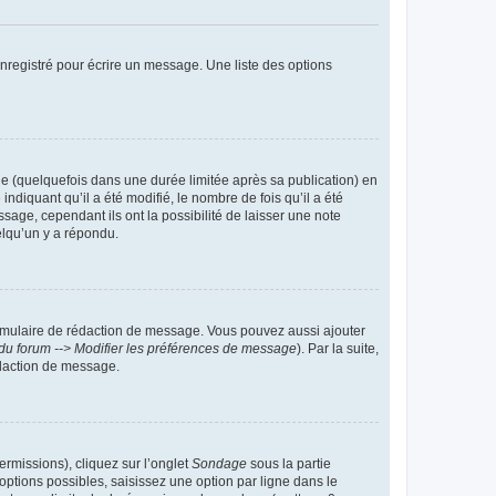
nregistré pour écrire un message. Une liste des options
 (quelquefois dans une durée limitée après sa publication) en
iquant qu’il a été modifié, le nombre de fois qu’il a été
sage, cependant ils ont la possibilité de laisser une note
elqu’un y a répondu.
rmulaire de rédaction de message. Vous pouvez aussi ajouter
du forum --> Modifier les préférences de message
). Par la suite,
daction de message.
ermissions), cliquez sur l’onglet
Sondage
sous la partie
ptions possibles, saisissez une option par ligne dans le