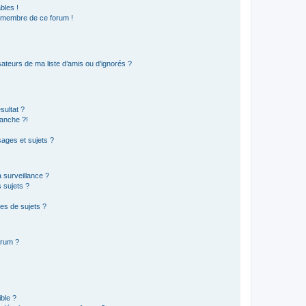
bles !
n membre de ce forum !
ateurs de ma liste d’amis ou d’ignorés ?
sultat ?
anche ?!
ages et sujets ?
a surveillance ?
 sujets ?
es de sujets ?
orum ?
ible ?