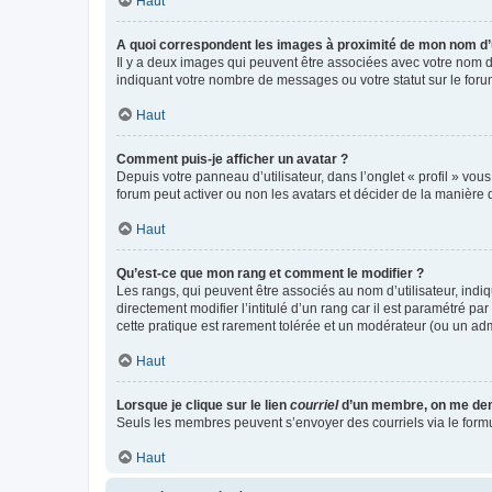
Haut
A quoi correspondent les images à proximité de mon nom d’u
Il y a deux images qui peuvent être associées avec votre nom d’
indiquant votre nombre de messages ou votre statut sur le fo
Haut
Comment puis-je afficher un avatar ?
Depuis votre panneau d’utilisateur, dans l’onglet « profil » vou
forum peut activer ou non les avatars et décider de la manière d
Haut
Qu’est-ce que mon rang et comment le modifier ?
Les rangs, qui peuvent être associés au nom d’utilisateur, ind
directement modifier l’intitulé d’un rang car il est paramétré p
cette pratique est rarement tolérée et un modérateur (ou un ad
Haut
Lorsque je clique sur le lien
courriel
d’un membre, on me de
Seuls les membres peuvent s’envoyer des courriels via le formulai
Haut