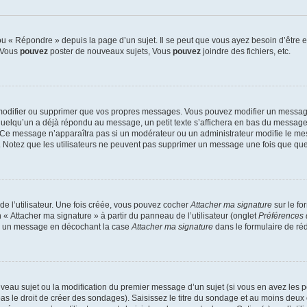
 « Répondre » depuis la page d’un sujet. Il se peut que vous ayez besoin d’être e
: Vous
pouvez
poster de nouveaux sujets, Vous
pouvez
joindre des fichiers, etc.
modifier ou supprimer que vos propres messages. Vous pouvez modifier un message
lqu’un a déjà répondu au message, un petit texte s’affichera en bas du message ind
n. Ce message n’apparaîtra pas si un modérateur ou un administrateur modifie le mes
ive. Notez que les utilisateurs ne peuvent pas supprimer un message une fois que qu
e l’utilisateur. Une fois créée, vous pouvez cocher
Attacher ma signature
sur le fo
 « Attacher ma signature » à partir du panneau de l’utilisateur (onglet
Préférences 
 à un message en décochant la case
Attacher ma signature
dans le formulaire de ré
ouveau sujet ou la modification du premier message d’un sujet (si vous en avez les p
 le droit de créer des sondages). Saisissez le titre du sondage et au moins deux o