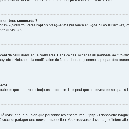
 permettra de modifier tous les paramètres et préférences de votre compte.
s membres connectés ?
forum », vous trouverez l’option
Masquer ma présence en ligne
. Si vous l’activez, 
es invisibles.
ifférent de celui dans lequel vous êtes. Dans ce cas, accédez au
panneau de l’utilisa
ney, etc.). Notez que la modification du fuseau horaire, comme la plupart des para
ecte !
aire et que l’heure est toujours incorrecte, il se peut que le serveur ne soit pas à
nstallé votre langue ou bien que personne n’a encore traduit phpBB dans votre lang
s à créer et partager une nouvelle traduction. Vous trouverez davantage d’information