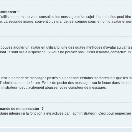
tilisateur ?
utilisateur lorsque vous consultez les messages d’un sujet. L’une d’elles peut êtr
rum. La seconde image, souvent plus grande, est connue sous le nom d’avatar et 
s pouvez ajouter un avatar en utilisant l’une des quatre méthodes d’avatar suivantes 
ont ils sont mis à disposition. Si vous ne pouvez pas utiliser d’avatar, contactez un
iquent le nombre de messages postés ou identifient certains membres tels que les 
ar l’administrateur du forum. Évitez de poster des messages sur le forum dans le seu
ministrateur) peut facilement abaisser votre compteur de messages.
mande de me connecter !?
re intégré (si la fonction a été activée par l’administrateur). Ceci pour empêcher l’u