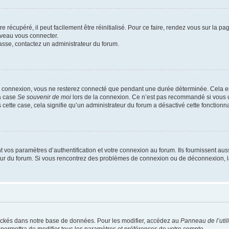
 récupéré, il peut facilement être réinitialisé. Pour ce faire, rendez vous sur la p
uveau vous connecter.
passe, contactez un administrateur du forum.
e connexion, vous ne resterez connecté que pendant une durée déterminée. Cela em
la case
Se souvenir de moi
lors de la connexion. Ce n’est pas recommandé si vous u
s cette case, cela signifie qu’un administrateur du forum a désactivé cette fonctionna
os paramètres d’authentification et votre connexion au forum. Ils fournissent aussi
teur du forum. Si vous rencontrez des problèmes de connexion ou de déconnexion, l
ockés dans notre base de données. Pour les modifier, accédez au
Panneau de l’util