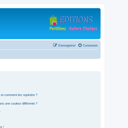
S’enregistrer
Connexion
s et comment les rejoindre ?
s une couleur différente ?
?
s !