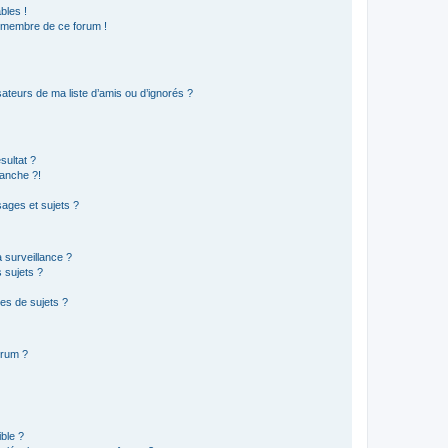
bles !
n membre de ce forum !
ateurs de ma liste d’amis ou d’ignorés ?
sultat ?
anche ?!
ages et sujets ?
a surveillance ?
 sujets ?
es de sujets ?
orum ?
ible ?