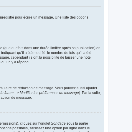
nregistré pour écrire un message. Une liste des options
 (quelquefois dans une durée limitée après sa publication) en
iquant qu’il a été modifié, le nombre de fois qu’il a été
sage, cependant ils ont la possibilité de laisser une note
elqu’un y a répondu.
rmulaire de rédaction de message. Vous pouvez aussi ajouter
du forum --> Modifier les préférences de message
). Par la suite,
daction de message.
ermissions), cliquez sur l’onglet
Sondage
sous la partie
ptions possibles, saisissez une option par ligne dans le