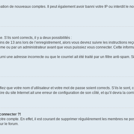
réation de nouveaux comptes. Il peut également avoir banni votre IP ou interdit le no
 S’ils sont corrects, il y a deux possibilités :
ins de 13 ans lors de l’enregistrement, alors vous devrez suivre les instructions r
me ou par un administrateur avant que vous puissiez vous connecter. Cette informat
rni une adresse incorrecte ou que le courriel ait été traité par un filtre anti-spam. S
iez que votre nom d’utilisateur et votre mot de passe soient corrects. S’ils le sont,
e du site Internet ait une erreur de configuration de son côté, et qu’il devra la corri
 connecter ?!
votre compte. En effet, il est courant de supprimer régulièrement les membres ne pos
ur le forum.