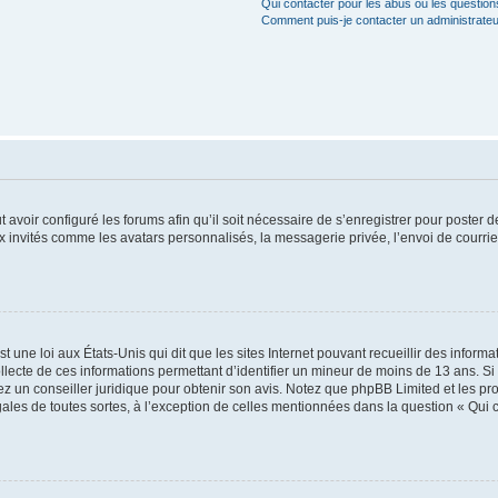
Qui contacter pour les abus ou les questio
Comment puis-je contacter un administrateu
t avoir configuré les forums afin qu’il soit nécessaire de s’enregistrer pour poster
x invités comme les avatars personnalisés, la messagerie privée, l’envoi de courri
t une loi aux États-Unis qui dit que les sites Internet pouvant recueillir des infor
ollecte de ces informations permettant d’identifier un mineur de moins de 13 ans. S
tez un conseiller juridique pour obtenir son avis. Notez que phpBB Limited et les pr
gales de toutes sortes, à l’exception de celles mentionnées dans la question « Qui