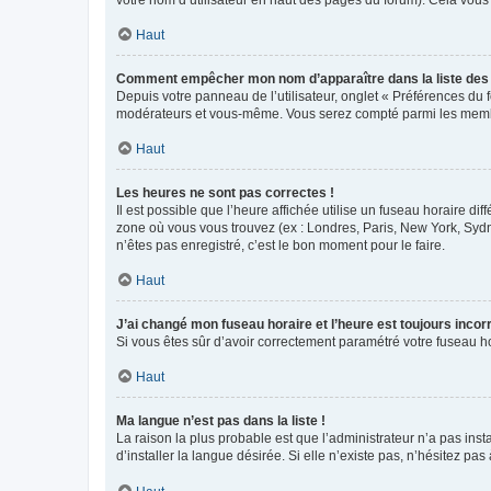
votre nom d’utilisateur en haut des pages du forum). Cela vous
Haut
Comment empêcher mon nom d’apparaître dans la liste de
Depuis votre panneau de l’utilisateur, onglet « Préférences du 
modérateurs et vous-même. Vous serez compté parmi les membr
Haut
Les heures ne sont pas correctes !
Il est possible que l’heure affichée utilise un fuseau horaire d
zone où vous vous trouvez (ex : Londres, Paris, New York, Syd
n’êtes pas enregistré, c’est le bon moment pour le faire.
Haut
J’ai changé mon fuseau horaire et l’heure est toujours incorr
Si vous êtes sûr d’avoir correctement paramétré votre fuseau hor
Haut
Ma langue n’est pas dans la liste !
La raison la plus probable est que l’administrateur n’a pas i
d’installer la langue désirée. Si elle n’existe pas, n’hésitez pa