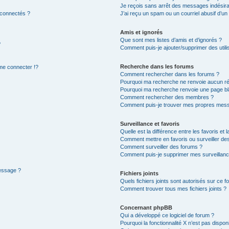
Je reçois sans arrêt des messages indésira
 connectés ?
J’ai reçu un spam ou un courriel abusif d’u
Amis et ignorés
Que sont mes listes d’amis et d’ignorés ?
?
Comment puis-je ajouter/supprimer des utilis
Recherche dans les forums
e connecter !?
Comment rechercher dans les forums ?
Pourquoi ma recherche ne renvoie aucun ré
Pourquoi ma recherche renvoie une page bl
Comment rechercher des membres ?
Comment puis-je trouver mes propres mess
Surveillance et favoris
Quelle est la différence entre les favoris et l
Comment mettre en favoris ou surveiller des
Comment surveiller des forums ?
Comment puis-je supprimer mes surveillanc
message ?
Fichiers joints
Quels fichiers joints sont autorisés sur ce f
Comment trouver tous mes fichiers joints ?
Concernant phpBB
Qui a développé ce logiciel de forum ?
Pourquoi la fonctionnalité X n’est pas dispon