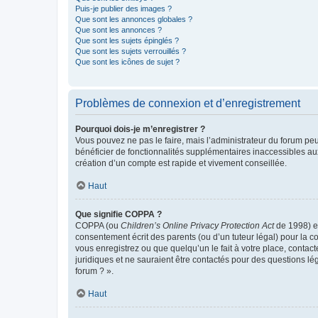
Puis-je publier des images ?
Que sont les annonces globales ?
Que sont les annonces ?
Que sont les sujets épinglés ?
Que sont les sujets verrouillés ?
Que sont les icônes de sujet ?
Problèmes de connexion et d’enregistrement
Pourquoi dois-je m’enregistrer ?
Vous pouvez ne pas le faire, mais l’administrateur du forum peu
bénéficier de fonctionnalités supplémentaires inaccessibles au
création d’un compte est rapide et vivement conseillée.
Haut
Que signifie COPPA ?
COPPA (ou
Children’s Online Privacy Protection Act
de 1998) es
consentement écrit des parents (ou d’un tuteur légal) pour la c
vous enregistrez ou que quelqu’un le fait à votre place, contac
juridiques et ne sauraient être contactés pour des questions lé
forum ? ».
Haut