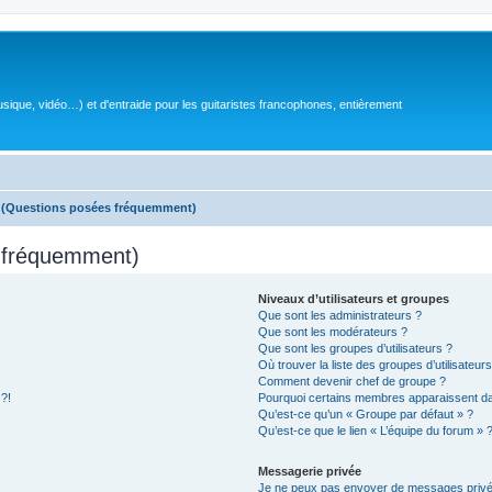
sique, vidéo…) et d'entraide pour les guitaristes francophones, entièrement
s (Questions posées fréquemment)
s fréquemment)
Niveaux d’utilisateurs et groupes
Que sont les administrateurs ?
Que sont les modérateurs ?
Que sont les groupes d’utilisateurs ?
Où trouver la liste des groupes d’utilisateur
Comment devenir chef de groupe ?
 ?!
Pourquoi certains membres apparaissent dan
Qu’est-ce qu’un « Groupe par défaut » ?
Qu’est-ce que le lien « L’équipe du forum » 
Messagerie privée
Je ne peux pas envoyer de messages privé