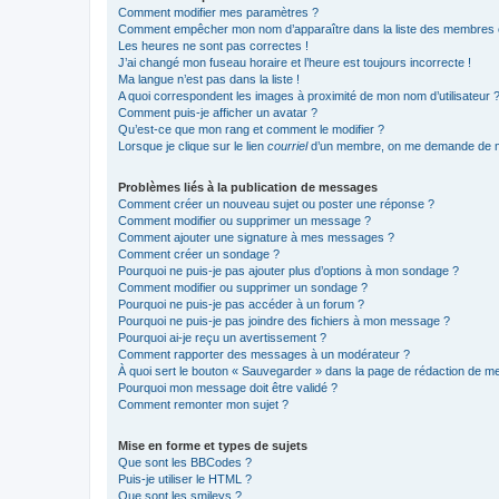
Comment modifier mes paramètres ?
Comment empêcher mon nom d’apparaître dans la liste des membres
Les heures ne sont pas correctes !
J’ai changé mon fuseau horaire et l’heure est toujours incorrecte !
Ma langue n’est pas dans la liste !
A quoi correspondent les images à proximité de mon nom d’utilisateur 
Comment puis-je afficher un avatar ?
Qu’est-ce que mon rang et comment le modifier ?
Lorsque je clique sur le lien
courriel
d’un membre, on me demande de m
Problèmes liés à la publication de messages
Comment créer un nouveau sujet ou poster une réponse ?
Comment modifier ou supprimer un message ?
Comment ajouter une signature à mes messages ?
Comment créer un sondage ?
Pourquoi ne puis-je pas ajouter plus d’options à mon sondage ?
Comment modifier ou supprimer un sondage ?
Pourquoi ne puis-je pas accéder à un forum ?
Pourquoi ne puis-je pas joindre des fichiers à mon message ?
Pourquoi ai-je reçu un avertissement ?
Comment rapporter des messages à un modérateur ?
À quoi sert le bouton « Sauvegarder » dans la page de rédaction de 
Pourquoi mon message doit être validé ?
Comment remonter mon sujet ?
Mise en forme et types de sujets
Que sont les BBCodes ?
Puis-je utiliser le HTML ?
Que sont les smileys ?