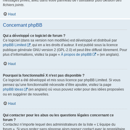
messages privés, allez dans votre panneau de l’utilisateur puis
Gestion des
fichiers joints
.
Haut
Concernant phpBB
Qui a développé ce logiciel de forum ?
Ce logiciel (dans sa version non modifiée) est développé et distribué par
phpBB Limited
, qui en a les droits d’auteur. Il est publié sous la licence
publique générale GNU version 2 (GPL-2.0) et peut être diffusé librement. Pour
plus d’informations, visitez la page «
À propos de phpBB
» (en anglais).
Haut
Pourquoi la fonctionnalité X n’est pas disponible ?
Ce logiciel a été développé et mis sous licence par phpBB Limited. Si vous
pensez qu’une fonctionnalité nécessite d’être ajoutée, visitez la page
phpBB Ideas
(en anglais) où vous pouvez voter pour des idées proposées
ou en suggérer de nouvelles.
Haut
Qui contacter pour les abus ou les questions légales concernant ce
forum ?
Contactez n’importe lequel des administrateurs de la liste « L’équipe du
forum ». Si vous restez sans réponse alors prenez contact avec le propriétaire