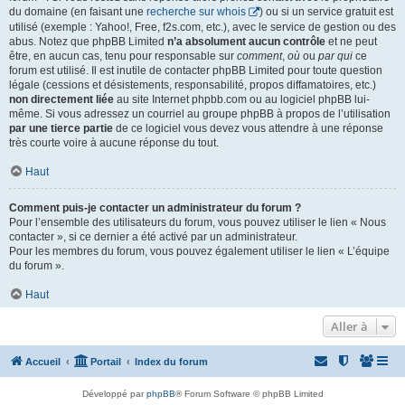
du domaine (en faisant une
recherche sur whois
) ou si un service gratuit est
utilisé (exemple : Yahoo!, Free, f2s.com, etc.), avec le service de gestion ou des
abus. Notez que phpBB Limited
n’a absolument aucun contrôle
et ne peut
être, en aucun cas, tenu pour responsable sur
comment
,
où
ou
par qui
ce
forum est utilisé. Il est inutile de contacter phpBB Limited pour toute question
légale (cessions et désistements, responsabilité, propos diffamatoires, etc.)
non directement liée
au site Internet phpbb.com ou au logiciel phpBB lui-
même. Si vous adressez un courriel au groupe phpBB à propos de l’utilisation
par une tierce partie
de ce logiciel vous devez vous attendre à une réponse
très courte voire à aucune réponse du tout.
Haut
Comment puis-je contacter un administrateur du forum ?
Pour l’ensemble des utilisateurs du forum, vous pouvez utiliser le lien « Nous
contacter », si ce dernier a été activé par un administrateur.
Pour les membres du forum, vous pouvez également utiliser le lien « L’équipe
du forum ».
Haut
Aller à
Accueil
Portail
Index du forum
Développé par
phpBB
® Forum Software © phpBB Limited