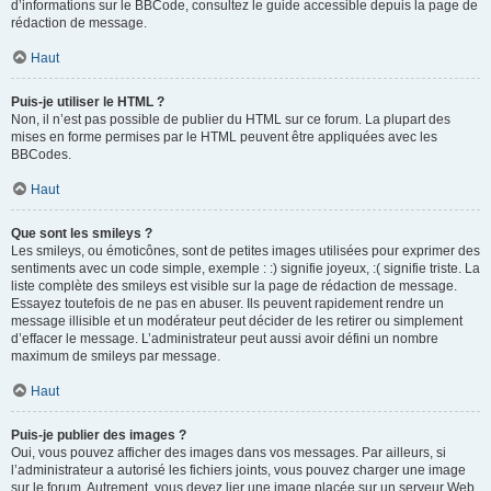
d’informations sur le BBCode, consultez le guide accessible depuis la page de
rédaction de message.
Haut
Puis-je utiliser le HTML ?
Non, il n’est pas possible de publier du HTML sur ce forum. La plupart des
mises en forme permises par le HTML peuvent être appliquées avec les
BBCodes.
Haut
Que sont les smileys ?
Les smileys, ou émoticônes, sont de petites images utilisées pour exprimer des
sentiments avec un code simple, exemple : :) signifie joyeux, :( signifie triste. La
liste complète des smileys est visible sur la page de rédaction de message.
Essayez toutefois de ne pas en abuser. Ils peuvent rapidement rendre un
message illisible et un modérateur peut décider de les retirer ou simplement
d’effacer le message. L’administrateur peut aussi avoir défini un nombre
maximum de smileys par message.
Haut
Puis-je publier des images ?
Oui, vous pouvez afficher des images dans vos messages. Par ailleurs, si
l’administrateur a autorisé les fichiers joints, vous pouvez charger une image
sur le forum. Autrement, vous devez lier une image placée sur un serveur Web