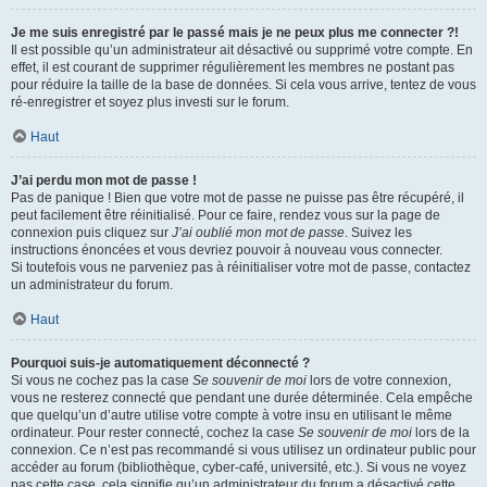
Je me suis enregistré par le passé mais je ne peux plus me connecter ?!
Il est possible qu’un administrateur ait désactivé ou supprimé votre compte. En
effet, il est courant de supprimer régulièrement les membres ne postant pas
pour réduire la taille de la base de données. Si cela vous arrive, tentez de vous
ré-enregistrer et soyez plus investi sur le forum.
Haut
J’ai perdu mon mot de passe !
Pas de panique ! Bien que votre mot de passe ne puisse pas être récupéré, il
peut facilement être réinitialisé. Pour ce faire, rendez vous sur la page de
connexion puis cliquez sur
J’ai oublié mon mot de passe
. Suivez les
instructions énoncées et vous devriez pouvoir à nouveau vous connecter.
Si toutefois vous ne parveniez pas à réinitialiser votre mot de passe, contactez
un administrateur du forum.
Haut
Pourquoi suis-je automatiquement déconnecté ?
Si vous ne cochez pas la case
Se souvenir de moi
lors de votre connexion,
vous ne resterez connecté que pendant une durée déterminée. Cela empêche
que quelqu’un d’autre utilise votre compte à votre insu en utilisant le même
ordinateur. Pour rester connecté, cochez la case
Se souvenir de moi
lors de la
connexion. Ce n’est pas recommandé si vous utilisez un ordinateur public pour
accéder au forum (bibliothèque, cyber-café, université, etc.). Si vous ne voyez
pas cette case, cela signifie qu’un administrateur du forum a désactivé cette