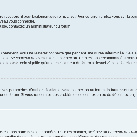
 récupéré, il peut facilement être réinitialisé. Pour ce faire, rendez vous sur la p
uveau vous connecter.
passe, contactez un administrateur du forum.
e connexion, vous ne resterez connecté que pendant une durée déterminée. Cela em
la case
Se souvenir de moi
lors de la connexion. Ce n’est pas recommandé si vous u
s cette case, cela signifie qu’un administrateur du forum a désactivé cette fonctionna
os paramètres d’authentification et votre connexion au forum. Ils fournissent aussi
teur du forum. Si vous rencontrez des problèmes de connexion ou de déconnexion, l
ockés dans notre base de données. Pour les modifier, accédez au
Panneau de l’util