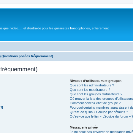
sique, vidéo…) et d'entraide pour les guitaristes francophones, entièrement
s (Questions posées fréquemment)
s fréquemment)
Niveaux d’utilisateurs et groupes
Que sont les administrateurs ?
Que sont les modérateurs ?
Que sont les groupes d’utilisateurs ?
Où trouver la liste des groupes d’utilisateur
Comment devenir chef de groupe ?
 ?!
Pourquoi certains membres apparaissent dan
Qu’est-ce qu’un « Groupe par défaut » ?
Qu’est-ce que le lien « L’équipe du forum » 
Messagerie privée
Je ne peux pas envoyer de messages privé