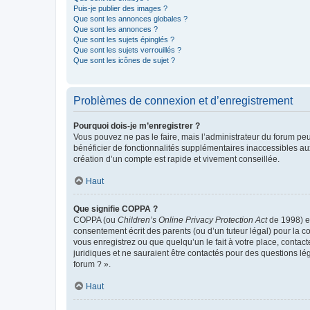
Puis-je publier des images ?
Que sont les annonces globales ?
Que sont les annonces ?
Que sont les sujets épinglés ?
Que sont les sujets verrouillés ?
Que sont les icônes de sujet ?
Problèmes de connexion et d’enregistrement
Pourquoi dois-je m’enregistrer ?
Vous pouvez ne pas le faire, mais l’administrateur du forum peu
bénéficier de fonctionnalités supplémentaires inaccessibles au
création d’un compte est rapide et vivement conseillée.
Haut
Que signifie COPPA ?
COPPA (ou
Children’s Online Privacy Protection Act
de 1998) es
consentement écrit des parents (ou d’un tuteur légal) pour la c
vous enregistrez ou que quelqu’un le fait à votre place, contac
juridiques et ne sauraient être contactés pour des questions lé
forum ? ».
Haut