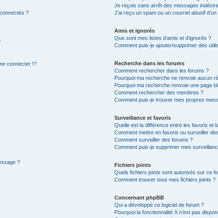
Je reçois sans arrêt des messages indésira
 connectés ?
J’ai reçu un spam ou un courriel abusif d’u
Amis et ignorés
Que sont mes listes d’amis et d’ignorés ?
?
Comment puis-je ajouter/supprimer des utilis
Recherche dans les forums
e connecter !?
Comment rechercher dans les forums ?
Pourquoi ma recherche ne renvoie aucun ré
Pourquoi ma recherche renvoie une page bl
Comment rechercher des membres ?
Comment puis-je trouver mes propres mess
Surveillance et favoris
Quelle est la différence entre les favoris et l
Comment mettre en favoris ou surveiller des
Comment surveiller des forums ?
Comment puis-je supprimer mes surveillanc
message ?
Fichiers joints
Quels fichiers joints sont autorisés sur ce f
Comment trouver tous mes fichiers joints ?
Concernant phpBB
Qui a développé ce logiciel de forum ?
Pourquoi la fonctionnalité X n’est pas dispon