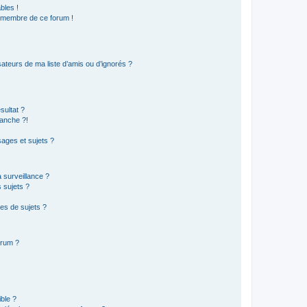
bles !
n membre de ce forum !
ateurs de ma liste d’amis ou d’ignorés ?
sultat ?
anche ?!
ages et sujets ?
a surveillance ?
 sujets ?
es de sujets ?
orum ?
ible ?