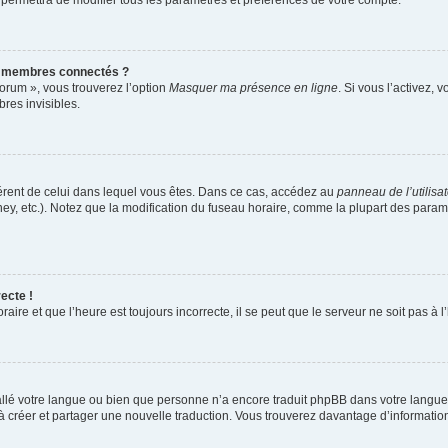
 permettra de modifier tous les paramètres et préférences de votre compte.
s membres connectés ?
forum », vous trouverez l’option
Masquer ma présence en ligne
. Si vous l’activez, 
es invisibles.
ifférent de celui dans lequel vous êtes. Dans ce cas, accédez au
panneau de l’utilisa
ney, etc.). Notez que la modification du fuseau horaire, comme la plupart des para
ecte !
aire et que l’heure est toujours incorrecte, il se peut que le serveur ne soit pas à
nstallé votre langue ou bien que personne n’a encore traduit phpBB dans votre lang
s à créer et partager une nouvelle traduction. Vous trouverez davantage d’information