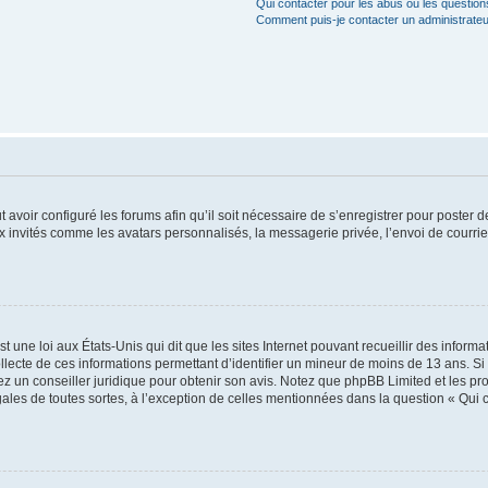
Qui contacter pour les abus ou les questio
Comment puis-je contacter un administrateu
t avoir configuré les forums afin qu’il soit nécessaire de s’enregistrer pour poster
x invités comme les avatars personnalisés, la messagerie privée, l’envoi de courri
t une loi aux États-Unis qui dit que les sites Internet pouvant recueillir des infor
ollecte de ces informations permettant d’identifier un mineur de moins de 13 ans. S
tez un conseiller juridique pour obtenir son avis. Notez que phpBB Limited et les pr
gales de toutes sortes, à l’exception de celles mentionnées dans la question « Qui