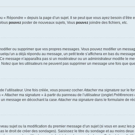
 « Répondre » depuis la page d’un sujet. Il se peut que vous ayez besoin d’être e
: Vous
pouvez
poster de nouveaux sujets, Vous
pouvez
joindre des fichiers, etc.
modifier ou supprimer que vos propres messages. Vous pouvez modifier un message
lqu’un a déjà répondu au message, un petit texte s’affichera en bas du message ind
n. Ce message n’apparaîtra pas si un modérateur ou un administrateur modifie le mes
ive. Notez que les utilisateurs ne peuvent pas supprimer un message une fois que qu
e l’utilisateur. Une fois créée, vous pouvez cocher
Attacher ma signature
sur le fo
 « Attacher ma signature » à partir du panneau de l’utilisateur (onglet
Préférences 
 à un message en décochant la case
Attacher ma signature
dans le formulaire de ré
ouveau sujet ou la modification du premier message d’un sujet (si vous en avez les p
 le droit de créer des sondages). Saisissez le titre du sondage et au moins deux o