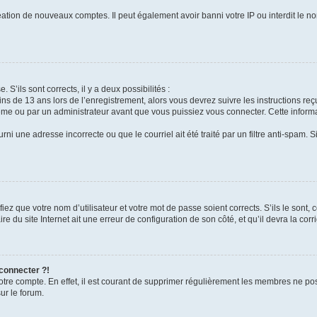
réation de nouveaux comptes. Il peut également avoir banni votre IP ou interdit le no
 S’ils sont corrects, il y a deux possibilités :
ins de 13 ans lors de l’enregistrement, alors vous devrez suivre les instructions r
me ou par un administrateur avant que vous puissiez vous connecter. Cette informat
rni une adresse incorrecte ou que le courriel ait été traité par un filtre anti-spam. S
iez que votre nom d’utilisateur et votre mot de passe soient corrects. S’ils le sont,
e du site Internet ait une erreur de configuration de son côté, et qu’il devra la corri
 connecter ?!
votre compte. En effet, il est courant de supprimer régulièrement les membres ne pos
ur le forum.