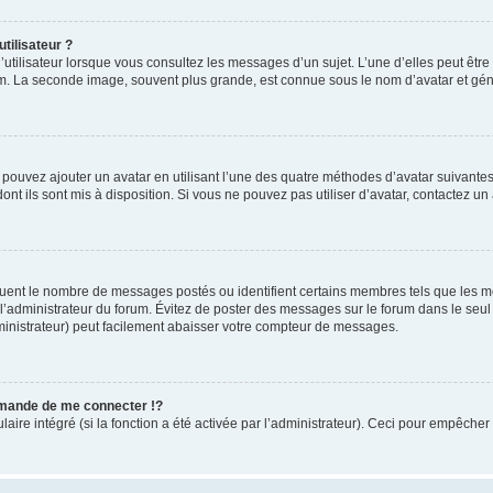
tilisateur ?
utilisateur lorsque vous consultez les messages d’un sujet. L’une d’elles peut êtr
rum. La seconde image, souvent plus grande, est connue sous le nom d’avatar et 
s pouvez ajouter un avatar en utilisant l’une des quatre méthodes d’avatar suivantes 
ont ils sont mis à disposition. Si vous ne pouvez pas utiliser d’avatar, contactez un
iquent le nombre de messages postés ou identifient certains membres tels que les 
ar l’administrateur du forum. Évitez de poster des messages sur le forum dans le seu
ministrateur) peut facilement abaisser votre compteur de messages.
mande de me connecter !?
re intégré (si la fonction a été activée par l’administrateur). Ceci pour empêcher l’u