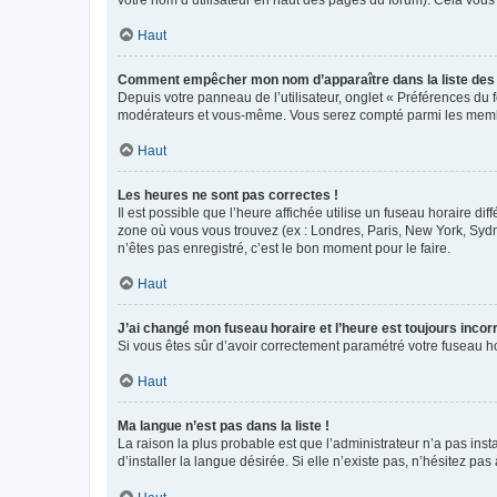
votre nom d’utilisateur en haut des pages du forum). Cela vous
Haut
Comment empêcher mon nom d’apparaître dans la liste de
Depuis votre panneau de l’utilisateur, onglet « Préférences du 
modérateurs et vous-même. Vous serez compté parmi les membr
Haut
Les heures ne sont pas correctes !
Il est possible que l’heure affichée utilise un fuseau horaire d
zone où vous vous trouvez (ex : Londres, Paris, New York, Syd
n’êtes pas enregistré, c’est le bon moment pour le faire.
Haut
J’ai changé mon fuseau horaire et l’heure est toujours incorr
Si vous êtes sûr d’avoir correctement paramétré votre fuseau hor
Haut
Ma langue n’est pas dans la liste !
La raison la plus probable est que l’administrateur n’a pas i
d’installer la langue désirée. Si elle n’existe pas, n’hésitez pa