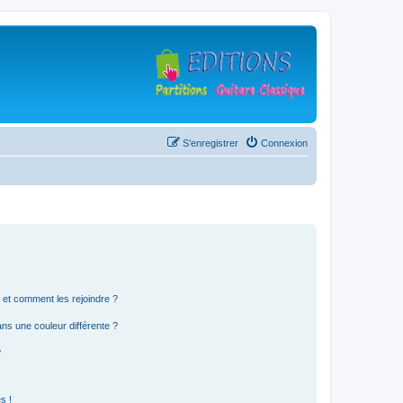
S’enregistrer
Connexion
s et comment les rejoindre ?
s une couleur différente ?
?
s !