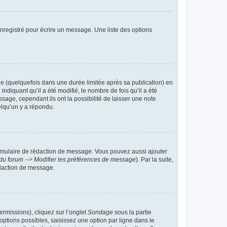
nregistré pour écrire un message. Une liste des options
 (quelquefois dans une durée limitée après sa publication) en
iquant qu’il a été modifié, le nombre de fois qu’il a été
sage, cependant ils ont la possibilité de laisser une note
elqu’un y a répondu.
rmulaire de rédaction de message. Vous pouvez aussi ajouter
du forum --> Modifier les préférences de message
). Par la suite,
daction de message.
ermissions), cliquez sur l’onglet
Sondage
sous la partie
ptions possibles, saisissez une option par ligne dans le