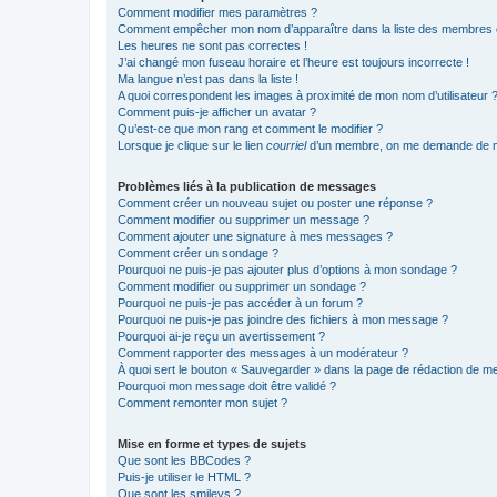
Comment modifier mes paramètres ?
Comment empêcher mon nom d’apparaître dans la liste des membres
Les heures ne sont pas correctes !
J’ai changé mon fuseau horaire et l’heure est toujours incorrecte !
Ma langue n’est pas dans la liste !
A quoi correspondent les images à proximité de mon nom d’utilisateur 
Comment puis-je afficher un avatar ?
Qu’est-ce que mon rang et comment le modifier ?
Lorsque je clique sur le lien
courriel
d’un membre, on me demande de m
Problèmes liés à la publication de messages
Comment créer un nouveau sujet ou poster une réponse ?
Comment modifier ou supprimer un message ?
Comment ajouter une signature à mes messages ?
Comment créer un sondage ?
Pourquoi ne puis-je pas ajouter plus d’options à mon sondage ?
Comment modifier ou supprimer un sondage ?
Pourquoi ne puis-je pas accéder à un forum ?
Pourquoi ne puis-je pas joindre des fichiers à mon message ?
Pourquoi ai-je reçu un avertissement ?
Comment rapporter des messages à un modérateur ?
À quoi sert le bouton « Sauvegarder » dans la page de rédaction de 
Pourquoi mon message doit être validé ?
Comment remonter mon sujet ?
Mise en forme et types de sujets
Que sont les BBCodes ?
Puis-je utiliser le HTML ?
Que sont les smileys ?