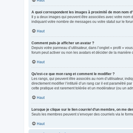
Haut
A quoi correspondent les images à proximité de mon nom d’u
Il y a deux images qui peuvent être associées avec votre nom d’
indiquant votre nombre de messages ou votre statut sur le fo
Haut
Comment puis-je afficher un avatar ?
Depuis votre panneau d’utilisateur, dans l’onglet « profil » vou
forum peut activer ou non les avatars et décider de la manière d
Haut
Qu’est-ce que mon rang et comment le modifier ?
Les rangs, qui peuvent être associés au nom d’utilisateur, ind
directement modifier l’intitulé d’un rang car il est paramétré p
cette pratique est rarement tolérée et un modérateur (ou un ad
Haut
Lorsque je clique sur le lien
courriel
d’un membre, on me de
Seuls les membres peuvent s’envoyer des courriels via le formulai
Haut