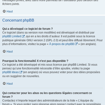
messages privés, allez dans votre panneau de l’utilisateur puis
Gestion des
fichiers joints
.
Haut
Concernant phpBB
Qui a développé ce logiciel de forum ?
Ce logiciel (dans sa version non modifiée) est développé et distribué par
phpBB Limited
, qui en a les droits d’auteur. Il est publié sous la licence
publique générale GNU version 2 (GPL-2.0) et peut être diffusé librement. Pour
plus d’informations, visitez la page «
À propos de phpBB
» (en anglais).
Haut
Pourquoi la fonctionnalité X n’est pas disponible ?
Ce logiciel a été développé et mis sous licence par phpBB Limited. Si vous
pensez qu’une fonctionnalité nécessite d’être ajoutée, visitez la page
phpBB Ideas
(en anglais) où vous pouvez voter pour des idées proposées
ou en suggérer de nouvelles.
Haut
Qui contacter pour les abus ou les questions légales concernant ce
forum ?
Contactez n’importe lequel des administrateurs de la liste « L’équipe du
forum ». Si vous restez sans réponse alors prenez contact avec le propriétaire