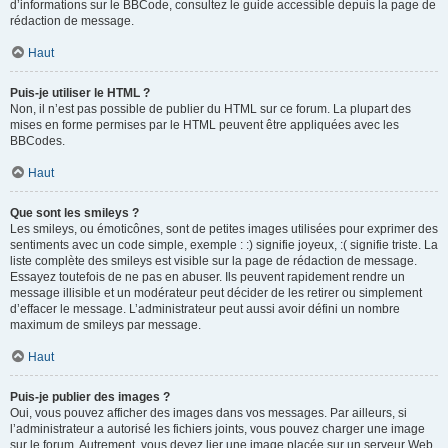
d’informations sur le BBCode, consultez le guide accessible depuis la page de
rédaction de message.
Haut
Puis-je utiliser le HTML ?
Non, il n’est pas possible de publier du HTML sur ce forum. La plupart des
mises en forme permises par le HTML peuvent être appliquées avec les
BBCodes.
Haut
Que sont les smileys ?
Les smileys, ou émoticônes, sont de petites images utilisées pour exprimer des
sentiments avec un code simple, exemple : :) signifie joyeux, :( signifie triste. La
liste complète des smileys est visible sur la page de rédaction de message.
Essayez toutefois de ne pas en abuser. Ils peuvent rapidement rendre un
message illisible et un modérateur peut décider de les retirer ou simplement
d’effacer le message. L’administrateur peut aussi avoir défini un nombre
maximum de smileys par message.
Haut
Puis-je publier des images ?
Oui, vous pouvez afficher des images dans vos messages. Par ailleurs, si
l’administrateur a autorisé les fichiers joints, vous pouvez charger une image
sur le forum. Autrement, vous devez lier une image placée sur un serveur Web