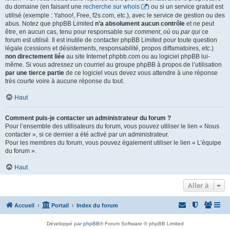
du domaine (en faisant une
recherche sur whois
) ou si un service gratuit est
utilisé (exemple : Yahoo!, Free, f2s.com, etc.), avec le service de gestion ou des
abus. Notez que phpBB Limited
n’a absolument aucun contrôle
et ne peut
être, en aucun cas, tenu pour responsable sur
comment
,
où
ou
par qui
ce
forum est utilisé. Il est inutile de contacter phpBB Limited pour toute question
légale (cessions et désistements, responsabilité, propos diffamatoires, etc.)
non directement liée
au site Internet phpbb.com ou au logiciel phpBB lui-
même. Si vous adressez un courriel au groupe phpBB à propos de l’utilisation
par une tierce partie
de ce logiciel vous devez vous attendre à une réponse
très courte voire à aucune réponse du tout.
Haut
Comment puis-je contacter un administrateur du forum ?
Pour l’ensemble des utilisateurs du forum, vous pouvez utiliser le lien « Nous
contacter », si ce dernier a été activé par un administrateur.
Pour les membres du forum, vous pouvez également utiliser le lien « L’équipe
du forum ».
Haut
Aller à
Accueil
Portail
Index du forum
Développé par
phpBB
® Forum Software © phpBB Limited