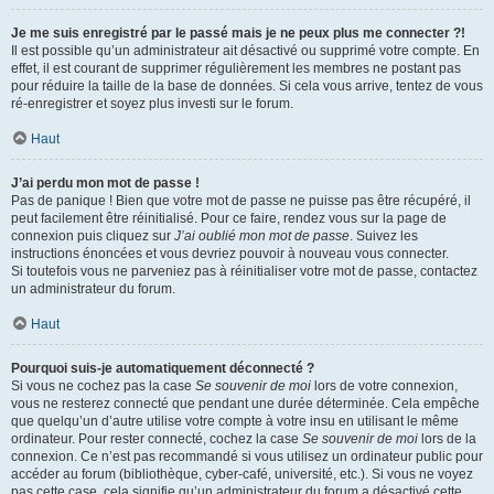
Je me suis enregistré par le passé mais je ne peux plus me connecter ?!
Il est possible qu’un administrateur ait désactivé ou supprimé votre compte. En
effet, il est courant de supprimer régulièrement les membres ne postant pas
pour réduire la taille de la base de données. Si cela vous arrive, tentez de vous
ré-enregistrer et soyez plus investi sur le forum.
Haut
J’ai perdu mon mot de passe !
Pas de panique ! Bien que votre mot de passe ne puisse pas être récupéré, il
peut facilement être réinitialisé. Pour ce faire, rendez vous sur la page de
connexion puis cliquez sur
J’ai oublié mon mot de passe
. Suivez les
instructions énoncées et vous devriez pouvoir à nouveau vous connecter.
Si toutefois vous ne parveniez pas à réinitialiser votre mot de passe, contactez
un administrateur du forum.
Haut
Pourquoi suis-je automatiquement déconnecté ?
Si vous ne cochez pas la case
Se souvenir de moi
lors de votre connexion,
vous ne resterez connecté que pendant une durée déterminée. Cela empêche
que quelqu’un d’autre utilise votre compte à votre insu en utilisant le même
ordinateur. Pour rester connecté, cochez la case
Se souvenir de moi
lors de la
connexion. Ce n’est pas recommandé si vous utilisez un ordinateur public pour
accéder au forum (bibliothèque, cyber-café, université, etc.). Si vous ne voyez
pas cette case, cela signifie qu’un administrateur du forum a désactivé cette