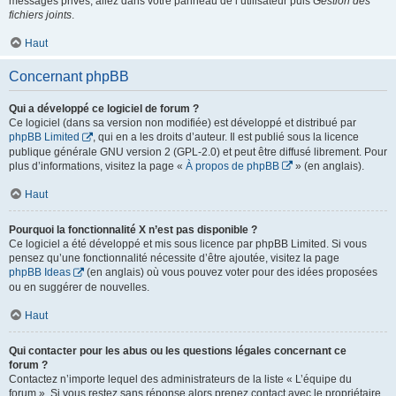
messages privés, allez dans votre panneau de l’utilisateur puis
Gestion des
fichiers joints
.
Haut
Concernant phpBB
Qui a développé ce logiciel de forum ?
Ce logiciel (dans sa version non modifiée) est développé et distribué par
phpBB Limited
, qui en a les droits d’auteur. Il est publié sous la licence
publique générale GNU version 2 (GPL-2.0) et peut être diffusé librement. Pour
plus d’informations, visitez la page «
À propos de phpBB
» (en anglais).
Haut
Pourquoi la fonctionnalité X n’est pas disponible ?
Ce logiciel a été développé et mis sous licence par phpBB Limited. Si vous
pensez qu’une fonctionnalité nécessite d’être ajoutée, visitez la page
phpBB Ideas
(en anglais) où vous pouvez voter pour des idées proposées
ou en suggérer de nouvelles.
Haut
Qui contacter pour les abus ou les questions légales concernant ce
forum ?
Contactez n’importe lequel des administrateurs de la liste « L’équipe du
forum ». Si vous restez sans réponse alors prenez contact avec le propriétaire