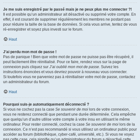
Je me suis enregistré par le passé mais je ne peux plus me connecter ?!
Il est possible qu’un administrateur ait désactivé ou supprimé votre compte. En
effet, il est courant de supprimer régulièrement les membres ne postant pas
pour réduire la taille de la base de données. Si cela vous arrive, tentez de vous
ré-enregistrer et soyez plus investi sur le forum.
Haut
J’ai perdu mon mot de passe !
Pas de panique ! Bien que votre mot de passe ne puisse pas être récupéré, il
peut facilement être réinitialisé. Pour ce faire, rendez vous sur la page de
connexion puis cliquez sur
J’ai oublié mon mot de passe
. Suivez les
instructions énoncées et vous devriez pouvoir à nouveau vous connecter.
Si toutefois vous ne parveniez pas à réinitialiser votre mot de passe, contactez
un administrateur du forum.
Haut
Pourquoi suis-je automatiquement déconnecté ?
Si vous ne cochez pas la case
Se souvenir de moi
lors de votre connexion,
vous ne resterez connecté que pendant une durée déterminée. Cela empêche
que quelqu’un d’autre utilise votre compte à votre insu en utilisant le même
ordinateur. Pour rester connecté, cochez la case
Se souvenir de moi
lors de la
connexion. Ce n’est pas recommandé si vous utilisez un ordinateur public pour
accéder au forum (bibliothèque, cyber-café, université, etc.). Si vous ne voyez
pas cette case, cela signifie qu’un administrateur du forum a désactivé cette