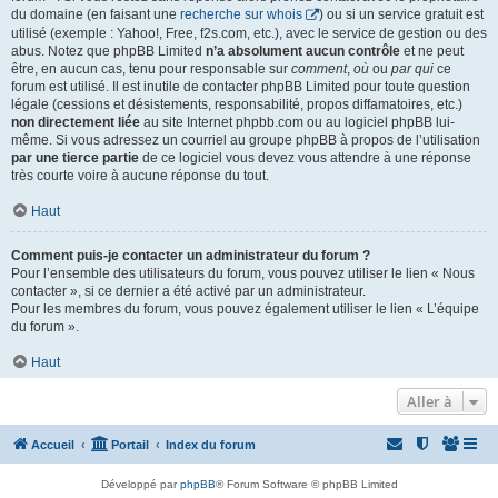
du domaine (en faisant une
recherche sur whois
) ou si un service gratuit est
utilisé (exemple : Yahoo!, Free, f2s.com, etc.), avec le service de gestion ou des
abus. Notez que phpBB Limited
n’a absolument aucun contrôle
et ne peut
être, en aucun cas, tenu pour responsable sur
comment
,
où
ou
par qui
ce
forum est utilisé. Il est inutile de contacter phpBB Limited pour toute question
légale (cessions et désistements, responsabilité, propos diffamatoires, etc.)
non directement liée
au site Internet phpbb.com ou au logiciel phpBB lui-
même. Si vous adressez un courriel au groupe phpBB à propos de l’utilisation
par une tierce partie
de ce logiciel vous devez vous attendre à une réponse
très courte voire à aucune réponse du tout.
Haut
Comment puis-je contacter un administrateur du forum ?
Pour l’ensemble des utilisateurs du forum, vous pouvez utiliser le lien « Nous
contacter », si ce dernier a été activé par un administrateur.
Pour les membres du forum, vous pouvez également utiliser le lien « L’équipe
du forum ».
Haut
Aller à
Accueil
Portail
Index du forum
Développé par
phpBB
® Forum Software © phpBB Limited